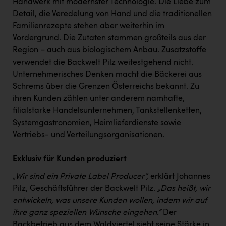
Handwerk mit modernster Technologie. Die Liebe zum
Kärcher
Detail, die Veredelung von Hand und die traditionellen
Karin Liedl
Familienrezepte stehen aber weiterhin im
Vordergrund. Die Zutaten stammen großteils aus der
KEBA
Region – auch aus biologischem Anbau. Zusatzstoffe
KIWI Kinderwunsch Institut Dr. Loimer
verwendet die Backwelt Pilz weitestgehend nicht.
Unternehmerisches Denken macht die Bäckerei aus
KLIPP Frisör
Schrems über die Grenzen Österreichs bekannt. Zu
ihren Kunden zählen unter anderem namhafte,
Kleider Bauer
filialstarke Handelsunternehmen, Tankstellenketten,
Kremsmüller Anlagenbau GmbH
Systemgastronomien, Heimlieferdienste sowie
Vertriebs- und Verteilungsorganisationen.
Maximarkt
Oldtimer Raststationen und Motorhotels
Exklusiv für Kunden produziert
Österreichischer Kachelofenverband
„Wir sind ein Private Label Producer“,
erklärt Johannes
Pilz, Geschäftsführer der Backwelt Pilz.
„Das heißt, wir
Orlen
entwickeln, was unsere Kunden wollen, indem wir auf
Passage Linz
ihre ganz speziellen Wünsche eingehen.“
Der
Backbetrieb aus dem Waldviertel sieht seine Stärke in