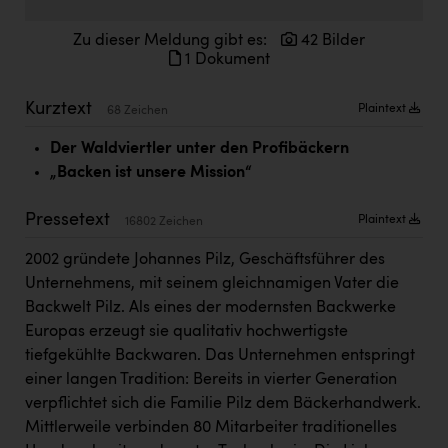
Doppler Gruppe
Zu dieser Meldung gibt es:
42 Bilder
ERLUS AG
1 Dokument
everfield
Kurztext
Plaintext
68 Zeichen
Firmenradl
Der Waldviertler unter den Profibäckern
Fristads Austria
„Backen ist unsere Mission“
HIG Infomotion Group
Pressetext
Plaintext
16802 Zeichen
IFE Austria GmbH
2002 gründete Johannes Pilz, Geschäftsführer des
Immotech
Unternehmens, mit seinem gleichnamigen Vater die
Backwelt Pilz. Als eines der modernsten Backwerke
INTERSPAR
Europas erzeugt sie qualitativ hochwertigste
INTERSPORT Austria
tiefgekühlte Backwaren. Das Unternehmen entspringt
einer langen Tradition: Bereits in vierter Generation
Jesolo
verpflichtet sich die Familie Pilz dem Bäckerhandwerk.
Jane Goodall Institute Austria
Mittlerweile verbinden 80 Mitarbeiter traditionelles