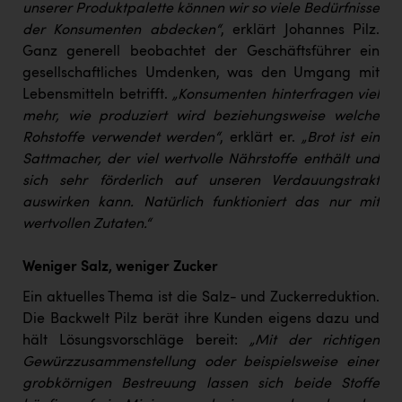
Wirtschaftskammer OÖ Energiehandel
unserer Produktpalette können wir so viele Bedürfnisse
der Konsumenten abdecken“
, erklärt Johannes Pilz.
Dopgas
Ganz generell beobachtet der Geschäftsführer ein
kunden basics
gesellschaftliches Umdenken, was den Umgang mit
Lebensmitteln betrifft.
„Konsumenten hinterfragen viel
kontakt
mehr, wie produziert wird beziehungsweise welche
Rohstoffe verwendet werden“
, erklärt er.
„Brot ist ein
Sattmacher, der viel wertvolle Nährstoffe enthält und
sich sehr förderlich auf unseren Verdauungstrakt
auswirken kann. Natürlich funktioniert das nur mit
wertvollen Zutaten.“
Weniger Salz, weniger Zucker
Ein aktuelles Thema ist die Salz- und Zuckerreduktion.
Die Backwelt Pilz berät ihre Kunden eigens dazu und
hält Lösungsvorschläge bereit:
„Mit der richtigen
Gewürzzusammenstellung oder beispielsweise einer
grobkörnigen Bestreuung lassen sich beide Stoffe