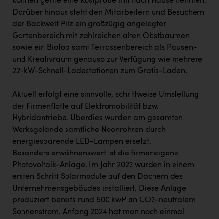
können gerne eine Kostprobe mit nach Hause nehmen.
Darüber hinaus steht den Mitarbeitern und Besuchern
der Backwelt Pilz ein großzügig angelegter
Gartenbereich mit zahlreichen alten Obstbäumen
sowie ein Biotop samt Terrassenbereich als Pausen-
und Kreativraum genauso zur Verfügung wie mehrere
22-kW-Schnell-Ladestationen zum Gratis-Laden.
Aktuell erfolgt eine sinnvolle, schrittweise Umstellung
der Firmenflotte auf Elektromobilität bzw.
Hybridantriebe. Überdies wurden am gesamten
Werksgelände sämtliche Neonröhren durch
energiesparende LED-Lampen ersetzt.
Besonders erwähnenswert ist die firmeneigene
Photovoltaik-Anlage. Im Jahr 2022 wurden in einem
ersten Schritt Solarmodule auf den Dächern des
Unternehmensgebäudes installiert. Diese Anlage
produziert bereits rund 500 kwP an CO2-neutralem
Sonnenstrom. Anfang 2024 hat man noch einmal