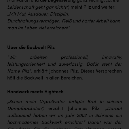
Motivation und die Begeisterung ganz wichtig:
„Ohne
Leidenschaft geht gar nichts“
, meint Pilz und weiter:
„Mit Mut, Ausdauer, Disziplin,
Durchhaltungsvermögen, Fleiß und harter Arbeit kann
man im Leben viel erreichen!“
Über die Backwelt Pilz
"Wir arbeiten
p
rofessionell,
i
nnovativ,
l
eistungsorientiert und
z
uverlässig. Dafür steht der
Name Pilz"
, erklärt Johannes Pilz. Dieses Versprechen
hält die Backwelt in allen Bereichen.
Handwerk meets Hightech
„Schon mein Urgroßvater fertigte Brot in seinem
Dampfbackofen“,
erzählt Johannes Pilz.
„Darauf
aufbauend haben wir im Jahr 2002 in Schrems ein
hochmodernes Backwerk errichtet.“ Damit war der