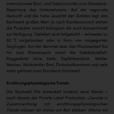
TCL
internationale Brot- und Gebäcksorten zum Standard-
Repertoire des Unternehmens. Auf die regionale
TGW Logistics
Herkunft und die hohe Qualität der Zutaten legt das
TRAILOMAT & Cycling Austria
Backwerk großen Wert. Je nach Kundenwunsch stehen
die Produkte sowohl biologisch als auch konventionell
VERITAS
zur Verfügung. Geliefert wird tiefgekühlt – entweder zu
Vier Diamanten
80 % vorgebacken oder in Form von vorgegarten
Teiglingen. Von der Semmel über das Müsliweckerl bis
Vorlagenportal
hin zum Rosinenspitz reicht die Gebäckvielfalt.
Wir besiegen Krebs
Roggenbrot ohne Hefe, Topfenkornbrot, Weißer
Wecken, Waldviertler Brot, Dinkelvollkornbrot und viele
Wirtschaftskammer OÖ
mehr gehören zum Standard-Sortiment.
ZGONC
Ernährungsphysiologische Trends
ZULuft - Zukunft Luft Austria
Die Backwelt Pilz entwickelt laufend neue Waren –
z.l.ö.
auch abseits der Private Label Production.
„Gerade in
Zusammenhang mit ernährungsphysiologischen
Österreichisches Hebammengremium
Trends müssen wir immer am Ball bleiben. Alleine mit