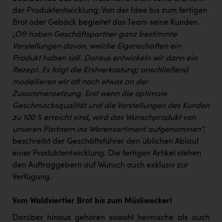
PEZ
der Produktentwicklung: Von der Idee bis zum fertigen
PÜSPÖK
Brot oder Gebäck begleitet das Team seine Kunden.
„Oft haben Geschäftspartner ganz bestimmte
REMAX
Vorstellungen davon, welche Eigenschaften ein
Produkt haben soll. Daraus entwickeln wir dann ein
RE/MAX Welcome
Rezept. Es folgt die Erstverkostung; anschließend
Resch&Frisch
modellieren wir oft noch etwas an der
Zusammensetzung. Erst wenn die optimale
RUBBLE MASTER
Geschmacksqualität und die Vorstellungen des Kunden
Ruderclub Wels
zu 100 % erreicht sind, wird das Wunschprodukt von
unseren Partnern ins Warensortiment aufgenommen“
,
SCRI - Salzburg Cancer Research Institute
beschreibt der Geschäftsführer den üblichen Ablauf
SCHMACHTL GmbH
einer Produktentwicklung. Die fertigen Artikel stehen
den Auftraggebern auf Wunsch auch exklusiv zur
Schwingshandl - automation technology gmbh
Verfügung.
Seher + Partner
Vom Waldviertler Brot bis zum Müsliweckerl
Smurfit Westrock Nettingsdorf
Darüber hinaus gehören sowohl heimische als auch