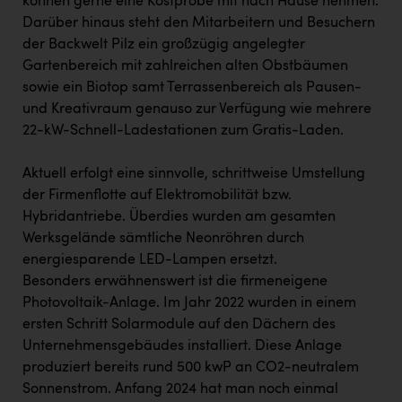
können gerne eine Kostprobe mit nach Hause nehmen.
Darüber hinaus steht den Mitarbeitern und Besuchern
der Backwelt Pilz ein großzügig angelegter
Gartenbereich mit zahlreichen alten Obstbäumen
sowie ein Biotop samt Terrassenbereich als Pausen-
und Kreativraum genauso zur Verfügung wie mehrere
22-kW-Schnell-Ladestationen zum Gratis-Laden.
Aktuell erfolgt eine sinnvolle, schrittweise Umstellung
der Firmenflotte auf Elektromobilität bzw.
Hybridantriebe. Überdies wurden am gesamten
Werksgelände sämtliche Neonröhren durch
energiesparende LED-Lampen ersetzt.
Besonders erwähnenswert ist die firmeneigene
Photovoltaik-Anlage. Im Jahr 2022 wurden in einem
ersten Schritt Solarmodule auf den Dächern des
Unternehmensgebäudes installiert. Diese Anlage
produziert bereits rund 500 kwP an CO2-neutralem
Sonnenstrom. Anfang 2024 hat man noch einmal