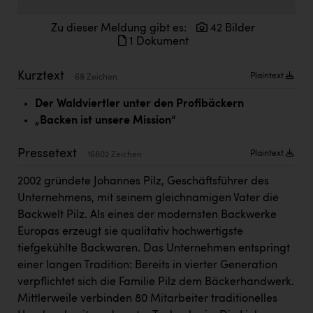
Doppler Gruppe
Zu dieser Meldung gibt es:
42 Bilder
ERLUS AG
1 Dokument
everfield
Kurztext
Plaintext
68 Zeichen
Firmenradl
Der Waldviertler unter den Profibäckern
Fristads Austria
„Backen ist unsere Mission“
HIG Infomotion Group
Pressetext
Plaintext
16802 Zeichen
IFE Austria GmbH
2002 gründete Johannes Pilz, Geschäftsführer des
Immotech
Unternehmens, mit seinem gleichnamigen Vater die
Backwelt Pilz. Als eines der modernsten Backwerke
INTERSPAR
Europas erzeugt sie qualitativ hochwertigste
INTERSPORT Austria
tiefgekühlte Backwaren. Das Unternehmen entspringt
einer langen Tradition: Bereits in vierter Generation
Jesolo
verpflichtet sich die Familie Pilz dem Bäckerhandwerk.
Jane Goodall Institute Austria
Mittlerweile verbinden 80 Mitarbeiter traditionelles