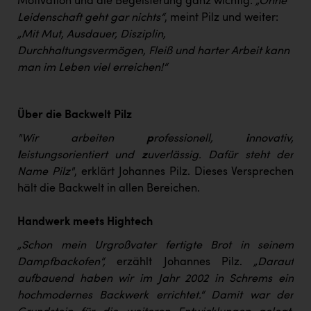
Motivation und die Begeisterung ganz wichtig:
„Ohne
Leidenschaft geht gar nichts“
, meint Pilz und weiter:
„Mit Mut, Ausdauer, Disziplin,
Durchhaltungsvermögen, Fleiß und harter Arbeit kann
man im Leben viel erreichen!“
Über die Backwelt Pilz
"Wir arbeiten
p
rofessionell,
i
nnovativ,
l
eistungsorientiert und
z
uverlässig. Dafür steht der
Name Pilz"
, erklärt Johannes Pilz. Dieses Versprechen
hält die Backwelt in allen Bereichen.
Handwerk meets Hightech
„Schon mein Urgroßvater fertigte Brot in seinem
Dampfbackofen“,
erzählt Johannes Pilz.
„Darauf
aufbauend haben wir im Jahr 2002 in Schrems ein
hochmodernes Backwerk errichtet.“ Damit war der