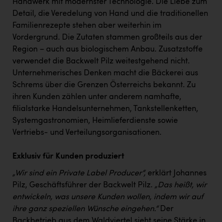
Handwerk mit modernster Technologie. Die Liebe zum
Kärcher
Detail, die Veredelung von Hand und die traditionellen
Karin Liedl
Familienrezepte stehen aber weiterhin im
Vordergrund. Die Zutaten stammen großteils aus der
KEBA
Region – auch aus biologischem Anbau. Zusatzstoffe
KIWI Kinderwunsch Institut Dr. Loimer
verwendet die Backwelt Pilz weitestgehend nicht.
Unternehmerisches Denken macht die Bäckerei aus
KLIPP Frisör
Schrems über die Grenzen Österreichs bekannt. Zu
ihren Kunden zählen unter anderem namhafte,
Kleider Bauer
filialstarke Handelsunternehmen, Tankstellenketten,
Kremsmüller Anlagenbau GmbH
Systemgastronomien, Heimlieferdienste sowie
Vertriebs- und Verteilungsorganisationen.
Maximarkt
Oldtimer Raststationen und Motorhotels
Exklusiv für Kunden produziert
Österreichischer Kachelofenverband
„Wir sind ein Private Label Producer“,
erklärt Johannes
Pilz, Geschäftsführer der Backwelt Pilz.
„Das heißt, wir
Orlen
entwickeln, was unsere Kunden wollen, indem wir auf
Passage Linz
ihre ganz speziellen Wünsche eingehen.“
Der
Backbetrieb aus dem Waldviertel sieht seine Stärke in