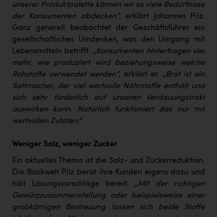
Wirtschaftskammer OÖ Energiehandel
unserer Produktpalette können wir so viele Bedürfnisse
der Konsumenten abdecken“
, erklärt Johannes Pilz.
Dopgas
Ganz generell beobachtet der Geschäftsführer ein
kunden basics
gesellschaftliches Umdenken, was den Umgang mit
Lebensmitteln betrifft.
„Konsumenten hinterfragen viel
kontakt
mehr, wie produziert wird beziehungsweise welche
Rohstoffe verwendet werden“
, erklärt er.
„Brot ist ein
Sattmacher, der viel wertvolle Nährstoffe enthält und
sich sehr förderlich auf unseren Verdauungstrakt
auswirken kann. Natürlich funktioniert das nur mit
wertvollen Zutaten.“
Weniger Salz, weniger Zucker
Ein aktuelles Thema ist die Salz- und Zuckerreduktion.
Die Backwelt Pilz berät ihre Kunden eigens dazu und
hält Lösungsvorschläge bereit:
„Mit der richtigen
Gewürzzusammenstellung oder beispielsweise einer
grobkörnigen Bestreuung lassen sich beide Stoffe