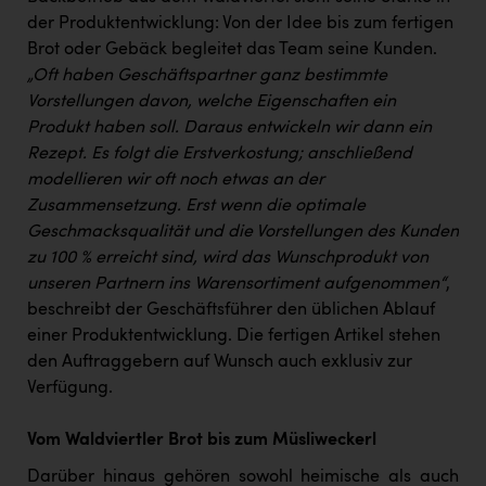
PEZ
der Produktentwicklung: Von der Idee bis zum fertigen
PÜSPÖK
Brot oder Gebäck begleitet das Team seine Kunden.
„Oft haben Geschäftspartner ganz bestimmte
REMAX
Vorstellungen davon, welche Eigenschaften ein
Produkt haben soll. Daraus entwickeln wir dann ein
RE/MAX Welcome
Rezept. Es folgt die Erstverkostung; anschließend
Resch&Frisch
modellieren wir oft noch etwas an der
Zusammensetzung. Erst wenn die optimale
RUBBLE MASTER
Geschmacksqualität und die Vorstellungen des Kunden
Ruderclub Wels
zu 100 % erreicht sind, wird das Wunschprodukt von
unseren Partnern ins Warensortiment aufgenommen“
,
SCRI - Salzburg Cancer Research Institute
beschreibt der Geschäftsführer den üblichen Ablauf
SCHMACHTL GmbH
einer Produktentwicklung. Die fertigen Artikel stehen
den Auftraggebern auf Wunsch auch exklusiv zur
Schwingshandl - automation technology gmbh
Verfügung.
Seher + Partner
Vom Waldviertler Brot bis zum Müsliweckerl
Smurfit Westrock Nettingsdorf
Darüber hinaus gehören sowohl heimische als auch