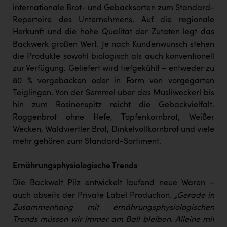
TCL
internationale Brot- und Gebäcksorten zum Standard-
Repertoire des Unternehmens. Auf die regionale
TGW Logistics
Herkunft und die hohe Qualität der Zutaten legt das
TRAILOMAT & Cycling Austria
Backwerk großen Wert. Je nach Kundenwunsch stehen
die Produkte sowohl biologisch als auch konventionell
VERITAS
zur Verfügung. Geliefert wird tiefgekühlt – entweder zu
Vier Diamanten
80 % vorgebacken oder in Form von vorgegarten
Teiglingen. Von der Semmel über das Müsliweckerl bis
Vorlagenportal
hin zum Rosinenspitz reicht die Gebäckvielfalt.
Wir besiegen Krebs
Roggenbrot ohne Hefe, Topfenkornbrot, Weißer
Wecken, Waldviertler Brot, Dinkelvollkornbrot und viele
Wirtschaftskammer OÖ
mehr gehören zum Standard-Sortiment.
ZGONC
Ernährungsphysiologische Trends
ZULuft - Zukunft Luft Austria
Die Backwelt Pilz entwickelt laufend neue Waren –
z.l.ö.
auch abseits der Private Label Production.
„Gerade in
Zusammenhang mit ernährungsphysiologischen
Österreichisches Hebammengremium
Trends müssen wir immer am Ball bleiben. Alleine mit