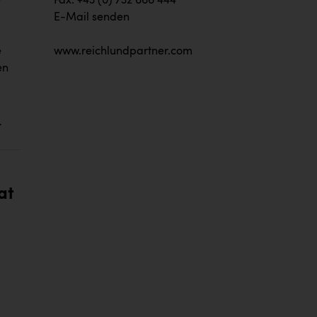
e
Fax: +43 (0) 732 666 444
E-Mail senden
e
www.reichlundpartner.com
en
t
at