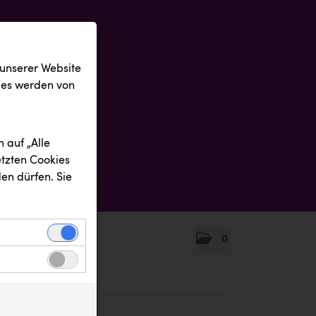
 unserer Website
ies werden von
 auf „Alle
etzten Cookies
en dürfen. Sie
0
einwandfreie
nbezogenen
n uns zu