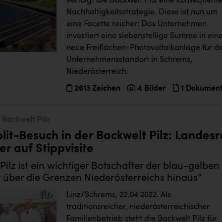
verfolgt die Backwelt Pilz eine konsequent
Nachhaltigkeitsstrategie. Diese ist nun um
eine Facette reicher: Das Unternehmen
investiert eine siebenstellige Summe in ein
neue Freiflächen-Photovoltaikanlage für d
Unternehmensstandort in Schrems,
Niederösterreich.
2613 Zeichen
4 Bilder
1 Dokumen
Backwelt Pilz
lit-Besuch in der Backwelt Pilz: Landesr
r auf Stippvisite
Pilz ist ein wichtiger Botschafter der blau-gelben
 über die Grenzen Niederösterreichs hinaus“
Linz/Schrems, 22.04.2022. Als
traditionsreicher, niederösterreichischer
Familienbetrieb steht die Backwelt Pilz für