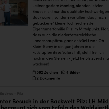
eines Besuches von Landeshauptfrau Mikl-
Leitner gestern Montag, standen letzten
Endes nicht nur die qualitativ hochwertigen
Backwaren, sondern vor allem das „frisch
gebackene“ kleine Töchterchen der
Eigentümerfamilie Pilz im Mittelpunkt. Klar,
dass auch die niederösterreichische
Landeshauptfrau ganz entzückt war. Ob
Klein-Romy in einigen Jahren in die
Fußstapfen ihres Vaters tritt, steht freilich
noch in den Sternen - jetzt heißts zuerst ma
wachsen!
562 Zeichen
4 Bilder
2 Dokumente
Backwelt Pilz
ter Besuch in der Backwelt Pilz: LH Mikl
überzeugt sich vom Erfolg des Waldviertl