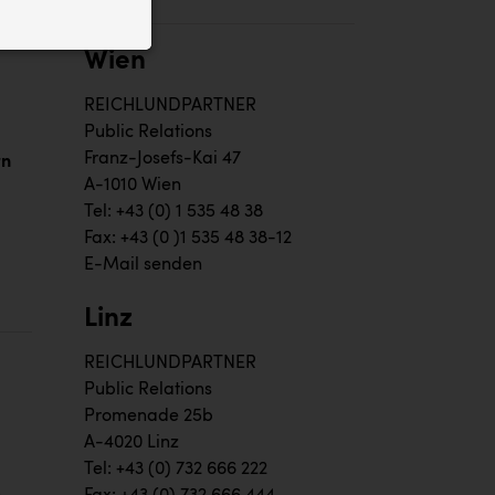
ID auf Ihrem
 der Website
Wien
REICHLUNDPARTNER
Public Relations
Franz-Josefs-Kai 47
rn
A-1010 Wien
Tel: +43 (0) 1 535 48 38
Fax: +43 (0 )1 535 48 38-12
E-Mail senden
Linz
REICHLUNDPARTNER
Public Relations
Promenade 25b
A-4020 Linz
Tel: +43 (0) 732 666 222