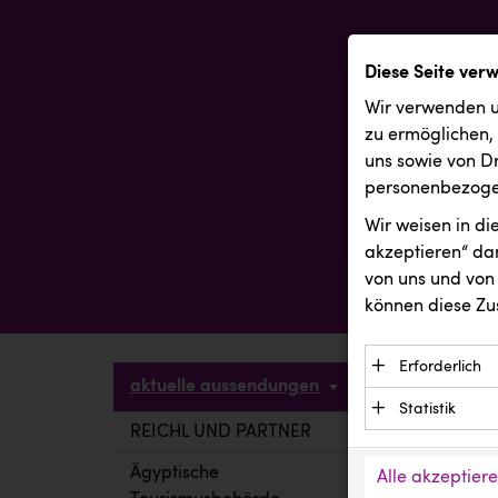
Diese Seite ver
Wir verwenden u
zu ermöglichen,
uns sowie von Dr
personenbezogen
Wir weisen in d
akzeptieren“ dam
von uns und von 
können diese Zu
Erforderlich
aktuelle aussendungen
Essenzielle C
Statistik
Funktion der 
REICHL UND PARTNER
aktuelle a
Statistik Cook
Daten und wer
verstehen, wi
Ägyptische
Alle akzeptier
Anbieter: Eigentü