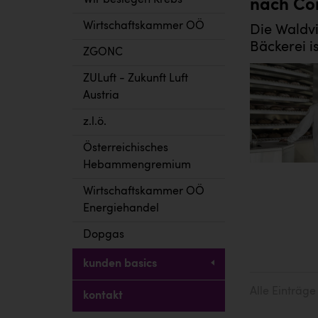
Wir besiegen Krebs
nach Co
Wirtschaftskammer OÖ
Die Waldvi
Bäckerei i
ZGONC
ZULuft - Zukunft Luft
Austria
z.l.ö.
Österreichisches
Hebammengremium
Wirtschaftskammer OÖ
Energiehandel
Dopgas
kunden basics
Alle Einträg
kontakt