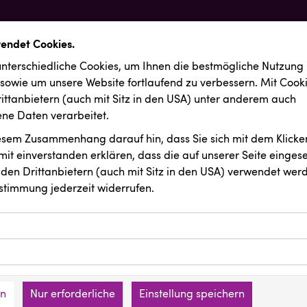
wendet Cookies.
nterschiedliche Cookies, um Ihnen die best­mögliche Nutzung
 sowie um unsere Website fortlaufend zu verbessern. Mit Cook
ittanbietern (auch mit Sitz in den USA) unter anderem auch
e Daten verarbeitet.
iesem Zusammenhang darauf hin, dass Sie sich mit dem Klicken
it ein­ver­standen erklären, dass die auf unserer Seite einges
den Drittanbietern (auch mit Sitz in den USA) verwendet werd
stimmung jederzeit widerrufen.
ookies ermöglichen grundlegende Funktionen und sind für die 
Website erforderlich. Diese Cookies speichern keine persone
ussendungen
Backwelt Pilz
ies erfassen Informationen anonym. Diese Informationen helfe
den an keine Dritten übermittelt.
e unsere Besucher unsere Website nutzen.
en
Nur erforderliche
Einstellung speichern
mer der Website (Erstanbieter)