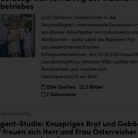
ibetriebes
Linz/Schrems: Investitionen in die
Nachhaltigkeit, internationale Expansion u
ein starker Arbeitgeber am Industriestando
Waldviertel – dafür steht die Backwelt Pilz
als niederösterreichisches
Erfolgsunternehmen. Am 13.09.2021 besuch
Landeshauptfrau Johanna Mikl-Leitner de
Backbetrieb und machte sich
höchstpersönlich ein Bild.
1594 Zeichen
3 Bilder
2 Dokumente
Backwelt Pilz
gent-Studie: Knuspriges Brot und Gebä
 freuen sich Herr und Frau Österreicher