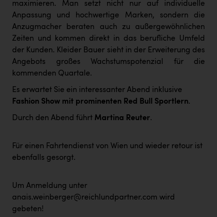
maximieren. Man setzt nicht nur auf individuelle
PEZ
Anpassung und hochwertige Marken, sondern die
PÜSPÖK
Anzugmacher beraten auch zu außergewöhnlichen
Zeiten und kommen direkt in das berufliche Umfeld
REMAX
der Kunden. Kleider Bauer sieht in der Erweiterung des
RE/MAX Welcome
Angebots großes Wachstumspotenzial für die
kommenden Quartale.
Resch&Frisch
Es erwartet Sie ein interessanter Abend inklusive
RUBBLE MASTER
Fashion Show mit prominenten Red Bull Sportlern
.
Ruderclub Wels
Durch den Abend führt
Martina Reuter
.
SCRI - Salzburg Cancer Research Institute
Für einen Fahrtendienst von Wien und wieder retour ist
SCHMACHTL GmbH
ebenfalls gesorgt.
Schwingshandl - automation technology gmbh
Seher + Partner
Um Anmeldung unter
anais.weinberger@reichlundpartner.com
wird
Smurfit Westrock Nettingsdorf
gebeten!