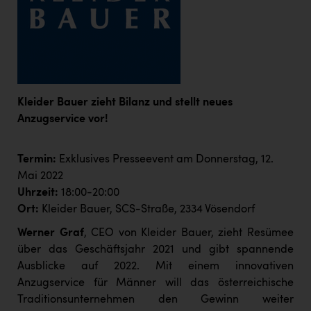
Kärcher
Karin Liedl
KEBA
KIWI Kinderwunsch Institut Dr. Loimer
Kleider Bauer zieht Bilanz und stellt neues
KLIPP Frisör
Anzugservice vor!
Kleider Bauer
Termin:
Exklusives Presseevent am Donnerstag, 12.
Kremsmüller Anlagenbau GmbH
Mai 2022
Maximarkt
Uhrzeit:
18:00-20:00
Ort:
Kleider Bauer, SCS-Straße, 2334 Vösendorf
Oldtimer Raststationen und Motorhotels
Werner Graf
, CEO von Kleider Bauer, zieht Resümee
Österreichischer Kachelofenverband
über das Geschäftsjahr 2021 und gibt spannende
Orlen
Ausblicke auf 2022. Mit einem innovativen
Anzugservice für Männer will das österreichische
Passage Linz
Traditionsunternehmen den Gewinn weiter