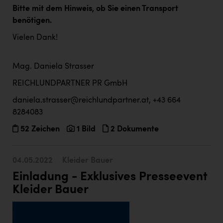
TCL
Bitte mit dem Hinweis, ob Sie einen Transport
benötigen.
TGW Logistics
Vielen Dank!
TRAILOMAT & Cycling Austria
VERITAS
Mag. Daniela Strasser
Vier Diamanten
REICHLUNDPARTNER PR GmbH
Vorlagenportal
daniela.strasser@reichlundpartner.at, +43 664
8284083
Wir besiegen Krebs
52 Zeichen
1 Bild
2 Dokumente
Wirtschaftskammer OÖ
ZGONC
04.05.2022
Kleider Bauer
ZULuft - Zukunft Luft Austria
Einladung - Exklusives Presseevent
z.l.ö.
Kleider Bauer
Österreichisches Hebammengremium