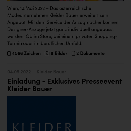
Doppler Gruppe
Wien, 13.Mai 2022 – Das österreichische
Modeunternehmen Kleider Bauer erweitert sein
ERLUS AG
Angebot: Mit dem Service der Anzugmacher können
everfield
Designer-Anzüge jetzt ganz individuell angepasst
werden. Ob im Store, bei einem privaten Shopping-
Firmenradl
Termin oder im beruflichen Umfeld.
Fristads Austria
4566 Zeichen
8 Bilder
2 Dokumente
HIG Infomotion Group
IFE Austria GmbH
04.05.2022
Kleider Bauer
Einladung - Exklusives Presseevent
Immotech
Kleider Bauer
INTERSPAR
INTERSPORT Austria
Jesolo
Jane Goodall Institute Austria