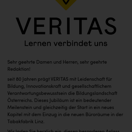
Kärcher
Karin Liedl
KEBA
KIWI Kinderwunsch Institut Dr. Loimer
KLIPP Frisör
Kleider Bauer
Sehr geehrte Damen und Herren, sehr geehrte
Kremsmüller Anlagenbau GmbH
Redaktion!
seit 80 Jahren prägt VERITAS mit Leidenschaft für
Maximarkt
Bildung, Innovationskraft und gesellschaftlichem
Oldtimer Raststationen und Motorhotels
Verantwortungsbewusstsein die Bildungslandschaft
Österreichs. Dieses Jubiläum ist ein bedeutender
Österreichischer Kachelofenverband
Meilenstein und gleichzeitig der Start in ein neues
Orlen
Kapitel mit dem Einzug in die neuen Büroräume in der
Tabakfabrik Linz.
Passage Linz