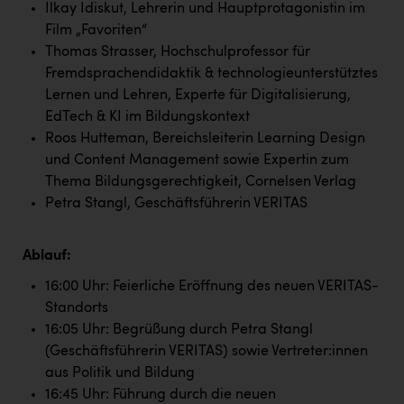
Wirtschaftskammer OÖ Energiehandel
Ilkay Idiskut, Lehrerin und Hauptprotagonistin im
Film „Favoriten“
Dopgas
Thomas Strasser, Hochschulprofessor für
kunden basics
Fremdsprachendidaktik & technologieunterstütztes
Lernen und Lehren, Experte für Digitalisierung,
kontakt
EdTech & KI im Bildungskontext
Roos Hutteman, Bereichsleiterin Learning Design
und Content Management sowie Expertin zum
Thema Bildungsgerechtigkeit, Cornelsen Verlag
Petra Stangl, Geschäftsführerin VERITAS
Ablauf:
16:00 Uhr: Feierliche Eröffnung des neuen VERITAS-
Standorts
16:05 Uhr: Begrüßung durch Petra Stangl
(Geschäftsführerin VERITAS) sowie Vertreter:innen
aus Politik und Bildung
16:45 Uhr: Führung durch die neuen