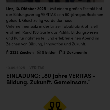
Doppler Gruppe
Linz, 10. Oktober 2025
– Mit einem großen Festakt hat
ERLUS AG
der Bildungsverlag VERITAS sein 80-jähriges Bestehen
gefeiert. Gleichzeitig wurde der neue
everfield
Unternehmenssitz in der Linzer Tabakfabrik offiziell
Firmenradl
eröffnet. Rund 150 Gäste aus Politik, Bildungswesen
und Kultur nahmen teil und erlebten einen Abend im
Fristads Austria
Zeichen von Bildung, Innovation und Zukunft.
HIG Infomotion Group
2322 Zeichen
5 Bilder
2 Dokumente
IFE Austria GmbH
Immotech
10.09.2025
VERITAS
EINLADUNG: „80 Jahre VERITAS -
INTERSPAR
Bildung. Zukunft. Gemeinsam.“
INTERSPORT Austria
Jesolo
Jane Goodall Institute Austria