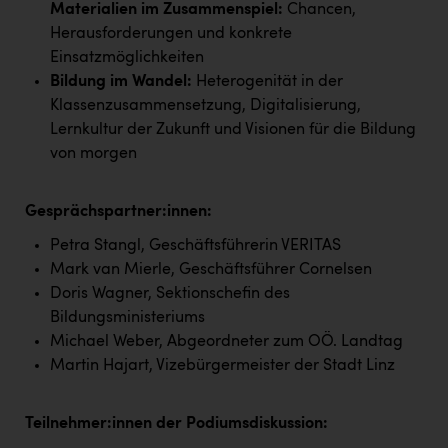
TCL
Materialien im Zusammenspiel:
Chancen,
Herausforderungen und konkrete
TGW Logistics
Einsatzmöglichkeiten
TRAILOMAT & Cycling Austria
Bildung im Wandel:
Heterogenität in der
Klassenzusammensetzung, Digitalisierung,
VERITAS
Lernkultur der Zukunft und Visionen für die Bildung
Vier Diamanten
von morgen
Vorlagenportal
Gesprächspartner:innen:
Wir besiegen Krebs
Petra Stangl, Geschäftsführerin VERITAS
Wirtschaftskammer OÖ
Mark van Mierle, Geschäftsführer Cornelsen
Doris Wagner, Sektionschefin des
ZGONC
Bildungsministeriums
ZULuft - Zukunft Luft Austria
Michael Weber, Abgeordneter zum OÖ. Landtag
Martin Hajart, Vizebürgermeister der Stadt Linz
z.l.ö.
Österreichisches Hebammengremium
Teilnehmer:innen der Podiumsdiskussion: