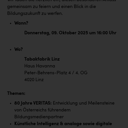
Wir laden Sie herzlich ein, diesen besonderen Anlass
PEZ
gemeinsam zu feiern und einen Blick in die
PÜSPÖK
Bildungszukunft zu werfen.
Wann?
REMAX
Donnerstag, 09. Oktober 2025 um 16:00 Uhr
RE/MAX Welcome
Resch&Frisch
Wo?
RUBBLE MASTER
Tabakfabrik Linz
Ruderclub Wels
Haus Havanna
Peter-Behrens-Platz 4 / 4. OG
SCRI - Salzburg Cancer Research Institute
4020 Linz
SCHMACHTL GmbH
Themen:
Schwingshandl - automation technology gmbh
80 Jahre VERITAS:
Entwicklung und Meilensteine
Seher + Partner
von Österreichs führendem
Bildungsmedienpartner
Smurfit Westrock Nettingsdorf
Künstliche Intelligenz & analoge sowie digitale