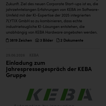
Wirtschaftskammer OÖ Energiehandel
Zukunft. Ziel des neuen Corporate Start-ups ist es, die
Dopgas
jahrzehntelangen Erfahrungen von KEBA im Software-
Umfeld mit der KI-Expertise der 2025 integrierten
kunden basics
7LYTIX GmbH so zu kombinieren, dass echte
industrietaugliche KI-Lösungen entstehen, die
kontakt
unabhängig von KEBA Hardware angeboten werden.
3819 Zeichen
3 Bilder
2 Dokumente
29.06.2026
KEBA
Einladung zum
Jahrespressegespräch der KEBA
Gruppe