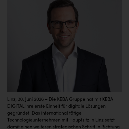
TCL
TGW Logistics
TRAILOMAT & Cycling Austria
VERITAS
Vier Diamanten
Vorlagenportal
Wir besiegen Krebs
Wirtschaftskammer OÖ
ZGONC
ZULuft - Zukunft Luft Austria
Linz, 30. Juni 2026 – Die KEBA Gruppe hat mit KEBA
DIGITAL ihre erste Einheit für digitale Lösungen
z.l.ö.
gegründet. Das international tätige
Österreichisches Hebammengremium
Technologieunternehmen mit Hauptsitz in Linz setzt
damit einen weiteren strategischen Schritt in Richtung