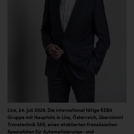
Doppler Gruppe
ERLUS AG
everfield
Firmenradl
Fristads Austria
HIG Infomotion Group
IFE Austria GmbH
Immotech
INTERSPAR
INTERSPORT Austria
Linz, 24. Juli 2026. Die international tätige KEBA
Jesolo
Gruppe mit Hauptsitz in Linz, Österreich, übernimmt
Transtechnik SAS, einen etablierten französischen
Jane Goodall Institute Austria
Spezialisten für Automatisierungs- und