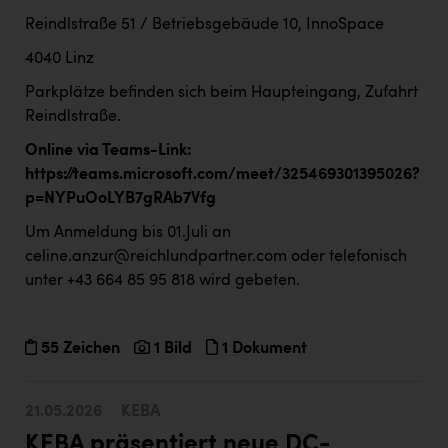
Reindlstraße 51 / Betriebsgebäude 10, InnoSpace
4040 Linz
Parkplätze befinden sich beim Haupteingang, Zufahrt
Reindlstraße.
Online via Teams-Link:
https://teams.microsoft.com/meet/325469301395026?
p=NYPuOoLYB7gRAb7Vfg
Um Anmeldung bis 01.Juli an
celine.anzur@reichlundpartner.com
oder telefonisch
unter +43 664 85 95 818 wird gebeten.
55 Zeichen
1 Bild
1 Dokument
21.05.2026
KEBA
KEBA präsentiert neue DC-