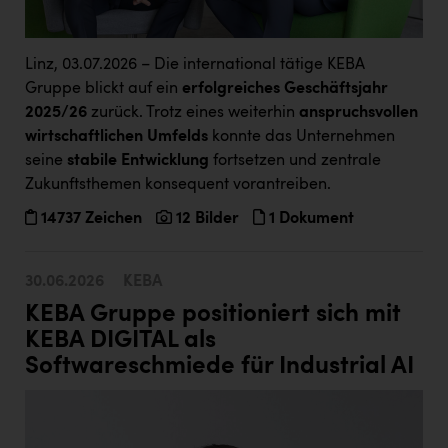
PEZ
PÜSPÖK
Linz, 03.07.2026 – Die international tätige KEBA
REMAX
Gruppe blickt auf ein
erfolgreiches Geschäftsjahr
2025/26
zurück. Trotz eines weiterhin
anspruchsvollen
RE/MAX Welcome
wirtschaftlichen Umfelds
konnte das Unternehmen
Resch&Frisch
seine
stabile Entwicklung
fortsetzen und zentrale
Zukunftsthemen konsequent vorantreiben.
RUBBLE MASTER
14737 Zeichen
12 Bilder
1 Dokument
Ruderclub Wels
SCRI - Salzburg Cancer Research Institute
30.06.2026
KEBA
SCHMACHTL GmbH
KEBA Gruppe positioniert sich mit
KEBA DIGITAL als
Schwingshandl - automation technology gmbh
Softwareschmiede für Industrial AI
Seher + Partner
Smurfit Westrock Nettingsdorf