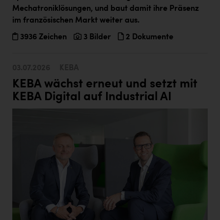
Kärcher
Mechatroniklösungen, und baut damit ihre Präsenz
im französischen Markt weiter aus.
Karin Liedl
3936 Zeichen
3 Bilder
2 Dokumente
KEBA
KIWI Kinderwunsch Institut Dr. Loimer
03.07.2026
KEBA
KLIPP Frisör
KEBA wächst erneut und setzt mit
KEBA Digital auf Industrial AI
Kleider Bauer
Kremsmüller Anlagenbau GmbH
Maximarkt
Oldtimer Raststationen und Motorhotels
Österreichischer Kachelofenverband
Orlen
Passage Linz