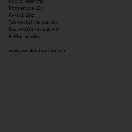
Public Relations
Doppler Gruppe
Promenade 25b
A-4020 Linz
ERLUS AG
Tel: +43 (0) 732 666 222
everfield
Fax: +43 (0) 732 666 444
E-Mail senden
Firmenradl
Fristads Austria
www.reichlundpartner.com
HIG Infomotion Group
IFE Austria GmbH
Immotech
INTERSPAR
INTERSPORT Austria
Jesolo
Jane Goodall Institute Austria