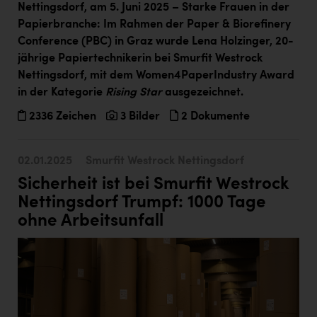
Nettingsdorf, am 5. Juni 2025 – Starke Frauen in der
Kärcher
Papierbranche: Im Rahmen der Paper & Biorefinery
Karin Liedl
Conference (PBC) in Graz wurde Lena Holzinger, 20-
jährige Papiertechnikerin bei Smurfit Westrock
KEBA
Nettingsdorf, mit dem Women4PaperIndustry Award
KIWI Kinderwunsch Institut Dr. Loimer
in der Kategorie
Rising Star
ausgezeichnet.
KLIPP Frisör
2336 Zeichen
3 Bilder
2 Dokumente
Kleider Bauer
02.01.2025
Smurfit Westrock Nettingsdorf
Kremsmüller Anlagenbau GmbH
Sicherheit ist bei Smurfit Westrock
Maximarkt
Nettingsdorf Trumpf: 1000 Tage
Oldtimer Raststationen und Motorhotels
ohne Arbeitsunfall
Österreichischer Kachelofenverband
Orlen
Passage Linz