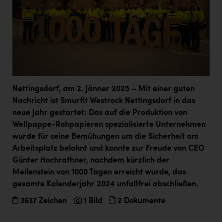
PEZ
PÜSPÖK
REMAX
RE/MAX Welcome
Resch&Frisch
Nettingsdorf, am 2. Jänner 2025 – Mit einer guten
RUBBLE MASTER
Nachricht ist Smurfit Westrock Nettingsdorf in das
neue Jahr gestartet: Das auf die Produktion von
Ruderclub Wels
Wellpappe-Rohpapieren spezialisierte Unternehmen
SCRI - Salzburg Cancer Research Institute
wurde für seine Bemühungen um die Sicherheit am
Arbeitsplatz belohnt und konnte zur Freude von CEO
SCHMACHTL GmbH
Günter Hochrathner, nachdem kürzlich der
Schwingshandl - automation technology gmbh
Meilenstein von 1000 Tagen erreicht wurde, das
gesamte Kalenderjahr 2024 unfallfrei abschließen.
Seher + Partner
3637 Zeichen
1 Bild
2 Dokumente
Smurfit Westrock Nettingsdorf