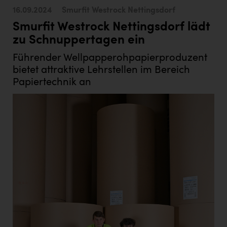
TCL
16.09.2024
Smurfit Westrock Nettingsdorf
TGW Logistics
Smurfit Westrock Nettingsdorf lädt
zu Schnuppertagen ein
TRAILOMAT & Cycling Austria
Führender Wellpapperohpapierproduzent
VERITAS
bietet attraktive Lehrstellen im Bereich
Vier Diamanten
Papiertechnik an
Vorlagenportal
Wir besiegen Krebs
Wirtschaftskammer OÖ
ZGONC
ZULuft - Zukunft Luft Austria
z.l.ö.
Österreichisches Hebammengremium