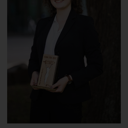
Doppler Gruppe
ERLUS AG
everfield
Firmenradl
Fristads Austria
HIG Infomotion Group
IFE Austria GmbH
Immotech
INTERSPAR
INTERSPORT Austria
Jesolo
Jane Goodall Institute Austria