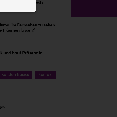
timmt dank Praxistests
ID auf Ihrem
 der Website
inmal im Fernsehen zu sehen
ie träumen lassen.“
k und baut Präsenz in
Kunden Basics
Kontakt
gen