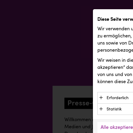
Diese Seite ver
Wir verwenden u
zu ermöglichen,
uns sowie von Dr
personenbezogen
Wir weisen in d
akzeptieren“ dam
von uns und von 
können diese Zu
Erforderlich
Presse‑Center
Essenzielle C
Statistik
Funktion der 
Statistik Cook
Willkommen in unserem Online-
Daten und wer
verstehen, wi
Medien und Journalisten mit a
Alle akzeptier
Anbieter: Eigentü