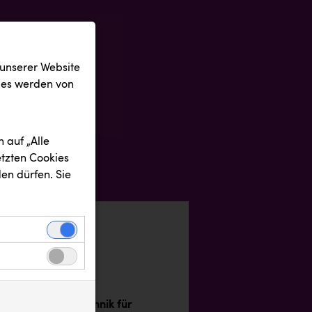
 unserer Website
ies werden von
 auf „Alle
etzten Cookies
en dürfen. Sie
eldungen
einwandfreie
nbezogenen
n uns zu
ektrische Siebtechnik für