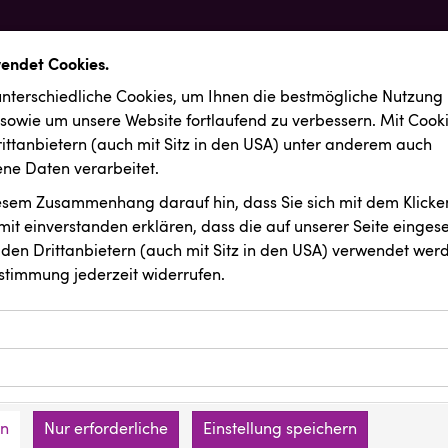
wendet Cookies.
nterschiedliche Cookies, um Ihnen die best­mögliche Nutzung
 sowie um unsere Website fortlaufend zu verbessern. Mit Cook
ittanbietern (auch mit Sitz in den USA) unter anderem auch
e Daten verarbeitet.
iesem Zusammenhang darauf hin, dass Sie sich mit dem Klicken
it ein­ver­standen erklären, dass die auf unserer Seite einges
den Drittanbietern (auch mit Sitz in den USA) verwendet werd
stimmung jederzeit widerrufen.
Aktuelle Pressem
ookies ermöglichen grundlegende Funktionen und sind für die 
Website erforderlich. Diese Cookies speichern keine persone
ies erfassen Informationen anonym. Diese Informationen helfe
Presse-Center für
28.07.2026
den an keine Dritten übermittelt.
e unsere Besucher unsere Website nutzen.
llen Meldungen und
en
Nur erforderliche
Einstellung speichern
RUBBLE MASTER entwickelt el
mer der Website (Erstanbieter)