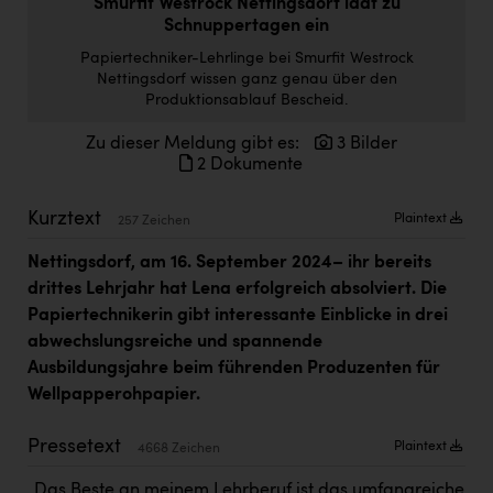
Smurfit Westrock Nettingsdorf lädt zu
Kärcher
Schnuppertagen ein
Karin Liedl
Papiertechniker-Lehrlinge bei Smurfit Westrock
Nettingsdorf wissen ganz genau über den
KEBA
Produktionsablauf Bescheid.
KIWI Kinderwunsch Institut Dr. Loimer
Zu dieser Meldung gibt es:
3 Bilder
2 Dokumente
KLIPP Frisör
Kleider Bauer
Kurztext
Plaintext
257 Zeichen
Kremsmüller Anlagenbau GmbH
Nettingsdorf, am 16. September 2024– ihr bereits
drittes Lehrjahr hat Lena erfolgreich absolviert. Die
Maximarkt
Papiertechnikerin gibt interessante Einblicke in drei
Oldtimer Raststationen und Motorhotels
abwechslungsreiche und spannende
Ausbildungsjahre beim führenden Produzenten für
Österreichischer Kachelofenverband
Wellpapperohpapier.
Orlen
Pressetext
Plaintext
4668 Zeichen
Passage Linz
„Das Beste an meinem Lehrberuf ist das umfangreiche