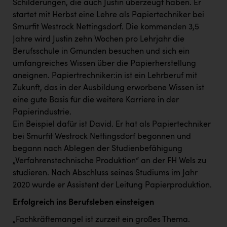
TCL
Schilderungen, die auch Justin überzeugt haben. Er
startet mit Herbst eine Lehre als Papiertechniker bei
TGW Logistics
Smurfit Westrock Nettingsdorf. Die kommenden 3,5
Jahre wird Justin zehn Wochen pro Lehrjahr die
TRAILOMAT & Cycling Austria
Berufsschule in Gmunden besuchen und sich ein
VERITAS
umfangreiches Wissen über die Papierherstellung
aneignen. Papiertrechniker:in ist ein Lehrberuf mit
Vier Diamanten
Zukunft, das in der Ausbildung erworbene Wissen ist
Vorlagenportal
eine gute Basis für die weitere Karriere in der
Papierindustrie.
Wir besiegen Krebs
Ein Beispiel dafür ist David. Er hat als Papiertechniker
Wirtschaftskammer OÖ
bei Smurfit Westrock Nettingsdorf begonnen und
begann nach Ablegen der Studienbefähigung
ZGONC
„Verfahrenstechnische Produktion“ an der FH Wels zu
ZULuft - Zukunft Luft Austria
studieren. Nach Abschluss seines Studiums im Jahr
2020 wurde er Assistent der Leitung Papierproduktion.
z.l.ö.
Erfolgreich ins Berufsleben einsteigen
Österreichisches Hebammengremium
„Fachkräftemangel ist zurzeit ein großes Thema.