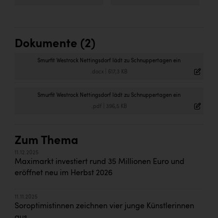
Dokumente (2)
Smurfit Westrock Nettingsdorf lädt zu Schnuppertagen ein
.docx
|
617,3 KB
Smurfit Westrock Nettingsdorf lädt zu Schnuppertagen ein
.pdf
|
396,5 KB
Zum Thema
11.12.2025
Maximarkt investiert rund 35 Millionen Euro und
eröffnet neu im Herbst 2026
11.11.2025
Soroptimistinnen zeichnen vier junge Künstlerinnen
aus