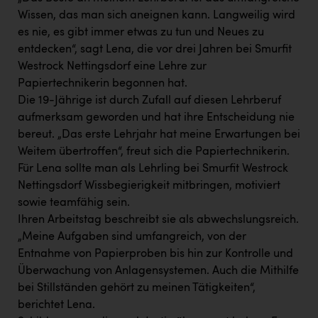
PEZ
Wissen, das man sich aneignen kann. Langweilig wird
PÜSPÖK
es nie, es gibt immer etwas zu tun und Neues zu
entdecken“, sagt Lena, die vor drei Jahren bei Smurfit
REMAX
Westrock Nettingsdorf eine Lehre zur
Papiertechnikerin begonnen hat.
RE/MAX Welcome
Die 19-Jährige ist durch Zufall auf diesen Lehrberuf
Resch&Frisch
aufmerksam geworden und hat ihre Entscheidung nie
bereut. „Das erste Lehrjahr hat meine Erwartungen bei
RUBBLE MASTER
Weitem übertroffen“, freut sich die Papiertechnikerin.
Ruderclub Wels
Für Lena sollte man als Lehrling bei Smurfit Westrock
Nettingsdorf Wissbegierigkeit mitbringen, motiviert
SCRI - Salzburg Cancer Research Institute
sowie teamfähig sein.
SCHMACHTL GmbH
Ihren Arbeitstag beschreibt sie als abwechslungsreich.
„Meine Aufgaben sind umfangreich, von der
Schwingshandl - automation technology gmbh
Entnahme von Papierproben bis hin zur Kontrolle und
Seher + Partner
Überwachung von Anlagensystemen. Auch die Mithilfe
bei Stillständen gehört zu meinen Tätigkeiten“,
Smurfit Westrock Nettingsdorf
berichtet Lena.