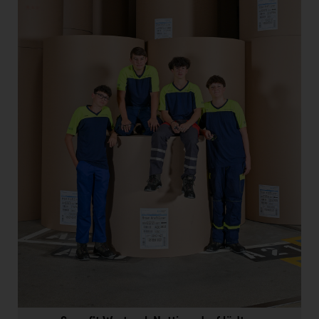
Doppler Gruppe
ERLUS AG
everfield
Firmenradl
Fristads Austria
HIG Infomotion Group
IFE Austria GmbH
Immotech
INTERSPAR
INTERSPORT Austria
Jesolo
Jane Goodall Institute Austria