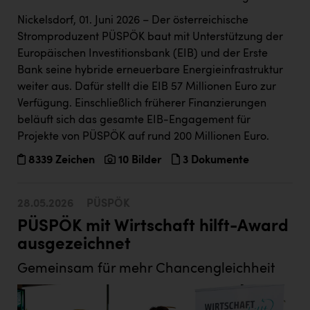
TCL
Nickelsdorf, 01. Juni 2026 – Der österreichische
TGW Logistics
Stromproduzent PÜSPÖK baut mit Unterstützung der
Europäischen Investitionsbank (EIB) und der Erste
TRAILOMAT & Cycling Austria
Bank seine hybride erneuerbare Energieinfrastruktur
VERITAS
weiter aus. Dafür stellt die EIB 57 Millionen Euro zur
Verfügung. Einschließlich früherer Finanzierungen
Vier Diamanten
beläuft sich das gesamte EIB-Engagement für
Vorlagenportal
Projekte von PÜSPÖK auf rund 200 Millionen Euro.
Wir besiegen Krebs
8339 Zeichen
10 Bilder
3 Dokumente
Wirtschaftskammer OÖ
28.05.2026
PÜSPÖK
ZGONC
PÜSPÖK mit Wirtschaft hilft-Award
ZULuft - Zukunft Luft Austria
ausgezeichnet
z.l.ö.
Gemeinsam für mehr Chancengleichheit
Österreichisches Hebammengremium