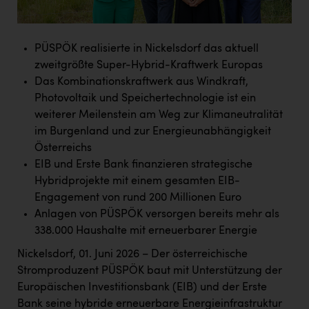
Doppler Gruppe
ERLUS AG
PÜSPÖK realisierte in Nickelsdorf das aktuell
everfield
zweitgrößte Super-Hybrid-Kraftwerk Europas
Das Kombinationskraftwerk aus Windkraft,
Firmenradl
Photovoltaik und Speichertechnologie ist ein
Fristads Austria
weiterer Meilenstein am Weg zur Klimaneutralität
im Burgenland und zur Energieunabhängigkeit
HIG Infomotion Group
Österreichs
IFE Austria GmbH
EIB und Erste Bank finanzieren strategische
Hybridprojekte mit einem gesamten EIB-
Immotech
Engagement von rund 200 Millionen Euro
Anlagen von PÜSPÖK versorgen bereits mehr als
INTERSPAR
338.000 Haushalte mit erneuerbarer Energie
INTERSPORT Austria
Nickelsdorf, 01. Juni 2026 – Der österreichische
Jesolo
Stromproduzent PÜSPÖK baut mit Unterstützung der
Europäischen Investitionsbank (EIB) und der Erste
Jane Goodall Institute Austria
Bank seine hybride erneuerbare Energieinfrastruktur