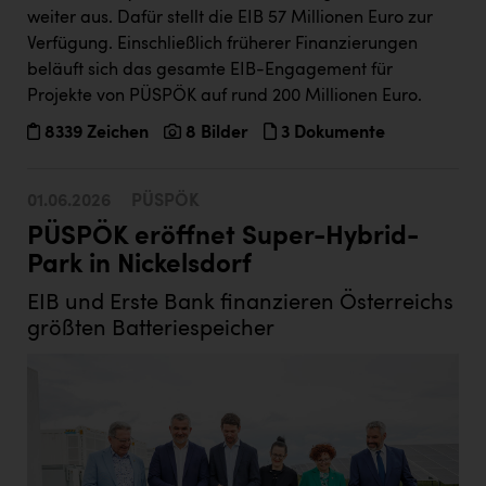
Kärcher
weiter aus. Dafür stellt die EIB 57 Millionen Euro zur
Verfügung. Einschließlich früherer Finanzierungen
Karin Liedl
beläuft sich das gesamte EIB-Engagement für
KEBA
Projekte von PÜSPÖK auf rund 200 Millionen Euro.
8339 Zeichen
8 Bilder
3 Dokumente
KIWI Kinderwunsch Institut Dr. Loimer
KLIPP Frisör
01.06.2026
PÜSPÖK
Kleider Bauer
PÜSPÖK eröffnet Super-Hybrid-
Kremsmüller Anlagenbau GmbH
Park in Nickelsdorf
Maximarkt
EIB und Erste Bank finanzieren Österreichs
größten Batteriespeicher
Oldtimer Raststationen und Motorhotels
Österreichischer Kachelofenverband
Orlen
Passage Linz