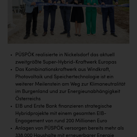
PEZ
PÜSPÖK
REMAX
RE/MAX Welcome
Resch&Frisch
PÜSPÖK realisierte in Nickelsdorf das aktuell
RUBBLE MASTER
zweitgrößte Super-Hybrid-Kraftwerk Europas
Das Kombinationskraftwerk aus Windkraft,
Ruderclub Wels
Photovoltaik und Speichertechnologie ist ein
SCRI - Salzburg Cancer Research Institute
weiterer Meilenstein am Weg zur Klimaneutralität
im Burgenland und zur Energieunabhängigkeit
SCHMACHTL GmbH
Österreichs
Schwingshandl - automation technology gmbh
EIB und Erste Bank finanzieren strategische
Hybridprojekte mit einem gesamten EIB-
Seher + Partner
Engagement von rund 200 Millionen Euro
Smurfit Westrock Nettingsdorf
Anlagen von PÜSPÖK versorgen bereits mehr als
338.000 Haushalte mit erneuerbarer Energie