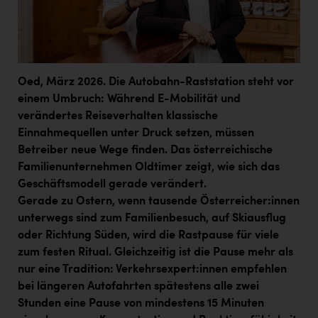
Doppler Gruppe
ERLUS AG
everfield
Oed, März 2026. Die Autobahn-Raststation steht vor
Firmenradl
einem Umbruch: Während E-Mobilität und
verändertes Reiseverhalten klassische
Fristads Austria
Einnahmequellen unter Druck setzen, müssen
HIG Infomotion Group
Betreiber neue Wege finden. Das österreichische
Familienunternehmen Oldtimer zeigt, wie sich das
IFE Austria GmbH
Geschäftsmodell gerade verändert.
Immotech
Gerade zu Ostern, wenn tausende Österreicher:innen
unterwegs sind zum Familienbesuch, auf Skiausflug
INTERSPAR
oder Richtung Süden, wird die Rastpause für viele
INTERSPORT Austria
zum festen Ritual. Gleichzeitig ist die Pause mehr als
nur eine Tradition: Verkehrsexpert:innen empfehlen
Jesolo
bei längeren Autofahrten spätestens alle zwei
Jane Goodall Institute Austria
Stunden eine Pause von mindestens 15 Minuten