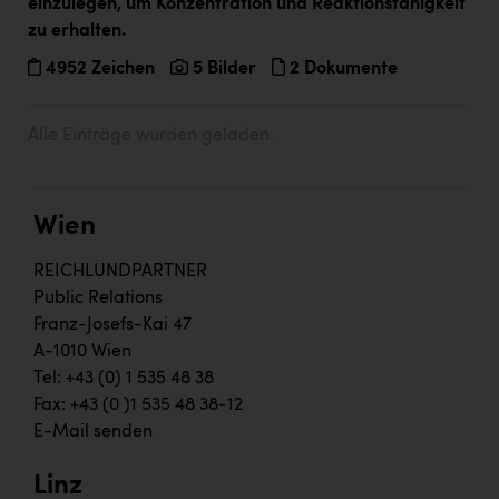
einzulegen, um Konzentration und Reaktionsfähigkeit
Kärcher
zu erhalten.
Karin Liedl
4952 Zeichen
5 Bilder
2 Dokumente
KEBA
Alle Einträge wurden geladen.
KIWI Kinderwunsch Institut Dr. Loimer
KLIPP Frisör
Kleider Bauer
Wien
Kremsmüller Anlagenbau GmbH
REICHLUNDPARTNER
Public Relations
Maximarkt
Franz-Josefs-Kai 47
Oldtimer Raststationen und Motorhotels
A-1010 Wien
Tel: +43 (0) 1 535 48 38
Österreichischer Kachelofenverband
Fax: +43 (0 )1 535 48 38-12
Orlen
E-Mail senden
Passage Linz
Linz