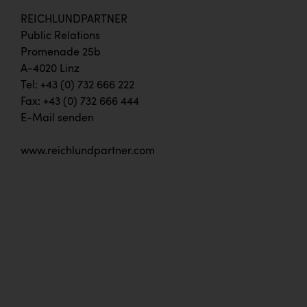
PEZ
REICHLUNDPARTNER
PÜSPÖK
Public Relations
Promenade 25b
REMAX
A-4020 Linz
RE/MAX Welcome
Tel: +43 (0) 732 666 222
Fax: +43 (0) 732 666 444
Resch&Frisch
E-Mail senden
RUBBLE MASTER
www.reichlundpartner.com
Ruderclub Wels
SCRI - Salzburg Cancer Research Institute
SCHMACHTL GmbH
Schwingshandl - automation technology gmbh
Seher + Partner
Smurfit Westrock Nettingsdorf