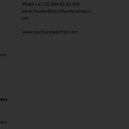
Mobil +43 (0) 664 85 95 816
irene.haider@reichlundpartner.c
om
www.reichlundpartner.com
von
tens
ilen