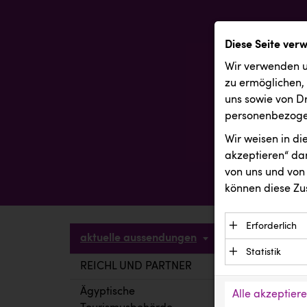
Diese Seite ver
Wir verwenden u
zu ermöglichen,
uns sowie von Dr
personenbezogen
Wir weisen in d
akzeptieren“ dam
von uns und von 
können diese Zu
Erforderlich
aktuelle aussendungen
Essenzielle C
Statistik
Funktion der 
REICHL UND PARTNER
aktuelle a
Statistik Cook
Daten und wer
verstehen, wi
Ägyptische
Alle akzeptier
Anbieter: Eigentü