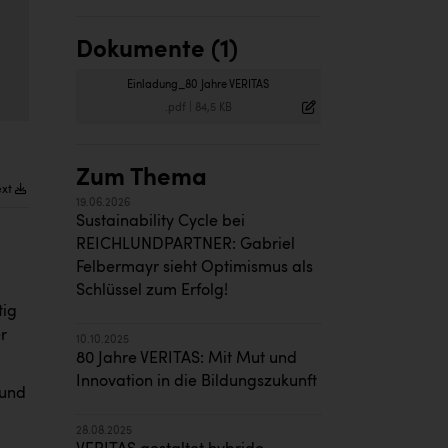
Dokumente (1)
Einladung_80 Jahre VERITAS
.pdf
|
84,5 KB
Zum Thema
ext
19.06.2026
Sustainability Cycle bei
REICHLUNDPARTNER: Gabriel
Felbermayr sieht Optimismus als
Schlüssel zum Erfolg!
tig
r
10.10.2025
80 Jahre VERITAS: Mit Mut und
Innovation in die Bildungszukunft
 und
28.08.2025