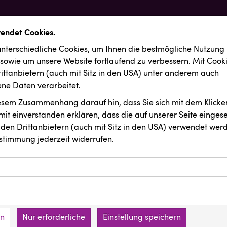
wendet Cookies.
nterschiedliche Cookies, um Ihnen die best­mögliche Nutzung
 sowie um unsere Website fortlaufend zu verbessern. Mit Cook
ittanbietern (auch mit Sitz in den USA) unter anderem auch
e Daten verarbeitet.
iesem Zusammenhang darauf hin, dass Sie sich mit dem Klicken
it ein­ver­standen erklären, dass die auf unserer Seite einges
den Drittanbietern (auch mit Sitz in den USA) verwendet werd
stimmung jederzeit widerrufen.
ookies ermöglichen grundlegende Funktionen und sind für die 
Website erforderlich. Diese Cookies speichern keine persone
ussendungen
VERITAS
ies erfassen Informationen anonym. Diese Informationen helfe
den an keine Dritten übermittelt.
e unsere Besucher unsere Website nutzen.
en
Nur erforderliche
Einstellung speichern
mer der Website (Erstanbieter)