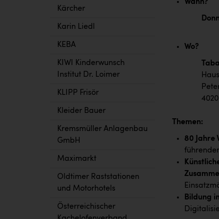
Wann?
Kärcher
Donn
Karin Liedl
KEBA
Wo?
KIWI Kinderwunsch
Taba
Institut Dr. Loimer
Haus
Pete
KLIPP Frisör
4020
Kleider Bauer
Themen:
Kremsmüller Anlagenbau
80 Jahre 
GmbH
führende
Maximarkt
Künstlich
Zusammen
Oldtimer Raststationen
Einsatzmö
und Motorhotels
Bildung i
Österreichischer
Digitalisi
Kachelofenverband