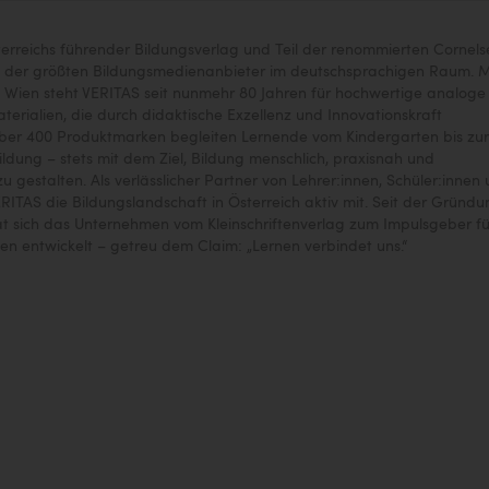
terreichs führender Bildungsverlag und Teil der renommierten Cornels
 der größten Bildungsmedienanbieter im deutschsprachigen Raum. M
nd Wien steht VERITAS seit nunmehr 80 Jahren für hochwertige analoge
aterialien, die durch didaktische Exzellenz und Innovationskraft
ber 400 Produktmarken begleiten Lernende vom Kindergarten bis zur
dung – stets mit dem Ziel, Bildung menschlich, praxisnah und
u gestalten. Als verlässlicher Partner von Lehrer:innen, Schüler:innen
ERITAS die Bildungslandschaft in Österreich aktiv mit. Seit der Gründ
at sich das Unternehmen vom Kleinschriftenverlag zum Impulsgeber fü
n entwickelt – getreu dem Claim: „Lernen verbindet uns.“