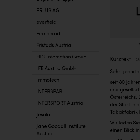
ERLUS AG
everfield
Firmenradl
Fristads Austria
HIG Infomotion Group
Kurztext
23
IFE Austria GmbH
Sehr geehrte
Immotech
seit 80 Jahre
und gesellsc
INTERSPAR
Österreichs. 
INTERSPORT Austria
der Start in 
Tabakfabrik 
Jesolo
Wir laden Si
Jane Goodall Institute
einen Blick i
Austria