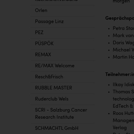
morgen
Orlen
Gesprächspa
Passage Linz
Petra Sta
PEZ
Mark van 
Doris Wag
PÜSPÖK
Michael 
REMAX
Martin Ha
RE/MAX Welcome
Teilnehmer:i
Resch&Frisch
Ilkay Idi
RUBBLE MASTER
Thomas St
technolog
Ruderclub Wels
EdTech & 
SCRI - Salzburg Cancer
Roos Hutt
Research Institute
Manageme
Verlag
SCHMACHTL GmbH