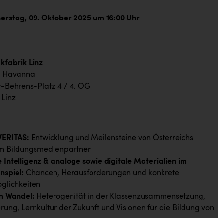
erstag, 09. Oktober 2025 um 16:00 Uhr
kfabrik Linz
 Havanna
r-Behrens-Platz 4 / 4. OG
 Linz
VERITAS:
Entwicklung und Meilensteine von Österreichs
m Bildungsmedienpartner
e Intelligenz & analoge sowie digitale Materialien im
spiel:
Chancen, Herausforderungen und konkrete
glichkeiten
m Wandel:
Heterogenität in der Klassenzusammensetzung,
erung, Lernkultur der Zukunft und Visionen für die Bildung von