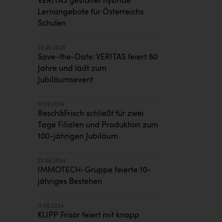
VERITAS gestaltet hybride
Lernangebote für Österreichs
Schulen
23.06.2025
Save-the-Date: VERITAS feiert 80
Jahre und lädt zum
Jubiläumsevent
17.09.2024
Resch&Frisch schließt für zwei
Tage Filialen und Produktion zum
100-jährigen Jubiläum
23.06.2024
IMMOTECH-Gruppe feierte 10-
jähriges Bestehen
11.06.2024
KLIPP Frisör feiert mit knapp