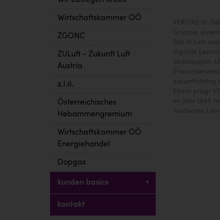
Wir besiegen Krebs
Wirtschaftskammer OÖ
VERITAS ist Ös
Gruppe, einem
ZGONC
Sitz in Linz u
digitale Lernm
ZULuft - Zukunft Luft
überzeugen. Ü
Austria
Erwachsenenbil
zukunftsfähig z
z.l.ö.
Eltern prägt V
im Jahr 1945 h
Österreichisches
modernes Lerne
Hebammengremium
Wirtschaftskammer OÖ
Energiehandel
Dopgas
kunden basics
kontakt