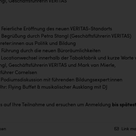
ngl, Geschäftsführerin VERITAS
: Feierliche Eröffnung des neuen VERITAS-Standorts
: Begrüßung durch Petra Stangl (Geschäftsführerin VERITAS)
treter:innen aus Politik und Bildung
: Führung durch die neuen Büroräumlichkeiten
: Locationwechsel innerhalb der Tabakfabrik und kurze Worte 
ngl, Geschäftsführerin VERITAS und Mark van Mierle,
führer Cornelsen
: Podiumsdiskussion mit führenden Bildungsexpert:innen
Uhr: Flying Buffet & musikalischer Ausklang mit DJ
ns auf Ihre Teilnahme und ersuchen um Anmeldung
bis spätes
ken
Link ma