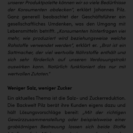
Wirtschaftskammer OÖ Energiehandel
unserer Produktpalette können wir so viele Bedürfnisse
der Konsumenten abdecken“
, erklärt Johannes Pilz.
Dopgas
Ganz generell beobachtet der Geschäftsführer ein
kunden basics
gesellschaftliches Umdenken, was den Umgang mit
Lebensmitteln betrifft.
„Konsumenten hinterfragen viel
kontakt
mehr, wie produziert wird beziehungsweise welche
Rohstoffe verwendet werden“
, erklärt er.
„Brot ist ein
Sattmacher, der viel wertvolle Nährstoffe enthält und
sich sehr förderlich auf unseren Verdauungstrakt
auswirken kann. Natürlich funktioniert das nur mit
wertvollen Zutaten.“
Weniger Salz, weniger Zucker
Ein aktuelles Thema ist die Salz- und Zuckerreduktion.
Die Backwelt Pilz berät ihre Kunden eigens dazu und
hält Lösungsvorschläge bereit:
„Mit der richtigen
Gewürzzusammenstellung oder beispielsweise einer
grobkörnigen Bestreuung lassen sich beide Stoffe