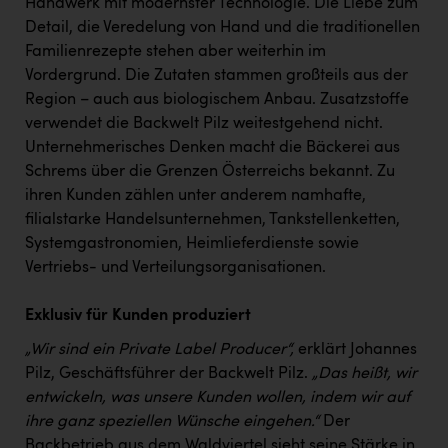
Handwerk mit modernster Technologie. Die Liebe zum
Kärcher
Detail, die Veredelung von Hand und die traditionellen
Karin Liedl
Familienrezepte stehen aber weiterhin im
Vordergrund. Die Zutaten stammen großteils aus der
KEBA
Region – auch aus biologischem Anbau. Zusatzstoffe
KIWI Kinderwunsch Institut Dr. Loimer
verwendet die Backwelt Pilz weitestgehend nicht.
Unternehmerisches Denken macht die Bäckerei aus
KLIPP Frisör
Schrems über die Grenzen Österreichs bekannt. Zu
ihren Kunden zählen unter anderem namhafte,
Kleider Bauer
filialstarke Handelsunternehmen, Tankstellenketten,
Kremsmüller Anlagenbau GmbH
Systemgastronomien, Heimlieferdienste sowie
Vertriebs- und Verteilungsorganisationen.
Maximarkt
Oldtimer Raststationen und Motorhotels
Exklusiv für Kunden produziert
Österreichischer Kachelofenverband
„Wir sind ein Private Label Producer“,
erklärt Johannes
Pilz, Geschäftsführer der Backwelt Pilz.
„Das heißt, wir
Orlen
entwickeln, was unsere Kunden wollen, indem wir auf
Passage Linz
ihre ganz speziellen Wünsche eingehen.“
Der
Backbetrieb aus dem Waldviertel sieht seine Stärke in