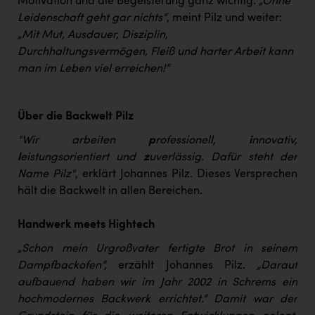
Motivation und die Begeisterung ganz wichtig:
„Ohne
Leidenschaft geht gar nichts“
, meint Pilz und weiter:
„Mit Mut, Ausdauer, Disziplin,
Durchhaltungsvermögen, Fleiß und harter Arbeit kann
man im Leben viel erreichen!“
Über die Backwelt Pilz
"Wir arbeiten
p
rofessionell,
i
nnovativ,
l
eistungsorientiert und
z
uverlässig. Dafür steht der
Name Pilz"
, erklärt Johannes Pilz. Dieses Versprechen
hält die Backwelt in allen Bereichen.
Handwerk meets Hightech
„Schon mein Urgroßvater fertigte Brot in seinem
Dampfbackofen“,
erzählt Johannes Pilz.
„Darauf
aufbauend haben wir im Jahr 2002 in Schrems ein
hochmodernes Backwerk errichtet.“ Damit war der