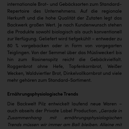
TCL
internationale Brot- und Gebäcksorten zum Standard-
Repertoire des Unternehmens. Auf die regionale
TGW Logistics
Herkunft und die hohe Qualität der Zutaten legt das
TRAILOMAT & Cycling Austria
Backwerk großen Wert. Je nach Kundenwunsch stehen
die Produkte sowohl biologisch als auch konventionell
VERITAS
zur Verfügung. Geliefert wird tiefgekühlt – entweder zu
Vier Diamanten
80 % vorgebacken oder in Form von vorgegarten
Teiglingen. Von der Semmel über das Müsliweckerl bis
Vorlagenportal
hin zum Rosinenspitz reicht die Gebäckvielfalt.
Wir besiegen Krebs
Roggenbrot ohne Hefe, Topfenkornbrot, Weißer
Wecken, Waldviertler Brot, Dinkelvollkornbrot und viele
Wirtschaftskammer OÖ
mehr gehören zum Standard-Sortiment.
ZGONC
Ernährungsphysiologische Trends
ZULuft - Zukunft Luft Austria
Die Backwelt Pilz entwickelt laufend neue Waren –
z.l.ö.
auch abseits der Private Label Production.
„Gerade in
Zusammenhang mit ernährungsphysiologischen
Österreichisches Hebammengremium
Trends müssen wir immer am Ball bleiben. Alleine mit