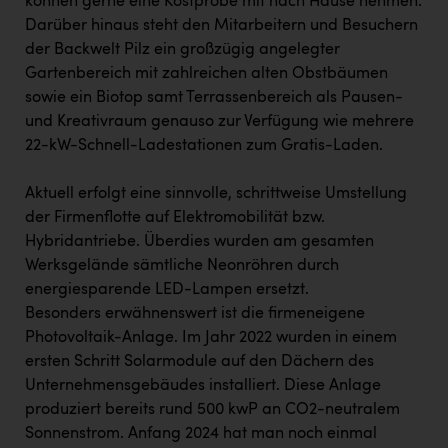
können gerne eine Kostprobe mit nach Hause nehmen.
Darüber hinaus steht den Mitarbeitern und Besuchern
der Backwelt Pilz ein großzügig angelegter
Gartenbereich mit zahlreichen alten Obstbäumen
sowie ein Biotop samt Terrassenbereich als Pausen-
und Kreativraum genauso zur Verfügung wie mehrere
22-kW-Schnell-Ladestationen zum Gratis-Laden.
Aktuell erfolgt eine sinnvolle, schrittweise Umstellung
der Firmenflotte auf Elektromobilität bzw.
Hybridantriebe. Überdies wurden am gesamten
Werksgelände sämtliche Neonröhren durch
energiesparende LED-Lampen ersetzt.
Besonders erwähnenswert ist die firmeneigene
Photovoltaik-Anlage. Im Jahr 2022 wurden in einem
ersten Schritt Solarmodule auf den Dächern des
Unternehmensgebäudes installiert. Diese Anlage
produziert bereits rund 500 kwP an CO2-neutralem
Sonnenstrom. Anfang 2024 hat man noch einmal