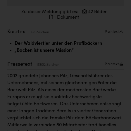
Doppler Gruppe
Zu dieser Meldung gibt es:
42 Bilder
ERLUS AG
1 Dokument
everfield
Kurztext
Plaintext
68 Zeichen
Firmenradl
Der Waldviertler unter den Profibäckern
Fristads Austria
„Backen ist unsere Mission“
HIG Infomotion Group
Pressetext
Plaintext
16802 Zeichen
IFE Austria GmbH
2002 gründete Johannes Pilz, Geschäftsführer des
Immotech
Unternehmens, mit seinem gleichnamigen Vater die
Backwelt Pilz. Als eines der modernsten Backwerke
INTERSPAR
Europas erzeugt sie qualitativ hochwertigste
INTERSPORT Austria
tiefgekühlte Backwaren. Das Unternehmen entspringt
einer langen Tradition: Bereits in vierter Generation
Jesolo
verpflichtet sich die Familie Pilz dem Bäckerhandwerk.
Jane Goodall Institute Austria
Mittlerweile verbinden 80 Mitarbeiter traditionelles