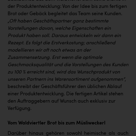
PEZ
der Produktentwicklung: Von der Idee bis zum fertigen
PÜSPÖK
Brot oder Gebäck begleitet das Team seine Kunden.
„Oft haben Geschäftspartner ganz bestimmte
REMAX
Vorstellungen davon, welche Eigenschaften ein
Produkt haben soll. Daraus entwickeln wir dann ein
RE/MAX Welcome
Rezept. Es folgt die Erstverkostung; anschließend
Resch&Frisch
modellieren wir oft noch etwas an der
Zusammensetzung. Erst wenn die optimale
RUBBLE MASTER
Geschmacksqualität und die Vorstellungen des Kunden
Ruderclub Wels
zu 100 % erreicht sind, wird das Wunschprodukt von
unseren Partnern ins Warensortiment aufgenommen“
,
SCRI - Salzburg Cancer Research Institute
beschreibt der Geschäftsführer den üblichen Ablauf
SCHMACHTL GmbH
einer Produktentwicklung. Die fertigen Artikel stehen
den Auftraggebern auf Wunsch auch exklusiv zur
Schwingshandl - automation technology gmbh
Verfügung.
Seher + Partner
Vom Waldviertler Brot bis zum Müsliweckerl
Smurfit Westrock Nettingsdorf
Darüber hinaus gehören sowohl heimische als auch