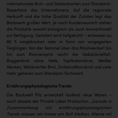
TCL
internationale Brot- und Gebäcksorten zum Standard-
Repertoire des Unternehmens. Auf die regionale
TGW Logistics
Herkunft und die hohe Qualität der Zutaten legt das
TRAILOMAT & Cycling Austria
Backwerk großen Wert. Je nach Kundenwunsch stehen
die Produkte sowohl biologisch als auch konventionell
VERITAS
zur Verfügung. Geliefert wird tiefgekühlt – entweder zu
Vier Diamanten
80 % vorgebacken oder in Form von vorgegarten
Teiglingen. Von der Semmel über das Müsliweckerl bis
Vorlagenportal
hin zum Rosinenspitz reicht die Gebäckvielfalt.
Wir besiegen Krebs
Roggenbrot ohne Hefe, Topfenkornbrot, Weißer
Wecken, Waldviertler Brot, Dinkelvollkornbrot und viele
Wirtschaftskammer OÖ
mehr gehören zum Standard-Sortiment.
ZGONC
Ernährungsphysiologische Trends
ZULuft - Zukunft Luft Austria
Die Backwelt Pilz entwickelt laufend neue Waren –
z.l.ö.
auch abseits der Private Label Production.
„Gerade in
Zusammenhang mit ernährungsphysiologischen
Österreichisches Hebammengremium
Trends müssen wir immer am Ball bleiben. Alleine mit