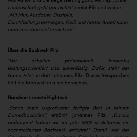
Motivation und die Begeisterung ganz wichtig:
„Ohne
Leidenschaft geht gar nichts“
, meint Pilz und weiter:
„Mit Mut, Ausdauer, Disziplin,
Durchhaltungsvermögen, Fleiß und harter Arbeit kann
man im Leben viel erreichen!“
Über die Backwelt Pilz
"Wir arbeiten
p
rofessionell,
i
nnovativ,
l
eistungsorientiert und
z
uverlässig. Dafür steht der
Name Pilz"
, erklärt Johannes Pilz. Dieses Versprechen
hält die Backwelt in allen Bereichen.
Handwerk meets Hightech
„Schon mein Urgroßvater fertigte Brot in seinem
Dampfbackofen“,
erzählt Johannes Pilz.
„Darauf
aufbauend haben wir im Jahr 2002 in Schrems ein
hochmodernes Backwerk errichtet.“ Damit war der