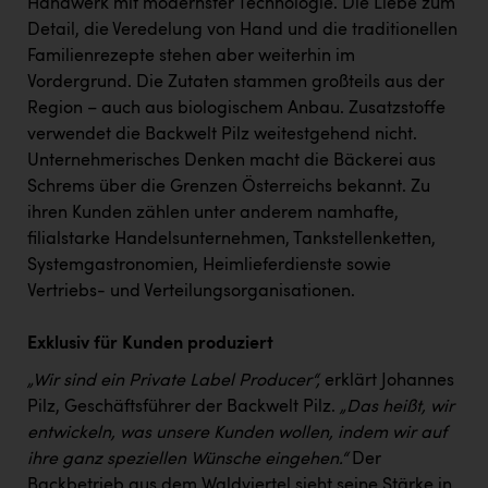
Handwerk mit modernster Technologie. Die Liebe zum
Kärcher
Detail, die Veredelung von Hand und die traditionellen
Karin Liedl
Familienrezepte stehen aber weiterhin im
Vordergrund. Die Zutaten stammen großteils aus der
KEBA
Region – auch aus biologischem Anbau. Zusatzstoffe
KIWI Kinderwunsch Institut Dr. Loimer
verwendet die Backwelt Pilz weitestgehend nicht.
Unternehmerisches Denken macht die Bäckerei aus
KLIPP Frisör
Schrems über die Grenzen Österreichs bekannt. Zu
ihren Kunden zählen unter anderem namhafte,
Kleider Bauer
filialstarke Handelsunternehmen, Tankstellenketten,
Kremsmüller Anlagenbau GmbH
Systemgastronomien, Heimlieferdienste sowie
Vertriebs- und Verteilungsorganisationen.
Maximarkt
Oldtimer Raststationen und Motorhotels
Exklusiv für Kunden produziert
Österreichischer Kachelofenverband
„Wir sind ein Private Label Producer“,
erklärt Johannes
Pilz, Geschäftsführer der Backwelt Pilz.
„Das heißt, wir
Orlen
entwickeln, was unsere Kunden wollen, indem wir auf
Passage Linz
ihre ganz speziellen Wünsche eingehen.“
Der
Backbetrieb aus dem Waldviertel sieht seine Stärke in