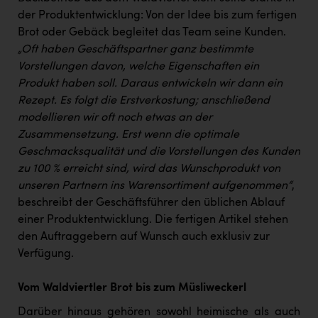
PEZ
der Produktentwicklung: Von der Idee bis zum fertigen
PÜSPÖK
Brot oder Gebäck begleitet das Team seine Kunden.
„Oft haben Geschäftspartner ganz bestimmte
REMAX
Vorstellungen davon, welche Eigenschaften ein
Produkt haben soll. Daraus entwickeln wir dann ein
RE/MAX Welcome
Rezept. Es folgt die Erstverkostung; anschließend
Resch&Frisch
modellieren wir oft noch etwas an der
Zusammensetzung. Erst wenn die optimale
RUBBLE MASTER
Geschmacksqualität und die Vorstellungen des Kunden
Ruderclub Wels
zu 100 % erreicht sind, wird das Wunschprodukt von
unseren Partnern ins Warensortiment aufgenommen“
,
SCRI - Salzburg Cancer Research Institute
beschreibt der Geschäftsführer den üblichen Ablauf
SCHMACHTL GmbH
einer Produktentwicklung. Die fertigen Artikel stehen
den Auftraggebern auf Wunsch auch exklusiv zur
Schwingshandl - automation technology gmbh
Verfügung.
Seher + Partner
Vom Waldviertler Brot bis zum Müsliweckerl
Smurfit Westrock Nettingsdorf
Darüber hinaus gehören sowohl heimische als auch