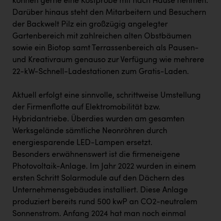
können gerne eine Kostprobe mit nach Hause nehmen.
Darüber hinaus steht den Mitarbeitern und Besuchern
der Backwelt Pilz ein großzügig angelegter
Gartenbereich mit zahlreichen alten Obstbäumen
sowie ein Biotop samt Terrassenbereich als Pausen-
und Kreativraum genauso zur Verfügung wie mehrere
22-kW-Schnell-Ladestationen zum Gratis-Laden.
Aktuell erfolgt eine sinnvolle, schrittweise Umstellung
der Firmenflotte auf Elektromobilität bzw.
Hybridantriebe. Überdies wurden am gesamten
Werksgelände sämtliche Neonröhren durch
energiesparende LED-Lampen ersetzt.
Besonders erwähnenswert ist die firmeneigene
Photovoltaik-Anlage. Im Jahr 2022 wurden in einem
ersten Schritt Solarmodule auf den Dächern des
Unternehmensgebäudes installiert. Diese Anlage
produziert bereits rund 500 kwP an CO2-neutralem
Sonnenstrom. Anfang 2024 hat man noch einmal