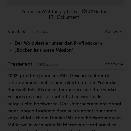
Doppler Gruppe
Zu dieser Meldung gibt es:
42 Bilder
ERLUS AG
1 Dokument
everfield
Kurztext
Plaintext
68 Zeichen
Firmenradl
Der Waldviertler unter den Profibäckern
Fristads Austria
„Backen ist unsere Mission“
HIG Infomotion Group
Pressetext
Plaintext
16802 Zeichen
IFE Austria GmbH
2002 gründete Johannes Pilz, Geschäftsführer des
Immotech
Unternehmens, mit seinem gleichnamigen Vater die
Backwelt Pilz. Als eines der modernsten Backwerke
INTERSPAR
Europas erzeugt sie qualitativ hochwertigste
INTERSPORT Austria
tiefgekühlte Backwaren. Das Unternehmen entspringt
einer langen Tradition: Bereits in vierter Generation
Jesolo
verpflichtet sich die Familie Pilz dem Bäckerhandwerk.
Jane Goodall Institute Austria
Mittlerweile verbinden 80 Mitarbeiter traditionelles