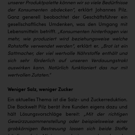
Wirtschaftskammer OÖ Energiehandel
unserer Produktpalette können wir so viele Bedürfnisse
der Konsumenten abdecken“
, erklärt Johannes Pilz.
Dopgas
Ganz generell beobachtet der Geschäftsführer ein
kunden basics
gesellschaftliches Umdenken, was den Umgang mit
Lebensmitteln betrifft.
„Konsumenten hinterfragen viel
kontakt
mehr, wie produziert wird beziehungsweise welche
Rohstoffe verwendet werden“
, erklärt er.
„Brot ist ein
Sattmacher, der viel wertvolle Nährstoffe enthält und
sich sehr förderlich auf unseren Verdauungstrakt
auswirken kann. Natürlich funktioniert das nur mit
wertvollen Zutaten.“
Weniger Salz, weniger Zucker
Ein aktuelles Thema ist die Salz- und Zuckerreduktion.
Die Backwelt Pilz berät ihre Kunden eigens dazu und
hält Lösungsvorschläge bereit:
„Mit der richtigen
Gewürzzusammenstellung oder beispielsweise einer
grobkörnigen Bestreuung lassen sich beide Stoffe