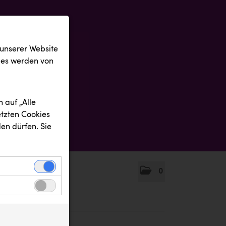
 unserer Website
ies werden von
 auf „Alle
etzten Cookies
en dürfen. Sie
0
einwandfreie
nbezogenen
n uns zu