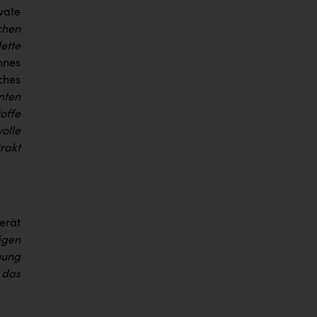
vate
chen
ette
annes
ches
nten
offe
olle
rakt
erät
tigen
uung
 das