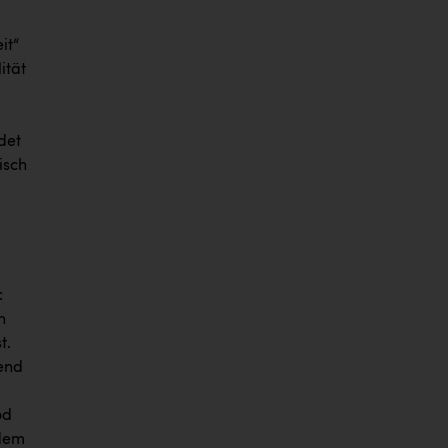
it“
ität
ldet
isch
:
n
t.
hend
od
 dem