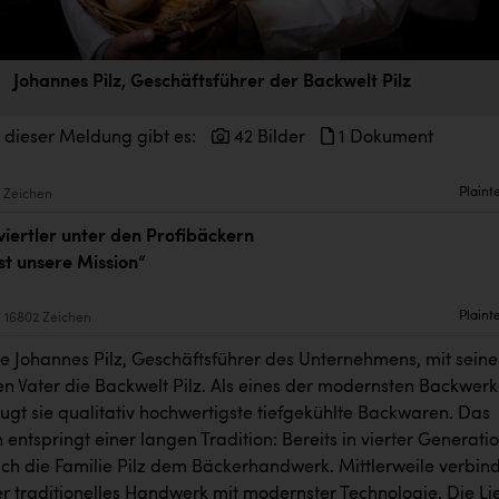
Johannes Pilz, Geschäftsführer der Backwelt Pilz
 dieser Meldung gibt es:
42 Bilder
1 Dokument
Plaint
 Zeichen
iertler unter den Profibäckern
st unsere Mission“
Plaint
16802 Zeichen
e Johannes Pilz, Geschäftsführer des Unternehmens, mit sein
n Vater die Backwelt Pilz. Als eines der modernsten Backwer
ugt sie qualitativ hochwertigste tiefgekühlte Backwaren. Das
ntspringt einer langen Tradition: Bereits in vierter Generati
sich die Familie Pilz dem Bäckerhandwerk. Mittlerweile verbin
er traditionelles Handwerk mit modernster Technologie. Die Li