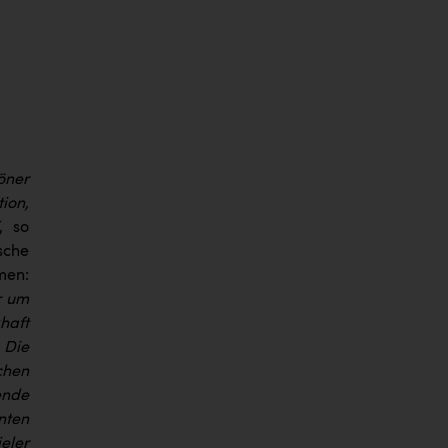
öner
ion,
, so
sche
men:
r um
haft
 Die
chen
ende
nten
eler