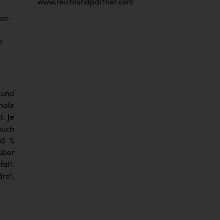
www.reichlundpartner.com
von
n
 und
nale
. Je
auch
80 %
über
alt.
rot,