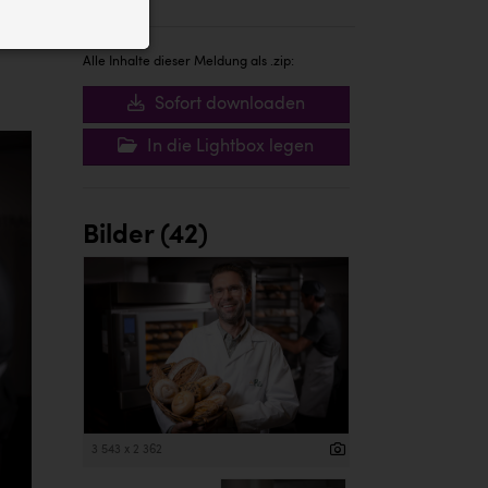
ID auf Ihrem
 der Website
Alle Inhalte dieser Meldung als .zip:
Sofort downloaden
In die Lightbox legen
Bilder (42)
3 543 x 2 362