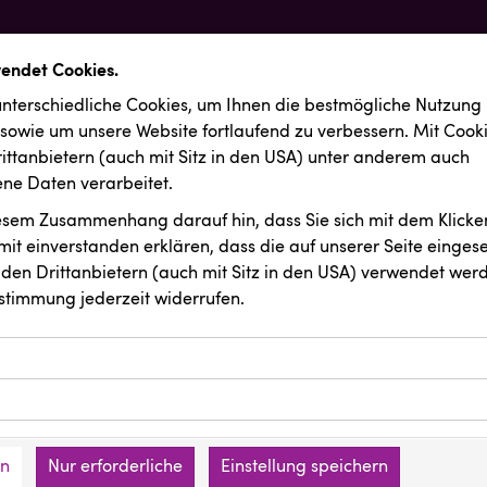
wendet Cookies.
nterschiedliche Cookies, um Ihnen die best­mögliche Nutzung
 sowie um unsere Website fortlaufend zu verbessern. Mit Cook
ittanbietern (auch mit Sitz in den USA) unter anderem auch
e Daten verarbeitet.
iesem Zusammenhang darauf hin, dass Sie sich mit dem Klicken
it ein­ver­standen erklären, dass die auf unserer Seite einges
den Drittanbietern (auch mit Sitz in den USA) verwendet werd
stimmung jederzeit widerrufen.
ookies ermöglichen grundlegende Funktionen und sind für die 
Website erforderlich. Diese Cookies speichern keine persone
ussendungen
Backwelt Pilz
ies erfassen Informationen anonym. Diese Informationen helfe
den an keine Dritten übermittelt.
e unsere Besucher unsere Website nutzen.
en
Nur erforderliche
Einstellung speichern
mer der Website (Erstanbieter)