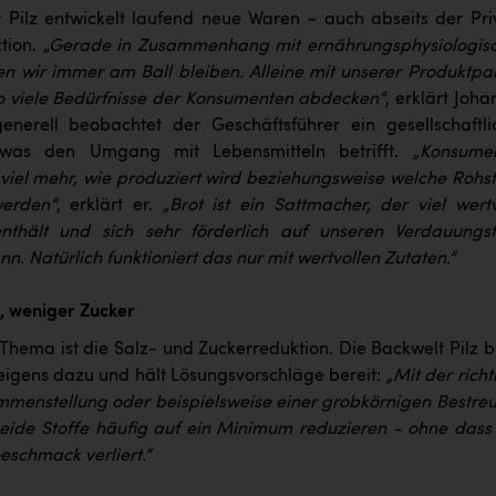
 Pilz entwickelt laufend neue Waren – auch abseits der Pri
tion.
„Gerade in Zusammenhang mit ernährungsphysiologis
n wir immer am Ball bleiben. Alleine mit unserer Produktpal
o viele Bedürfnisse der Konsumenten abdecken“
, erklärt Joh
enerell beobachtet der Geschäftsführer ein gesellschaftli
was den Umgang mit Lebensmitteln betrifft.
„Konsume
 viel mehr, wie produziert wird beziehungsweise welche Rohst
erden“
, erklärt er.
„Brot ist ein Sattmacher, der viel wertv
enthält und sich sehr förderlich auf unseren Verdauungst
n. Natürlich funktioniert das nur mit wertvollen Zutaten.“
, weniger Zucker
 Thema ist die Salz- und Zuckerreduktion. Die Backwelt Pilz b
eigens dazu und hält Lösungsvorschläge bereit:
„Mit der rich
enstellung oder beispielsweise einer grobkörnigen Bestre
beide Stoffe häufig auf ein Minimum reduzieren - ohne dass
eschmack verliert.“