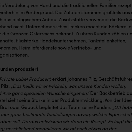
die Veredelung von Hand und die traditionellen Familienrezept
weiterhin im Vordergrund. Die Zutaten stammen großteils aus 
h aus biologischem Anbau. Zusatzstoffe verwendet die Backw
gehend nicht. Unternehmerisches Denken macht die Bäckerei a
 die Grenzen Österreichs bekannt. Zu ihren Kunden zählen un
afte, filialstarke Handelsunternehmen, Tankstellenketten,
nomien, Heimlieferdienste sowie Vertriebs- und
rganisationen.
 Kunden produziert
 Private Label Producer“,
erklärt Johannes Pilz, Geschäftsführe
 Pilz.
„Das heißt, wir entwickeln, was unsere Kunden wollen,
f ihre ganz speziellen Wünsche eingehen.“
Der Backbetrieb au
el sieht seine Stärke in der Produktentwicklung: Von der Idee
 Brot oder Gebäck begleitet das Team seine Kunden.
„Oft hab
tner ganz bestimmte Vorstellungen davon, welche Eigenschaf
aben soll. Daraus entwickeln wir dann ein Rezept. Es folgt die
ng; anschließend modellieren wir oft noch etwas an der