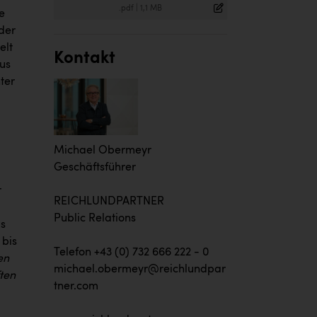
.pdf
|
1,1 MB
e
der
elt
Kontakt
us
ter
Michael Obermeyr
Geschäftsführer
r
REICHLUNDPARTNER
Public Relations
s
 bis
Telefon +43 (0) 732 666 222 - 0
en
michael.obermeyr@reichlundpar
ten
tner.com