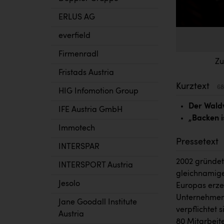
ERLUS AG
everfield
Firmenradl
Zu
Fristads Austria
Kurztext
68
HIG Infomotion Group
Der Waldv
IFE Austria GmbH
„Backen i
Immotech
Pressetext
INTERSPAR
2002 gründet
INTERSPORT Austria
gleichnamige
Jesolo
Europas erze
Unternehmen e
Jane Goodall Institute
verpflichtet 
Austria
80 Mitarbeit