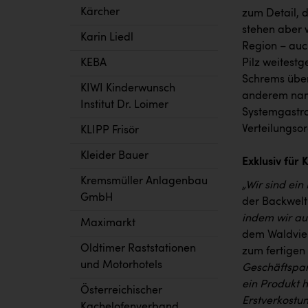
Kärcher
zum Detail, 
stehen aber 
Karin Liedl
Region – auc
Pilz weitest
KEBA
Schrems über
KIWI Kinderwunsch
anderem namh
Institut Dr. Loimer
Systemgastro
Verteilungso
KLIPP Frisör
Kleider Bauer
Exklusiv für
Kremsmüller Anlagenbau
„Wir sind ein
GmbH
der Backwelt
indem wir au
Maximarkt
dem Waldviert
Oldtimer Raststationen
zum fertigen
und Motorhotels
Geschäftspar
ein Produkt h
Österreichischer
Erstverkostu
Kachelofenverband