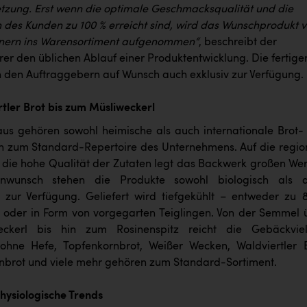
ung. Erst wenn die optimale Geschmacksqualität und die
n des Kunden zu 100 % erreicht sind, wird das Wunschprodukt 
tnern ins Warensortiment aufgenommen“
, beschreibt der
rer den üblichen Ablauf einer Produktentwicklung. Die fertige
en den Auftraggebern auf Wunsch auch exklusiv zur Verfügung.
tler Brot bis zum Müsliweckerl
us gehören sowohl heimische als auch internationale Brot-
 zum Standard-Repertoire des Unternehmens. Auf die regio
 die hohe Qualität der Zutaten legt das Backwerk großen Wert
nwunsch stehen die Produkte sowohl biologisch als 
l zur Verfügung. Geliefert wird tiefgekühlt – entweder zu 
oder in Form von vorgegarten Teiglingen. Von der Semmel 
ckerl bis hin zum Rosinenspitz reicht die Gebäckvielf
ohne Hefe, Topfenkornbrot, Weißer Wecken, Waldviertler B
rnbrot und viele mehr gehören zum Standard-Sortiment.
ysiologische Trends