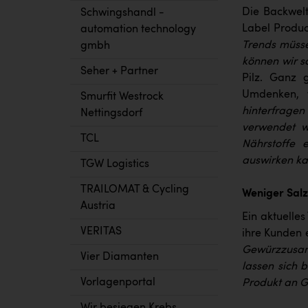
Die Backwelt
Schwingshandl -
Label Produc
automation technology
Trends müsse
gmbh
können wir s
Seher + Partner
Pilz. Ganz g
Umdenken, 
Smurfit Westrock
hinterfragen
Nettingsdorf
verwendet w
TCL
Nährstoffe 
auswirken kan
TGW Logistics
TRAILOMAT & Cycling
Weniger Salz
Austria
Ein aktuelles
VERITAS
ihre Kunden 
Gewürzzusamm
Vier Diamanten
lassen sich 
Vorlagenportal
Produkt an G