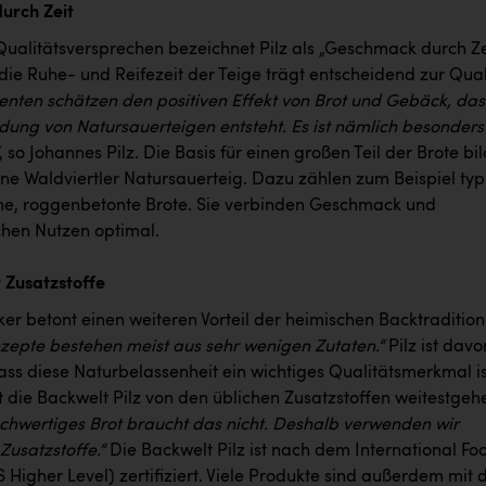
urch Zeit
 Qualitätsversprechen bezeichnet Pilz als „Geschmack durch Ze
die Ruhe- und Reifezeit der Teige trägt entscheidend zur Qual
nten schätzen den positiven Effekt von Brot und Gebäck, das
dung von Natursauerteigen entsteht. Es ist nämlich besonders
, so Johannes Pilz. Die Basis für einen großen Teil der Brote bi
ne Waldviertler Natursauerteig. Dazu zählen zum Beispiel typ
che, roggenbetonte Brote. Sie verbinden Geschmack und
chen Nutzen optimal.
t Zusatzstoffe
er betont einen weiteren Vorteil der heimischen Backtradition
zepte bestehen meist aus sehr wenigen Zutaten.“
Pilz ist davo
ass diese Naturbelassenheit ein wichtiges Qualitätsmerkmal is
t die Backwelt Pilz von den üblichen Zusatzstoffen weitestge
chwertiges Brot braucht das nicht. Deshalb verwenden wir
 Zusatzstoffe.“
Die Backwelt Pilz ist nach dem International Fo
 Higher Level) zertifiziert. Viele Produkte sind außerdem mit