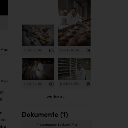
ext
3 543 x 2 362
5 504 x 8 256
ext
3 543 x 2 362
8 256 x 5 504
em
weitere ...
ke
on
Dokumente (1)
den
Pressemappe Backwelt Pilz
ebe