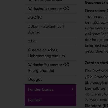
Wir besiegen Krebs
Geschmack d
Wirtschaftskammer OÖ
Eines seiner
– denn auch 
ZGONC
bei.
„Konsume
ZULuft - Zukunft Luft
unter Verwen
Austria
bekömmlich“
der hauseige
z.l.ö.
österreichis
Österreichisches
gesundheitli
Hebammengremium
Zutaten stat
Wirtschaftskammer OÖ
Energiehandel
Der Profibäck
„Die Grundre
Dopgas
überzeugt, d
Deshalb sieh
kunden basics
ab. Denn
„ho
Zutaten statt
kontakt
Standard (IFS