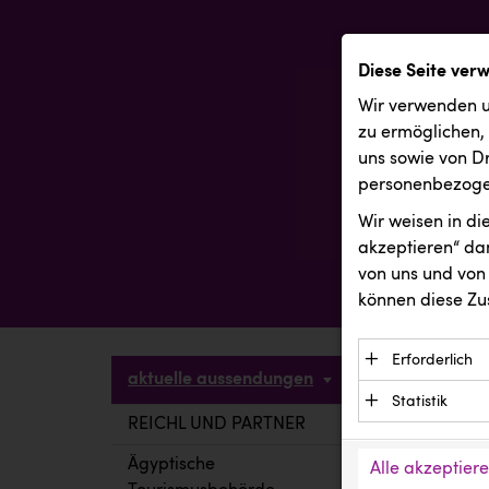
Diese Seite ver
Wir verwenden u
zu ermöglichen,
uns sowie von Dr
personenbezogen
Wir weisen in d
akzeptieren“ dam
von uns und von 
können diese Zu
Erforderlich
aktuelle aussendungen
Essenzielle C
Statistik
Funktion der 
REICHL UND PARTNER
aktuelle a
Statistik Cook
Daten und wer
verstehen, wi
Ägyptische
Alle akzeptier
Anbieter: Eigentü