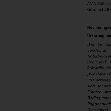
AMA-Gütesie
Gesellschaft
Nachhaltigkei
Ursprung und
„Wir befind
Landschaft 
Naturbelass
Johannes Pilz
Rohstoffe, d
„Wir stehen 
und erzeugen
sind, sonder
Zutaten sta
Bedingunge
Roggenquali
Geschmack, 