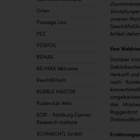
Zusammensetz
Orlen
Vorstellunge
unseren Par
Passage Linz
Geschäftsfüh
Artikel steh
PEZ
PÜSPÖK
Vom Waldvier
REMAX
Darüber hina
Gebäcksorten
RE/MAX Welcome
Herkunft und
Resch&Frisch
nach Kunde
konventionel
RUBBLE MASTER
vorgebacken 
Ruderclub Wels
das Müsliwe
Roggenbrot 
SCRI - Salzburg Cancer
Dinkelvollko
Research Institute
SCHMACHTL GmbH
Ernährungsph