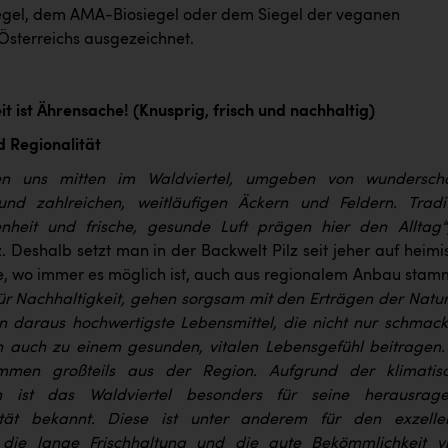
gel, dem AMA-Biosiegel oder dem Siegel der veganen
 Österreichs ausgezeichnet.
t ist Ährensache! (Knusprig, frisch und nachhaltig)
 Regionalität
en uns mitten im Waldviertel, umgeben von wundersch
und zahlreichen, weitläufigen Äckern und Feldern. Tradit
enheit und frische, gesunde Luft prägen hier den Alltag“
. Deshalb setzt man in der Backwelt Pilz seit jeher auf heimi
ie, wo immer es möglich ist, auch aus regionalem Anbau stam
für Nachhaltigkeit, gehen sorgsam mit den Erträgen der Natu
 daraus hochwertigste Lebensmittel, die nicht nur schmack
n auch zu einem gesunden, vitalen Lebensgefühl beitragen.
mmen großteils aus der Region. Aufgrund der klimatis
n ist das Waldviertel besonders für seine herausrag
tät bekannt. Diese ist unter anderem für den exzelle
die lange Frischhaltung und die gute Bekömmlichkeit vi