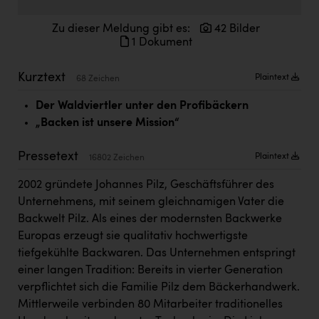
Doppler Gruppe
Zu dieser Meldung gibt es:
42 Bilder
ERLUS AG
1 Dokument
everfield
Kurztext
Plaintext
68 Zeichen
Firmenradl
Der Waldviertler unter den Profibäckern
Fristads Austria
„Backen ist unsere Mission“
HIG Infomotion Group
Pressetext
Plaintext
16802 Zeichen
IFE Austria GmbH
2002 gründete Johannes Pilz, Geschäftsführer des
Immotech
Unternehmens, mit seinem gleichnamigen Vater die
Backwelt Pilz. Als eines der modernsten Backwerke
INTERSPAR
Europas erzeugt sie qualitativ hochwertigste
INTERSPORT Austria
tiefgekühlte Backwaren. Das Unternehmen entspringt
einer langen Tradition: Bereits in vierter Generation
Jesolo
verpflichtet sich die Familie Pilz dem Bäckerhandwerk.
Jane Goodall Institute Austria
Mittlerweile verbinden 80 Mitarbeiter traditionelles