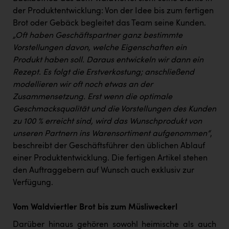
PEZ
der Produktentwicklung: Von der Idee bis zum fertigen
PÜSPÖK
Brot oder Gebäck begleitet das Team seine Kunden.
„Oft haben Geschäftspartner ganz bestimmte
REMAX
Vorstellungen davon, welche Eigenschaften ein
Produkt haben soll. Daraus entwickeln wir dann ein
RE/MAX Welcome
Rezept. Es folgt die Erstverkostung; anschließend
Resch&Frisch
modellieren wir oft noch etwas an der
Zusammensetzung. Erst wenn die optimale
RUBBLE MASTER
Geschmacksqualität und die Vorstellungen des Kunden
Ruderclub Wels
zu 100 % erreicht sind, wird das Wunschprodukt von
unseren Partnern ins Warensortiment aufgenommen“
,
SCRI - Salzburg Cancer Research Institute
beschreibt der Geschäftsführer den üblichen Ablauf
SCHMACHTL GmbH
einer Produktentwicklung. Die fertigen Artikel stehen
den Auftraggebern auf Wunsch auch exklusiv zur
Schwingshandl - automation technology gmbh
Verfügung.
Seher + Partner
Vom Waldviertler Brot bis zum Müsliweckerl
Smurfit Westrock Nettingsdorf
Darüber hinaus gehören sowohl heimische als auch