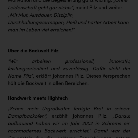
Motivation und die Begeisterung ganz wichtig:
„Ohne
Leidenschaft geht gar nichts“
, meint Pilz und weiter:
„Mit Mut, Ausdauer, Disziplin,
Durchhaltungsvermögen, Fleiß und harter Arbeit kann
man im Leben viel erreichen!“
Über die Backwelt Pilz
"Wir arbeiten
p
rofessionell,
i
nnovativ,
l
eistungsorientiert und
z
uverlässig. Dafür steht der
Name Pilz"
, erklärt Johannes Pilz. Dieses Versprechen
hält die Backwelt in allen Bereichen.
Handwerk meets Hightech
„Schon mein Urgroßvater fertigte Brot in seinem
Dampfbackofen“,
erzählt Johannes Pilz.
„Darauf
aufbauend haben wir im Jahr 2002 in Schrems ein
hochmodernes Backwerk errichtet.“ Damit war der