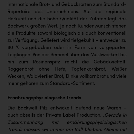
TCL
internationale Brot- und Gebäcksorten zum Standard-
Repertoire des Unternehmens. Auf die regionale
TGW Logistics
Herkunft und die hohe Qualität der Zutaten legt das
TRAILOMAT & Cycling Austria
Backwerk großen Wert. Je nach Kundenwunsch stehen
die Produkte sowohl biologisch als auch konventionell
VERITAS
zur Verfügung. Geliefert wird tiefgekühlt – entweder zu
Vier Diamanten
80 % vorgebacken oder in Form von vorgegarten
Teiglingen. Von der Semmel über das Müsliweckerl bis
Vorlagenportal
hin zum Rosinenspitz reicht die Gebäckvielfalt.
Wir besiegen Krebs
Roggenbrot ohne Hefe, Topfenkornbrot, Weißer
Wecken, Waldviertler Brot, Dinkelvollkornbrot und viele
Wirtschaftskammer OÖ
mehr gehören zum Standard-Sortiment.
ZGONC
Ernährungsphysiologische Trends
ZULuft - Zukunft Luft Austria
Die Backwelt Pilz entwickelt laufend neue Waren –
z.l.ö.
auch abseits der Private Label Production.
„Gerade in
Zusammenhang mit ernährungsphysiologischen
Österreichisches Hebammengremium
Trends müssen wir immer am Ball bleiben. Alleine mit