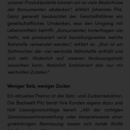
Wirtschaftskammer OÖ Energiehandel
unserer Produktpalette können wir so viele Bedürfnisse
der Konsumenten abdecken“
, erklärt Johannes Pilz.
Dopgas
Ganz generell beobachtet der Geschäftsführer ein
kunden basics
gesellschaftliches Umdenken, was den Umgang mit
Lebensmitteln betrifft.
„Konsumenten hinterfragen viel
kontakt
mehr, wie produziert wird beziehungsweise welche
Rohstoffe verwendet werden“
, erklärt er.
„Brot ist ein
Sattmacher, der viel wertvolle Nährstoffe enthält und
sich sehr förderlich auf unseren Verdauungstrakt
auswirken kann. Natürlich funktioniert das nur mit
wertvollen Zutaten.“
Weniger Salz, weniger Zucker
Ein aktuelles Thema ist die Salz- und Zuckerreduktion.
Die Backwelt Pilz berät ihre Kunden eigens dazu und
hält Lösungsvorschläge bereit:
„Mit der richtigen
Gewürzzusammenstellung oder beispielsweise einer
grobkörnigen Bestreuung lassen sich beide Stoffe