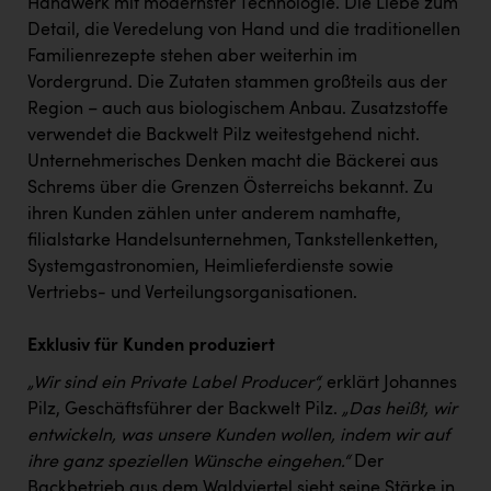
Handwerk mit modernster Technologie. Die Liebe zum
Kärcher
Detail, die Veredelung von Hand und die traditionellen
Karin Liedl
Familienrezepte stehen aber weiterhin im
Vordergrund. Die Zutaten stammen großteils aus der
KEBA
Region – auch aus biologischem Anbau. Zusatzstoffe
KIWI Kinderwunsch Institut Dr. Loimer
verwendet die Backwelt Pilz weitestgehend nicht.
Unternehmerisches Denken macht die Bäckerei aus
KLIPP Frisör
Schrems über die Grenzen Österreichs bekannt. Zu
ihren Kunden zählen unter anderem namhafte,
Kleider Bauer
filialstarke Handelsunternehmen, Tankstellenketten,
Kremsmüller Anlagenbau GmbH
Systemgastronomien, Heimlieferdienste sowie
Vertriebs- und Verteilungsorganisationen.
Maximarkt
Oldtimer Raststationen und Motorhotels
Exklusiv für Kunden produziert
Österreichischer Kachelofenverband
„Wir sind ein Private Label Producer“,
erklärt Johannes
Pilz, Geschäftsführer der Backwelt Pilz.
„Das heißt, wir
Orlen
entwickeln, was unsere Kunden wollen, indem wir auf
Passage Linz
ihre ganz speziellen Wünsche eingehen.“
Der
Backbetrieb aus dem Waldviertel sieht seine Stärke in