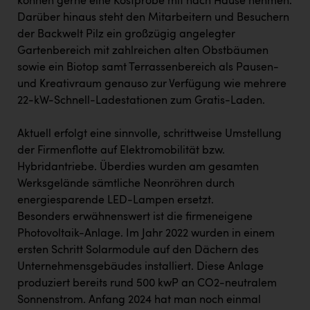
können gerne eine Kostprobe mit nach Hause nehmen.
Darüber hinaus steht den Mitarbeitern und Besuchern
der Backwelt Pilz ein großzügig angelegter
Gartenbereich mit zahlreichen alten Obstbäumen
sowie ein Biotop samt Terrassenbereich als Pausen-
und Kreativraum genauso zur Verfügung wie mehrere
22-kW-Schnell-Ladestationen zum Gratis-Laden.
Aktuell erfolgt eine sinnvolle, schrittweise Umstellung
der Firmenflotte auf Elektromobilität bzw.
Hybridantriebe. Überdies wurden am gesamten
Werksgelände sämtliche Neonröhren durch
energiesparende LED-Lampen ersetzt.
Besonders erwähnenswert ist die firmeneigene
Photovoltaik-Anlage. Im Jahr 2022 wurden in einem
ersten Schritt Solarmodule auf den Dächern des
Unternehmensgebäudes installiert. Diese Anlage
produziert bereits rund 500 kwP an CO2-neutralem
Sonnenstrom. Anfang 2024 hat man noch einmal