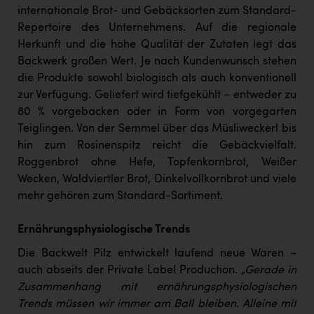
TCL
internationale Brot- und Gebäcksorten zum Standard-
Repertoire des Unternehmens. Auf die regionale
TGW Logistics
Herkunft und die hohe Qualität der Zutaten legt das
TRAILOMAT & Cycling Austria
Backwerk großen Wert. Je nach Kundenwunsch stehen
die Produkte sowohl biologisch als auch konventionell
VERITAS
zur Verfügung. Geliefert wird tiefgekühlt – entweder zu
Vier Diamanten
80 % vorgebacken oder in Form von vorgegarten
Teiglingen. Von der Semmel über das Müsliweckerl bis
Vorlagenportal
hin zum Rosinenspitz reicht die Gebäckvielfalt.
Wir besiegen Krebs
Roggenbrot ohne Hefe, Topfenkornbrot, Weißer
Wecken, Waldviertler Brot, Dinkelvollkornbrot und viele
Wirtschaftskammer OÖ
mehr gehören zum Standard-Sortiment.
ZGONC
Ernährungsphysiologische Trends
ZULuft - Zukunft Luft Austria
Die Backwelt Pilz entwickelt laufend neue Waren –
z.l.ö.
auch abseits der Private Label Production.
„Gerade in
Zusammenhang mit ernährungsphysiologischen
Österreichisches Hebammengremium
Trends müssen wir immer am Ball bleiben. Alleine mit