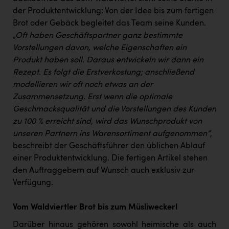
PEZ
der Produktentwicklung: Von der Idee bis zum fertigen
PÜSPÖK
Brot oder Gebäck begleitet das Team seine Kunden.
„Oft haben Geschäftspartner ganz bestimmte
REMAX
Vorstellungen davon, welche Eigenschaften ein
Produkt haben soll. Daraus entwickeln wir dann ein
RE/MAX Welcome
Rezept. Es folgt die Erstverkostung; anschließend
Resch&Frisch
modellieren wir oft noch etwas an der
Zusammensetzung. Erst wenn die optimale
RUBBLE MASTER
Geschmacksqualität und die Vorstellungen des Kunden
Ruderclub Wels
zu 100 % erreicht sind, wird das Wunschprodukt von
unseren Partnern ins Warensortiment aufgenommen“
,
SCRI - Salzburg Cancer Research Institute
beschreibt der Geschäftsführer den üblichen Ablauf
SCHMACHTL GmbH
einer Produktentwicklung. Die fertigen Artikel stehen
den Auftraggebern auf Wunsch auch exklusiv zur
Schwingshandl - automation technology gmbh
Verfügung.
Seher + Partner
Vom Waldviertler Brot bis zum Müsliweckerl
Smurfit Westrock Nettingsdorf
Darüber hinaus gehören sowohl heimische als auch