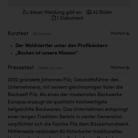
Doppler Gruppe
Zu dieser Meldung gibt es:
42 Bilder
ERLUS AG
1 Dokument
everfield
Kurztext
Plaintext
68 Zeichen
Firmenradl
Der Waldviertler unter den Profibäckern
Fristads Austria
„Backen ist unsere Mission“
HIG Infomotion Group
Pressetext
Plaintext
16802 Zeichen
IFE Austria GmbH
2002 gründete Johannes Pilz, Geschäftsführer des
Immotech
Unternehmens, mit seinem gleichnamigen Vater die
Backwelt Pilz. Als eines der modernsten Backwerke
INTERSPAR
Europas erzeugt sie qualitativ hochwertigste
INTERSPORT Austria
tiefgekühlte Backwaren. Das Unternehmen entspringt
einer langen Tradition: Bereits in vierter Generation
Jesolo
verpflichtet sich die Familie Pilz dem Bäckerhandwerk.
Jane Goodall Institute Austria
Mittlerweile verbinden 80 Mitarbeiter traditionelles