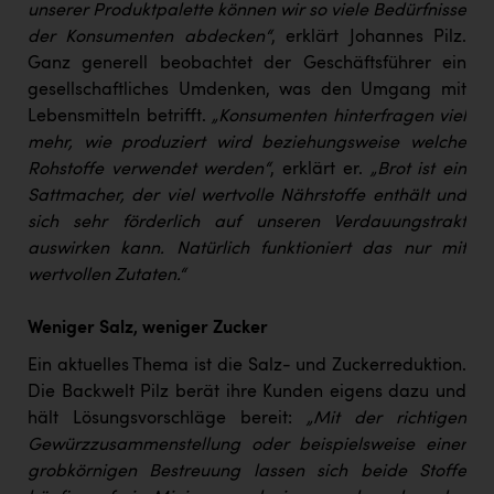
Wirtschaftskammer OÖ Energiehandel
unserer Produktpalette können wir so viele Bedürfnisse
der Konsumenten abdecken“
, erklärt Johannes Pilz.
Dopgas
Ganz generell beobachtet der Geschäftsführer ein
kunden basics
gesellschaftliches Umdenken, was den Umgang mit
Lebensmitteln betrifft.
„Konsumenten hinterfragen viel
kontakt
mehr, wie produziert wird beziehungsweise welche
Rohstoffe verwendet werden“
, erklärt er.
„Brot ist ein
Sattmacher, der viel wertvolle Nährstoffe enthält und
sich sehr förderlich auf unseren Verdauungstrakt
auswirken kann. Natürlich funktioniert das nur mit
wertvollen Zutaten.“
Weniger Salz, weniger Zucker
Ein aktuelles Thema ist die Salz- und Zuckerreduktion.
Die Backwelt Pilz berät ihre Kunden eigens dazu und
hält Lösungsvorschläge bereit:
„Mit der richtigen
Gewürzzusammenstellung oder beispielsweise einer
grobkörnigen Bestreuung lassen sich beide Stoffe