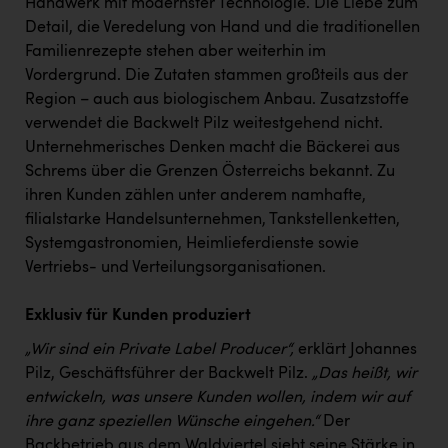
Handwerk mit modernster Technologie. Die Liebe zum
Kärcher
Detail, die Veredelung von Hand und die traditionellen
Karin Liedl
Familienrezepte stehen aber weiterhin im
Vordergrund. Die Zutaten stammen großteils aus der
KEBA
Region – auch aus biologischem Anbau. Zusatzstoffe
KIWI Kinderwunsch Institut Dr. Loimer
verwendet die Backwelt Pilz weitestgehend nicht.
Unternehmerisches Denken macht die Bäckerei aus
KLIPP Frisör
Schrems über die Grenzen Österreichs bekannt. Zu
ihren Kunden zählen unter anderem namhafte,
Kleider Bauer
filialstarke Handelsunternehmen, Tankstellenketten,
Kremsmüller Anlagenbau GmbH
Systemgastronomien, Heimlieferdienste sowie
Vertriebs- und Verteilungsorganisationen.
Maximarkt
Oldtimer Raststationen und Motorhotels
Exklusiv für Kunden produziert
Österreichischer Kachelofenverband
„Wir sind ein Private Label Producer“,
erklärt Johannes
Pilz, Geschäftsführer der Backwelt Pilz.
„Das heißt, wir
Orlen
entwickeln, was unsere Kunden wollen, indem wir auf
Passage Linz
ihre ganz speziellen Wünsche eingehen.“
Der
Backbetrieb aus dem Waldviertel sieht seine Stärke in