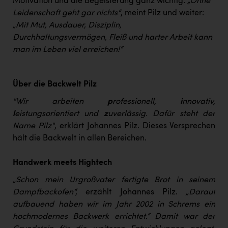
Motivation und die Begeisterung ganz wichtig:
„Ohne
Leidenschaft geht gar nichts“
, meint Pilz und weiter:
„Mit Mut, Ausdauer, Disziplin,
Durchhaltungsvermögen, Fleiß und harter Arbeit kann
man im Leben viel erreichen!“
Über die Backwelt Pilz
"Wir arbeiten
p
rofessionell,
i
nnovativ,
l
eistungsorientiert und
z
uverlässig. Dafür steht der
Name Pilz"
, erklärt Johannes Pilz. Dieses Versprechen
hält die Backwelt in allen Bereichen.
Handwerk meets Hightech
„Schon mein Urgroßvater fertigte Brot in seinem
Dampfbackofen“,
erzählt Johannes Pilz.
„Darauf
aufbauend haben wir im Jahr 2002 in Schrems ein
hochmodernes Backwerk errichtet.“ Damit war der