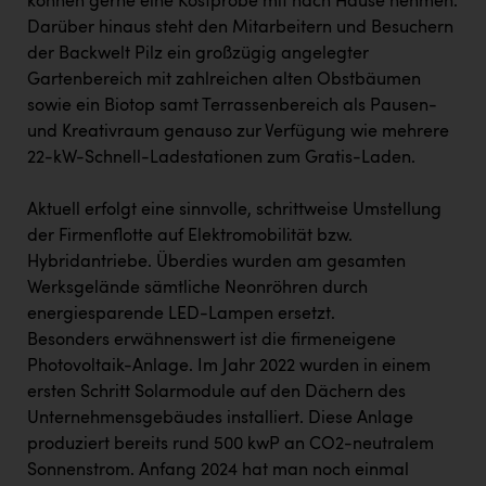
können gerne eine Kostprobe mit nach Hause nehmen.
Darüber hinaus steht den Mitarbeitern und Besuchern
der Backwelt Pilz ein großzügig angelegter
Gartenbereich mit zahlreichen alten Obstbäumen
sowie ein Biotop samt Terrassenbereich als Pausen-
und Kreativraum genauso zur Verfügung wie mehrere
22-kW-Schnell-Ladestationen zum Gratis-Laden.
Aktuell erfolgt eine sinnvolle, schrittweise Umstellung
der Firmenflotte auf Elektromobilität bzw.
Hybridantriebe. Überdies wurden am gesamten
Werksgelände sämtliche Neonröhren durch
energiesparende LED-Lampen ersetzt.
Besonders erwähnenswert ist die firmeneigene
Photovoltaik-Anlage. Im Jahr 2022 wurden in einem
ersten Schritt Solarmodule auf den Dächern des
Unternehmensgebäudes installiert. Diese Anlage
produziert bereits rund 500 kwP an CO2-neutralem
Sonnenstrom. Anfang 2024 hat man noch einmal