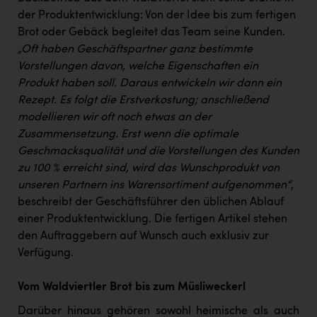
PEZ
der Produktentwicklung: Von der Idee bis zum fertigen
PÜSPÖK
Brot oder Gebäck begleitet das Team seine Kunden.
„Oft haben Geschäftspartner ganz bestimmte
REMAX
Vorstellungen davon, welche Eigenschaften ein
Produkt haben soll. Daraus entwickeln wir dann ein
RE/MAX Welcome
Rezept. Es folgt die Erstverkostung; anschließend
Resch&Frisch
modellieren wir oft noch etwas an der
Zusammensetzung. Erst wenn die optimale
RUBBLE MASTER
Geschmacksqualität und die Vorstellungen des Kunden
Ruderclub Wels
zu 100 % erreicht sind, wird das Wunschprodukt von
unseren Partnern ins Warensortiment aufgenommen“
,
SCRI - Salzburg Cancer Research Institute
beschreibt der Geschäftsführer den üblichen Ablauf
SCHMACHTL GmbH
einer Produktentwicklung. Die fertigen Artikel stehen
den Auftraggebern auf Wunsch auch exklusiv zur
Schwingshandl - automation technology gmbh
Verfügung.
Seher + Partner
Vom Waldviertler Brot bis zum Müsliweckerl
Smurfit Westrock Nettingsdorf
Darüber hinaus gehören sowohl heimische als auch