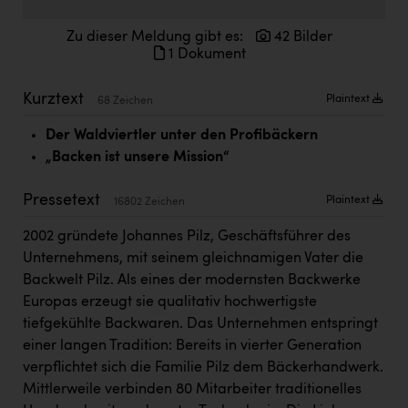
Doppler Gruppe
Zu dieser Meldung gibt es:
42 Bilder
ERLUS AG
1 Dokument
everfield
Kurztext
Plaintext
68 Zeichen
Firmenradl
Der Waldviertler unter den Profibäckern
Fristads Austria
„Backen ist unsere Mission“
HIG Infomotion Group
Pressetext
Plaintext
16802 Zeichen
IFE Austria GmbH
2002 gründete Johannes Pilz, Geschäftsführer des
Immotech
Unternehmens, mit seinem gleichnamigen Vater die
Backwelt Pilz. Als eines der modernsten Backwerke
INTERSPAR
Europas erzeugt sie qualitativ hochwertigste
INTERSPORT Austria
tiefgekühlte Backwaren. Das Unternehmen entspringt
einer langen Tradition: Bereits in vierter Generation
Jesolo
verpflichtet sich die Familie Pilz dem Bäckerhandwerk.
Jane Goodall Institute Austria
Mittlerweile verbinden 80 Mitarbeiter traditionelles