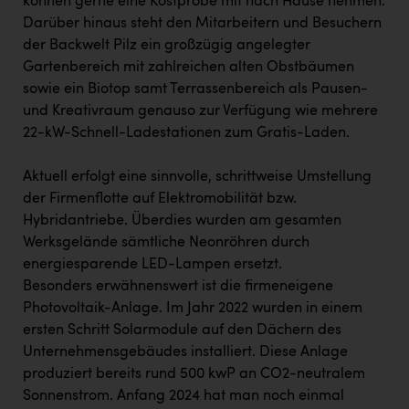
können gerne eine Kostprobe mit nach Hause nehmen.
Darüber hinaus steht den Mitarbeitern und Besuchern
der Backwelt Pilz ein großzügig angelegter
Gartenbereich mit zahlreichen alten Obstbäumen
sowie ein Biotop samt Terrassenbereich als Pausen-
und Kreativraum genauso zur Verfügung wie mehrere
22-kW-Schnell-Ladestationen zum Gratis-Laden.
Aktuell erfolgt eine sinnvolle, schrittweise Umstellung
der Firmenflotte auf Elektromobilität bzw.
Hybridantriebe. Überdies wurden am gesamten
Werksgelände sämtliche Neonröhren durch
energiesparende LED-Lampen ersetzt.
Besonders erwähnenswert ist die firmeneigene
Photovoltaik-Anlage. Im Jahr 2022 wurden in einem
ersten Schritt Solarmodule auf den Dächern des
Unternehmensgebäudes installiert. Diese Anlage
produziert bereits rund 500 kwP an CO2-neutralem
Sonnenstrom. Anfang 2024 hat man noch einmal