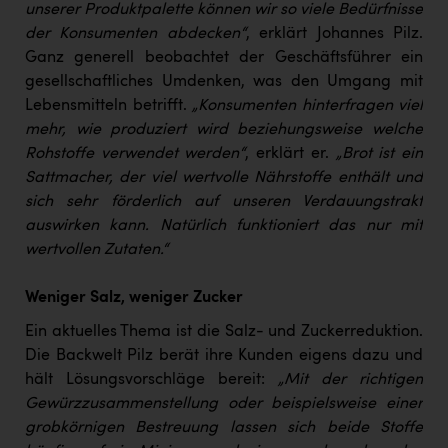
Wirtschaftskammer OÖ Energiehandel
unserer Produktpalette können wir so viele Bedürfnisse
der Konsumenten abdecken“
, erklärt Johannes Pilz.
Dopgas
Ganz generell beobachtet der Geschäftsführer ein
kunden basics
gesellschaftliches Umdenken, was den Umgang mit
Lebensmitteln betrifft.
„Konsumenten hinterfragen viel
kontakt
mehr, wie produziert wird beziehungsweise welche
Rohstoffe verwendet werden“
, erklärt er.
„Brot ist ein
Sattmacher, der viel wertvolle Nährstoffe enthält und
sich sehr förderlich auf unseren Verdauungstrakt
auswirken kann. Natürlich funktioniert das nur mit
wertvollen Zutaten.“
Weniger Salz, weniger Zucker
Ein aktuelles Thema ist die Salz- und Zuckerreduktion.
Die Backwelt Pilz berät ihre Kunden eigens dazu und
hält Lösungsvorschläge bereit:
„Mit der richtigen
Gewürzzusammenstellung oder beispielsweise einer
grobkörnigen Bestreuung lassen sich beide Stoffe