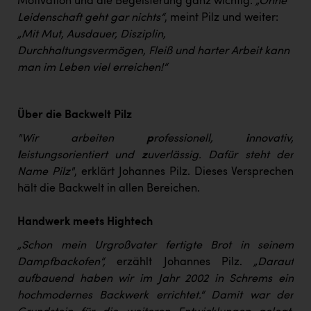
Motivation und die Begeisterung ganz wichtig:
„Ohne
Leidenschaft geht gar nichts“
, meint Pilz und weiter:
„Mit Mut, Ausdauer, Disziplin,
Durchhaltungsvermögen, Fleiß und harter Arbeit kann
man im Leben viel erreichen!“
Über die Backwelt Pilz
"Wir arbeiten
p
rofessionell,
i
nnovativ,
l
eistungsorientiert und
z
uverlässig. Dafür steht der
Name Pilz"
, erklärt Johannes Pilz. Dieses Versprechen
hält die Backwelt in allen Bereichen.
Handwerk meets Hightech
„Schon mein Urgroßvater fertigte Brot in seinem
Dampfbackofen“,
erzählt Johannes Pilz.
„Darauf
aufbauend haben wir im Jahr 2002 in Schrems ein
hochmodernes Backwerk errichtet.“ Damit war der