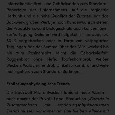
TCL
internationale Brot- und Gebäcksorten zum Standard-
Repertoire des Unternehmens. Auf die regionale
TGW Logistics
Herkunft und die hohe Qualität der Zutaten legt das
TRAILOMAT & Cycling Austria
Backwerk großen Wert. Je nach Kundenwunsch stehen
die Produkte sowohl biologisch als auch konventionell
VERITAS
zur Verfügung. Geliefert wird tiefgekühlt – entweder zu
Vier Diamanten
80 % vorgebacken oder in Form von vorgegarten
Teiglingen. Von der Semmel über das Müsliweckerl bis
Vorlagenportal
hin zum Rosinenspitz reicht die Gebäckvielfalt.
Wir besiegen Krebs
Roggenbrot ohne Hefe, Topfenkornbrot, Weißer
Wecken, Waldviertler Brot, Dinkelvollkornbrot und viele
Wirtschaftskammer OÖ
mehr gehören zum Standard-Sortiment.
ZGONC
Ernährungsphysiologische Trends
ZULuft - Zukunft Luft Austria
Die Backwelt Pilz entwickelt laufend neue Waren –
z.l.ö.
auch abseits der Private Label Production.
„Gerade in
Zusammenhang mit ernährungsphysiologischen
Österreichisches Hebammengremium
Trends müssen wir immer am Ball bleiben. Alleine mit