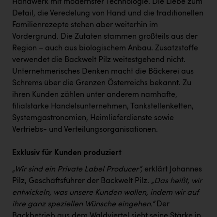
Handwerk mit modernster Technologie. Die Liebe zum
Kärcher
Detail, die Veredelung von Hand und die traditionellen
Karin Liedl
Familienrezepte stehen aber weiterhin im
Vordergrund. Die Zutaten stammen großteils aus der
KEBA
Region – auch aus biologischem Anbau. Zusatzstoffe
KIWI Kinderwunsch Institut Dr. Loimer
verwendet die Backwelt Pilz weitestgehend nicht.
Unternehmerisches Denken macht die Bäckerei aus
KLIPP Frisör
Schrems über die Grenzen Österreichs bekannt. Zu
ihren Kunden zählen unter anderem namhafte,
Kleider Bauer
filialstarke Handelsunternehmen, Tankstellenketten,
Kremsmüller Anlagenbau GmbH
Systemgastronomien, Heimlieferdienste sowie
Vertriebs- und Verteilungsorganisationen.
Maximarkt
Oldtimer Raststationen und Motorhotels
Exklusiv für Kunden produziert
Österreichischer Kachelofenverband
„Wir sind ein Private Label Producer“,
erklärt Johannes
Pilz, Geschäftsführer der Backwelt Pilz.
„Das heißt, wir
Orlen
entwickeln, was unsere Kunden wollen, indem wir auf
Passage Linz
ihre ganz speziellen Wünsche eingehen.“
Der
Backbetrieb aus dem Waldviertel sieht seine Stärke in