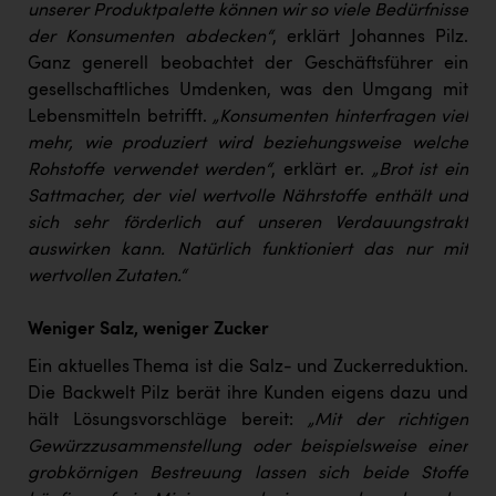
Wirtschaftskammer OÖ Energiehandel
unserer Produktpalette können wir so viele Bedürfnisse
der Konsumenten abdecken“
, erklärt Johannes Pilz.
Dopgas
Ganz generell beobachtet der Geschäftsführer ein
kunden basics
gesellschaftliches Umdenken, was den Umgang mit
Lebensmitteln betrifft.
„Konsumenten hinterfragen viel
kontakt
mehr, wie produziert wird beziehungsweise welche
Rohstoffe verwendet werden“
, erklärt er.
„Brot ist ein
Sattmacher, der viel wertvolle Nährstoffe enthält und
sich sehr förderlich auf unseren Verdauungstrakt
auswirken kann. Natürlich funktioniert das nur mit
wertvollen Zutaten.“
Weniger Salz, weniger Zucker
Ein aktuelles Thema ist die Salz- und Zuckerreduktion.
Die Backwelt Pilz berät ihre Kunden eigens dazu und
hält Lösungsvorschläge bereit:
„Mit der richtigen
Gewürzzusammenstellung oder beispielsweise einer
grobkörnigen Bestreuung lassen sich beide Stoffe