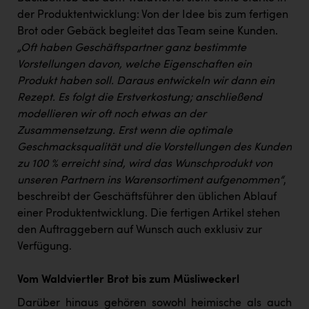
PEZ
der Produktentwicklung: Von der Idee bis zum fertigen
PÜSPÖK
Brot oder Gebäck begleitet das Team seine Kunden.
„Oft haben Geschäftspartner ganz bestimmte
REMAX
Vorstellungen davon, welche Eigenschaften ein
Produkt haben soll. Daraus entwickeln wir dann ein
RE/MAX Welcome
Rezept. Es folgt die Erstverkostung; anschließend
Resch&Frisch
modellieren wir oft noch etwas an der
Zusammensetzung. Erst wenn die optimale
RUBBLE MASTER
Geschmacksqualität und die Vorstellungen des Kunden
Ruderclub Wels
zu 100 % erreicht sind, wird das Wunschprodukt von
unseren Partnern ins Warensortiment aufgenommen“
,
SCRI - Salzburg Cancer Research Institute
beschreibt der Geschäftsführer den üblichen Ablauf
SCHMACHTL GmbH
einer Produktentwicklung. Die fertigen Artikel stehen
den Auftraggebern auf Wunsch auch exklusiv zur
Schwingshandl - automation technology gmbh
Verfügung.
Seher + Partner
Vom Waldviertler Brot bis zum Müsliweckerl
Smurfit Westrock Nettingsdorf
Darüber hinaus gehören sowohl heimische als auch