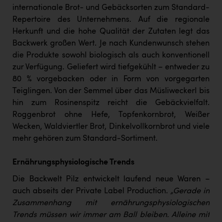
TCL
internationale Brot- und Gebäcksorten zum Standard-
Repertoire des Unternehmens. Auf die regionale
TGW Logistics
Herkunft und die hohe Qualität der Zutaten legt das
TRAILOMAT & Cycling Austria
Backwerk großen Wert. Je nach Kundenwunsch stehen
die Produkte sowohl biologisch als auch konventionell
VERITAS
zur Verfügung. Geliefert wird tiefgekühlt – entweder zu
Vier Diamanten
80 % vorgebacken oder in Form von vorgegarten
Teiglingen. Von der Semmel über das Müsliweckerl bis
Vorlagenportal
hin zum Rosinenspitz reicht die Gebäckvielfalt.
Wir besiegen Krebs
Roggenbrot ohne Hefe, Topfenkornbrot, Weißer
Wecken, Waldviertler Brot, Dinkelvollkornbrot und viele
Wirtschaftskammer OÖ
mehr gehören zum Standard-Sortiment.
ZGONC
Ernährungsphysiologische Trends
ZULuft - Zukunft Luft Austria
Die Backwelt Pilz entwickelt laufend neue Waren –
z.l.ö.
auch abseits der Private Label Production.
„Gerade in
Zusammenhang mit ernährungsphysiologischen
Österreichisches Hebammengremium
Trends müssen wir immer am Ball bleiben. Alleine mit