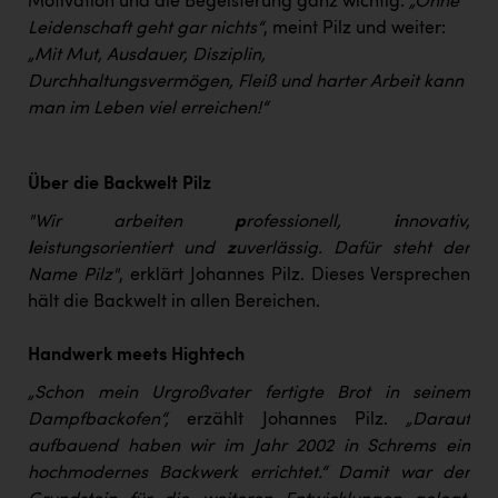
Motivation und die Begeisterung ganz wichtig:
„Ohne
Leidenschaft geht gar nichts“
, meint Pilz und weiter:
„Mit Mut, Ausdauer, Disziplin,
Durchhaltungsvermögen, Fleiß und harter Arbeit kann
man im Leben viel erreichen!“
Über die Backwelt Pilz
"Wir arbeiten
p
rofessionell,
i
nnovativ,
l
eistungsorientiert und
z
uverlässig. Dafür steht der
Name Pilz"
, erklärt Johannes Pilz. Dieses Versprechen
hält die Backwelt in allen Bereichen.
Handwerk meets Hightech
„Schon mein Urgroßvater fertigte Brot in seinem
Dampfbackofen“,
erzählt Johannes Pilz.
„Darauf
aufbauend haben wir im Jahr 2002 in Schrems ein
hochmodernes Backwerk errichtet.“ Damit war der