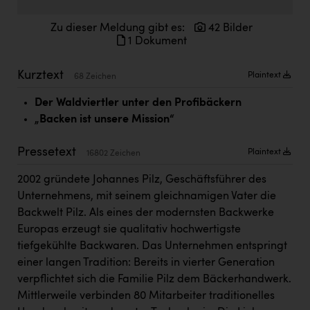
Doppler Gruppe
Zu dieser Meldung gibt es:
42 Bilder
ERLUS AG
1 Dokument
everfield
Kurztext
Plaintext
68 Zeichen
Firmenradl
Der Waldviertler unter den Profibäckern
Fristads Austria
„Backen ist unsere Mission“
HIG Infomotion Group
Pressetext
Plaintext
16802 Zeichen
IFE Austria GmbH
2002 gründete Johannes Pilz, Geschäftsführer des
Immotech
Unternehmens, mit seinem gleichnamigen Vater die
Backwelt Pilz. Als eines der modernsten Backwerke
INTERSPAR
Europas erzeugt sie qualitativ hochwertigste
INTERSPORT Austria
tiefgekühlte Backwaren. Das Unternehmen entspringt
einer langen Tradition: Bereits in vierter Generation
Jesolo
verpflichtet sich die Familie Pilz dem Bäckerhandwerk.
Jane Goodall Institute Austria
Mittlerweile verbinden 80 Mitarbeiter traditionelles