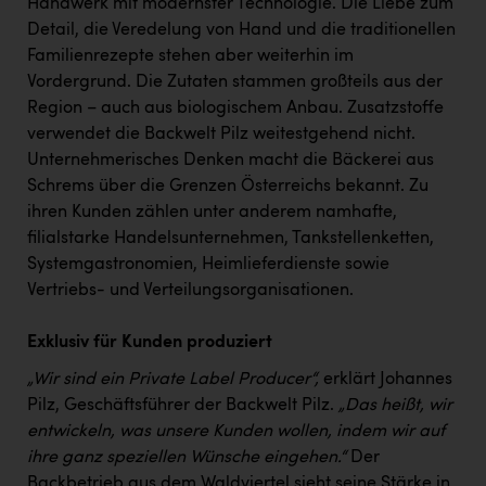
Handwerk mit modernster Technologie. Die Liebe zum
Kärcher
Detail, die Veredelung von Hand und die traditionellen
Karin Liedl
Familienrezepte stehen aber weiterhin im
Vordergrund. Die Zutaten stammen großteils aus der
KEBA
Region – auch aus biologischem Anbau. Zusatzstoffe
KIWI Kinderwunsch Institut Dr. Loimer
verwendet die Backwelt Pilz weitestgehend nicht.
Unternehmerisches Denken macht die Bäckerei aus
KLIPP Frisör
Schrems über die Grenzen Österreichs bekannt. Zu
ihren Kunden zählen unter anderem namhafte,
Kleider Bauer
filialstarke Handelsunternehmen, Tankstellenketten,
Kremsmüller Anlagenbau GmbH
Systemgastronomien, Heimlieferdienste sowie
Vertriebs- und Verteilungsorganisationen.
Maximarkt
Oldtimer Raststationen und Motorhotels
Exklusiv für Kunden produziert
Österreichischer Kachelofenverband
„Wir sind ein Private Label Producer“,
erklärt Johannes
Pilz, Geschäftsführer der Backwelt Pilz.
„Das heißt, wir
Orlen
entwickeln, was unsere Kunden wollen, indem wir auf
Passage Linz
ihre ganz speziellen Wünsche eingehen.“
Der
Backbetrieb aus dem Waldviertel sieht seine Stärke in