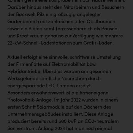
können gerne eine Kostprobe mit nach Hause nehmen.
Darüber hinaus steht den Mitarbeitern und Besuchern
der Backwelt Pilz ein großzügig angelegter
Gartenbereich mit zahlreichen alten Obstbäumen
sowie ein Biotop samt Terrassenbereich als Pausen-
und Kreativraum genauso zur Verfügung wie mehrere
22-kW-Schnell-Ladestationen zum Gratis-Laden.
Aktuell erfolgt eine sinnvolle, schrittweise Umstellung
der Firmenflotte auf Elektromobilität bzw.
Hybridantriebe. Überdies wurden am gesamten
Werksgelände sämtliche Neonröhren durch
energiesparende LED-Lampen ersetzt.
Besonders erwähnenswert ist die firmeneigene
Photovoltaik-Anlage. Im Jahr 2022 wurden in einem
ersten Schritt Solarmodule auf den Dächern des
Unternehmensgebäudes installiert. Diese Anlage
produziert bereits rund 500 kwP an CO2-neutralem
Sonnenstrom. Anfang 2024 hat man noch einmal