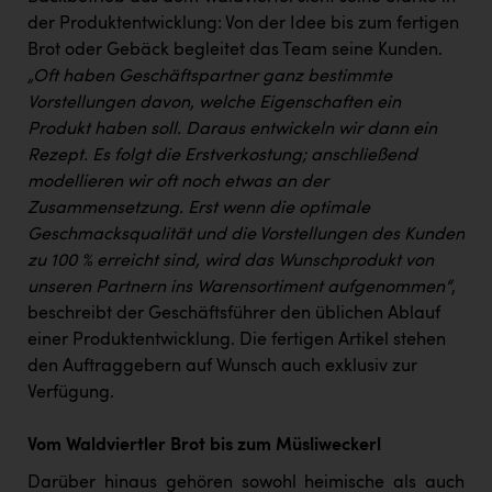
PEZ
der Produktentwicklung: Von der Idee bis zum fertigen
PÜSPÖK
Brot oder Gebäck begleitet das Team seine Kunden.
„Oft haben Geschäftspartner ganz bestimmte
REMAX
Vorstellungen davon, welche Eigenschaften ein
Produkt haben soll. Daraus entwickeln wir dann ein
RE/MAX Welcome
Rezept. Es folgt die Erstverkostung; anschließend
Resch&Frisch
modellieren wir oft noch etwas an der
Zusammensetzung. Erst wenn die optimale
RUBBLE MASTER
Geschmacksqualität und die Vorstellungen des Kunden
Ruderclub Wels
zu 100 % erreicht sind, wird das Wunschprodukt von
unseren Partnern ins Warensortiment aufgenommen“
,
SCRI - Salzburg Cancer Research Institute
beschreibt der Geschäftsführer den üblichen Ablauf
SCHMACHTL GmbH
einer Produktentwicklung. Die fertigen Artikel stehen
den Auftraggebern auf Wunsch auch exklusiv zur
Schwingshandl - automation technology gmbh
Verfügung.
Seher + Partner
Vom Waldviertler Brot bis zum Müsliweckerl
Smurfit Westrock Nettingsdorf
Darüber hinaus gehören sowohl heimische als auch