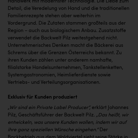
Handwerk mit modernster Technologie. Die Liebe zum
Kärcher
Detail, die Veredelung von Hand und die traditionellen
Karin Liedl
Familienrezepte stehen aber weiterhin im
Vordergrund. Die Zutaten stammen großteils aus der
KEBA
Region – auch aus biologischem Anbau. Zusatzstoffe
KIWI Kinderwunsch Institut Dr. Loimer
verwendet die Backwelt Pilz weitestgehend nicht.
Unternehmerisches Denken macht die Bäckerei aus
KLIPP Frisör
Schrems über die Grenzen Österreichs bekannt. Zu
ihren Kunden zählen unter anderem namhafte,
Kleider Bauer
filialstarke Handelsunternehmen, Tankstellenketten,
Kremsmüller Anlagenbau GmbH
Systemgastronomien, Heimlieferdienste sowie
Vertriebs- und Verteilungsorganisationen.
Maximarkt
Oldtimer Raststationen und Motorhotels
Exklusiv für Kunden produziert
Österreichischer Kachelofenverband
„Wir sind ein Private Label Producer“,
erklärt Johannes
Pilz, Geschäftsführer der Backwelt Pilz.
„Das heißt, wir
Orlen
entwickeln, was unsere Kunden wollen, indem wir auf
Passage Linz
ihre ganz speziellen Wünsche eingehen.“
Der
Backbetrieb aus dem Waldviertel sieht seine Stärke in