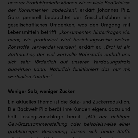
Wirtschaftskammer OÖ Energiehandel
unserer Produktpalette können wir so viele Bedürfnisse
der Konsumenten abdecken“
, erklärt Johannes Pilz.
Dopgas
Ganz generell beobachtet der Geschäftsführer ein
kunden basics
gesellschaftliches Umdenken, was den Umgang mit
Lebensmitteln betrifft.
„Konsumenten hinterfragen viel
kontakt
mehr, wie produziert wird beziehungsweise welche
Rohstoffe verwendet werden“
, erklärt er.
„Brot ist ein
Sattmacher, der viel wertvolle Nährstoffe enthält und
sich sehr förderlich auf unseren Verdauungstrakt
auswirken kann. Natürlich funktioniert das nur mit
wertvollen Zutaten.“
Weniger Salz, weniger Zucker
Ein aktuelles Thema ist die Salz- und Zuckerreduktion.
Die Backwelt Pilz berät ihre Kunden eigens dazu und
hält Lösungsvorschläge bereit:
„Mit der richtigen
Gewürzzusammenstellung oder beispielsweise einer
grobkörnigen Bestreuung lassen sich beide Stoffe