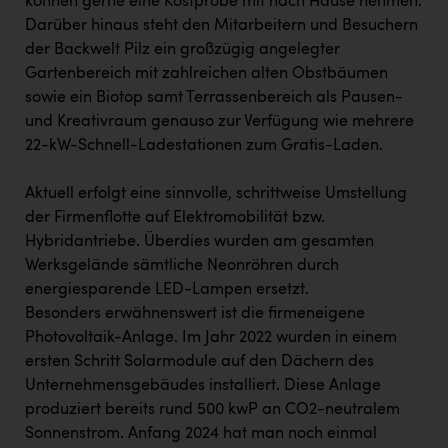
können gerne eine Kostprobe mit nach Hause nehmen.
Darüber hinaus steht den Mitarbeitern und Besuchern
der Backwelt Pilz ein großzügig angelegter
Gartenbereich mit zahlreichen alten Obstbäumen
sowie ein Biotop samt Terrassenbereich als Pausen-
und Kreativraum genauso zur Verfügung wie mehrere
22-kW-Schnell-Ladestationen zum Gratis-Laden.
Aktuell erfolgt eine sinnvolle, schrittweise Umstellung
der Firmenflotte auf Elektromobilität bzw.
Hybridantriebe. Überdies wurden am gesamten
Werksgelände sämtliche Neonröhren durch
energiesparende LED-Lampen ersetzt.
Besonders erwähnenswert ist die firmeneigene
Photovoltaik-Anlage. Im Jahr 2022 wurden in einem
ersten Schritt Solarmodule auf den Dächern des
Unternehmensgebäudes installiert. Diese Anlage
produziert bereits rund 500 kwP an CO2-neutralem
Sonnenstrom. Anfang 2024 hat man noch einmal