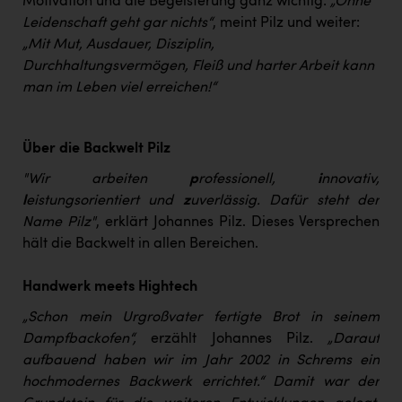
Motivation und die Begeisterung ganz wichtig:
„Ohne
Leidenschaft geht gar nichts“
, meint Pilz und weiter:
„Mit Mut, Ausdauer, Disziplin,
Durchhaltungsvermögen, Fleiß und harter Arbeit kann
man im Leben viel erreichen!“
Über die Backwelt Pilz
"Wir arbeiten
p
rofessionell,
i
nnovativ,
l
eistungsorientiert und
z
uverlässig. Dafür steht der
Name Pilz"
, erklärt Johannes Pilz. Dieses Versprechen
hält die Backwelt in allen Bereichen.
Handwerk meets Hightech
„Schon mein Urgroßvater fertigte Brot in seinem
Dampfbackofen“,
erzählt Johannes Pilz.
„Darauf
aufbauend haben wir im Jahr 2002 in Schrems ein
hochmodernes Backwerk errichtet.“ Damit war der