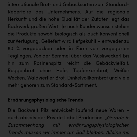
TCL
internationale Brot- und Gebäcksorten zum Standard-
Repertoire des Unternehmens. Auf die regionale
TGW Logistics
Herkunft und die hohe Qualität der Zutaten legt das
TRAILOMAT & Cycling Austria
Backwerk großen Wert. Je nach Kundenwunsch stehen
die Produkte sowohl biologisch als auch konventionell
VERITAS
zur Verfügung. Geliefert wird tiefgekühlt – entweder zu
Vier Diamanten
80 % vorgebacken oder in Form von vorgegarten
Teiglingen. Von der Semmel über das Müsliweckerl bis
Vorlagenportal
hin zum Rosinenspitz reicht die Gebäckvielfalt.
Wir besiegen Krebs
Roggenbrot ohne Hefe, Topfenkornbrot, Weißer
Wecken, Waldviertler Brot, Dinkelvollkornbrot und viele
Wirtschaftskammer OÖ
mehr gehören zum Standard-Sortiment.
ZGONC
Ernährungsphysiologische Trends
ZULuft - Zukunft Luft Austria
Die Backwelt Pilz entwickelt laufend neue Waren –
z.l.ö.
auch abseits der Private Label Production.
„Gerade in
Zusammenhang mit ernährungsphysiologischen
Österreichisches Hebammengremium
Trends müssen wir immer am Ball bleiben. Alleine mit