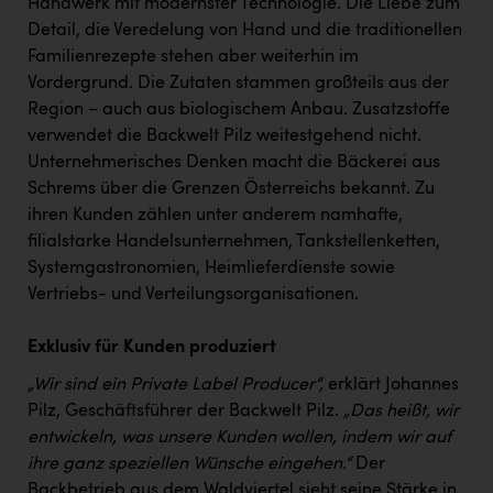
Handwerk mit modernster Technologie. Die Liebe zum
Kärcher
Detail, die Veredelung von Hand und die traditionellen
Karin Liedl
Familienrezepte stehen aber weiterhin im
Vordergrund. Die Zutaten stammen großteils aus der
KEBA
Region – auch aus biologischem Anbau. Zusatzstoffe
KIWI Kinderwunsch Institut Dr. Loimer
verwendet die Backwelt Pilz weitestgehend nicht.
Unternehmerisches Denken macht die Bäckerei aus
KLIPP Frisör
Schrems über die Grenzen Österreichs bekannt. Zu
ihren Kunden zählen unter anderem namhafte,
Kleider Bauer
filialstarke Handelsunternehmen, Tankstellenketten,
Kremsmüller Anlagenbau GmbH
Systemgastronomien, Heimlieferdienste sowie
Vertriebs- und Verteilungsorganisationen.
Maximarkt
Oldtimer Raststationen und Motorhotels
Exklusiv für Kunden produziert
Österreichischer Kachelofenverband
„Wir sind ein Private Label Producer“,
erklärt Johannes
Pilz, Geschäftsführer der Backwelt Pilz.
„Das heißt, wir
Orlen
entwickeln, was unsere Kunden wollen, indem wir auf
Passage Linz
ihre ganz speziellen Wünsche eingehen.“
Der
Backbetrieb aus dem Waldviertel sieht seine Stärke in