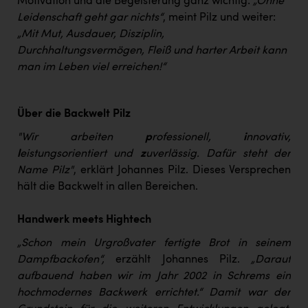
Motivation und die Begeisterung ganz wichtig:
„Ohne
Leidenschaft geht gar nichts“
, meint Pilz und weiter:
„Mit Mut, Ausdauer, Disziplin,
Durchhaltungsvermögen, Fleiß und harter Arbeit kann
man im Leben viel erreichen!“
Über die Backwelt Pilz
"Wir arbeiten
p
rofessionell,
i
nnovativ,
l
eistungsorientiert und
z
uverlässig. Dafür steht der
Name Pilz"
, erklärt Johannes Pilz. Dieses Versprechen
hält die Backwelt in allen Bereichen.
Handwerk meets Hightech
„Schon mein Urgroßvater fertigte Brot in seinem
Dampfbackofen“,
erzählt Johannes Pilz.
„Darauf
aufbauend haben wir im Jahr 2002 in Schrems ein
hochmodernes Backwerk errichtet.“ Damit war der