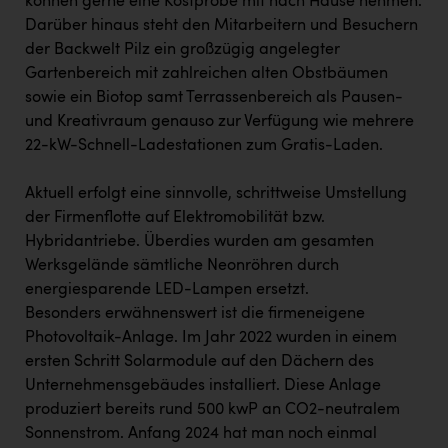
können gerne eine Kostprobe mit nach Hause nehmen.
Darüber hinaus steht den Mitarbeitern und Besuchern
der Backwelt Pilz ein großzügig angelegter
Gartenbereich mit zahlreichen alten Obstbäumen
sowie ein Biotop samt Terrassenbereich als Pausen-
und Kreativraum genauso zur Verfügung wie mehrere
22-kW-Schnell-Ladestationen zum Gratis-Laden.
Aktuell erfolgt eine sinnvolle, schrittweise Umstellung
der Firmenflotte auf Elektromobilität bzw.
Hybridantriebe. Überdies wurden am gesamten
Werksgelände sämtliche Neonröhren durch
energiesparende LED-Lampen ersetzt.
Besonders erwähnenswert ist die firmeneigene
Photovoltaik-Anlage. Im Jahr 2022 wurden in einem
ersten Schritt Solarmodule auf den Dächern des
Unternehmensgebäudes installiert. Diese Anlage
produziert bereits rund 500 kwP an CO2-neutralem
Sonnenstrom. Anfang 2024 hat man noch einmal