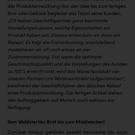
PEZ
der Produktentwicklung: Von der Idee bis zum fertigen
PÜSPÖK
Brot oder Gebäck begleitet das Team seine Kunden.
„Oft haben Geschäftspartner ganz bestimmte
REMAX
Vorstellungen davon, welche Eigenschaften ein
Produkt haben soll. Daraus entwickeln wir dann ein
RE/MAX Welcome
Rezept. Es folgt die Erstverkostung; anschließend
Resch&Frisch
modellieren wir oft noch etwas an der
Zusammensetzung. Erst wenn die optimale
RUBBLE MASTER
Geschmacksqualität und die Vorstellungen des Kunden
Ruderclub Wels
zu 100 % erreicht sind, wird das Wunschprodukt von
unseren Partnern ins Warensortiment aufgenommen“
,
SCRI - Salzburg Cancer Research Institute
beschreibt der Geschäftsführer den üblichen Ablauf
SCHMACHTL GmbH
einer Produktentwicklung. Die fertigen Artikel stehen
den Auftraggebern auf Wunsch auch exklusiv zur
Schwingshandl - automation technology gmbh
Verfügung.
Seher + Partner
Vom Waldviertler Brot bis zum Müsliweckerl
Smurfit Westrock Nettingsdorf
Darüber hinaus gehören sowohl heimische als auch