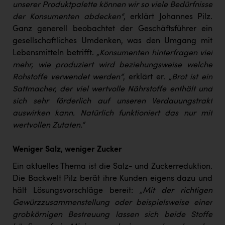
Wirtschaftskammer OÖ Energiehandel
unserer Produktpalette können wir so viele Bedürfnisse
der Konsumenten abdecken“
, erklärt Johannes Pilz.
Dopgas
Ganz generell beobachtet der Geschäftsführer ein
kunden basics
gesellschaftliches Umdenken, was den Umgang mit
Lebensmitteln betrifft.
„Konsumenten hinterfragen viel
kontakt
mehr, wie produziert wird beziehungsweise welche
Rohstoffe verwendet werden“
, erklärt er.
„Brot ist ein
Sattmacher, der viel wertvolle Nährstoffe enthält und
sich sehr förderlich auf unseren Verdauungstrakt
auswirken kann. Natürlich funktioniert das nur mit
wertvollen Zutaten.“
Weniger Salz, weniger Zucker
Ein aktuelles Thema ist die Salz- und Zuckerreduktion.
Die Backwelt Pilz berät ihre Kunden eigens dazu und
hält Lösungsvorschläge bereit:
„Mit der richtigen
Gewürzzusammenstellung oder beispielsweise einer
grobkörnigen Bestreuung lassen sich beide Stoffe