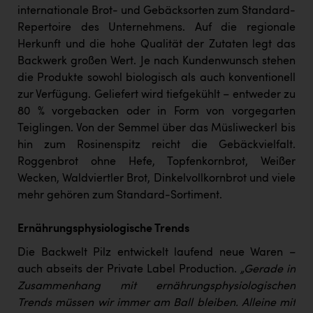
TCL
internationale Brot- und Gebäcksorten zum Standard-
Repertoire des Unternehmens. Auf die regionale
TGW Logistics
Herkunft und die hohe Qualität der Zutaten legt das
TRAILOMAT & Cycling Austria
Backwerk großen Wert. Je nach Kundenwunsch stehen
die Produkte sowohl biologisch als auch konventionell
VERITAS
zur Verfügung. Geliefert wird tiefgekühlt – entweder zu
Vier Diamanten
80 % vorgebacken oder in Form von vorgegarten
Teiglingen. Von der Semmel über das Müsliweckerl bis
Vorlagenportal
hin zum Rosinenspitz reicht die Gebäckvielfalt.
Wir besiegen Krebs
Roggenbrot ohne Hefe, Topfenkornbrot, Weißer
Wecken, Waldviertler Brot, Dinkelvollkornbrot und viele
Wirtschaftskammer OÖ
mehr gehören zum Standard-Sortiment.
ZGONC
Ernährungsphysiologische Trends
ZULuft - Zukunft Luft Austria
Die Backwelt Pilz entwickelt laufend neue Waren –
z.l.ö.
auch abseits der Private Label Production.
„Gerade in
Zusammenhang mit ernährungsphysiologischen
Österreichisches Hebammengremium
Trends müssen wir immer am Ball bleiben. Alleine mit