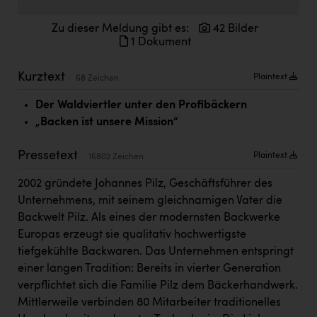
Doppler Gruppe
Zu dieser Meldung gibt es:
42 Bilder
ERLUS AG
1 Dokument
everfield
Kurztext
Plaintext
68 Zeichen
Firmenradl
Der Waldviertler unter den Profibäckern
Fristads Austria
„Backen ist unsere Mission“
HIG Infomotion Group
Pressetext
Plaintext
16802 Zeichen
IFE Austria GmbH
2002 gründete Johannes Pilz, Geschäftsführer des
Immotech
Unternehmens, mit seinem gleichnamigen Vater die
Backwelt Pilz. Als eines der modernsten Backwerke
INTERSPAR
Europas erzeugt sie qualitativ hochwertigste
INTERSPORT Austria
tiefgekühlte Backwaren. Das Unternehmen entspringt
einer langen Tradition: Bereits in vierter Generation
Jesolo
verpflichtet sich die Familie Pilz dem Bäckerhandwerk.
Jane Goodall Institute Austria
Mittlerweile verbinden 80 Mitarbeiter traditionelles