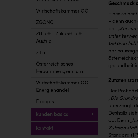
Wir besiegen Krebs
Geschmack d
Wirtschaftskammer OÖ
Eines seiner
– denn auch 
ZGONC
bei.
„Konsume
ZULuft - Zukunft Luft
unter Verwen
Austria
bekömmlich“
der hauseige
z.l.ö.
österreichis
Österreichisches
gesundheitli
Hebammengremium
Zutaten stat
Wirtschaftskammer OÖ
Energiehandel
Der Profibäck
„Die Grundre
Dopgas
überzeugt, d
Deshalb sieh
kunden basics
ab. Denn
„ho
Zutaten statt
kontakt
Standard (IFS