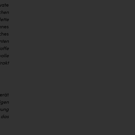
vate
chen
ette
annes
ches
nten
offe
olle
rakt
erät
tigen
uung
 das