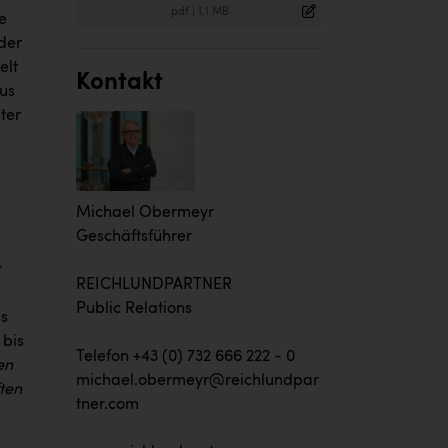
.pdf
|
1,1 MB
e
der
elt
Kontakt
us
ter
Michael Obermeyr
Geschäftsführer
r
REICHLUNDPARTNER
Public Relations
s
 bis
Telefon +43 (0) 732 666 222 - 0
en
michael.obermeyr@reichlundpar
ten
tner.com