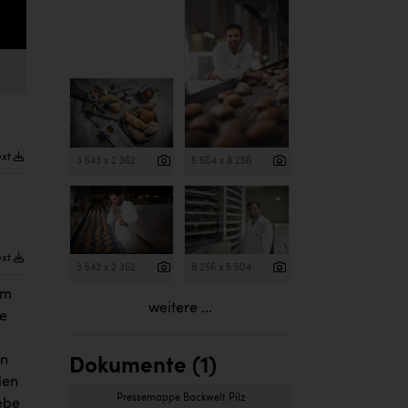
ext
3 543 x 2 362
5 504 x 8 256
ext
3 543 x 2 362
8 256 x 5 504
em
weitere ...
ke
on
Dokumente (1)
den
Pressemappe Backwelt Pilz
ebe