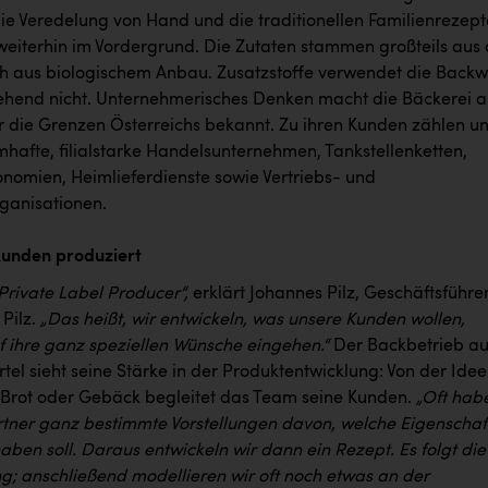
die Veredelung von Hand und die traditionellen Familienrezept
weiterhin im Vordergrund. Die Zutaten stammen großteils aus 
h aus biologischem Anbau. Zusatzstoffe verwendet die Backw
gehend nicht. Unternehmerisches Denken macht die Bäckerei a
 die Grenzen Österreichs bekannt. Zu ihren Kunden zählen un
afte, filialstarke Handelsunternehmen, Tankstellenketten,
nomien, Heimlieferdienste sowie Vertriebs- und
rganisationen.
 Kunden produziert
 Private Label Producer“,
erklärt Johannes Pilz, Geschäftsführe
 Pilz.
„Das heißt, wir entwickeln, was unsere Kunden wollen,
f ihre ganz speziellen Wünsche eingehen.“
Der Backbetrieb au
el sieht seine Stärke in der Produktentwicklung: Von der Idee
 Brot oder Gebäck begleitet das Team seine Kunden.
„Oft hab
tner ganz bestimmte Vorstellungen davon, welche Eigenschaf
aben soll. Daraus entwickeln wir dann ein Rezept. Es folgt die
ng; anschließend modellieren wir oft noch etwas an der