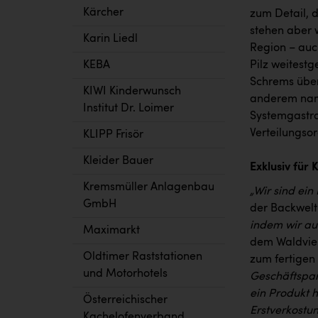
Kärcher
zum Detail, 
stehen aber 
Karin Liedl
Region – auc
Pilz weitest
KEBA
Schrems über
KIWI Kinderwunsch
anderem namh
Institut Dr. Loimer
Systemgastro
Verteilungso
KLIPP Frisör
Kleider Bauer
Exklusiv für
Kremsmüller Anlagenbau
„Wir sind ein
GmbH
der Backwelt
indem wir au
Maximarkt
dem Waldviert
Oldtimer Raststationen
zum fertigen
und Motorhotels
Geschäftspar
ein Produkt h
Österreichischer
Erstverkostu
Kachelofenverband