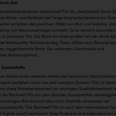
urch Zeit
 Qualitätsversprechen bezeichnet Pilz als „Geschmack durch Ze
die Ruhe- und Reifezeit der Teige trägt entscheidend zur Qual
nten schätzen den positiven Effekt von Brot und Gebäck, das
dung von Natursauerteigen entsteht. Es ist nämlich besonders
, so Johannes Pilz. Die Basis für einen großen Teil der Brote bi
ne Waldviertler Natursauerteig. Dazu zählen zum Beispiel typ
che, roggenbetonte Brote. Sie verbinden Geschmack und
chen Nutzen optimal.
t Zusatzstoffe
er betont einen weiteren Vorteil der heimischen Backtradition
zepte bestehen meist aus sehr wenigen Zutaten.“
Pilz ist davo
ass diese Naturbelassenheit ein wichtiges Qualitätsmerkmal is
t die Backwelt Pilz von den üblichen Zusatzstoffen weitestge
chwertiges Brot braucht das nicht. Deshalb verwenden wir
 Zusatzstoffe.“
Die Backwelt Pilz ist nach dem International Fo
 Higher Level) zertifiziert. Viele Produkte sind außerdem mit