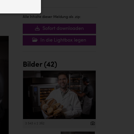
ID auf Ihrem
 der Website
Alle Inhalte dieser Meldung als .zip:
Sofort downloaden
In die Lightbox legen
Bilder (42)
3 543 x 2 362