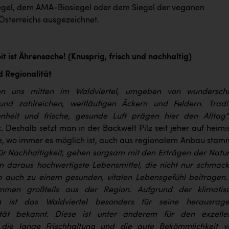
gel, dem AMA-Biosiegel oder dem Siegel der veganen
 Österreichs ausgezeichnet.
t ist Ährensache! (Knusprig, frisch und nachhaltig)
 Regionalität
en uns mitten im Waldviertel, umgeben von wundersch
und zahlreichen, weitläufigen Äckern und Feldern. Tradit
enheit und frische, gesunde Luft prägen hier den Alltag“
. Deshalb setzt man in der Backwelt Pilz seit jeher auf heimi
ie, wo immer es möglich ist, auch aus regionalem Anbau stam
für Nachhaltigkeit, gehen sorgsam mit den Erträgen der Natu
 daraus hochwertigste Lebensmittel, die nicht nur schmack
n auch zu einem gesunden, vitalen Lebensgefühl beitragen.
mmen großteils aus der Region. Aufgrund der klimatis
n ist das Waldviertel besonders für seine herausrag
tät bekannt. Diese ist unter anderem für den exzelle
die lange Frischhaltung und die gute Bekömmlichkeit vi