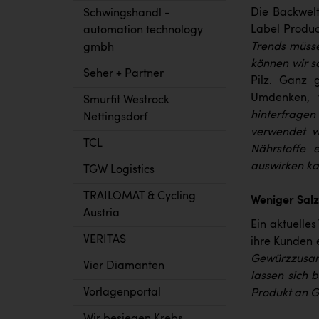
Die Backwelt
Schwingshandl -
Label Produc
automation technology
Trends müsse
gmbh
können wir s
Seher + Partner
Pilz. Ganz g
Umdenken, 
Smurfit Westrock
hinterfragen
Nettingsdorf
verwendet w
TCL
Nährstoffe 
auswirken kan
TGW Logistics
TRAILOMAT & Cycling
Weniger Salz
Austria
Ein aktuelles
VERITAS
ihre Kunden 
Gewürzzusamm
Vier Diamanten
lassen sich 
Vorlagenportal
Produkt an G