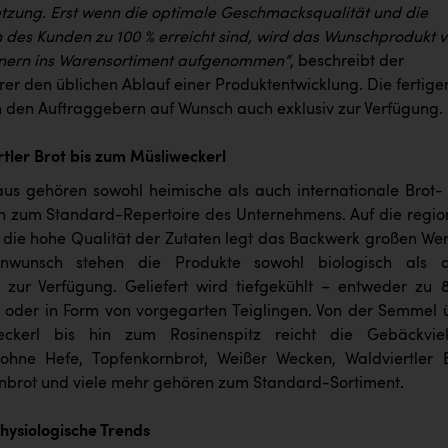
ung. Erst wenn die optimale Geschmacksqualität und die
n des Kunden zu 100 % erreicht sind, wird das Wunschprodukt 
tnern ins Warensortiment aufgenommen“
, beschreibt der
rer den üblichen Ablauf einer Produktentwicklung. Die fertige
en den Auftraggebern auf Wunsch auch exklusiv zur Verfügung.
tler Brot bis zum Müsliweckerl
us gehören sowohl heimische als auch internationale Brot-
 zum Standard-Repertoire des Unternehmens. Auf die regio
 die hohe Qualität der Zutaten legt das Backwerk großen Wert
nwunsch stehen die Produkte sowohl biologisch als 
l zur Verfügung. Geliefert wird tiefgekühlt – entweder zu 
oder in Form von vorgegarten Teiglingen. Von der Semmel 
ckerl bis hin zum Rosinenspitz reicht die Gebäckvielf
ohne Hefe, Topfenkornbrot, Weißer Wecken, Waldviertler B
rnbrot und viele mehr gehören zum Standard-Sortiment.
ysiologische Trends