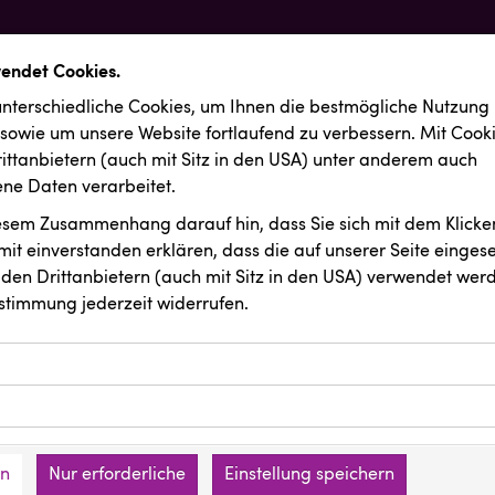
wendet Cookies.
nterschiedliche Cookies, um Ihnen die best­mögliche Nutzung
 sowie um unsere Website fortlaufend zu verbessern. Mit Cook
ittanbietern (auch mit Sitz in den USA) unter anderem auch
e Daten verarbeitet.
iesem Zusammenhang darauf hin, dass Sie sich mit dem Klicken
it ein­ver­standen erklären, dass die auf unserer Seite einges
den Drittanbietern (auch mit Sitz in den USA) verwendet werd
stimmung jederzeit widerrufen.
ookies ermöglichen grundlegende Funktionen und sind für die 
Website erforderlich. Diese Cookies speichern keine persone
ussendungen
Backwelt Pilz
ies erfassen Informationen anonym. Diese Informationen helfe
den an keine Dritten übermittelt.
e unsere Besucher unsere Website nutzen.
en
Nur erforderliche
Einstellung speichern
mer der Website (Erstanbieter)