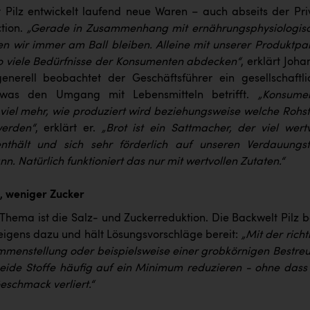
 Pilz entwickelt laufend neue Waren – auch abseits der Pri
tion.
„Gerade in Zusammenhang mit ernährungsphysiologis
n wir immer am Ball bleiben. Alleine mit unserer Produktpal
o viele Bedürfnisse der Konsumenten abdecken“
, erklärt Joh
enerell beobachtet der Geschäftsführer ein gesellschaftli
was den Umgang mit Lebensmitteln betrifft.
„Konsume
 viel mehr, wie produziert wird beziehungsweise welche Rohst
erden“
, erklärt er.
„Brot ist ein Sattmacher, der viel wertv
enthält und sich sehr förderlich auf unseren Verdauungst
n. Natürlich funktioniert das nur mit wertvollen Zutaten.“
, weniger Zucker
 Thema ist die Salz- und Zuckerreduktion. Die Backwelt Pilz b
eigens dazu und hält Lösungsvorschläge bereit:
„Mit der rich
enstellung oder beispielsweise einer grobkörnigen Bestre
beide Stoffe häufig auf ein Minimum reduzieren - ohne dass
eschmack verliert.“