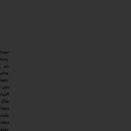
öner
ion,
, so
sche
men:
r um
haft
 Die
chen
ende
nten
eler