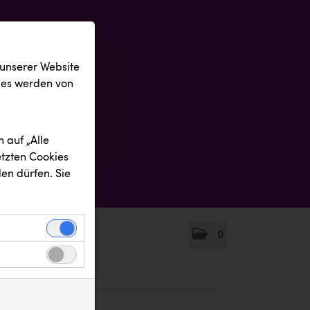
 unserer Website
ies werden von
 auf „Alle
etzten Cookies
en dürfen. Sie
0
einwandfreie
nbezogenen
n uns zu