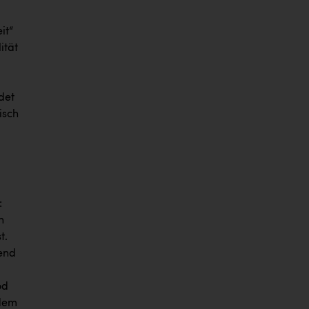
it“
ität
ldet
isch
:
n
t.
hend
od
 dem