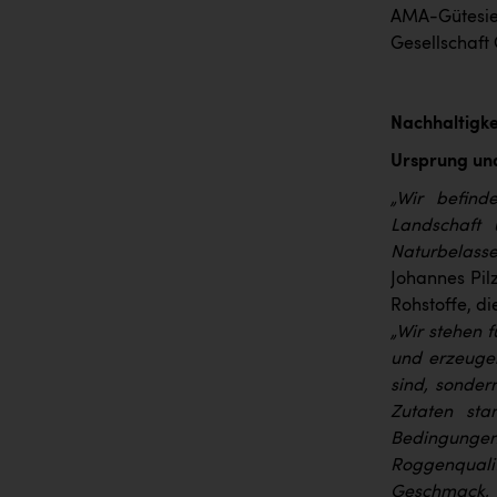
AMA-Gütesie
Gesellschaft
Nachhaltigkei
Ursprung und
„Wir befind
Landschaft 
Naturbelass
Johannes Pilz
Rohstoffe, d
„Wir stehen 
und erzeugen
sind, sonder
Zutaten sta
Bedingunge
Roggenquali
Geschmack, 