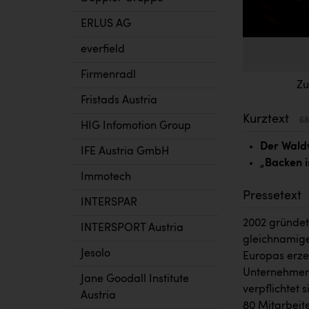
ERLUS AG
everfield
Firmenradl
Zu
Fristads Austria
Kurztext
68
HIG Infomotion Group
Der Waldv
IFE Austria GmbH
„Backen i
Immotech
Pressetext
INTERSPAR
2002 gründet
INTERSPORT Austria
gleichnamige
Jesolo
Europas erze
Unternehmen e
Jane Goodall Institute
verpflichtet 
Austria
80 Mitarbeit