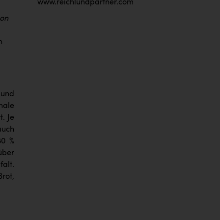
www.reichlundpartner.com
von
n
 und
nale
. Je
auch
80 %
über
alt.
rot,