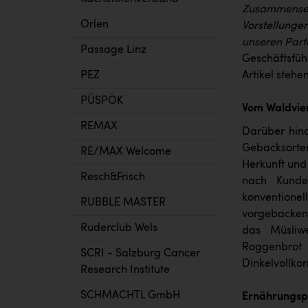
Zusammensetz
Orlen
Vorstellunge
unseren Par
Passage Linz
Geschäftsfüh
Artikel steh
PEZ
PÜSPÖK
Vom Waldvier
REMAX
Darüber hina
Gebäcksorten
RE/MAX Welcome
Herkunft und
Resch&Frisch
nach Kunde
konventionel
RUBBLE MASTER
vorgebacken 
Ruderclub Wels
das Müsliwe
Roggenbrot 
SCRI - Salzburg Cancer
Dinkelvollko
Research Institute
SCHMACHTL GmbH
Ernährungsph