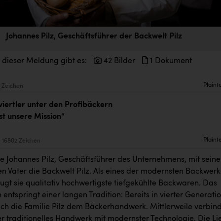
Johannes Pilz, Geschäftsführer der Backwelt Pilz
 dieser Meldung gibt es:
42 Bilder
1 Dokument
Plaint
 Zeichen
iertler unter den Profibäckern
st unsere Mission“
Plaint
16802 Zeichen
e Johannes Pilz, Geschäftsführer des Unternehmens, mit sein
n Vater die Backwelt Pilz. Als eines der modernsten Backwer
ugt sie qualitativ hochwertigste tiefgekühlte Backwaren. Das
ntspringt einer langen Tradition: Bereits in vierter Generati
sich die Familie Pilz dem Bäckerhandwerk. Mittlerweile verbin
er traditionelles Handwerk mit modernster Technologie. Die Li