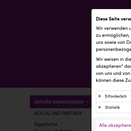
Diese Seite ver
Wir verwenden u
zu ermöglichen,
uns sowie von Dr
personenbezogen
Wir weisen in d
akzeptieren“ dam
von uns und von 
können diese Zu
Erforderlich
aktuelle aussendungen
Essenzielle C
Statistik
Funktion der 
REICHL UND PARTNER
aktuelle a
Statistik Cook
Daten und wer
verstehen, wi
Ägyptische
Alle akzeptier
Anbieter: Eigentü