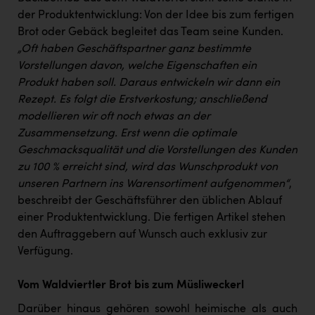
PEZ
der Produktentwicklung: Von der Idee bis zum fertigen
PÜSPÖK
Brot oder Gebäck begleitet das Team seine Kunden.
„Oft haben Geschäftspartner ganz bestimmte
REMAX
Vorstellungen davon, welche Eigenschaften ein
Produkt haben soll. Daraus entwickeln wir dann ein
RE/MAX Welcome
Rezept. Es folgt die Erstverkostung; anschließend
Resch&Frisch
modellieren wir oft noch etwas an der
Zusammensetzung. Erst wenn die optimale
RUBBLE MASTER
Geschmacksqualität und die Vorstellungen des Kunden
Ruderclub Wels
zu 100 % erreicht sind, wird das Wunschprodukt von
unseren Partnern ins Warensortiment aufgenommen“
,
SCRI - Salzburg Cancer Research Institute
beschreibt der Geschäftsführer den üblichen Ablauf
SCHMACHTL GmbH
einer Produktentwicklung. Die fertigen Artikel stehen
den Auftraggebern auf Wunsch auch exklusiv zur
Schwingshandl - automation technology gmbh
Verfügung.
Seher + Partner
Vom Waldviertler Brot bis zum Müsliweckerl
Smurfit Westrock Nettingsdorf
Darüber hinaus gehören sowohl heimische als auch