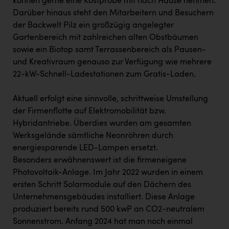
können gerne eine Kostprobe mit nach Hause nehmen.
Darüber hinaus steht den Mitarbeitern und Besuchern
der Backwelt Pilz ein großzügig angelegter
Gartenbereich mit zahlreichen alten Obstbäumen
sowie ein Biotop samt Terrassenbereich als Pausen-
und Kreativraum genauso zur Verfügung wie mehrere
22-kW-Schnell-Ladestationen zum Gratis-Laden.
Aktuell erfolgt eine sinnvolle, schrittweise Umstellung
der Firmenflotte auf Elektromobilität bzw.
Hybridantriebe. Überdies wurden am gesamten
Werksgelände sämtliche Neonröhren durch
energiesparende LED-Lampen ersetzt.
Besonders erwähnenswert ist die firmeneigene
Photovoltaik-Anlage. Im Jahr 2022 wurden in einem
ersten Schritt Solarmodule auf den Dächern des
Unternehmensgebäudes installiert. Diese Anlage
produziert bereits rund 500 kwP an CO2-neutralem
Sonnenstrom. Anfang 2024 hat man noch einmal