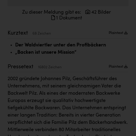
Doppler Gruppe
Zu dieser Meldung gibt es:
42 Bilder
ERLUS AG
1 Dokument
everfield
Kurztext
Plaintext
68 Zeichen
Firmenradl
Der Waldviertler unter den Profibäckern
Fristads Austria
„Backen ist unsere Mission“
HIG Infomotion Group
Pressetext
Plaintext
16802 Zeichen
IFE Austria GmbH
2002 gründete Johannes Pilz, Geschäftsführer des
Immotech
Unternehmens, mit seinem gleichnamigen Vater die
Backwelt Pilz. Als eines der modernsten Backwerke
INTERSPAR
Europas erzeugt sie qualitativ hochwertigste
INTERSPORT Austria
tiefgekühlte Backwaren. Das Unternehmen entspringt
einer langen Tradition: Bereits in vierter Generation
Jesolo
verpflichtet sich die Familie Pilz dem Bäckerhandwerk.
Jane Goodall Institute Austria
Mittlerweile verbinden 80 Mitarbeiter traditionelles