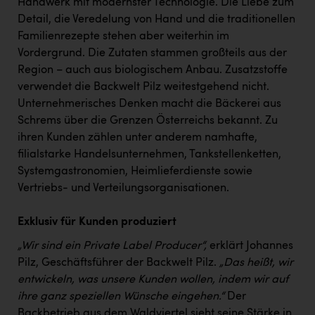
Handwerk mit modernster Technologie. Die Liebe zum
Kärcher
Detail, die Veredelung von Hand und die traditionellen
Karin Liedl
Familienrezepte stehen aber weiterhin im
Vordergrund. Die Zutaten stammen großteils aus der
KEBA
Region – auch aus biologischem Anbau. Zusatzstoffe
KIWI Kinderwunsch Institut Dr. Loimer
verwendet die Backwelt Pilz weitestgehend nicht.
Unternehmerisches Denken macht die Bäckerei aus
KLIPP Frisör
Schrems über die Grenzen Österreichs bekannt. Zu
ihren Kunden zählen unter anderem namhafte,
Kleider Bauer
filialstarke Handelsunternehmen, Tankstellenketten,
Kremsmüller Anlagenbau GmbH
Systemgastronomien, Heimlieferdienste sowie
Vertriebs- und Verteilungsorganisationen.
Maximarkt
Oldtimer Raststationen und Motorhotels
Exklusiv für Kunden produziert
Österreichischer Kachelofenverband
„Wir sind ein Private Label Producer“,
erklärt Johannes
Pilz, Geschäftsführer der Backwelt Pilz.
„Das heißt, wir
Orlen
entwickeln, was unsere Kunden wollen, indem wir auf
Passage Linz
ihre ganz speziellen Wünsche eingehen.“
Der
Backbetrieb aus dem Waldviertel sieht seine Stärke in