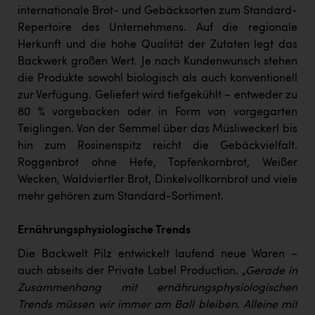
TCL
internationale Brot- und Gebäcksorten zum Standard-
Repertoire des Unternehmens. Auf die regionale
TGW Logistics
Herkunft und die hohe Qualität der Zutaten legt das
TRAILOMAT & Cycling Austria
Backwerk großen Wert. Je nach Kundenwunsch stehen
die Produkte sowohl biologisch als auch konventionell
VERITAS
zur Verfügung. Geliefert wird tiefgekühlt – entweder zu
Vier Diamanten
80 % vorgebacken oder in Form von vorgegarten
Teiglingen. Von der Semmel über das Müsliweckerl bis
Vorlagenportal
hin zum Rosinenspitz reicht die Gebäckvielfalt.
Wir besiegen Krebs
Roggenbrot ohne Hefe, Topfenkornbrot, Weißer
Wecken, Waldviertler Brot, Dinkelvollkornbrot und viele
Wirtschaftskammer OÖ
mehr gehören zum Standard-Sortiment.
ZGONC
Ernährungsphysiologische Trends
ZULuft - Zukunft Luft Austria
Die Backwelt Pilz entwickelt laufend neue Waren –
z.l.ö.
auch abseits der Private Label Production.
„Gerade in
Zusammenhang mit ernährungsphysiologischen
Österreichisches Hebammengremium
Trends müssen wir immer am Ball bleiben. Alleine mit