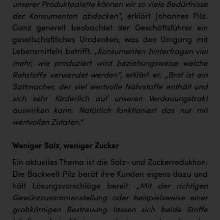
Wirtschaftskammer OÖ Energiehandel
unserer Produktpalette können wir so viele Bedürfnisse
der Konsumenten abdecken“
, erklärt Johannes Pilz.
Dopgas
Ganz generell beobachtet der Geschäftsführer ein
kunden basics
gesellschaftliches Umdenken, was den Umgang mit
Lebensmitteln betrifft.
„Konsumenten hinterfragen viel
kontakt
mehr, wie produziert wird beziehungsweise welche
Rohstoffe verwendet werden“
, erklärt er.
„Brot ist ein
Sattmacher, der viel wertvolle Nährstoffe enthält und
sich sehr förderlich auf unseren Verdauungstrakt
auswirken kann. Natürlich funktioniert das nur mit
wertvollen Zutaten.“
Weniger Salz, weniger Zucker
Ein aktuelles Thema ist die Salz- und Zuckerreduktion.
Die Backwelt Pilz berät ihre Kunden eigens dazu und
hält Lösungsvorschläge bereit:
„Mit der richtigen
Gewürzzusammenstellung oder beispielsweise einer
grobkörnigen Bestreuung lassen sich beide Stoffe