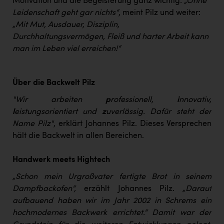
Motivation und die Begeisterung ganz wichtig:
„Ohne
Leidenschaft geht gar nichts“
, meint Pilz und weiter:
„Mit Mut, Ausdauer, Disziplin,
Durchhaltungsvermögen, Fleiß und harter Arbeit kann
man im Leben viel erreichen!“
Über die Backwelt Pilz
"Wir arbeiten
p
rofessionell,
i
nnovativ,
l
eistungsorientiert und
z
uverlässig. Dafür steht der
Name Pilz"
, erklärt Johannes Pilz. Dieses Versprechen
hält die Backwelt in allen Bereichen.
Handwerk meets Hightech
„Schon mein Urgroßvater fertigte Brot in seinem
Dampfbackofen“,
erzählt Johannes Pilz.
„Darauf
aufbauend haben wir im Jahr 2002 in Schrems ein
hochmodernes Backwerk errichtet.“ Damit war der