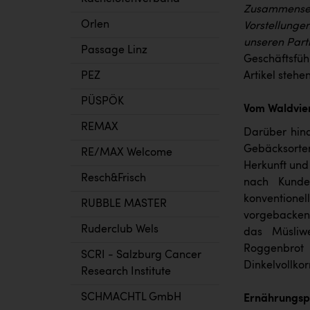
Zusammensetz
Orlen
Vorstellunge
unseren Par
Passage Linz
Geschäftsfüh
Artikel steh
PEZ
PÜSPÖK
Vom Waldvier
REMAX
Darüber hina
Gebäcksorten
RE/MAX Welcome
Herkunft und
Resch&Frisch
nach Kunde
konventionel
RUBBLE MASTER
vorgebacken 
Ruderclub Wels
das Müsliwe
Roggenbrot 
SCRI - Salzburg Cancer
Dinkelvollko
Research Institute
SCHMACHTL GmbH
Ernährungsph