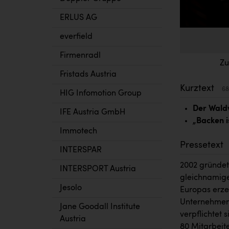
ERLUS AG
everfield
Firmenradl
Zu
Fristads Austria
Kurztext
68
HIG Infomotion Group
Der Waldv
IFE Austria GmbH
„Backen i
Immotech
Pressetext
INTERSPAR
2002 gründet
INTERSPORT Austria
gleichnamige
Jesolo
Europas erze
Unternehmen e
Jane Goodall Institute
verpflichtet 
Austria
80 Mitarbeit