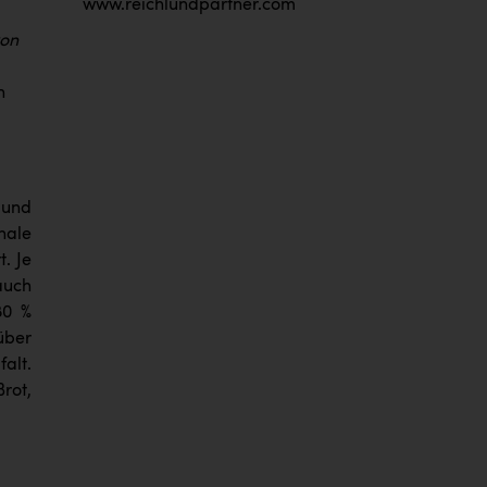
www.reichlundpartner.com
von
n
 und
nale
. Je
auch
80 %
über
alt.
rot,