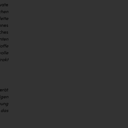
vate
chen
ette
annes
ches
nten
offe
olle
rakt
erät
tigen
uung
 das