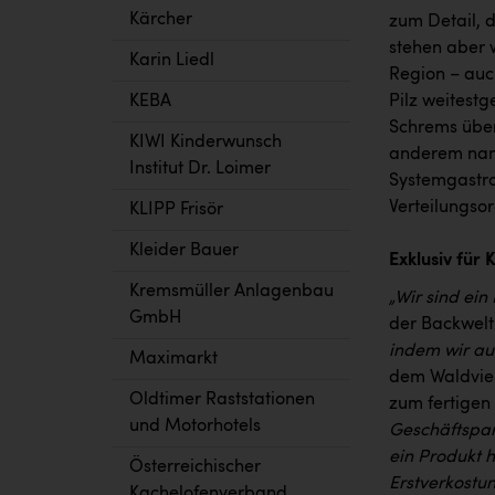
Kärcher
zum Detail, 
stehen aber 
Karin Liedl
Region – auc
Pilz weitest
KEBA
Schrems über
KIWI Kinderwunsch
anderem namh
Institut Dr. Loimer
Systemgastro
Verteilungso
KLIPP Frisör
Kleider Bauer
Exklusiv für
Kremsmüller Anlagenbau
„Wir sind ein
GmbH
der Backwelt
indem wir au
Maximarkt
dem Waldviert
Oldtimer Raststationen
zum fertigen
und Motorhotels
Geschäftspar
ein Produkt h
Österreichischer
Erstverkostu
Kachelofenverband