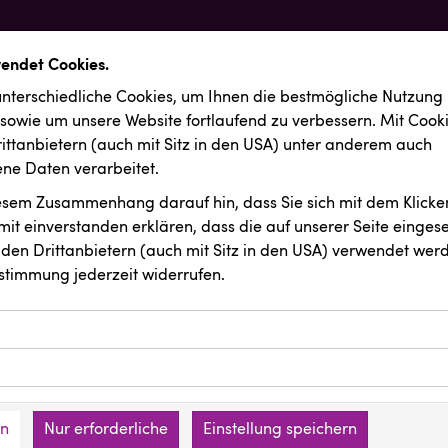
wendet Cookies.
nterschiedliche Cookies, um Ihnen die best­mögliche Nutzung
 sowie um unsere Website fortlaufend zu verbessern. Mit Cook
ittanbietern (auch mit Sitz in den USA) unter anderem auch
e Daten verarbeitet.
iesem Zusammenhang darauf hin, dass Sie sich mit dem Klicken
it ein­ver­standen erklären, dass die auf unserer Seite einges
den Drittanbietern (auch mit Sitz in den USA) verwendet werd
stimmung jederzeit widerrufen.
ookies ermöglichen grundlegende Funktionen und sind für die 
Website erforderlich. Diese Cookies speichern keine persone
ussendungen
Backwelt Pilz
ies erfassen Informationen anonym. Diese Informationen helfe
den an keine Dritten übermittelt.
e unsere Besucher unsere Website nutzen.
en
Nur erforderliche
Einstellung speichern
mer der Website (Erstanbieter)