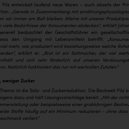
 Pilz entwickelt laufend neue Waren – auch abseits der Pri
tion.
„Gerade in Zusammenhang mit ernährungsphysiologis
n wir immer am Ball bleiben. Alleine mit unserer Produktpal
o viele Bedürfnisse der Konsumenten abdecken“
, erklärt Joh
enerell beobachtet der Geschäftsführer ein gesellschaftli
was den Umgang mit Lebensmitteln betrifft.
„Konsume
 viel mehr, wie produziert wird beziehungsweise welche Rohst
erden“
, erklärt er.
„Brot ist ein Sattmacher, der viel wertv
enthält und sich sehr förderlich auf unseren Verdauungst
n. Natürlich funktioniert das nur mit wertvollen Zutaten.“
, weniger Zucker
 Thema ist die Salz- und Zuckerreduktion. Die Backwelt Pilz b
eigens dazu und hält Lösungsvorschläge bereit:
„Mit der rich
enstellung oder beispielsweise einer grobkörnigen Bestre
beide Stoffe häufig auf ein Minimum reduzieren - ohne dass
eschmack verliert.“