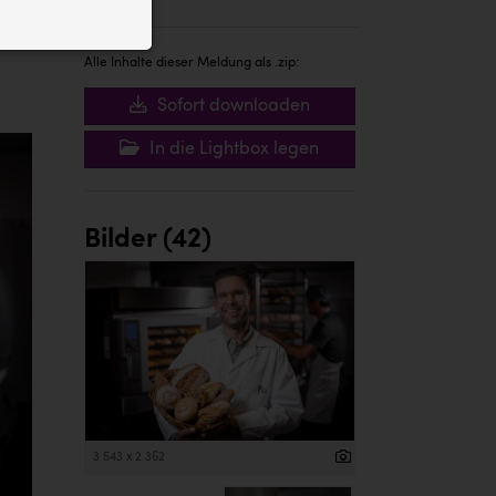
ID auf Ihrem
 der Website
Alle Inhalte dieser Meldung als .zip:
Sofort downloaden
In die Lightbox legen
Bilder (42)
3 543 x 2 362