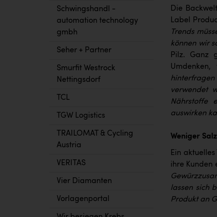
Die Backwelt
Schwingshandl -
Label Produc
automation technology
Trends müsse
gmbh
können wir s
Seher + Partner
Pilz. Ganz g
Umdenken, 
Smurfit Westrock
hinterfragen
Nettingsdorf
verwendet w
TCL
Nährstoffe 
auswirken kan
TGW Logistics
TRAILOMAT & Cycling
Weniger Salz
Austria
Ein aktuelles
VERITAS
ihre Kunden 
Gewürzzusamm
Vier Diamanten
lassen sich 
Vorlagenportal
Produkt an G