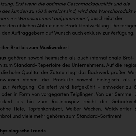
ung. Erst wenn die optimale Geschmacksqualität und die
n des Kunden zu 100 % erreicht sind, wird das Wunschprodukt 
tnern ins Warensortiment aufgenommen“
, beschreibt der
rer den üblichen Ablauf einer Produktentwicklung. Die fertige
en den Auftraggebern auf Wunsch auch exklusiv zur Verfügung.
tler Brot bis zum Müsliweckerl
us gehören sowohl heimische als auch internationale Brot-
 zum Standard-Repertoire des Unternehmens. Auf die regio
 die hohe Qualität der Zutaten legt das Backwerk großen Wert
nwunsch stehen die Produkte sowohl biologisch als 
l zur Verfügung. Geliefert wird tiefgekühlt – entweder zu 
oder in Form von vorgegarten Teiglingen. Von der Semmel 
ckerl bis hin zum Rosinenspitz reicht die Gebäckvielf
ohne Hefe, Topfenkornbrot, Weißer Wecken, Waldviertler B
rnbrot und viele mehr gehören zum Standard-Sortiment.
ysiologische Trends