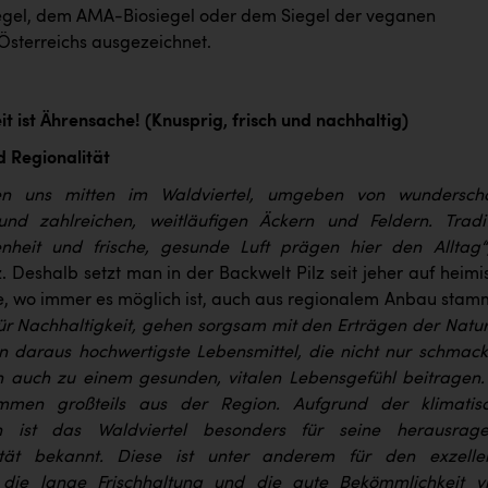
gel, dem AMA-Biosiegel oder dem Siegel der veganen
 Österreichs ausgezeichnet.
t ist Ährensache! (Knusprig, frisch und nachhaltig)
 Regionalität
en uns mitten im Waldviertel, umgeben von wundersch
und zahlreichen, weitläufigen Äckern und Feldern. Tradit
enheit und frische, gesunde Luft prägen hier den Alltag“
. Deshalb setzt man in der Backwelt Pilz seit jeher auf heimi
ie, wo immer es möglich ist, auch aus regionalem Anbau stam
für Nachhaltigkeit, gehen sorgsam mit den Erträgen der Natu
 daraus hochwertigste Lebensmittel, die nicht nur schmack
n auch zu einem gesunden, vitalen Lebensgefühl beitragen.
mmen großteils aus der Region. Aufgrund der klimatis
n ist das Waldviertel besonders für seine herausrag
tät bekannt. Diese ist unter anderem für den exzelle
die lange Frischhaltung und die gute Bekömmlichkeit vi