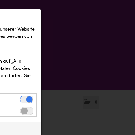
 unserer Website
ies werden von
 auf „Alle
etzten Cookies
en dürfen. Sie
0
einwandfreie
nbezogenen
n uns zu