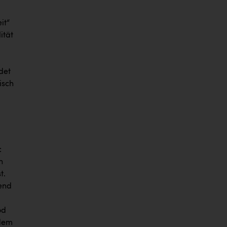
it“
ität
ldet
isch
:
n
t.
hend
od
 dem