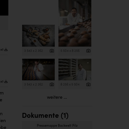
ext
3 543 x 2 362
5 504 x 8 256
ext
3 543 x 2 362
8 256 x 5 504
em
weitere ...
ke
on
Dokumente (1)
den
Pressemappe Backwelt Pilz
ebe