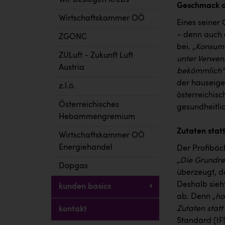
Wir besiegen Krebs
Geschmack d
Wirtschaftskammer OÖ
Eines seiner
– denn auch 
ZGONC
bei.
„Konsume
ZULuft - Zukunft Luft
unter Verwen
Austria
bekömmlich“
der hauseige
z.l.ö.
österreichis
Österreichisches
gesundheitli
Hebammengremium
Zutaten stat
Wirtschaftskammer OÖ
Energiehandel
Der Profibäck
„Die Grundre
Dopgas
überzeugt, d
Deshalb sieh
kunden basics
ab. Denn
„ho
Zutaten statt
kontakt
Standard (IFS