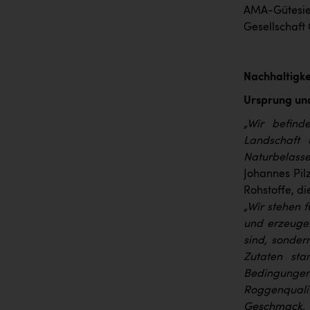
AMA-Gütesie
Gesellschaft
Nachhaltigkei
Ursprung und
„Wir befind
Landschaft 
Naturbelass
Johannes Pilz
Rohstoffe, d
„Wir stehen 
und erzeugen
sind, sonder
Zutaten sta
Bedingunge
Roggenquali
Geschmack, 