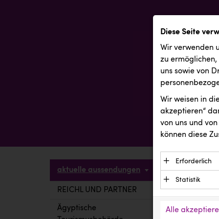
Diese Seite ver
Wir verwenden u
zu ermöglichen,
uns sowie von Dr
personenbezogen
Wir weisen in d
akzeptieren“ dam
von uns und von 
können diese Zu
Erforderlich
aktuelle aussendungen
Essenzielle C
Statistik
Funktion der 
REICHL UND PARTNER
aktuelle a
Statistik Cook
Daten und wer
verstehen, wi
Ägyptische
Alle akzeptier
Anbieter: Eigentü