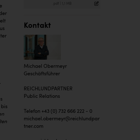
.pdf
|
1,1 MB
e
der
elt
Kontakt
us
ter
Michael Obermeyr
Geschäftsführer
r
REICHLUNDPARTNER
Public Relations
s
 bis
Telefon +43 (0) 732 666 222 - 0
en
michael.obermeyr@reichlundpar
ten
tner.com