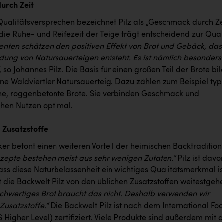
urch Zeit
 Qualitätsversprechen bezeichnet Pilz als „Geschmack durch Ze
die Ruhe- und Reifezeit der Teige trägt entscheidend zur Qual
nten schätzen den positiven Effekt von Brot und Gebäck, das
dung von Natursauerteigen entsteht. Es ist nämlich besonders
, so Johannes Pilz. Die Basis für einen großen Teil der Brote bi
ne Waldviertler Natursauerteig. Dazu zählen zum Beispiel typ
che, roggenbetonte Brote. Sie verbinden Geschmack und
chen Nutzen optimal.
t Zusatzstoffe
er betont einen weiteren Vorteil der heimischen Backtradition
zepte bestehen meist aus sehr wenigen Zutaten.“
Pilz ist davo
ass diese Naturbelassenheit ein wichtiges Qualitätsmerkmal is
t die Backwelt Pilz von den üblichen Zusatzstoffen weitestge
chwertiges Brot braucht das nicht. Deshalb verwenden wir
 Zusatzstoffe.“
Die Backwelt Pilz ist nach dem International Fo
 Higher Level) zertifiziert. Viele Produkte sind außerdem mit