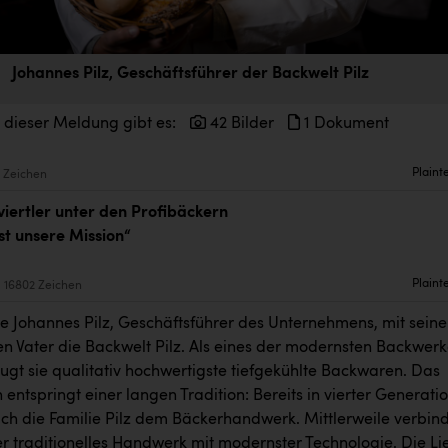
Johannes Pilz, Geschäftsführer der Backwelt Pilz
 dieser Meldung gibt es:
42 Bilder
1 Dokument
Plaint
 Zeichen
iertler unter den Profibäckern
st unsere Mission“
Plaint
16802 Zeichen
e Johannes Pilz, Geschäftsführer des Unternehmens, mit sein
n Vater die Backwelt Pilz. Als eines der modernsten Backwer
ugt sie qualitativ hochwertigste tiefgekühlte Backwaren. Das
ntspringt einer langen Tradition: Bereits in vierter Generati
sich die Familie Pilz dem Bäckerhandwerk. Mittlerweile verbin
er traditionelles Handwerk mit modernster Technologie. Die Li