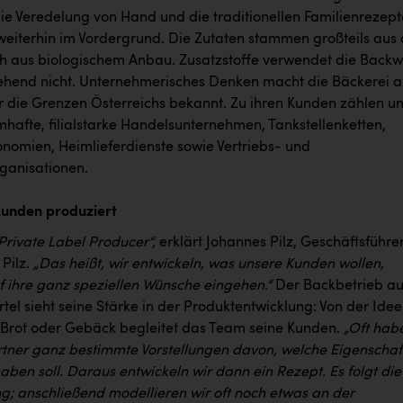
die Veredelung von Hand und die traditionellen Familienrezept
weiterhin im Vordergrund. Die Zutaten stammen großteils aus 
h aus biologischem Anbau. Zusatzstoffe verwendet die Backw
gehend nicht. Unternehmerisches Denken macht die Bäckerei a
 die Grenzen Österreichs bekannt. Zu ihren Kunden zählen un
afte, filialstarke Handelsunternehmen, Tankstellenketten,
nomien, Heimlieferdienste sowie Vertriebs- und
rganisationen.
 Kunden produziert
 Private Label Producer“,
erklärt Johannes Pilz, Geschäftsführe
 Pilz.
„Das heißt, wir entwickeln, was unsere Kunden wollen,
f ihre ganz speziellen Wünsche eingehen.“
Der Backbetrieb au
el sieht seine Stärke in der Produktentwicklung: Von der Idee
 Brot oder Gebäck begleitet das Team seine Kunden.
„Oft hab
tner ganz bestimmte Vorstellungen davon, welche Eigenschaf
aben soll. Daraus entwickeln wir dann ein Rezept. Es folgt die
ng; anschließend modellieren wir oft noch etwas an der