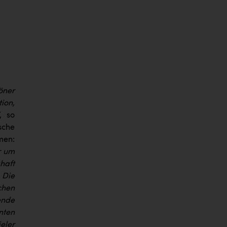
öner
ion,
, so
sche
men:
r um
haft
 Die
chen
ende
nten
eler