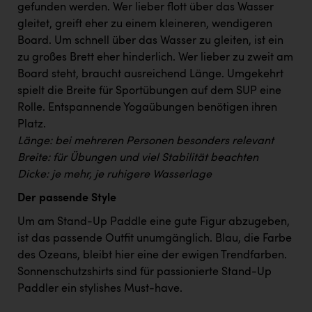
Wirtschaftskammer OÖ Energiehandel
gefunden werden. Wer lieber flott über das Wasser
gleitet, greift eher zu einem kleineren, wendigeren
Dopgas
Board. Um schnell über das Wasser zu gleiten, ist ein
kunden basics
zu großes Brett eher hinderlich. Wer lieber zu zweit am
Board steht, braucht ausreichend Länge. Umgekehrt
kontakt
spielt die Breite für Sportübungen auf dem SUP eine
Rolle. Entspannende Yogaübungen benötigen ihren
Platz.
Länge: bei mehreren Personen besonders relevant
Breite: für Übungen und viel Stabilität beachten
Dicke: je mehr, je ruhigere Wasserlage
Der passende Style
Um am Stand-Up Paddle eine gute Figur abzugeben,
ist das passende Outfit unumgänglich. Blau, die Farbe
des Ozeans, bleibt hier eine der ewigen Trendfarben.
Sonnenschutzshirts sind für passionierte Stand-Up
Paddler ein stylishes Must-have.