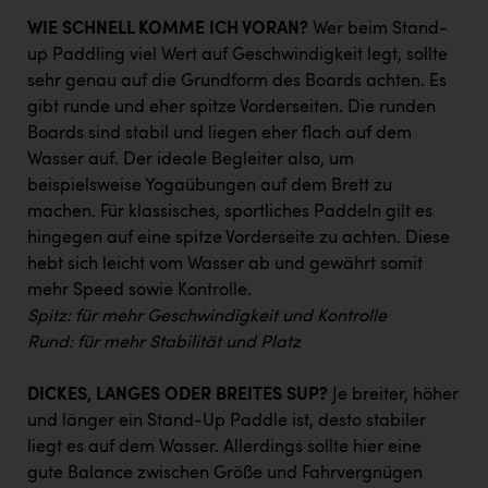
TCL
WIE SCHNELL KOMME ICH VORAN?
Wer beim Stand-
TGW Logistics
up Paddling viel Wert auf Geschwindigkeit legt, sollte
sehr genau auf die Grundform des Boards achten. Es
TRAILOMAT & Cycling Austria
gibt runde und eher spitze Vorderseiten. Die runden
VERITAS
Boards sind stabil und liegen eher flach auf dem
Wasser auf. Der ideale Begleiter also, um
Vier Diamanten
beispielsweise Yogaübungen auf dem Brett zu
Vorlagenportal
machen. Für klassisches, sportliches Paddeln gilt es
hingegen auf eine spitze Vorderseite zu achten. Diese
Wir besiegen Krebs
hebt sich leicht vom Wasser ab und gewährt somit
Wirtschaftskammer OÖ
mehr Speed sowie Kontrolle.
Spitz: für mehr Geschwindigkeit und Kontrolle
ZGONC
Rund: für mehr Stabilität und Platz
ZULuft - Zukunft Luft Austria
DICKES, LANGES ODER BREITES SUP?
Je breiter, höher
z.l.ö.
und länger ein Stand-Up Paddle ist, desto stabiler
liegt es auf dem Wasser. Allerdings sollte hier eine
Österreichisches Hebammengremium
gute Balance zwischen Größe und Fahrvergnügen