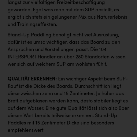
längst zur vielfältigen Freizeitbeschäftigung
PEZ
geworden. Egal was man mit dem SUP anstellt, es
PÜSPÖK
ergibt sich stets ein gelungener Mix aus Naturerlebnis
und Trainingseffekten.
REMAX
Stand-Up Paddling benötigt nicht viel Ausrüstung,
RE/MAX Welcome
dafür ist es umso wichtiger, dass das Board zu den
Resch&Frisch
Ansprüchen und Vorstellungen passt. Die 104
INTERSPORT Händler an über 280 Standorten wissen,
RUBBLE MASTER
wer sich auf welchem SUP am wohlsten fühlt.
Ruderclub Wels
QUALITÄT ERKENNEN:
Ein wichtiger Aspekt beim SUP-
SCRI - Salzburg Cancer Research Institute
Kauf ist die Dicke des Boards. Durchschnittlich liegt
SCHMACHTL GmbH
diese zwischen zehn und 15 Zentimeter. Je höher das
Brett aufgeblasen werden kann, desto stabiler liegt es
Schwingshandl - automation technology gmbh
auf dem Wasser. Eine gute Qualität lässt sich also über
diesen Wert bereits teilweise erkennen. Stand-Up
Seher + Partner
Paddles mit 15 Zentimeter Dicke sind besonders
Smurfit Westrock Nettingsdorf
empfehlenswert.