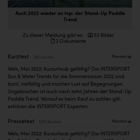
Doppler Gruppe
Auch 2022 wieder on top: der Stand-Up Paddle
ERLUS AG
Trend
everfield
Zu dieser Meldung gibt es:
53 Bilder
Firmenradl
2 Dokumente
Fristads Austria
Kurztext
Plaintext
286 Zeichen
HIG Infomotion Group
Wels, Mai 2022: Kurzurlaub gefällig? Die INTERSPORT
IFE Austria GmbH
Sun & Water Trends für die Sommersaison 2022 sind
bunt, vielfältig und machen Lust auf Begegnungen.
Immotech
Ungebrochen ist auch nach zehn Jahren der Stand-Up
INTERSPAR
Paddle Trend. Worauf es beim Kauf zu achten gilt,
erklären die INTERSPORT Experten.
INTERSPORT Austria
Jesolo
Pressetext
Plaintext
6761 Zeichen
Jane Goodall Institute Austria
Wels, Mai 2022: Kurzurlaub gefällig? Die INTERSPORT