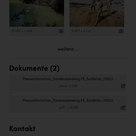
6 000 x 3 368
5 477 x 4 223
weitere ...
Dokumente (2)
Presseinformation_Trendaussendung FS_SunWater_110522
.docx
|
2 MB
Presseinformation_Trendaussendung FS_SunWater_110522
.pdf
|
2,8 MB
Kontakt