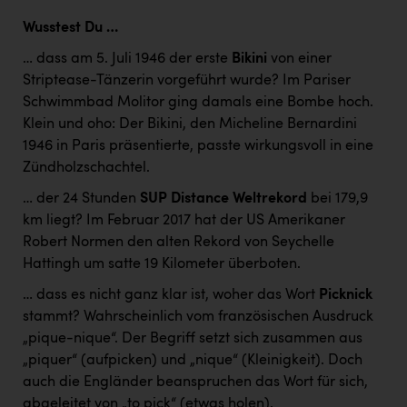
Wusstest Du …
… dass am 5. Juli 1946 der erste
Bikini
von einer
Striptease-Tänzerin vorgeführt wurde? Im Pariser
Schwimmbad Molitor ging damals eine Bombe hoch.
Klein und oho: Der Bikini, den Micheline Bernardini
1946 in Paris präsentierte, passte wirkungsvoll in eine
Zündholzschachtel.
… der 24 Stunden
SUP Distance Weltrekord
bei 179,9
km liegt? Im Februar 2017 hat der US Amerikaner
Robert Normen den alten Rekord von Seychelle
Hattingh um satte 19 Kilometer überboten.
… dass es nicht ganz klar ist, woher das Wort
Picknick
stammt? Wahrscheinlich vom französischen Ausdruck
„pique-nique“. Der Begriff setzt sich zusammen aus
„piquer“ (aufpicken) und „nique“ (Kleinigkeit). Doch
auch die Engländer beanspruchen das Wort für sich,
abgeleitet von „to pick“ (etwas holen).