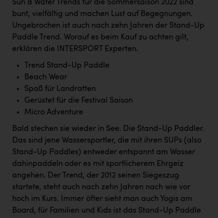
Sun & Water Trends für die Sommersaison 2022 sind
Kärcher
bunt, vielfältig und machen Lust auf Begegnungen.
Karin Liedl
Ungebrochen ist auch nach zehn Jahren der Stand-Up
Paddle Trend. Worauf es beim Kauf zu achten gilt,
KEBA
erklären die INTERSPORT Experten.
KIWI Kinderwunsch Institut Dr. Loimer
Trend Stand-Up Paddle
Beach Wear
KLIPP Frisör
Spaß für Landratten
Kleider Bauer
Gerüstet für die Festival Saison
Micro Adventure
Kremsmüller Anlagenbau GmbH
Bald stechen sie wieder in See. Die Stand-Up Paddler.
Maximarkt
Das sind jene Wassersportler, die mit ihren SUPs (also
Oldtimer Raststationen und Motorhotels
Stand-Up Paddles) entweder entspannt am Wasser
dahinpaddeln oder es mit sportlicherem Ehrgeiz
Österreichischer Kachelofenverband
angehen. Der Trend, der 2012 seinen Siegeszug
Orlen
startete, steht auch nach zehn Jahren nach wie vor
hoch im Kurs. Immer öfter sieht man auch Yogis am
Passage Linz
Board, für Familien und Kids ist das Stand-Up Paddle