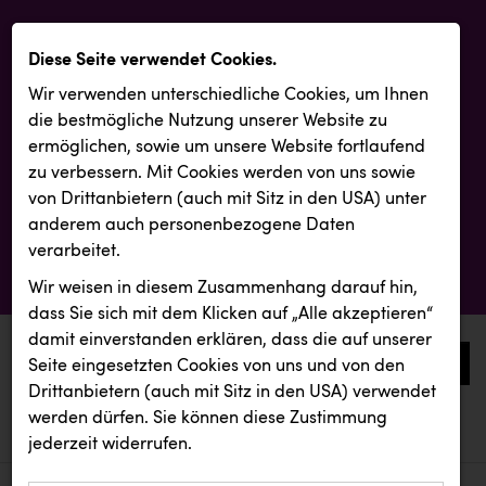
Diese Seite verwendet Cookies.
Wir verwenden unterschiedliche Cookies, um Ihnen
die best­mögliche Nutzung unserer Website zu
ermöglichen, sowie um unsere Website fortlaufend
zu verbessern. Mit Cookies werden von uns sowie
von Drittanbietern (auch mit Sitz in den USA) unter
anderem auch personenbezogene Daten
verarbeitet.
Wir weisen in diesem Zusammenhang darauf hin,
dass Sie sich mit dem Klicken auf „Alle akzeptieren“
damit ein­ver­standen erklären, dass die auf unserer
0
Seite eingesetzten Cookies von uns und von den
Drittanbietern (auch mit Sitz in den USA) verwendet
werden dürfen. Sie können diese Zustimmung
aktuelle aussendungen
aktuelle aussendungen
INTERSPORT Austria
jederzeit widerrufen.
REICHL UND PARTNER