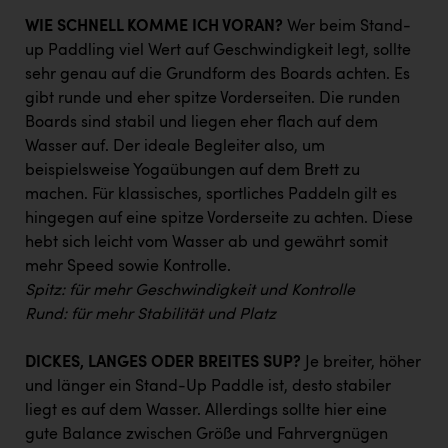
TCL
WIE SCHNELL KOMME ICH VORAN?
Wer beim Stand-
TGW Logistics
up Paddling viel Wert auf Geschwindigkeit legt, sollte
sehr genau auf die Grundform des Boards achten. Es
TRAILOMAT & Cycling Austria
gibt runde und eher spitze Vorderseiten. Die runden
VERITAS
Boards sind stabil und liegen eher flach auf dem
Wasser auf. Der ideale Begleiter also, um
Vier Diamanten
beispielsweise Yogaübungen auf dem Brett zu
Vorlagenportal
machen. Für klassisches, sportliches Paddeln gilt es
hingegen auf eine spitze Vorderseite zu achten. Diese
Wir besiegen Krebs
hebt sich leicht vom Wasser ab und gewährt somit
Wirtschaftskammer OÖ
mehr Speed sowie Kontrolle.
Spitz: für mehr Geschwindigkeit und Kontrolle
ZGONC
Rund: für mehr Stabilität und Platz
ZULuft - Zukunft Luft Austria
DICKES, LANGES ODER BREITES SUP?
Je breiter, höher
z.l.ö.
und länger ein Stand-Up Paddle ist, desto stabiler
liegt es auf dem Wasser. Allerdings sollte hier eine
Österreichisches Hebammengremium
gute Balance zwischen Größe und Fahrvergnügen