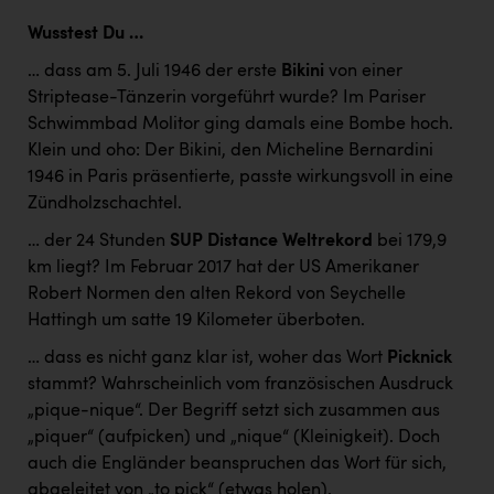
Wusstest Du …
… dass am 5. Juli 1946 der erste
Bikini
von einer
Striptease-Tänzerin vorgeführt wurde? Im Pariser
Schwimmbad Molitor ging damals eine Bombe hoch.
Klein und oho: Der Bikini, den Micheline Bernardini
1946 in Paris präsentierte, passte wirkungsvoll in eine
Zündholzschachtel.
… der 24 Stunden
SUP Distance Weltrekord
bei 179,9
km liegt? Im Februar 2017 hat der US Amerikaner
Robert Normen den alten Rekord von Seychelle
Hattingh um satte 19 Kilometer überboten.
… dass es nicht ganz klar ist, woher das Wort
Picknick
stammt? Wahrscheinlich vom französischen Ausdruck
„pique-nique“. Der Begriff setzt sich zusammen aus
„piquer“ (aufpicken) und „nique“ (Kleinigkeit). Doch
auch die Engländer beanspruchen das Wort für sich,
abgeleitet von „to pick“ (etwas holen).