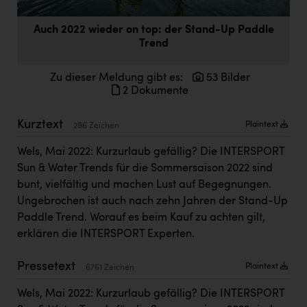
Doppler Gruppe
Auch 2022 wieder on top: der Stand-Up Paddle
ERLUS AG
Trend
everfield
Zu dieser Meldung gibt es:
53 Bilder
Firmenradl
2 Dokumente
Fristads Austria
Kurztext
Plaintext
286 Zeichen
HIG Infomotion Group
Wels, Mai 2022: Kurzurlaub gefällig? Die INTERSPORT
IFE Austria GmbH
Sun & Water Trends für die Sommersaison 2022 sind
bunt, vielfältig und machen Lust auf Begegnungen.
Immotech
Ungebrochen ist auch nach zehn Jahren der Stand-Up
INTERSPAR
Paddle Trend. Worauf es beim Kauf zu achten gilt,
erklären die INTERSPORT Experten.
INTERSPORT Austria
Jesolo
Pressetext
Plaintext
6761 Zeichen
Jane Goodall Institute Austria
Wels, Mai 2022: Kurzurlaub gefällig? Die INTERSPORT