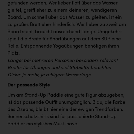
Wirtschaftskammer OÖ Energiehandel
gefunden werden. Wer lieber flott über das Wasser
gleitet, greift eher zu einem kleineren, wendigeren
Dopgas
Board. Um schnell über das Wasser zu gleiten, ist ein
kunden basics
zu großes Brett eher hinderlich. Wer lieber zu zweit am
Board steht, braucht ausreichend Länge. Umgekehrt
kontakt
spielt die Breite für Sportübungen auf dem SUP eine
Rolle. Entspannende Yogaübungen benötigen ihren
Platz.
Länge: bei mehreren Personen besonders relevant
Breite: für Übungen und viel Stabilität beachten
Dicke: je mehr, je ruhigere Wasserlage
Der passende Style
Um am Stand-Up Paddle eine gute Figur abzugeben,
ist das passende Outfit unumgänglich. Blau, die Farbe
des Ozeans, bleibt hier eine der ewigen Trendfarben.
Sonnenschutzshirts sind für passionierte Stand-Up
Paddler ein stylishes Must-have.