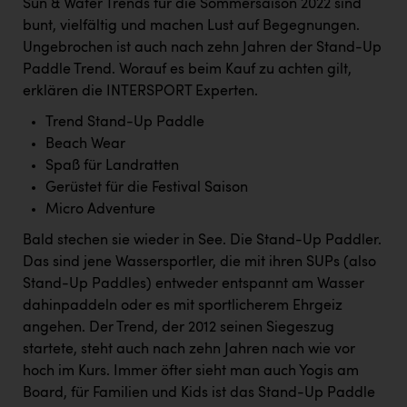
Sun & Water Trends für die Sommersaison 2022 sind
Kärcher
bunt, vielfältig und machen Lust auf Begegnungen.
Karin Liedl
Ungebrochen ist auch nach zehn Jahren der Stand-Up
Paddle Trend. Worauf es beim Kauf zu achten gilt,
KEBA
erklären die INTERSPORT Experten.
KIWI Kinderwunsch Institut Dr. Loimer
Trend Stand-Up Paddle
Beach Wear
KLIPP Frisör
Spaß für Landratten
Kleider Bauer
Gerüstet für die Festival Saison
Micro Adventure
Kremsmüller Anlagenbau GmbH
Bald stechen sie wieder in See. Die Stand-Up Paddler.
Maximarkt
Das sind jene Wassersportler, die mit ihren SUPs (also
Oldtimer Raststationen und Motorhotels
Stand-Up Paddles) entweder entspannt am Wasser
dahinpaddeln oder es mit sportlicherem Ehrgeiz
Österreichischer Kachelofenverband
angehen. Der Trend, der 2012 seinen Siegeszug
Orlen
startete, steht auch nach zehn Jahren nach wie vor
hoch im Kurs. Immer öfter sieht man auch Yogis am
Passage Linz
Board, für Familien und Kids ist das Stand-Up Paddle