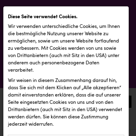
Diese Seite verwendet Cookies.
Wir verwenden unterschiedliche Cookies, um Ihnen
die best­mögliche Nutzung unserer Website zu
ermöglichen, sowie um unsere Website fortlaufend
zu verbessern. Mit Cookies werden von uns sowie
von Drittanbietern (auch mit Sitz in den USA) unter
anderem auch personenbezogene Daten
verarbeitet.
Wir weisen in diesem Zusammenhang darauf hin,
dass Sie sich mit dem Klicken auf „Alle akzeptieren“
damit ein­ver­standen erklären, dass die auf unserer
0
Seite eingesetzten Cookies von uns und von den
Drittanbietern (auch mit Sitz in den USA) verwendet
werden dürfen. Sie können diese Zustimmung
aktuelle aussendungen
aktuelle aussendungen
INTERSPORT Austria
jederzeit widerrufen.
REICHL UND PARTNER