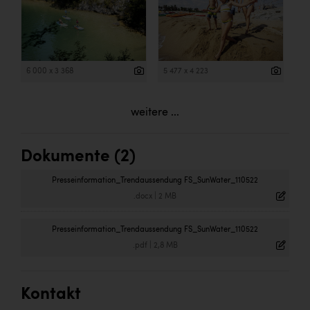
6 000 x 3 368
5 477 x 4 223
weitere ...
Dokumente (2)
Presseinformation_Trendaussendung FS_SunWater_110522
.docx
|
2 MB
Presseinformation_Trendaussendung FS_SunWater_110522
.pdf
|
2,8 MB
Kontakt