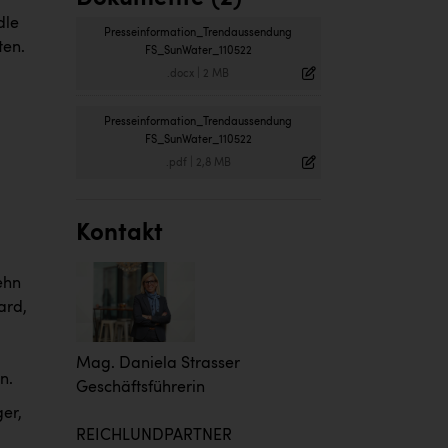
dle
Presseinformation_Trendaussendung
ten.
FS_SunWater_110522
.docx
|
2 MB
Presseinformation_Trendaussendung
FS_SunWater_110522
.pdf
|
2,8 MB
Kontakt
ehn
ard,
Mag. Daniela Strasser
n.
Geschäftsführerin
ger,
REICHLUNDPARTNER