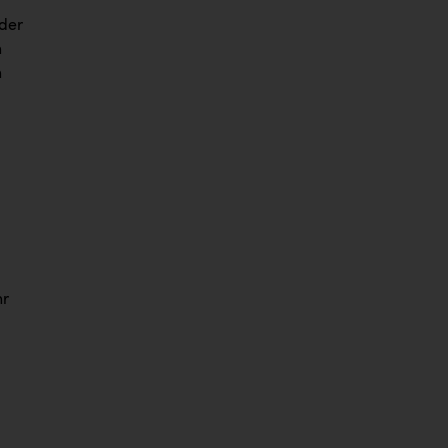
 der
n
n
hr