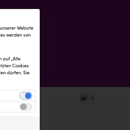
 unserer Website
ies werden von
 auf „Alle
etzten Cookies
en dürfen. Sie
0
einwandfreie
nbezogenen
n uns zu