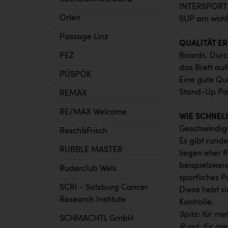
INTERSPORT H
Orlen
SUP am wohls
Passage Linz
QUALITÄT E
PEZ
Boards. Durch
das Brett au
PÜSPÖK
Eine gute Qua
Stand-Up Pad
REMAX
RE/MAX Welcome
WIE SCHNEL
Geschwindigk
Resch&Frisch
Es gibt runde
RUBBLE MASTER
liegen eher f
beispielswei
Ruderclub Wels
sportliches P
SCRI - Salzburg Cancer
Diese hebt s
Research Institute
Kontrolle.
Spitz: für me
SCHMACHTL GmbH
Rund: für meh