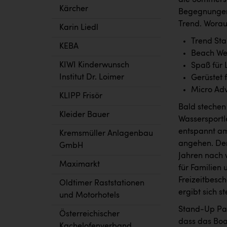
die Sommersa
Kärcher
Begegnungen
Trend. Worau
Karin Liedl
Trend St
KEBA
Beach We
KIWI Kinderwunsch
Spaß für 
Institut Dr. Loimer
Gerüstet f
Micro Ad
KLIPP Frisör
Bald stechen
Kleider Bauer
Wassersportl
entspannt am
Kremsmüller Anlagenbau
angehen. Der
GmbH
Jahren nach 
Maximarkt
für Familien 
Freizeitbesc
Oldtimer Raststationen
ergibt sich s
und Motorhotels
Stand-Up Padd
Österreichischer
dass das Boa
Kachelofenverband