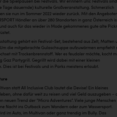
 die Spielpausen bei Festivals. Wir erinnern uns: Festivals sind
e Tage dauernde) kulturelle Großveranstaltung. Schmerzlich
ren sie nun im Sommer 2022 wieder zurück. Mit den Angebote
RSPORT Händler an über 280 Standorten in ganz Österreich is
und auch für das wieder in Mode gekommenes gute alte Pick
üstet.
stattung gehört ein Festival-Set, bestehend aus Zelt, Matten 
 Um die mitgebrachte Gulaschsuppe aufzuwärmen empfiehlt 
chset mit Trockenbrennstoff. Wer es feudaler möchte, kocht m
az Partygrill. Gegrillt wird dabei mit einer kleinen
 Dies ist bei Festivals und in Parks meistens erlaubt.
ture
tivan statt All Inclusive Club lautet die Devise! Ein kleines
leben, ohne dafür weit zu reisen und viel Geld auszugeben – 
en neuen Trend der "Micro Adventures". Viele junge Menschen
 eine Nacht ins Outback zum Wandern oder zum Wassersport.
ird im Auto, im Multivan oder ganz trendig im Bully. Das