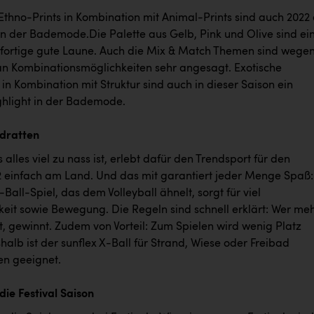
Ethno-Prints in Kombination mit Animal-Prints sind auch 2022
in der Bademode.Die Palette aus Gelb, Pink und Olive sind ei
ofortige gute Laune. Auch die Mix & Match Themen sind wege
 an Kombinationsmöglichkeiten sehr angesagt. Exotische
in Kombination mit Struktur sind auch in dieser Saison ein
ghlight in der Bademode.
dratten
lles viel zu nass ist, erlebt dafür den Trendsport für den
einfach am Land. Und das mit garantiert jeder Menge Spaß:
-Ball-Spiel, das dem Volleyball ähnelt, sorgt für viel
eit sowie Bewegung. Die Regeln sind schnell erklärt: Wer me
, gewinnt. Zudem von Vorteil: Zum Spielen wird wenig Platz
halb ist der sunflex X-Ball für Strand, Wiese oder Freibad
n geeignet.
die Festival Saison