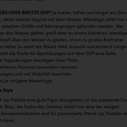
NGES ODER BREITES SUP?
Je breiter, höher und länger ein Sta
, desto stabiler liegt es auf dem Wasser. Allerdings sollte hier 
e zwischen Größe und Fahrvergnügen gefunden werden. Wer
über das Wasser gleitet, greift eher zu einem kleineren, wendig
nell über das Wasser zu gleiten, ist ein zu großes Brett eher
er lieber zu zweit am Board steht, braucht ausreichend Länge
ielt die Breite für Sportübungen auf dem SUP eine Rolle.
 Yogaübungen benötigen ihren Platz.
ehreren Personen besonders relevant
bungen und viel Stabilität beachten
r, je ruhigere Wasserlage
 Style
Up Paddle eine gute Figur abzugeben, ist das passende Out
. Blau, die Farbe des Ozeans, bleibt hier eine der ewigen
 Sonnenschutzshirts sind für passionierte Stand-Up Paddler e
st-have.