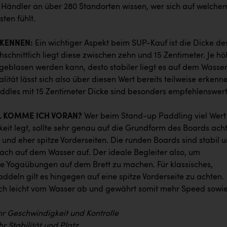
ändler an über 280 Standorten wissen, wer sich auf welche
ten fühlt.
RKENNEN:
Ein wichtiger Aspekt beim SUP-Kauf ist die Dicke de
schnittlich liegt diese zwischen zehn und 15 Zentimeter. Je hö
fgeblasen werden kann, desto stabiler liegt es auf dem Wasser
lität lässt sich also über diesen Wert bereits teilweise erkenn
dles mit 15 Zentimeter Dicke sind besonders empfehlenswert
L KOMME ICH VORAN?
Wer beim Stand-up Paddling viel Wert
eit legt, sollte sehr genau auf die Grundform des Boards ach
 und eher spitze Vorderseiten. Die runden Boards sind stabil 
lach auf dem Wasser auf. Der ideale Begleiter also, um
se Yogaübungen auf dem Brett zu machen. Für klassisches,
addeln gilt es hingegen auf eine spitze Vorderseite zu achten.
ich leicht vom Wasser ab und gewährt somit mehr Speed sowi
hr Geschwindigkeit und Kontrolle
r Stabilität und Platz