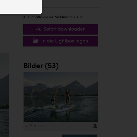
ID auf Ihrem
 der Website
Alle Inhalte dieser Meldung als .zip:
Sofort downloaden
In die Lightbox legen
Bilder (53)
7 881 x 5 257