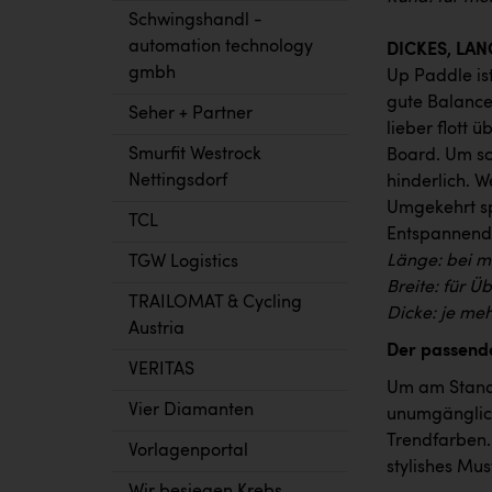
Schwingshandl -
automation technology
DICKES, LA
gmbh
Up Paddle ist
gute Balanc
Seher + Partner
lieber flott 
Smurfit Westrock
Board. Um sch
Nettingsdorf
hinderlich. W
Umgekehrt sp
TCL
Entspannende
Länge: bei m
TGW Logistics
Breite: für Ü
TRAILOMAT & Cycling
Dicke: je meh
Austria
Der passende
VERITAS
Um am Stand-
Vier Diamanten
unumgänglich
Trendfarben.
Vorlagenportal
stylishes Mu