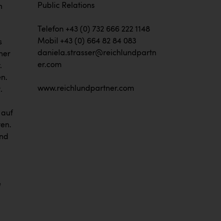
Public Relations
m
Telefon +43 (0) 732 666 222 1148
Mobil +43 (0) 664 82 84 083
s
daniela.strasser@reichlundpartn
her
er.com
.
en.
www.reichlundpartner.com
.
 auf
ten.
und
e