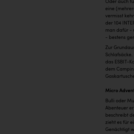
Oder auch für
eine (mehrer
vermisst keh
der 104 INTE
man dafür - 
- bestens ger
Zur Grundaus
Schlafsäcke.
das ESBIT-Ko
dem Camping G
Gaskartusche.
Micro Adven
Bulli oder Mul
Abenteuer er
beschreibt d
zieht es für
Genächtigt w