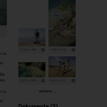
6 720 x 4 480
3 368 x 6 000
ext
ür
dle
ten.
6 000 x 3 368
5 477 x 4 223
weitere ...
ext
ür
Dokumente (2)