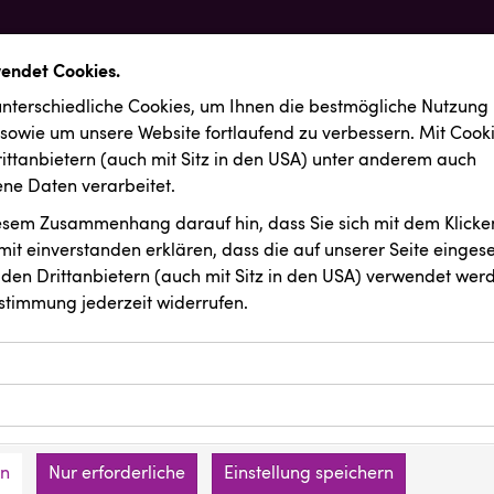
wendet Cookies.
nterschiedliche Cookies, um Ihnen die best­mögliche Nutzung
 sowie um unsere Website fortlaufend zu verbessern. Mit Cook
ittanbietern (auch mit Sitz in den USA) unter anderem auch
e Daten verarbeitet.
iesem Zusammenhang darauf hin, dass Sie sich mit dem Klicken
it ein­ver­standen erklären, dass die auf unserer Seite einges
den Drittanbietern (auch mit Sitz in den USA) verwendet werd
stimmung jederzeit widerrufen.
ookies ermöglichen grundlegende Funktionen und sind für die 
Website erforderlich. Diese Cookies speichern keine persone
ussendungen
INTERSPORT Austria
ies erfassen Informationen anonym. Diese Informationen helfe
den an keine Dritten übermittelt.
e unsere Besucher unsere Website nutzen.
en
Nur erforderliche
Einstellung speichern
mer der Website (Erstanbieter)