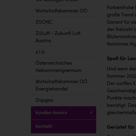
Wir besiegen Krebs
Farbenfrohe 
Wirtschaftskammer OÖ
große Trend 
ZGONC
Garant für s
der Vielzahl
ZULuft - Zukunft Luft
Blütenmotive 
Austria
feminines Hi
z.l.ö.
Spaß für Lan
Österreichisches
Und wem das a
Hebammengremium
Sommer 2022 
Wirtschaftskammer OÖ
Der sunflex X
Energiehandel
Geschwindigk
Punkte macht
Dopgas
benötigt. Des
kunden basics
gleichermaße
kontakt
Gerüstet für 