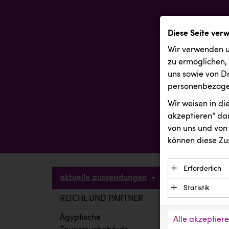
Diese Seite ver
Wir verwenden u
zu ermöglichen,
uns sowie von Dr
personenbezogen
Wir weisen in d
akzeptieren“ dam
von uns und von 
können diese Zu
Erforderlich
aktuelle aussendungen
Essenzielle C
Statistik
Funktion der 
REICHL UND PARTNER
aktuelle a
Statistik Cook
Daten und wer
verstehen, wi
Ägyptische
Alle akzeptier
Anbieter: Eigentü