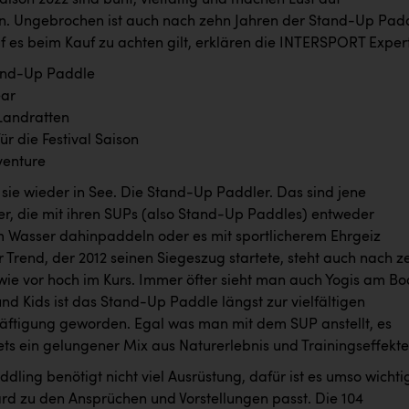
ison 2022 sind bunt, vielfältig und machen Lust auf
. Ungebrochen ist auch nach zehn Jahren der Stand-Up Pad
f es beim Kauf zu achten gilt, erklären die INTERSPORT Exper
and-Up Paddle
ar
Landratten
ür die Festival Saison
venture
 sie wieder in See. Die Stand-Up Paddler. Das sind jene
er, die mit ihren SUPs (also Stand-Up Paddles) entweder
 Wasser dahinpaddeln oder es mit sportlicherem Ehrgeiz
 Trend, der 2012 seinen Siegeszug startete, steht auch nach z
wie vor hoch im Kurs. Immer öfter sieht man auch Yogis am Bo
und Kids ist das Stand-Up Paddle längst zur vielfältigen
häftigung geworden. Egal was man mit dem SUP anstellt, es
tets ein gelungener Mix aus Naturerlebnis und Trainingseffekte
ling benötigt nicht viel Ausrüstung, dafür ist es umso wichti
rd zu den Ansprüchen und Vorstellungen passt. Die 104