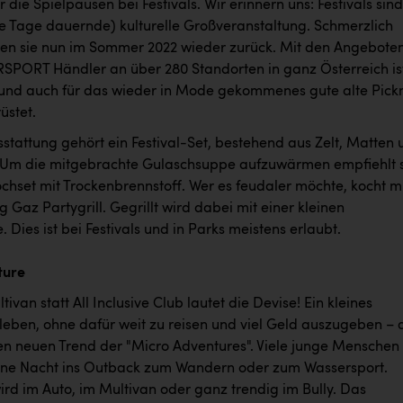
 die Spielpausen bei Festivals. Wir erinnern uns: Festivals sind
e Tage dauernde) kulturelle Großveranstaltung. Schmerzlich
ren sie nun im Sommer 2022 wieder zurück. Mit den Angebote
RSPORT Händler an über 280 Standorten in ganz Österreich is
und auch für das wieder in Mode gekommenes gute alte Pick
üstet.
stattung gehört ein Festival-Set, bestehend aus Zelt, Matten 
 Um die mitgebrachte Gulaschsuppe aufzuwärmen empfiehlt 
chset mit Trockenbrennstoff. Wer es feudaler möchte, kocht m
az Partygrill. Gegrillt wird dabei mit einer kleinen
 Dies ist bei Festivals und in Parks meistens erlaubt.
ture
tivan statt All Inclusive Club lautet die Devise! Ein kleines
leben, ohne dafür weit zu reisen und viel Geld auszugeben – 
en neuen Trend der "Micro Adventures". Viele junge Menschen
 eine Nacht ins Outback zum Wandern oder zum Wassersport.
ird im Auto, im Multivan oder ganz trendig im Bully. Das