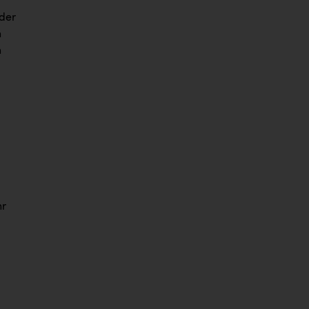
 der
n
n
hr