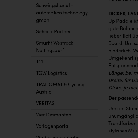
Schwingshandl -
automation technology
DICKES, LA
gmbh
Up Paddle ist
gute Balanc
Seher + Partner
lieber flott 
Smurfit Westrock
Board. Um sch
Nettingsdorf
hinderlich. W
Umgekehrt sp
TCL
Entspannende
Länge: bei m
TGW Logistics
Breite: für Ü
TRAILOMAT & Cycling
Dicke: je meh
Austria
Der passende
VERITAS
Um am Stand-
Vier Diamanten
unumgänglich
Trendfarben.
Vorlagenportal
stylishes Mu