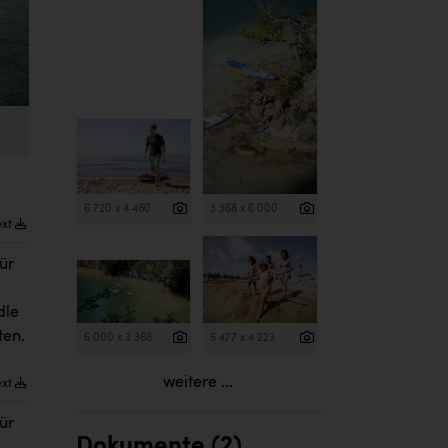
6 720 x 4 480
3 368 x 6 000
ext
ür
dle
ten.
6 000 x 3 368
5 477 x 4 223
weitere ...
ext
ür
Dokumente (2)