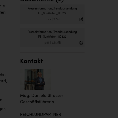
dle
Presseinformation_Trendaussendung
ten.
FS_SunWater_110522
.docx
|
2 MB
Presseinformation_Trendaussendung
FS_SunWater_110522
.pdf
|
2,8 MB
Kontakt
ehn
ard,
Mag. Daniela Strasser
n.
Geschäftsführerin
ger,
REICHLUNDPARTNER