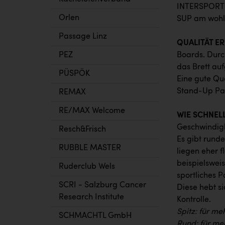
INTERSPORT H
Orlen
SUP am wohls
Passage Linz
QUALITÄT E
PEZ
Boards. Durch
das Brett au
PÜSPÖK
Eine gute Qua
Stand-Up Pad
REMAX
RE/MAX Welcome
WIE SCHNEL
Geschwindigk
Resch&Frisch
Es gibt runde
RUBBLE MASTER
liegen eher f
beispielswei
Ruderclub Wels
sportliches P
SCRI - Salzburg Cancer
Diese hebt s
Research Institute
Kontrolle.
Spitz: für me
SCHMACHTL GmbH
Rund: für meh