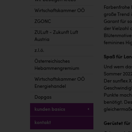
Wir besiegen Krebs
Farbenfrohe 
Wirtschaftskammer OÖ
große Trend 
ZGONC
Garant für s
der Vielzahl
ZULuft - Zukunft Luft
Blütenmotive 
Austria
feminines Hi
z.l.ö.
Spaß für Lan
Österreichisches
Und wem das a
Hebammengremium
Sommer 2022 
Wirtschaftskammer OÖ
Der sunflex X
Energiehandel
Geschwindigk
Punkte macht
Dopgas
benötigt. Des
kunden basics
gleichermaße
kontakt
Gerüstet für 