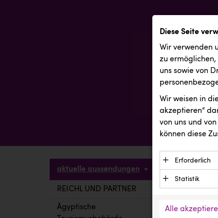
Diese Seite ver
Wir verwenden u
zu ermöglichen,
uns sowie von Dr
personenbezogen
Wir weisen in d
akzeptieren“ dam
von uns und von 
können diese Zu
Erforderlich
aktuelle aussendungen
Essenzielle C
Statistik
Funktion der 
REICHL UND PARTNER
aktuelle a
Statistik Cook
Daten und wer
verstehen, wi
Ägyptische
Alle akzeptier
Anbieter: Eigentü