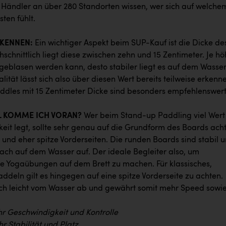
ändler an über 280 Standorten wissen, wer sich auf welche
ten fühlt.
RKENNEN:
Ein wichtiger Aspekt beim SUP-Kauf ist die Dicke de
schnittlich liegt diese zwischen zehn und 15 Zentimeter. Je hö
fgeblasen werden kann, desto stabiler liegt es auf dem Wasser
lität lässt sich also über diesen Wert bereits teilweise erkenn
dles mit 15 Zentimeter Dicke sind besonders empfehlenswert
L KOMME ICH VORAN?
Wer beim Stand-up Paddling viel Wert
eit legt, sollte sehr genau auf die Grundform des Boards ach
 und eher spitze Vorderseiten. Die runden Boards sind stabil 
lach auf dem Wasser auf. Der ideale Begleiter also, um
se Yogaübungen auf dem Brett zu machen. Für klassisches,
addeln gilt es hingegen auf eine spitze Vorderseite zu achten.
ich leicht vom Wasser ab und gewährt somit mehr Speed sowi
hr Geschwindigkeit und Kontrolle
r Stabilität und Platz