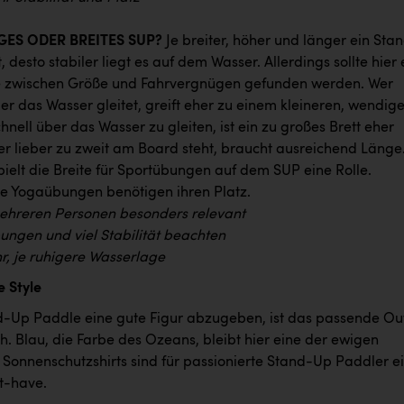
NGES ODER BREITES SUP?
Je breiter, höher und länger ein Sta
, desto stabiler liegt es auf dem Wasser. Allerdings sollte hier 
e zwischen Größe und Fahrvergnügen gefunden werden. Wer
über das Wasser gleitet, greift eher zu einem kleineren, wendig
nell über das Wasser zu gleiten, ist ein zu großes Brett eher
er lieber zu zweit am Board steht, braucht ausreichend Länge
ielt die Breite für Sportübungen auf dem SUP eine Rolle.
 Yogaübungen benötigen ihren Platz.
ehreren Personen besonders relevant
bungen und viel Stabilität beachten
r, je ruhigere Wasserlage
 Style
Up Paddle eine gute Figur abzugeben, ist das passende Out
. Blau, die Farbe des Ozeans, bleibt hier eine der ewigen
 Sonnenschutzshirts sind für passionierte Stand-Up Paddler e
st-have.