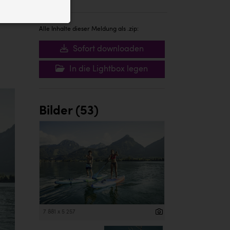
ID auf Ihrem
 der Website
Alle Inhalte dieser Meldung als .zip:
Sofort downloaden
In die Lightbox legen
Bilder (53)
7 881 x 5 257