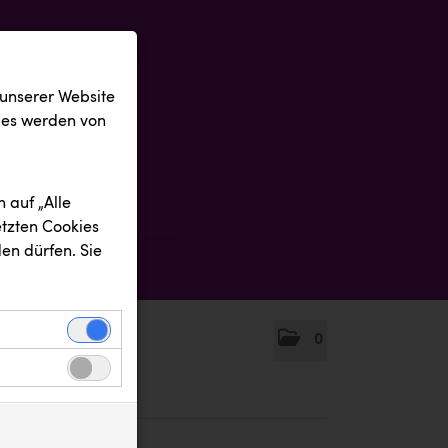
 unserer Website
ies werden von
 auf „Alle
etzten Cookies
en dürfen. Sie
0
einwandfreie
nbezogenen
n uns zu