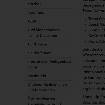
die Sommersa
Kärcher
Begegnungen
Trend. Worau
Karin Liedl
Trend St
KEBA
Beach We
KIWI Kinderwunsch
Spaß für 
Institut Dr. Loimer
Gerüstet f
Micro Ad
KLIPP Frisör
Bald stechen
Kleider Bauer
Wassersportl
entspannt am
Kremsmüller Anlagenbau
angehen. Der
GmbH
Jahren nach 
Maximarkt
für Familien 
Freizeitbesc
Oldtimer Raststationen
ergibt sich s
und Motorhotels
Stand-Up Padd
Österreichischer
dass das Boa
Kachelofenverband