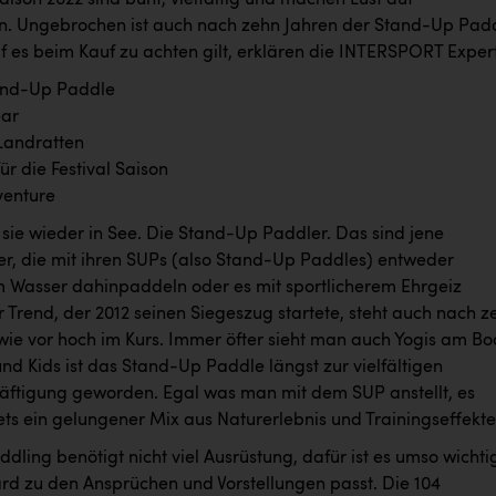
ison 2022 sind bunt, vielfältig und machen Lust auf
. Ungebrochen ist auch nach zehn Jahren der Stand-Up Pad
f es beim Kauf zu achten gilt, erklären die INTERSPORT Exper
and-Up Paddle
ar
Landratten
ür die Festival Saison
venture
 sie wieder in See. Die Stand-Up Paddler. Das sind jene
er, die mit ihren SUPs (also Stand-Up Paddles) entweder
 Wasser dahinpaddeln oder es mit sportlicherem Ehrgeiz
 Trend, der 2012 seinen Siegeszug startete, steht auch nach z
wie vor hoch im Kurs. Immer öfter sieht man auch Yogis am Bo
und Kids ist das Stand-Up Paddle längst zur vielfältigen
häftigung geworden. Egal was man mit dem SUP anstellt, es
tets ein gelungener Mix aus Naturerlebnis und Trainingseffekte
ling benötigt nicht viel Ausrüstung, dafür ist es umso wichti
rd zu den Ansprüchen und Vorstellungen passt. Die 104