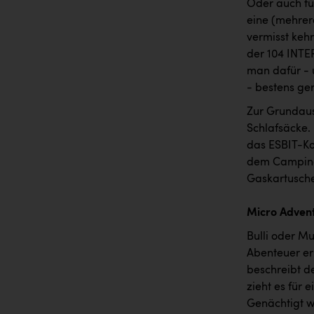
Oder auch für
eine (mehrer
vermisst keh
der 104 INTE
man dafür - 
- bestens ger
Zur Grundaus
Schlafsäcke.
das ESBIT-Ko
dem Camping G
Gaskartusche.
Micro Adven
Bulli oder Mul
Abenteuer er
beschreibt d
zieht es für
Genächtigt w