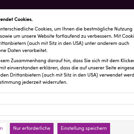
wendet Cookies.
nterschiedliche Cookies, um Ihnen die best­mögliche Nutzung
 sowie um unsere Website fortlaufend zu verbessern. Mit Cook
ittanbietern (auch mit Sitz in den USA) unter anderem auch
e Daten verarbeitet.
iesem Zusammenhang darauf hin, dass Sie sich mit dem Klicken
it ein­ver­standen erklären, dass die auf unserer Seite einges
den Drittanbietern (auch mit Sitz in den USA) verwendet werd
stimmung jederzeit widerrufen.
ookies ermöglichen grundlegende Funktionen und sind für die 
Website erforderlich. Diese Cookies speichern keine persone
ussendungen
INTERSPORT Austria
ies erfassen Informationen anonym. Diese Informationen helfe
den an keine Dritten übermittelt.
e unsere Besucher unsere Website nutzen.
en
Nur erforderliche
Einstellung speichern
mer der Website (Erstanbieter)