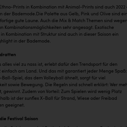
Ethno-Prints in Kombination mit Animal-Prints sind auch 2022
in der Bademode.Die Palette aus Gelb, Pink und Olive sind ei
ofortige gute Laune. Auch die Mix & Match Themen sind wege
 an Kombinationsmöglichkeiten sehr angesagt. Exotische
in Kombination mit Struktur sind auch in dieser Saison ein
ghlight in der Bademode.
dratten
lles viel zu nass ist, erlebt dafür den Trendsport für den
einfach am Land. Und das mit garantiert jeder Menge Spaß:
-Ball-Spiel, das dem Volleyball ähnelt, sorgt für viel
eit sowie Bewegung. Die Regeln sind schnell erklärt: Wer me
, gewinnt. Zudem von Vorteil: Zum Spielen wird wenig Platz
halb ist der sunflex X-Ball für Strand, Wiese oder Freibad
n geeignet.
die Festival Saison