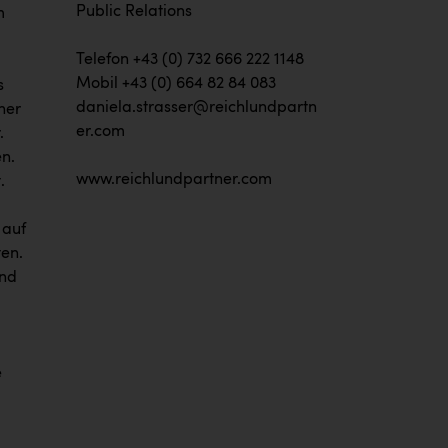
Public Relations
m
Telefon +43 (0) 732 666 222 1148
Mobil +43 (0) 664 82 84 083
s
daniela.strasser@reichlundpartn
her
er.com
.
en.
www.reichlundpartner.com
.
 auf
ten.
und
e