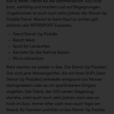
Sun & Water Trends für die Sommersaison 2022 sind
Kärcher
bunt, vielfältig und machen Lust auf Begegnungen.
Karin Liedl
Ungebrochen ist auch nach zehn Jahren der Stand-Up
Paddle Trend. Worauf es beim Kauf zu achten gilt,
KEBA
erklären die INTERSPORT Experten.
KIWI Kinderwunsch Institut Dr. Loimer
Trend Stand-Up Paddle
Beach Wear
KLIPP Frisör
Spaß für Landratten
Kleider Bauer
Gerüstet für die Festival Saison
Micro Adventure
Kremsmüller Anlagenbau GmbH
Bald stechen sie wieder in See. Die Stand-Up Paddler.
Maximarkt
Das sind jene Wassersportler, die mit ihren SUPs (also
Oldtimer Raststationen und Motorhotels
Stand-Up Paddles) entweder entspannt am Wasser
dahinpaddeln oder es mit sportlicherem Ehrgeiz
Österreichischer Kachelofenverband
angehen. Der Trend, der 2012 seinen Siegeszug
Orlen
startete, steht auch nach zehn Jahren nach wie vor
hoch im Kurs. Immer öfter sieht man auch Yogis am
Passage Linz
Board, für Familien und Kids ist das Stand-Up Paddle