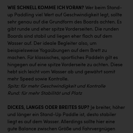
TCL
WIE SCHNELL KOMME ICH VORAN?
Wer beim Stand-
TGW Logistics
up Paddling viel Wert auf Geschwindigkeit legt, sollte
sehr genau auf die Grundform des Boards achten. Es
TRAILOMAT & Cycling Austria
gibt runde und eher spitze Vorderseiten. Die runden
VERITAS
Boards sind stabil und liegen eher flach auf dem
Wasser auf. Der ideale Begleiter also, um
Vier Diamanten
beispielsweise Yogaübungen auf dem Brett zu
Vorlagenportal
machen. Für klassisches, sportliches Paddeln gilt es
hingegen auf eine spitze Vorderseite zu achten. Diese
Wir besiegen Krebs
hebt sich leicht vom Wasser ab und gewährt somit
Wirtschaftskammer OÖ
mehr Speed sowie Kontrolle.
Spitz: für mehr Geschwindigkeit und Kontrolle
ZGONC
Rund: für mehr Stabilität und Platz
ZULuft - Zukunft Luft Austria
DICKES, LANGES ODER BREITES SUP?
Je breiter, höher
z.l.ö.
und länger ein Stand-Up Paddle ist, desto stabiler
liegt es auf dem Wasser. Allerdings sollte hier eine
Österreichisches Hebammengremium
gute Balance zwischen Größe und Fahrvergnügen