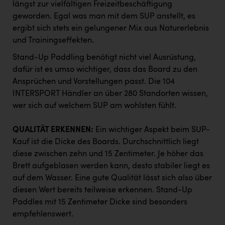
längst zur vielfältigen Freizeitbeschäftigung
PEZ
geworden. Egal was man mit dem SUP anstellt, es
PÜSPÖK
ergibt sich stets ein gelungener Mix aus Naturerlebnis
und Trainingseffekten.
REMAX
Stand-Up Paddling benötigt nicht viel Ausrüstung,
RE/MAX Welcome
dafür ist es umso wichtiger, dass das Board zu den
Resch&Frisch
Ansprüchen und Vorstellungen passt. Die 104
INTERSPORT Händler an über 280 Standorten wissen,
RUBBLE MASTER
wer sich auf welchem SUP am wohlsten fühlt.
Ruderclub Wels
QUALITÄT ERKENNEN:
Ein wichtiger Aspekt beim SUP-
SCRI - Salzburg Cancer Research Institute
Kauf ist die Dicke des Boards. Durchschnittlich liegt
SCHMACHTL GmbH
diese zwischen zehn und 15 Zentimeter. Je höher das
Brett aufgeblasen werden kann, desto stabiler liegt es
Schwingshandl - automation technology gmbh
auf dem Wasser. Eine gute Qualität lässt sich also über
diesen Wert bereits teilweise erkennen. Stand-Up
Seher + Partner
Paddles mit 15 Zentimeter Dicke sind besonders
Smurfit Westrock Nettingsdorf
empfehlenswert.