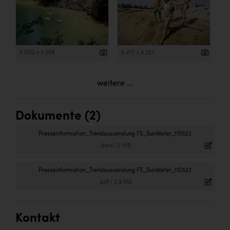
6 000 x 3 368
5 477 x 4 223
weitere ...
Dokumente (2)
Presseinformation_Trendaussendung FS_SunWater_110522
.docx
|
2 MB
Presseinformation_Trendaussendung FS_SunWater_110522
.pdf
|
2,8 MB
Kontakt