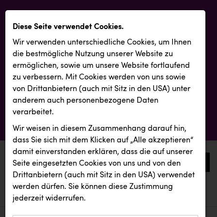
Diese Seite verwendet Cookies.
Wir verwenden unterschiedliche Cookies, um Ihnen
die best­mögliche Nutzung unserer Website zu
ermöglichen, sowie um unsere Website fortlaufend
zu verbessern. Mit Cookies werden von uns sowie
von Drittanbietern (auch mit Sitz in den USA) unter
anderem auch personenbezogene Daten
verarbeitet.
Wir weisen in diesem Zusammenhang darauf hin,
dass Sie sich mit dem Klicken auf „Alle akzeptieren“
damit ein­ver­standen erklären, dass die auf unserer
0
Seite eingesetzten Cookies von uns und von den
Drittanbietern (auch mit Sitz in den USA) verwendet
werden dürfen. Sie können diese Zustimmung
aktuelle aussendungen
aktuelle aussendungen
INTERSPORT Austria
jederzeit widerrufen.
REICHL UND PARTNER