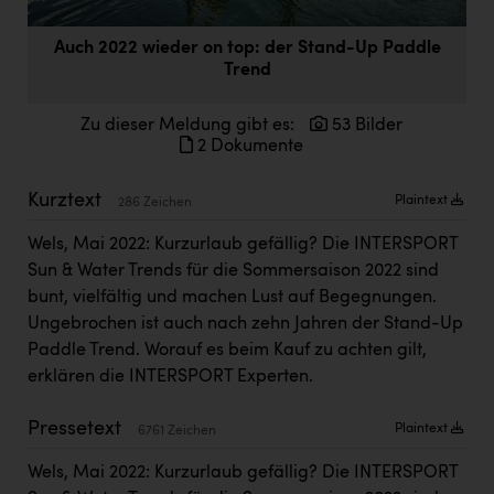
Doppler Gruppe
Auch 2022 wieder on top: der Stand-Up Paddle
ERLUS AG
Trend
everfield
Zu dieser Meldung gibt es:
53 Bilder
Firmenradl
2 Dokumente
Fristads Austria
Kurztext
Plaintext
286 Zeichen
HIG Infomotion Group
Wels, Mai 2022: Kurzurlaub gefällig? Die INTERSPORT
IFE Austria GmbH
Sun & Water Trends für die Sommersaison 2022 sind
bunt, vielfältig und machen Lust auf Begegnungen.
Immotech
Ungebrochen ist auch nach zehn Jahren der Stand-Up
INTERSPAR
Paddle Trend. Worauf es beim Kauf zu achten gilt,
erklären die INTERSPORT Experten.
INTERSPORT Austria
Jesolo
Pressetext
Plaintext
6761 Zeichen
Jane Goodall Institute Austria
Wels, Mai 2022: Kurzurlaub gefällig? Die INTERSPORT