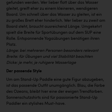
Wirtschaftskammer OÖ Energiehandel
gefunden werden. Wer lieber flott über das Wasser
gleitet, greift eher zu einem kleineren, wendigeren
Dopgas
Board. Um schnell über das Wasser zu gleiten, ist ein
kunden basics
zu großes Brett eher hinderlich. Wer lieber zu zweit am
Board steht, braucht ausreichend Länge. Umgekehrt
kontakt
spielt die Breite für Sportübungen auf dem SUP eine
Rolle. Entspannende Yogaübungen benötigen ihren
Platz.
Länge: bei mehreren Personen besonders relevant
Breite: für Übungen und viel Stabilität beachten
Dicke: je mehr, je ruhigere Wasserlage
Der passende Style
Um am Stand-Up Paddle eine gute Figur abzugeben,
ist das passende Outfit unumgänglich. Blau, die Farbe
des Ozeans, bleibt hier eine der ewigen Trendfarben.
Sonnenschutzshirts sind für passionierte Stand-Up
Paddler ein stylishes Must-have.