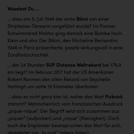
Wusstest Du …
… dass am 5. Juli 1946 der erste
Bikini
von einer
Striptease-Tänzerin vorgeführt wurde? Im Pariser
Schwimmbad Molitor ging damals eine Bombe hoch.
Klein und oho: Der Bikini, den Micheline Bernardini
1946 in Paris präsentierte, passte wirkungsvoll in eine
Zündholzschachtel.
… der 24 Stunden
SUP Distance Weltrekord
bei 179,9
km liegt? Im Februar 2017 hat der US Amerikaner
Robert Normen den alten Rekord von Seychelle
Hattingh um satte 19 Kilometer überboten.
… dass es nicht ganz klar ist, woher das Wort
Picknick
stammt? Wahrscheinlich vom französischen Ausdruck
„pique-nique“. Der Begriff setzt sich zusammen aus
„piquer“ (aufpicken) und „nique“ (Kleinigkeit). Doch
auch die Engländer beanspruchen das Wort für sich,
abgeleitet von „to pick“ (etwas holen).