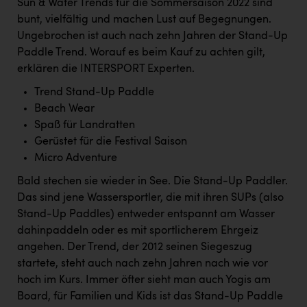
Sun & Water Trends für die Sommersaison 2022 sind
Kärcher
bunt, vielfältig und machen Lust auf Begegnungen.
Karin Liedl
Ungebrochen ist auch nach zehn Jahren der Stand-Up
Paddle Trend. Worauf es beim Kauf zu achten gilt,
KEBA
erklären die INTERSPORT Experten.
KIWI Kinderwunsch Institut Dr. Loimer
Trend Stand-Up Paddle
Beach Wear
KLIPP Frisör
Spaß für Landratten
Kleider Bauer
Gerüstet für die Festival Saison
Micro Adventure
Kremsmüller Anlagenbau GmbH
Bald stechen sie wieder in See. Die Stand-Up Paddler.
Maximarkt
Das sind jene Wassersportler, die mit ihren SUPs (also
Oldtimer Raststationen und Motorhotels
Stand-Up Paddles) entweder entspannt am Wasser
dahinpaddeln oder es mit sportlicherem Ehrgeiz
Österreichischer Kachelofenverband
angehen. Der Trend, der 2012 seinen Siegeszug
Orlen
startete, steht auch nach zehn Jahren nach wie vor
hoch im Kurs. Immer öfter sieht man auch Yogis am
Passage Linz
Board, für Familien und Kids ist das Stand-Up Paddle