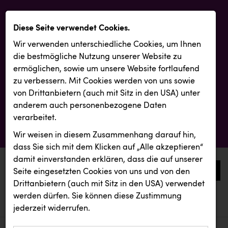
Diese Seite verwendet Cookies.
Wir verwenden unterschiedliche Cookies, um Ihnen
die best­mögliche Nutzung unserer Website zu
ermöglichen, sowie um unsere Website fortlaufend
zu verbessern. Mit Cookies werden von uns sowie
von Drittanbietern (auch mit Sitz in den USA) unter
anderem auch personenbezogene Daten
verarbeitet.
Wir weisen in diesem Zusammenhang darauf hin,
dass Sie sich mit dem Klicken auf „Alle akzeptieren“
damit ein­ver­standen erklären, dass die auf unserer
0
Seite eingesetzten Cookies von uns und von den
Drittanbietern (auch mit Sitz in den USA) verwendet
werden dürfen. Sie können diese Zustimmung
aktuelle aussendungen
aktuelle aussendungen
INTERSPORT Austria
jederzeit widerrufen.
REICHL UND PARTNER