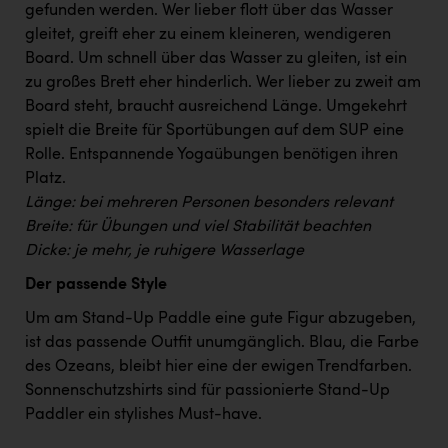
Wirtschaftskammer OÖ Energiehandel
gefunden werden. Wer lieber flott über das Wasser
gleitet, greift eher zu einem kleineren, wendigeren
Dopgas
Board. Um schnell über das Wasser zu gleiten, ist ein
kunden basics
zu großes Brett eher hinderlich. Wer lieber zu zweit am
Board steht, braucht ausreichend Länge. Umgekehrt
kontakt
spielt die Breite für Sportübungen auf dem SUP eine
Rolle. Entspannende Yogaübungen benötigen ihren
Platz.
Länge: bei mehreren Personen besonders relevant
Breite: für Übungen und viel Stabilität beachten
Dicke: je mehr, je ruhigere Wasserlage
Der passende Style
Um am Stand-Up Paddle eine gute Figur abzugeben,
ist das passende Outfit unumgänglich. Blau, die Farbe
des Ozeans, bleibt hier eine der ewigen Trendfarben.
Sonnenschutzshirts sind für passionierte Stand-Up
Paddler ein stylishes Must-have.