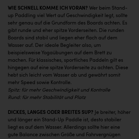
TCL
WIE SCHNELL KOMME ICH VORAN?
Wer beim Stand-
TGW Logistics
up Paddling viel Wert auf Geschwindigkeit legt, sollte
sehr genau auf die Grundform des Boards achten. Es
TRAILOMAT & Cycling Austria
gibt runde und eher spitze Vorderseiten. Die runden
VERITAS
Boards sind stabil und liegen eher flach auf dem
Wasser auf. Der ideale Begleiter also, um
Vier Diamanten
beispielsweise Yogaübungen auf dem Brett zu
Vorlagenportal
machen. Für klassisches, sportliches Paddeln gilt es
hingegen auf eine spitze Vorderseite zu achten. Diese
Wir besiegen Krebs
hebt sich leicht vom Wasser ab und gewährt somit
Wirtschaftskammer OÖ
mehr Speed sowie Kontrolle.
Spitz: für mehr Geschwindigkeit und Kontrolle
ZGONC
Rund: für mehr Stabilität und Platz
ZULuft - Zukunft Luft Austria
DICKES, LANGES ODER BREITES SUP?
Je breiter, höher
z.l.ö.
und länger ein Stand-Up Paddle ist, desto stabiler
liegt es auf dem Wasser. Allerdings sollte hier eine
Österreichisches Hebammengremium
gute Balance zwischen Größe und Fahrvergnügen