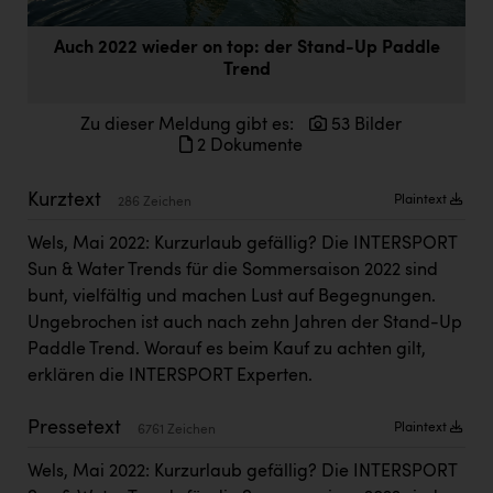
Doppler Gruppe
Auch 2022 wieder on top: der Stand-Up Paddle
ERLUS AG
Trend
everfield
Zu dieser Meldung gibt es:
53 Bilder
Firmenradl
2 Dokumente
Fristads Austria
Kurztext
Plaintext
286 Zeichen
HIG Infomotion Group
Wels, Mai 2022: Kurzurlaub gefällig? Die INTERSPORT
IFE Austria GmbH
Sun & Water Trends für die Sommersaison 2022 sind
bunt, vielfältig und machen Lust auf Begegnungen.
Immotech
Ungebrochen ist auch nach zehn Jahren der Stand-Up
INTERSPAR
Paddle Trend. Worauf es beim Kauf zu achten gilt,
erklären die INTERSPORT Experten.
INTERSPORT Austria
Jesolo
Pressetext
Plaintext
6761 Zeichen
Jane Goodall Institute Austria
Wels, Mai 2022: Kurzurlaub gefällig? Die INTERSPORT