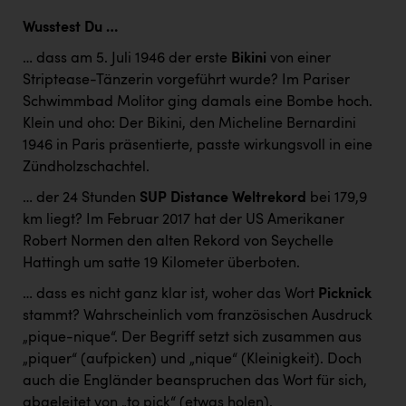
Wusstest Du …
… dass am 5. Juli 1946 der erste
Bikini
von einer
Striptease-Tänzerin vorgeführt wurde? Im Pariser
Schwimmbad Molitor ging damals eine Bombe hoch.
Klein und oho: Der Bikini, den Micheline Bernardini
1946 in Paris präsentierte, passte wirkungsvoll in eine
Zündholzschachtel.
… der 24 Stunden
SUP Distance Weltrekord
bei 179,9
km liegt? Im Februar 2017 hat der US Amerikaner
Robert Normen den alten Rekord von Seychelle
Hattingh um satte 19 Kilometer überboten.
… dass es nicht ganz klar ist, woher das Wort
Picknick
stammt? Wahrscheinlich vom französischen Ausdruck
„pique-nique“. Der Begriff setzt sich zusammen aus
„piquer“ (aufpicken) und „nique“ (Kleinigkeit). Doch
auch die Engländer beanspruchen das Wort für sich,
abgeleitet von „to pick“ (etwas holen).