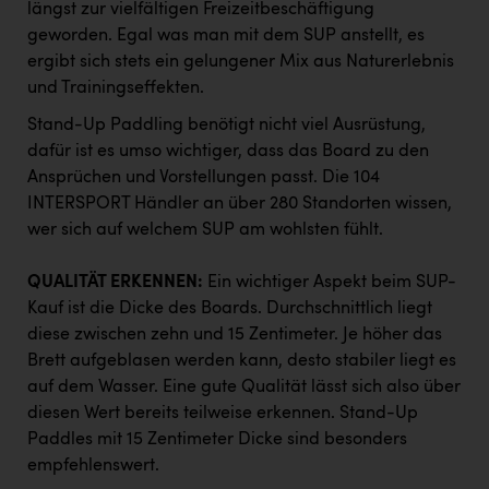
längst zur vielfältigen Freizeitbeschäftigung
PEZ
geworden. Egal was man mit dem SUP anstellt, es
PÜSPÖK
ergibt sich stets ein gelungener Mix aus Naturerlebnis
und Trainingseffekten.
REMAX
Stand-Up Paddling benötigt nicht viel Ausrüstung,
RE/MAX Welcome
dafür ist es umso wichtiger, dass das Board zu den
Resch&Frisch
Ansprüchen und Vorstellungen passt. Die 104
INTERSPORT Händler an über 280 Standorten wissen,
RUBBLE MASTER
wer sich auf welchem SUP am wohlsten fühlt.
Ruderclub Wels
QUALITÄT ERKENNEN:
Ein wichtiger Aspekt beim SUP-
SCRI - Salzburg Cancer Research Institute
Kauf ist die Dicke des Boards. Durchschnittlich liegt
SCHMACHTL GmbH
diese zwischen zehn und 15 Zentimeter. Je höher das
Brett aufgeblasen werden kann, desto stabiler liegt es
Schwingshandl - automation technology gmbh
auf dem Wasser. Eine gute Qualität lässt sich also über
diesen Wert bereits teilweise erkennen. Stand-Up
Seher + Partner
Paddles mit 15 Zentimeter Dicke sind besonders
Smurfit Westrock Nettingsdorf
empfehlenswert.