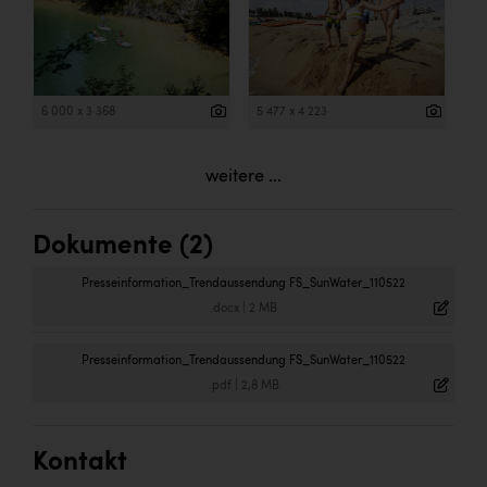
6 000 x 3 368
5 477 x 4 223
weitere ...
Dokumente (2)
Presseinformation_Trendaussendung FS_SunWater_110522
.docx
|
2 MB
Presseinformation_Trendaussendung FS_SunWater_110522
.pdf
|
2,8 MB
Kontakt