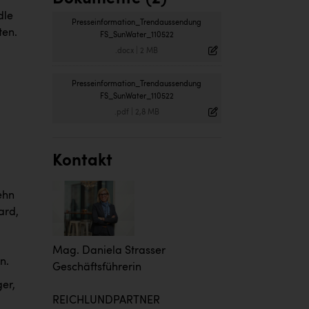
dle
Presseinformation_Trendaussendung
ten.
FS_SunWater_110522
.docx
|
2 MB
Presseinformation_Trendaussendung
FS_SunWater_110522
.pdf
|
2,8 MB
Kontakt
ehn
ard,
Mag. Daniela Strasser
n.
Geschäftsführerin
ger,
REICHLUNDPARTNER