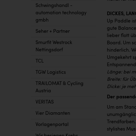
Schwingshandl -
automation technology
DICKES, LA
gmbh
Up Paddle ist
gute Balanc
Seher + Partner
lieber flott 
Smurfit Westrock
Board. Um sch
Nettingsdorf
hinderlich. W
Umgekehrt sp
TCL
Entspannende
Länge: bei m
TGW Logistics
Breite: für Ü
TRAILOMAT & Cycling
Dicke: je meh
Austria
Der passende
VERITAS
Um am Stand-
Vier Diamanten
unumgänglich
Trendfarben.
Vorlagenportal
stylishes Mu