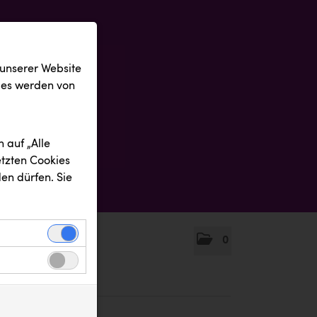
 unserer Website
ies werden von
 auf „Alle
etzten Cookies
en dürfen. Sie
0
einwandfreie
nbezogenen
n uns zu