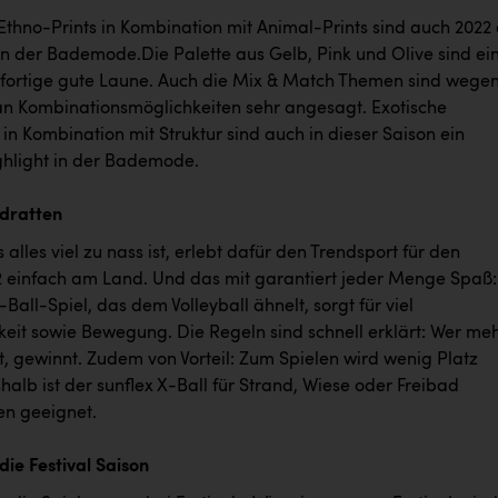
Ethno-Prints in Kombination mit Animal-Prints sind auch 2022
in der Bademode.Die Palette aus Gelb, Pink und Olive sind ei
ofortige gute Laune. Auch die Mix & Match Themen sind wege
 an Kombinationsmöglichkeiten sehr angesagt. Exotische
in Kombination mit Struktur sind auch in dieser Saison ein
ghlight in der Bademode.
dratten
lles viel zu nass ist, erlebt dafür den Trendsport für den
einfach am Land. Und das mit garantiert jeder Menge Spaß:
-Ball-Spiel, das dem Volleyball ähnelt, sorgt für viel
eit sowie Bewegung. Die Regeln sind schnell erklärt: Wer me
, gewinnt. Zudem von Vorteil: Zum Spielen wird wenig Platz
halb ist der sunflex X-Ball für Strand, Wiese oder Freibad
n geeignet.
die Festival Saison