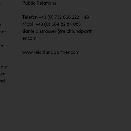
Public Relations
m
Telefon +43 (0) 732 666 222 1148
Mobil +43 (0) 664 82 84 083
s
daniela.strasser@reichlundpartn
her
er.com
.
en.
www.reichlundpartner.com
.
 auf
ten.
und
e