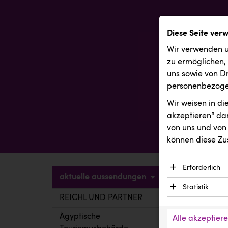
Diese Seite ver
Wir verwenden u
zu ermöglichen,
uns sowie von Dr
personenbezogen
Wir weisen in d
akzeptieren“ dam
von uns und von 
können diese Zu
Erforderlich
aktuelle aussendungen
Essenzielle C
Statistik
Funktion der 
REICHL UND PARTNER
aktuelle a
Statistik Cook
Daten und wer
verstehen, wi
Ägyptische
Alle akzeptier
Anbieter: Eigentü