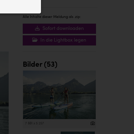
ID auf Ihrem
 der Website
Alle Inhalte dieser Meldung als .zip:
Sofort downloaden
In die Lightbox legen
Bilder (53)
7 881 x 5 257