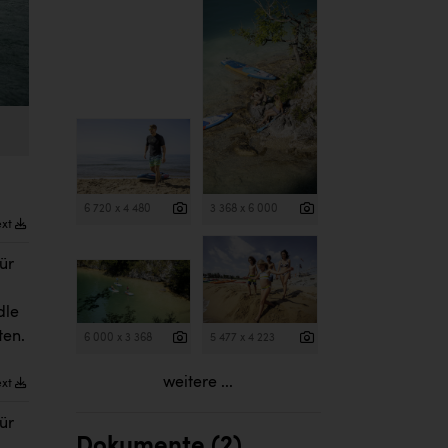
6 720 x 4 480
3 368 x 6 000
ext
ür
dle
ten.
6 000 x 3 368
5 477 x 4 223
weitere ...
ext
ür
Dokumente (2)