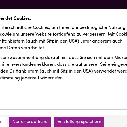
wendet Cookies.
nterschiedliche Cookies, um Ihnen die best­mögliche Nutzung
 sowie um unsere Website fortlaufend zu verbessern. Mit Cook
ittanbietern (auch mit Sitz in den USA) unter anderem auch
e Daten verarbeitet.
iesem Zusammenhang darauf hin, dass Sie sich mit dem Klicken
it ein­ver­standen erklären, dass die auf unserer Seite einges
den Drittanbietern (auch mit Sitz in den USA) verwendet werd
stimmung jederzeit widerrufen.
ookies ermöglichen grundlegende Funktionen und sind für die 
Website erforderlich. Diese Cookies speichern keine persone
ussendungen
INTERSPORT Austria
ies erfassen Informationen anonym. Diese Informationen helfe
den an keine Dritten übermittelt.
e unsere Besucher unsere Website nutzen.
en
Nur erforderliche
Einstellung speichern
mer der Website (Erstanbieter)