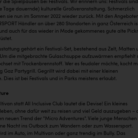
 die Spielpausen bei Festivals. Wir erinnern uns: Festivals sind
e Tage dauernde) kulturelle Großveranstaltung. Schmerzlich
ren sie nun im Sommer 2022 wieder zurück. Mit den Angebote
RSPORT Händler an über 280 Standorten in ganz Österreich is
und auch für das wieder in Mode gekommenes gute alte Pick
üstet.
stattung gehört ein Festival-Set, bestehend aus Zelt, Matten 
 Um die mitgebrachte Gulaschsuppe aufzuwärmen empfiehlt 
chset mit Trockenbrennstoff. Wer es feudaler möchte, kocht m
az Partygrill. Gegrillt wird dabei mit einer kleinen
 Dies ist bei Festivals und in Parks meistens erlaubt.
ture
tivan statt All Inclusive Club lautet die Devise! Ein kleines
leben, ohne dafür weit zu reisen und viel Geld auszugeben – 
en neuen Trend der "Micro Adventures". Viele junge Menschen
 eine Nacht ins Outback zum Wandern oder zum Wassersport.
ird im Auto, im Multivan oder ganz trendig im Bully. Das