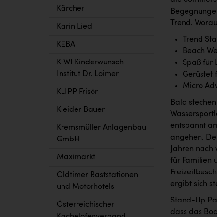
die Sommersa
Kärcher
Begegnungen
Trend. Worau
Karin Liedl
Trend St
KEBA
Beach We
KIWI Kinderwunsch
Spaß für 
Institut Dr. Loimer
Gerüstet f
Micro Ad
KLIPP Frisör
Bald stechen
Kleider Bauer
Wassersportl
entspannt am
Kremsmüller Anlagenbau
angehen. Der
GmbH
Jahren nach 
Maximarkt
für Familien 
Freizeitbesc
Oldtimer Raststationen
ergibt sich s
und Motorhotels
Stand-Up Padd
Österreichischer
dass das Boa
Kachelofenverband