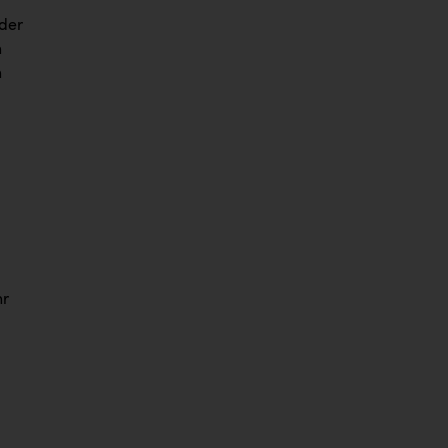
 der
n
n
hr