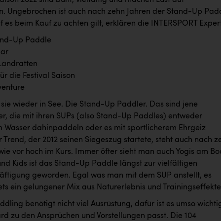
ison 2022 sind bunt, vielfältig und machen Lust auf
. Ungebrochen ist auch nach zehn Jahren der Stand-Up Pad
f es beim Kauf zu achten gilt, erklären die INTERSPORT Exper
and-Up Paddle
ar
Landratten
ür die Festival Saison
venture
 sie wieder in See. Die Stand-Up Paddler. Das sind jene
er, die mit ihren SUPs (also Stand-Up Paddles) entweder
 Wasser dahinpaddeln oder es mit sportlicherem Ehrgeiz
 Trend, der 2012 seinen Siegeszug startete, steht auch nach z
wie vor hoch im Kurs. Immer öfter sieht man auch Yogis am Bo
und Kids ist das Stand-Up Paddle längst zur vielfältigen
häftigung geworden. Egal was man mit dem SUP anstellt, es
tets ein gelungener Mix aus Naturerlebnis und Trainingseffekte
ling benötigt nicht viel Ausrüstung, dafür ist es umso wichti
rd zu den Ansprüchen und Vorstellungen passt. Die 104