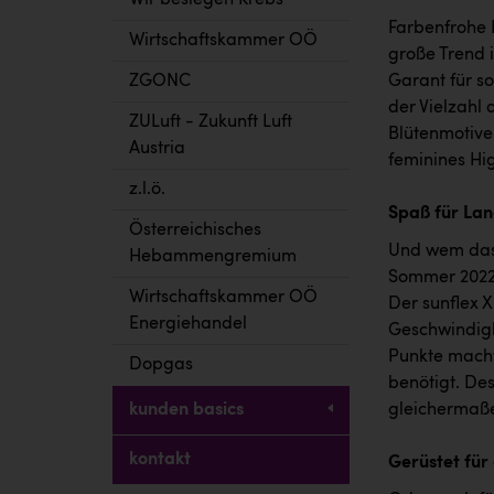
Wir besiegen Krebs
Farbenfrohe 
Wirtschaftskammer OÖ
große Trend 
ZGONC
Garant für s
der Vielzahl
ZULuft - Zukunft Luft
Blütenmotive 
Austria
feminines Hi
z.l.ö.
Spaß für Lan
Österreichisches
Und wem das a
Hebammengremium
Sommer 2022 
Wirtschaftskammer OÖ
Der sunflex X
Energiehandel
Geschwindigk
Punkte macht
Dopgas
benötigt. Des
kunden basics
gleichermaße
kontakt
Gerüstet für 