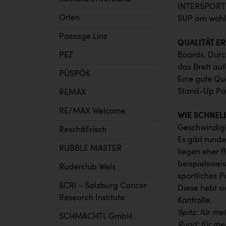
INTERSPORT H
Orlen
SUP am wohls
Passage Linz
QUALITÄT E
PEZ
Boards. Durch
das Brett au
PÜSPÖK
Eine gute Qua
Stand-Up Pad
REMAX
RE/MAX Welcome
WIE SCHNEL
Geschwindigk
Resch&Frisch
Es gibt runde
RUBBLE MASTER
liegen eher f
beispielswei
Ruderclub Wels
sportliches P
SCRI - Salzburg Cancer
Diese hebt s
Research Institute
Kontrolle.
Spitz: für me
SCHMACHTL GmbH
Rund: für meh