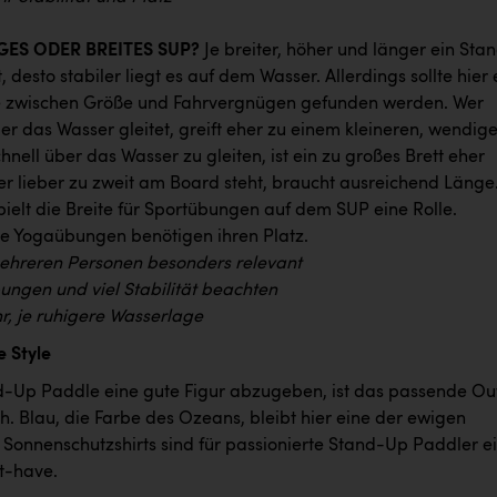
NGES ODER BREITES SUP?
Je breiter, höher und länger ein Sta
, desto stabiler liegt es auf dem Wasser. Allerdings sollte hier 
e zwischen Größe und Fahrvergnügen gefunden werden. Wer
über das Wasser gleitet, greift eher zu einem kleineren, wendig
nell über das Wasser zu gleiten, ist ein zu großes Brett eher
er lieber zu zweit am Board steht, braucht ausreichend Länge
ielt die Breite für Sportübungen auf dem SUP eine Rolle.
 Yogaübungen benötigen ihren Platz.
ehreren Personen besonders relevant
bungen und viel Stabilität beachten
r, je ruhigere Wasserlage
 Style
Up Paddle eine gute Figur abzugeben, ist das passende Out
. Blau, die Farbe des Ozeans, bleibt hier eine der ewigen
 Sonnenschutzshirts sind für passionierte Stand-Up Paddler e
st-have.