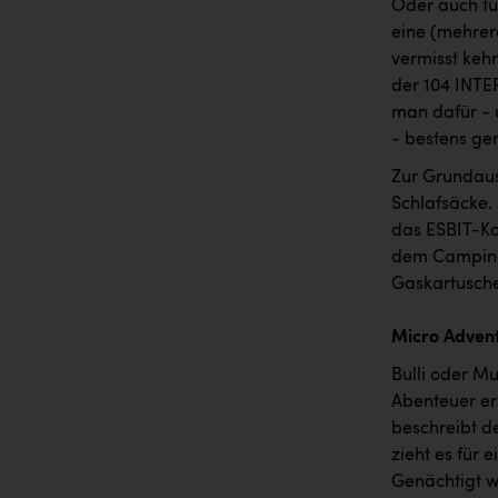
Oder auch für
eine (mehrer
vermisst keh
der 104 INTE
man dafür - 
- bestens ger
Zur Grundaus
Schlafsäcke.
das ESBIT-Ko
dem Camping G
Gaskartusche.
Micro Adven
Bulli oder Mul
Abenteuer er
beschreibt d
zieht es für
Genächtigt w