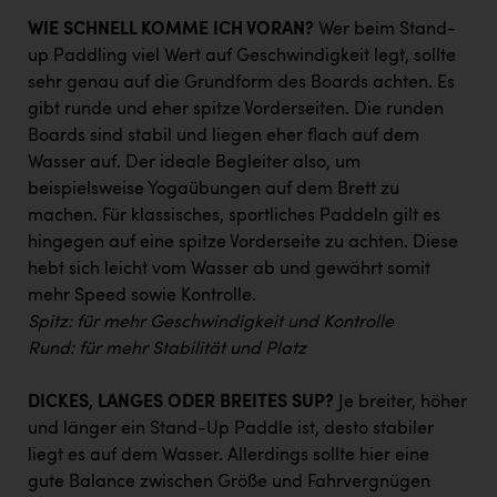
TCL
WIE SCHNELL KOMME ICH VORAN?
Wer beim Stand-
TGW Logistics
up Paddling viel Wert auf Geschwindigkeit legt, sollte
sehr genau auf die Grundform des Boards achten. Es
TRAILOMAT & Cycling Austria
gibt runde und eher spitze Vorderseiten. Die runden
VERITAS
Boards sind stabil und liegen eher flach auf dem
Wasser auf. Der ideale Begleiter also, um
Vier Diamanten
beispielsweise Yogaübungen auf dem Brett zu
Vorlagenportal
machen. Für klassisches, sportliches Paddeln gilt es
hingegen auf eine spitze Vorderseite zu achten. Diese
Wir besiegen Krebs
hebt sich leicht vom Wasser ab und gewährt somit
Wirtschaftskammer OÖ
mehr Speed sowie Kontrolle.
Spitz: für mehr Geschwindigkeit und Kontrolle
ZGONC
Rund: für mehr Stabilität und Platz
ZULuft - Zukunft Luft Austria
DICKES, LANGES ODER BREITES SUP?
Je breiter, höher
z.l.ö.
und länger ein Stand-Up Paddle ist, desto stabiler
liegt es auf dem Wasser. Allerdings sollte hier eine
Österreichisches Hebammengremium
gute Balance zwischen Größe und Fahrvergnügen