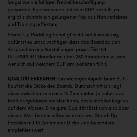
längst zur vielfältigen Freizeitbeschäftigung
PEZ
geworden. Egal was man mit dem SUP anstellt, es
PÜSPÖK
ergibt sich stets ein gelungener Mix aus Naturerlebnis
und Trainingseffekten.
REMAX
Stand-Up Paddling benötigt nicht viel Ausrüstung,
RE/MAX Welcome
dafür ist es umso wichtiger, dass das Board zu den
Resch&Frisch
Ansprüchen und Vorstellungen passt. Die 104
INTERSPORT Händler an über 280 Standorten wissen,
RUBBLE MASTER
wer sich auf welchem SUP am wohlsten fühlt.
Ruderclub Wels
QUALITÄT ERKENNEN:
Ein wichtiger Aspekt beim SUP-
SCRI - Salzburg Cancer Research Institute
Kauf ist die Dicke des Boards. Durchschnittlich liegt
SCHMACHTL GmbH
diese zwischen zehn und 15 Zentimeter. Je höher das
Brett aufgeblasen werden kann, desto stabiler liegt es
Schwingshandl - automation technology gmbh
auf dem Wasser. Eine gute Qualität lässt sich also über
diesen Wert bereits teilweise erkennen. Stand-Up
Seher + Partner
Paddles mit 15 Zentimeter Dicke sind besonders
Smurfit Westrock Nettingsdorf
empfehlenswert.