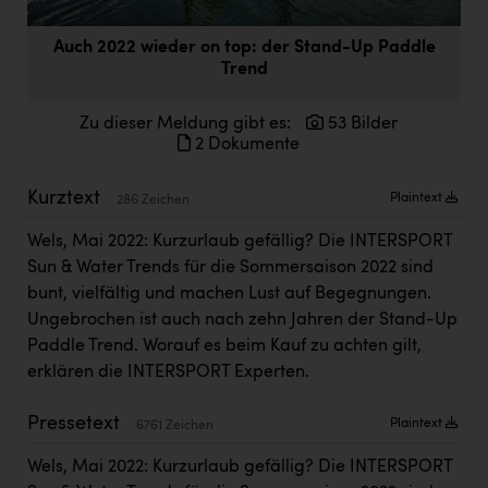
Doppler Gruppe
Auch 2022 wieder on top: der Stand-Up Paddle
ERLUS AG
Trend
everfield
Zu dieser Meldung gibt es:
53 Bilder
Firmenradl
2 Dokumente
Fristads Austria
Kurztext
Plaintext
286 Zeichen
HIG Infomotion Group
Wels, Mai 2022: Kurzurlaub gefällig? Die INTERSPORT
IFE Austria GmbH
Sun & Water Trends für die Sommersaison 2022 sind
bunt, vielfältig und machen Lust auf Begegnungen.
Immotech
Ungebrochen ist auch nach zehn Jahren der Stand-Up
INTERSPAR
Paddle Trend. Worauf es beim Kauf zu achten gilt,
erklären die INTERSPORT Experten.
INTERSPORT Austria
Jesolo
Pressetext
Plaintext
6761 Zeichen
Jane Goodall Institute Austria
Wels, Mai 2022: Kurzurlaub gefällig? Die INTERSPORT