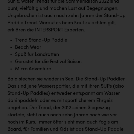
Sun & Water Trends für die Sommersaison 2022 sind
Kärcher
bunt, vielfältig und machen Lust auf Begegnungen.
Karin Liedl
Ungebrochen ist auch nach zehn Jahren der Stand-Up
Paddle Trend. Worauf es beim Kauf zu achten gilt,
KEBA
erklären die INTERSPORT Experten.
KIWI Kinderwunsch Institut Dr. Loimer
Trend Stand-Up Paddle
Beach Wear
KLIPP Frisör
Spaß für Landratten
Kleider Bauer
Gerüstet für die Festival Saison
Micro Adventure
Kremsmüller Anlagenbau GmbH
Bald stechen sie wieder in See. Die Stand-Up Paddler.
Maximarkt
Das sind jene Wassersportler, die mit ihren SUPs (also
Oldtimer Raststationen und Motorhotels
Stand-Up Paddles) entweder entspannt am Wasser
dahinpaddeln oder es mit sportlicherem Ehrgeiz
Österreichischer Kachelofenverband
angehen. Der Trend, der 2012 seinen Siegeszug
Orlen
startete, steht auch nach zehn Jahren nach wie vor
hoch im Kurs. Immer öfter sieht man auch Yogis am
Passage Linz
Board, für Familien und Kids ist das Stand-Up Paddle