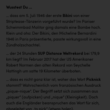
Wusstest Du …
… dass am 5. Juli 1946 der erste
Bikini
von einer
Striptease-Tänzerin vorgeführt wurde? Im Pariser
Schwimmbad Molitor ging damals eine Bombe hoch.
Klein und oho: Der Bikini, den Micheline Bernardini
1946 in Paris präsentierte, passte wirkungsvoll in eine
Zündholzschachtel.
… der 24 Stunden
SUP Distance Weltrekord
bei 179,9
km liegt? Im Februar 2017 hat der US Amerikaner
Robert Normen den alten Rekord von Seychelle
Hattingh um satte 19 Kilometer überboten.
… dass es nicht ganz klar ist, woher das Wort
Picknick
stammt? Wahrscheinlich vom französischen Ausdruck
„pique-nique“. Der Begriff setzt sich zusammen aus
„piquer“ (aufpicken) und „nique“ (Kleinigkeit). Doch
auch die Engländer beanspruchen das Wort für sich,
abgeleitet von „to pick“ (etwas holen).