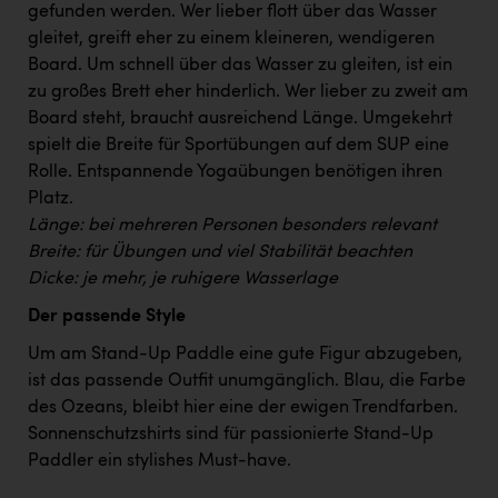
Wirtschaftskammer OÖ Energiehandel
gefunden werden. Wer lieber flott über das Wasser
gleitet, greift eher zu einem kleineren, wendigeren
Dopgas
Board. Um schnell über das Wasser zu gleiten, ist ein
kunden basics
zu großes Brett eher hinderlich. Wer lieber zu zweit am
Board steht, braucht ausreichend Länge. Umgekehrt
kontakt
spielt die Breite für Sportübungen auf dem SUP eine
Rolle. Entspannende Yogaübungen benötigen ihren
Platz.
Länge: bei mehreren Personen besonders relevant
Breite: für Übungen und viel Stabilität beachten
Dicke: je mehr, je ruhigere Wasserlage
Der passende Style
Um am Stand-Up Paddle eine gute Figur abzugeben,
ist das passende Outfit unumgänglich. Blau, die Farbe
des Ozeans, bleibt hier eine der ewigen Trendfarben.
Sonnenschutzshirts sind für passionierte Stand-Up
Paddler ein stylishes Must-have.