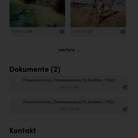
6 000 x 3 368
5 477 x 4 223
weitere ...
Dokumente (2)
Presseinformation_Trendaussendung FS_SunWater_110522
.docx
|
2 MB
Presseinformation_Trendaussendung FS_SunWater_110522
.pdf
|
2,8 MB
Kontakt