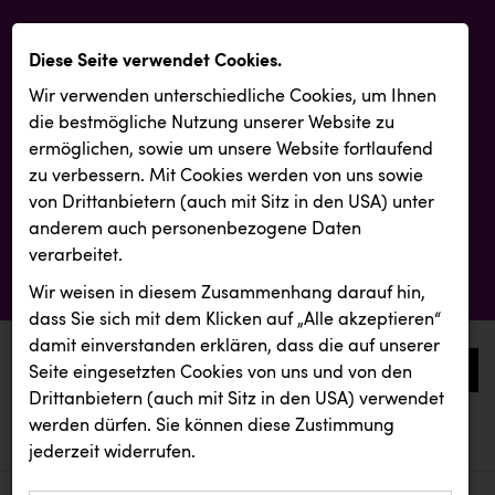
Diese Seite verwendet Cookies.
Wir verwenden unterschiedliche Cookies, um Ihnen
die best­mögliche Nutzung unserer Website zu
ermöglichen, sowie um unsere Website fortlaufend
zu verbessern. Mit Cookies werden von uns sowie
von Drittanbietern (auch mit Sitz in den USA) unter
anderem auch personenbezogene Daten
verarbeitet.
Wir weisen in diesem Zusammenhang darauf hin,
dass Sie sich mit dem Klicken auf „Alle akzeptieren“
damit ein­ver­standen erklären, dass die auf unserer
0
Seite eingesetzten Cookies von uns und von den
Drittanbietern (auch mit Sitz in den USA) verwendet
werden dürfen. Sie können diese Zustimmung
aktuelle aussendungen
aktuelle aussendungen
INTERSPORT Austria
jederzeit widerrufen.
REICHL UND PARTNER