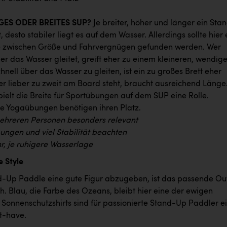
NGES ODER BREITES SUP?
Je breiter, höher und länger ein Sta
, desto stabiler liegt es auf dem Wasser. Allerdings sollte hier 
e zwischen Größe und Fahrvergnügen gefunden werden. Wer
über das Wasser gleitet, greift eher zu einem kleineren, wendig
nell über das Wasser zu gleiten, ist ein zu großes Brett eher
er lieber zu zweit am Board steht, braucht ausreichend Länge
ielt die Breite für Sportübungen auf dem SUP eine Rolle.
 Yogaübungen benötigen ihren Platz.
ehreren Personen besonders relevant
bungen und viel Stabilität beachten
r, je ruhigere Wasserlage
 Style
Up Paddle eine gute Figur abzugeben, ist das passende Out
. Blau, die Farbe des Ozeans, bleibt hier eine der ewigen
 Sonnenschutzshirts sind für passionierte Stand-Up Paddler e
st-have.