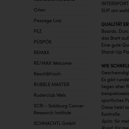
INTERSPORT H
Orlen
SUP am wohls
Passage Linz
QUALITÄT E
PEZ
Boards. Durch
das Brett au
PÜSPÖK
Eine gute Qua
Stand-Up Pad
REMAX
RE/MAX Welcome
WIE SCHNEL
Geschwindigk
Resch&Frisch
Es gibt runde
RUBBLE MASTER
liegen eher f
beispielswei
Ruderclub Wels
sportliches P
SCRI - Salzburg Cancer
Diese hebt s
Research Institute
Kontrolle.
Spitz: für me
SCHMACHTL GmbH
Rund: für meh