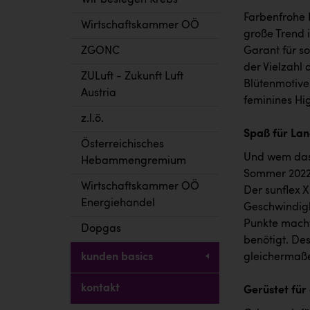
Wir besiegen Krebs
Farbenfrohe 
Wirtschaftskammer OÖ
große Trend 
ZGONC
Garant für s
der Vielzahl
ZULuft - Zukunft Luft
Blütenmotive 
Austria
feminines Hi
z.l.ö.
Spaß für Lan
Österreichisches
Und wem das a
Hebammengremium
Sommer 2022 
Wirtschaftskammer OÖ
Der sunflex X
Energiehandel
Geschwindigk
Punkte macht
Dopgas
benötigt. Des
kunden basics
gleichermaße
kontakt
Gerüstet für 