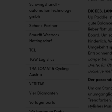
Schwingshandl -
automation technology
DICKES, LA
gmbh
Up Paddle ist
gute Balanc
Seher + Partner
lieber flott 
Smurfit Westrock
Board. Um sch
Nettingsdorf
hinderlich. W
Umgekehrt sp
TCL
Entspannende
Länge: bei m
TGW Logistics
Breite: für Ü
TRAILOMAT & Cycling
Dicke: je meh
Austria
Der passende
VERITAS
Um am Stand-
Vier Diamanten
unumgänglich
Trendfarben.
Vorlagenportal
stylishes Mu