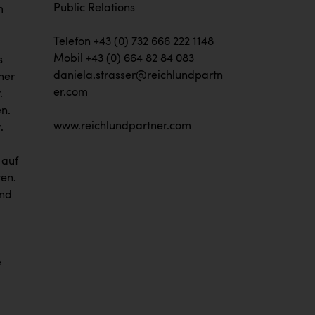
Public Relations
m
Telefon +43 (0) 732 666 222 1148
Mobil +43 (0) 664 82 84 083
s
daniela.strasser@reichlundpartn
her
er.com
.
en.
www.reichlundpartner.com
.
 auf
ten.
und
e