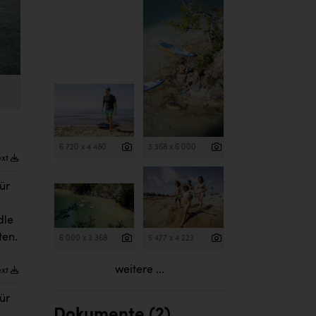
6 720 x 4 480
3 368 x 6 000
ext
ür
dle
ten.
6 000 x 3 368
5 477 x 4 223
weitere ...
ext
ür
Dokumente (2)