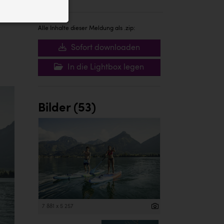
ID auf Ihrem
 der Website
Alle Inhalte dieser Meldung als .zip:
Sofort downloaden
In die Lightbox legen
Bilder (53)
7 881 x 5 257