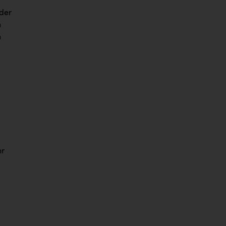
 der
n
n
hr