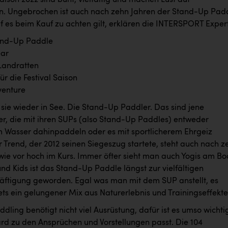
ison 2022 sind bunt, vielfältig und machen Lust auf
. Ungebrochen ist auch nach zehn Jahren der Stand-Up Pad
f es beim Kauf zu achten gilt, erklären die INTERSPORT Exper
and-Up Paddle
ar
Landratten
ür die Festival Saison
venture
 sie wieder in See. Die Stand-Up Paddler. Das sind jene
er, die mit ihren SUPs (also Stand-Up Paddles) entweder
 Wasser dahinpaddeln oder es mit sportlicherem Ehrgeiz
 Trend, der 2012 seinen Siegeszug startete, steht auch nach z
wie vor hoch im Kurs. Immer öfter sieht man auch Yogis am Bo
und Kids ist das Stand-Up Paddle längst zur vielfältigen
häftigung geworden. Egal was man mit dem SUP anstellt, es
tets ein gelungener Mix aus Naturerlebnis und Trainingseffekte
ling benötigt nicht viel Ausrüstung, dafür ist es umso wichti
rd zu den Ansprüchen und Vorstellungen passt. Die 104