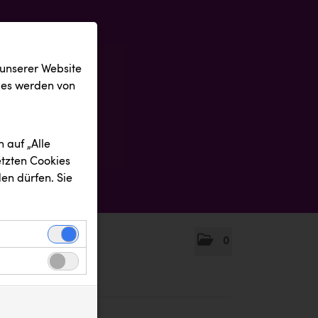
 unserer Website
ies werden von
 auf „Alle
etzten Cookies
en dürfen. Sie
0
einwandfreie
nbezogenen
n uns zu