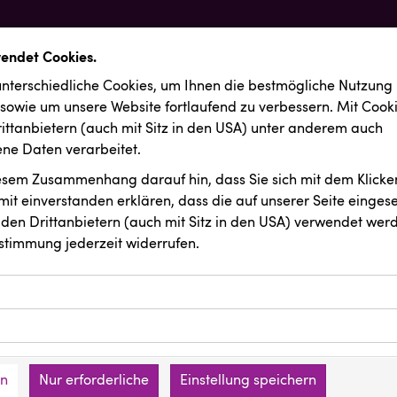
wendet Cookies.
nterschiedliche Cookies, um Ihnen die best­mögliche Nutzung
 sowie um unsere Website fortlaufend zu verbessern. Mit Cook
ittanbietern (auch mit Sitz in den USA) unter anderem auch
e Daten verarbeitet.
iesem Zusammenhang darauf hin, dass Sie sich mit dem Klicken
it ein­ver­standen erklären, dass die auf unserer Seite einges
den Drittanbietern (auch mit Sitz in den USA) verwendet werd
stimmung jederzeit widerrufen.
ookies ermöglichen grundlegende Funktionen und sind für die 
Website erforderlich. Diese Cookies speichern keine persone
ussendungen
INTERSPORT Austria
ies erfassen Informationen anonym. Diese Informationen helfe
den an keine Dritten übermittelt.
e unsere Besucher unsere Website nutzen.
en
Nur erforderliche
Einstellung speichern
mer der Website (Erstanbieter)