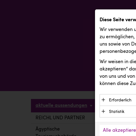
Diese Seite ver
Wir verwenden u
zu ermöglichen,
uns sowie von Dr
personenbezogen
Wir weisen in d
akzeptieren“ dam
von uns und von 
können diese Zu
Erforderlich
aktuelle aussendungen
Essenzielle C
Statistik
Funktion der 
REICHL UND PARTNER
aktuelle a
Statistik Cook
Daten und wer
verstehen, wi
Ägyptische
Alle akzeptier
Anbieter: Eigentü