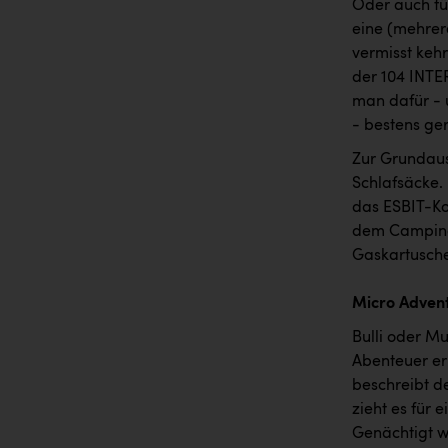
Oder auch für
eine (mehrer
vermisst keh
der 104 INTE
man dafür - 
- bestens ger
Zur Grundaus
Schlafsäcke.
das ESBIT-Ko
dem Camping G
Gaskartusche.
Micro Adven
Bulli oder Mul
Abenteuer er
beschreibt d
zieht es für
Genächtigt w