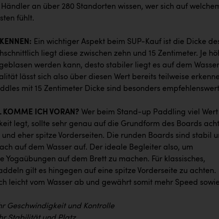
ändler an über 280 Standorten wissen, wer sich auf welche
ten fühlt.
RKENNEN:
Ein wichtiger Aspekt beim SUP-Kauf ist die Dicke de
schnittlich liegt diese zwischen zehn und 15 Zentimeter. Je hö
fgeblasen werden kann, desto stabiler liegt es auf dem Wasser
lität lässt sich also über diesen Wert bereits teilweise erkenn
dles mit 15 Zentimeter Dicke sind besonders empfehlenswert
L KOMME ICH VORAN?
Wer beim Stand-up Paddling viel Wert
eit legt, sollte sehr genau auf die Grundform des Boards ach
 und eher spitze Vorderseiten. Die runden Boards sind stabil 
lach auf dem Wasser auf. Der ideale Begleiter also, um
se Yogaübungen auf dem Brett zu machen. Für klassisches,
addeln gilt es hingegen auf eine spitze Vorderseite zu achten.
ich leicht vom Wasser ab und gewährt somit mehr Speed sowi
hr Geschwindigkeit und Kontrolle
r Stabilität und Platz