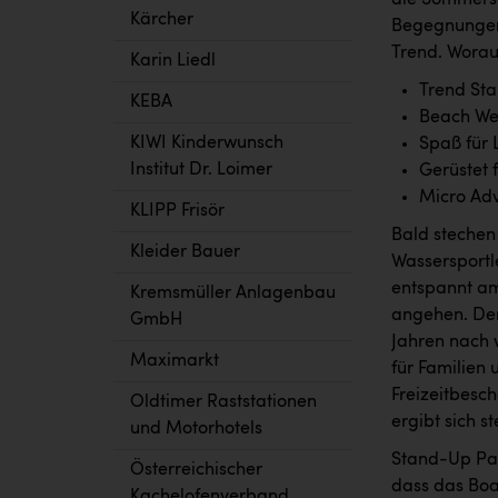
die Sommersa
Kärcher
Begegnungen
Trend. Worau
Karin Liedl
Trend St
KEBA
Beach We
KIWI Kinderwunsch
Spaß für 
Institut Dr. Loimer
Gerüstet f
Micro Ad
KLIPP Frisör
Bald stechen
Kleider Bauer
Wassersportl
entspannt am
Kremsmüller Anlagenbau
angehen. Der
GmbH
Jahren nach 
Maximarkt
für Familien 
Freizeitbesc
Oldtimer Raststationen
ergibt sich s
und Motorhotels
Stand-Up Padd
Österreichischer
dass das Boa
Kachelofenverband