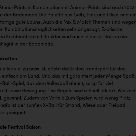
Ethno-Prints in Kombination mit Animal-Prints sind auch 2022
in der Bademode.Die Palette aus Gelb, Pink und Olive sind ei
ofortige gute Laune. Auch die Mix & Match Themen sind wege
 an Kombinationsmöglichkeiten sehr angesagt. Exotische
in Kombination mit Struktur sind auch in dieser Saison ein
ghlight in der Bademode.
dratten
lles viel zu nass ist, erlebt dafür den Trendsport für den
einfach am Land. Und das mit garantiert jeder Menge Spaß:
-Ball-Spiel, das dem Volleyball ähnelt, sorgt für viel
eit sowie Bewegung. Die Regeln sind schnell erklärt: Wer me
, gewinnt. Zudem von Vorteil: Zum Spielen wird wenig Platz
halb ist der sunflex X-Ball für Strand, Wiese oder Freibad
n geeignet.
die Festival Saison