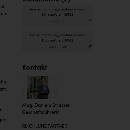
dle
Presseinformation_Trendaussendung
ten.
FS_SunWater_110522
.docx
|
2 MB
Presseinformation_Trendaussendung
FS_SunWater_110522
.pdf
|
2,8 MB
Kontakt
ehn
ard,
Mag. Daniela Strasser
n.
Geschäftsführerin
ger,
REICHLUNDPARTNER