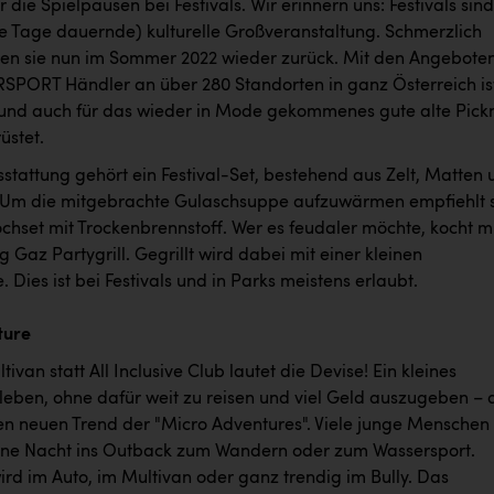
 die Spielpausen bei Festivals. Wir erinnern uns: Festivals sind
e Tage dauernde) kulturelle Großveranstaltung. Schmerzlich
ren sie nun im Sommer 2022 wieder zurück. Mit den Angebote
RSPORT Händler an über 280 Standorten in ganz Österreich is
und auch für das wieder in Mode gekommenes gute alte Pick
üstet.
stattung gehört ein Festival-Set, bestehend aus Zelt, Matten 
 Um die mitgebrachte Gulaschsuppe aufzuwärmen empfiehlt 
chset mit Trockenbrennstoff. Wer es feudaler möchte, kocht m
az Partygrill. Gegrillt wird dabei mit einer kleinen
 Dies ist bei Festivals und in Parks meistens erlaubt.
ture
tivan statt All Inclusive Club lautet die Devise! Ein kleines
leben, ohne dafür weit zu reisen und viel Geld auszugeben – 
en neuen Trend der "Micro Adventures". Viele junge Menschen
 eine Nacht ins Outback zum Wandern oder zum Wassersport.
ird im Auto, im Multivan oder ganz trendig im Bully. Das