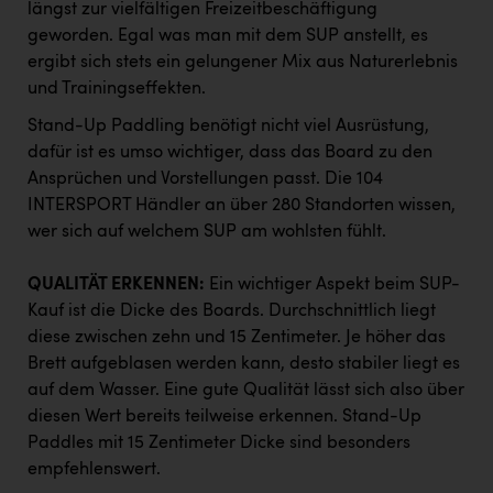
längst zur vielfältigen Freizeitbeschäftigung
PEZ
geworden. Egal was man mit dem SUP anstellt, es
PÜSPÖK
ergibt sich stets ein gelungener Mix aus Naturerlebnis
und Trainingseffekten.
REMAX
Stand-Up Paddling benötigt nicht viel Ausrüstung,
RE/MAX Welcome
dafür ist es umso wichtiger, dass das Board zu den
Resch&Frisch
Ansprüchen und Vorstellungen passt. Die 104
INTERSPORT Händler an über 280 Standorten wissen,
RUBBLE MASTER
wer sich auf welchem SUP am wohlsten fühlt.
Ruderclub Wels
QUALITÄT ERKENNEN:
Ein wichtiger Aspekt beim SUP-
SCRI - Salzburg Cancer Research Institute
Kauf ist die Dicke des Boards. Durchschnittlich liegt
SCHMACHTL GmbH
diese zwischen zehn und 15 Zentimeter. Je höher das
Brett aufgeblasen werden kann, desto stabiler liegt es
Schwingshandl - automation technology gmbh
auf dem Wasser. Eine gute Qualität lässt sich also über
diesen Wert bereits teilweise erkennen. Stand-Up
Seher + Partner
Paddles mit 15 Zentimeter Dicke sind besonders
Smurfit Westrock Nettingsdorf
empfehlenswert.