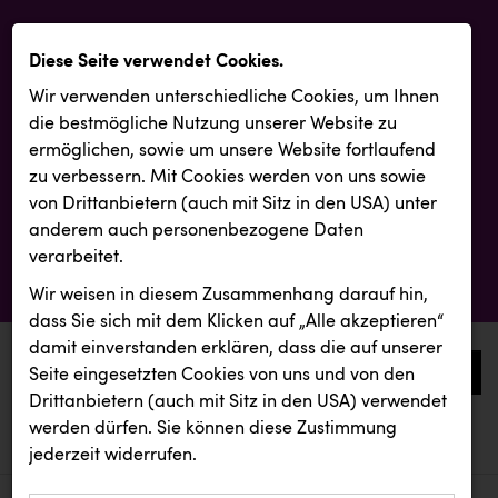
Diese Seite verwendet Cookies.
Wir verwenden unterschiedliche Cookies, um Ihnen
die best­mögliche Nutzung unserer Website zu
ermöglichen, sowie um unsere Website fortlaufend
zu verbessern. Mit Cookies werden von uns sowie
von Drittanbietern (auch mit Sitz in den USA) unter
anderem auch personenbezogene Daten
verarbeitet.
Wir weisen in diesem Zusammenhang darauf hin,
dass Sie sich mit dem Klicken auf „Alle akzeptieren“
damit ein­ver­standen erklären, dass die auf unserer
0
Seite eingesetzten Cookies von uns und von den
Drittanbietern (auch mit Sitz in den USA) verwendet
werden dürfen. Sie können diese Zustimmung
aktuelle aussendungen
aktuelle aussendungen
INTERSPORT Austria
jederzeit widerrufen.
REICHL UND PARTNER