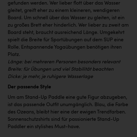
Wirtschaftskammer OÖ Energiehandel
gefunden werden. Wer lieber flott über das Wasser
gleitet, greift eher zu einem kleineren, wendigeren
Dopgas
Board. Um schnell über das Wasser zu gleiten, ist ein
kunden basics
zu großes Brett eher hinderlich. Wer lieber zu zweit am
Board steht, braucht ausreichend Länge. Umgekehrt
kontakt
spielt die Breite für Sportübungen auf dem SUP eine
Rolle. Entspannende Yogaübungen benötigen ihren
Platz.
Länge: bei mehreren Personen besonders relevant
Breite: für Übungen und viel Stabilität beachten
Dicke: je mehr, je ruhigere Wasserlage
Der passende Style
Um am Stand-Up Paddle eine gute Figur abzugeben,
ist das passende Outfit unumgänglich. Blau, die Farbe
des Ozeans, bleibt hier eine der ewigen Trendfarben.
Sonnenschutzshirts sind für passionierte Stand-Up
Paddler ein stylishes Must-have.