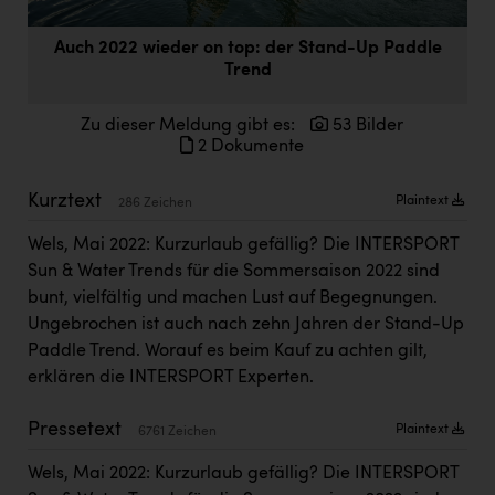
Doppler Gruppe
Auch 2022 wieder on top: der Stand-Up Paddle
ERLUS AG
Trend
everfield
Zu dieser Meldung gibt es:
53 Bilder
Firmenradl
2 Dokumente
Fristads Austria
Kurztext
Plaintext
286 Zeichen
HIG Infomotion Group
Wels, Mai 2022: Kurzurlaub gefällig? Die INTERSPORT
IFE Austria GmbH
Sun & Water Trends für die Sommersaison 2022 sind
bunt, vielfältig und machen Lust auf Begegnungen.
Immotech
Ungebrochen ist auch nach zehn Jahren der Stand-Up
INTERSPAR
Paddle Trend. Worauf es beim Kauf zu achten gilt,
erklären die INTERSPORT Experten.
INTERSPORT Austria
Jesolo
Pressetext
Plaintext
6761 Zeichen
Jane Goodall Institute Austria
Wels, Mai 2022: Kurzurlaub gefällig? Die INTERSPORT