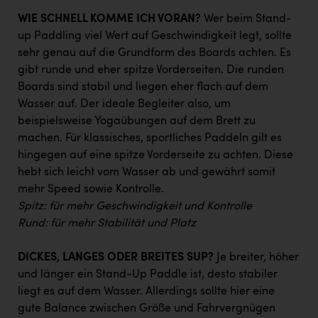
TCL
WIE SCHNELL KOMME ICH VORAN?
Wer beim Stand-
TGW Logistics
up Paddling viel Wert auf Geschwindigkeit legt, sollte
sehr genau auf die Grundform des Boards achten. Es
TRAILOMAT & Cycling Austria
gibt runde und eher spitze Vorderseiten. Die runden
VERITAS
Boards sind stabil und liegen eher flach auf dem
Wasser auf. Der ideale Begleiter also, um
Vier Diamanten
beispielsweise Yogaübungen auf dem Brett zu
Vorlagenportal
machen. Für klassisches, sportliches Paddeln gilt es
hingegen auf eine spitze Vorderseite zu achten. Diese
Wir besiegen Krebs
hebt sich leicht vom Wasser ab und gewährt somit
Wirtschaftskammer OÖ
mehr Speed sowie Kontrolle.
Spitz: für mehr Geschwindigkeit und Kontrolle
ZGONC
Rund: für mehr Stabilität und Platz
ZULuft - Zukunft Luft Austria
DICKES, LANGES ODER BREITES SUP?
Je breiter, höher
z.l.ö.
und länger ein Stand-Up Paddle ist, desto stabiler
liegt es auf dem Wasser. Allerdings sollte hier eine
Österreichisches Hebammengremium
gute Balance zwischen Größe und Fahrvergnügen