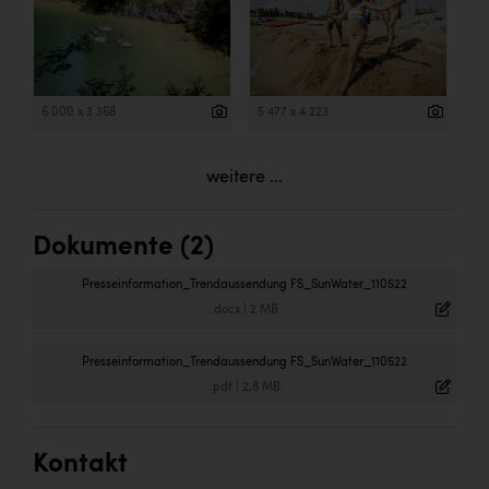
6 000 x 3 368
5 477 x 4 223
weitere ...
Dokumente (2)
Presseinformation_Trendaussendung FS_SunWater_110522
.docx
|
2 MB
Presseinformation_Trendaussendung FS_SunWater_110522
.pdf
|
2,8 MB
Kontakt