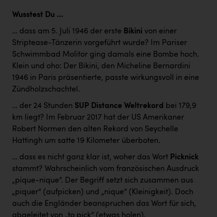
Wusstest Du …
… dass am 5. Juli 1946 der erste
Bikini
von einer
Striptease-Tänzerin vorgeführt wurde? Im Pariser
Schwimmbad Molitor ging damals eine Bombe hoch.
Klein und oho: Der Bikini, den Micheline Bernardini
1946 in Paris präsentierte, passte wirkungsvoll in eine
Zündholzschachtel.
… der 24 Stunden
SUP Distance Weltrekord
bei 179,9
km liegt? Im Februar 2017 hat der US Amerikaner
Robert Normen den alten Rekord von Seychelle
Hattingh um satte 19 Kilometer überboten.
… dass es nicht ganz klar ist, woher das Wort
Picknick
stammt? Wahrscheinlich vom französischen Ausdruck
„pique-nique“. Der Begriff setzt sich zusammen aus
„piquer“ (aufpicken) und „nique“ (Kleinigkeit). Doch
auch die Engländer beanspruchen das Wort für sich,
abgeleitet von „to pick“ (etwas holen).