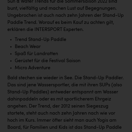
Sun & Water Trends für die Sommersaison 2022 sind
Kärcher
bunt, vielfältig und machen Lust auf Begegnungen.
Karin Liedl
Ungebrochen ist auch nach zehn Jahren der Stand-Up
Paddle Trend. Worauf es beim Kauf zu achten gilt,
KEBA
erklären die INTERSPORT Experten.
KIWI Kinderwunsch Institut Dr. Loimer
Trend Stand-Up Paddle
Beach Wear
KLIPP Frisör
Spaß für Landratten
Kleider Bauer
Gerüstet für die Festival Saison
Micro Adventure
Kremsmüller Anlagenbau GmbH
Bald stechen sie wieder in See. Die Stand-Up Paddler.
Maximarkt
Das sind jene Wassersportler, die mit ihren SUPs (also
Oldtimer Raststationen und Motorhotels
Stand-Up Paddles) entweder entspannt am Wasser
dahinpaddeln oder es mit sportlicherem Ehrgeiz
Österreichischer Kachelofenverband
angehen. Der Trend, der 2012 seinen Siegeszug
Orlen
startete, steht auch nach zehn Jahren nach wie vor
hoch im Kurs. Immer öfter sieht man auch Yogis am
Passage Linz
Board, für Familien und Kids ist das Stand-Up Paddle