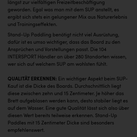
längst zur vielfältigen Freizeitbeschäftigung
PEZ
geworden. Egal was man mit dem SUP anstellt, es
PÜSPÖK
ergibt sich stets ein gelungener Mix aus Naturerlebnis
und Trainingseffekten.
REMAX
Stand-Up Paddling benötigt nicht viel Ausrüstung,
RE/MAX Welcome
dafür ist es umso wichtiger, dass das Board zu den
Resch&Frisch
Ansprüchen und Vorstellungen passt. Die 104
INTERSPORT Händler an über 280 Standorten wissen,
RUBBLE MASTER
wer sich auf welchem SUP am wohlsten fühlt.
Ruderclub Wels
QUALITÄT ERKENNEN:
Ein wichtiger Aspekt beim SUP-
SCRI - Salzburg Cancer Research Institute
Kauf ist die Dicke des Boards. Durchschnittlich liegt
SCHMACHTL GmbH
diese zwischen zehn und 15 Zentimeter. Je höher das
Brett aufgeblasen werden kann, desto stabiler liegt es
Schwingshandl - automation technology gmbh
auf dem Wasser. Eine gute Qualität lässt sich also über
diesen Wert bereits teilweise erkennen. Stand-Up
Seher + Partner
Paddles mit 15 Zentimeter Dicke sind besonders
Smurfit Westrock Nettingsdorf
empfehlenswert.