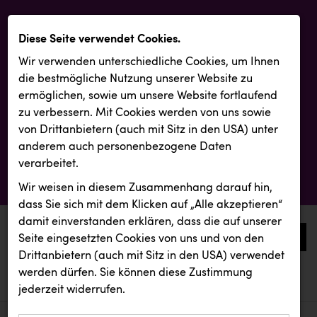
Diese Seite verwendet Cookies.
Wir verwenden unterschiedliche Cookies, um Ihnen
die best­mögliche Nutzung unserer Website zu
ermöglichen, sowie um unsere Website fortlaufend
zu verbessern. Mit Cookies werden von uns sowie
von Drittanbietern (auch mit Sitz in den USA) unter
anderem auch personenbezogene Daten
verarbeitet.
Wir weisen in diesem Zusammenhang darauf hin,
dass Sie sich mit dem Klicken auf „Alle akzeptieren“
damit ein­ver­standen erklären, dass die auf unserer
0
Seite eingesetzten Cookies von uns und von den
Drittanbietern (auch mit Sitz in den USA) verwendet
werden dürfen. Sie können diese Zustimmung
aktuelle aussendungen
aktuelle aussendungen
INTERSPORT Austria
jederzeit widerrufen.
REICHL UND PARTNER