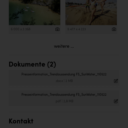
6 000 x 3 368
5 477 x 4 223
weitere ...
Dokumente (2)
Presseinformation_Trendaussendung FS_SunWater_110522
.docx
|
2 MB
Presseinformation_Trendaussendung FS_SunWater_110522
.pdf
|
2,8 MB
Kontakt