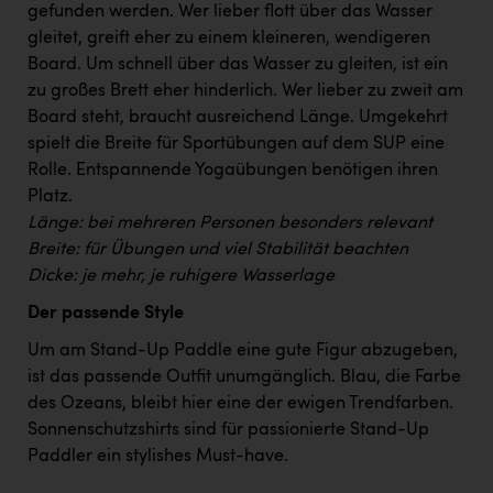
Wirtschaftskammer OÖ Energiehandel
gefunden werden. Wer lieber flott über das Wasser
gleitet, greift eher zu einem kleineren, wendigeren
Dopgas
Board. Um schnell über das Wasser zu gleiten, ist ein
kunden basics
zu großes Brett eher hinderlich. Wer lieber zu zweit am
Board steht, braucht ausreichend Länge. Umgekehrt
kontakt
spielt die Breite für Sportübungen auf dem SUP eine
Rolle. Entspannende Yogaübungen benötigen ihren
Platz.
Länge: bei mehreren Personen besonders relevant
Breite: für Übungen und viel Stabilität beachten
Dicke: je mehr, je ruhigere Wasserlage
Der passende Style
Um am Stand-Up Paddle eine gute Figur abzugeben,
ist das passende Outfit unumgänglich. Blau, die Farbe
des Ozeans, bleibt hier eine der ewigen Trendfarben.
Sonnenschutzshirts sind für passionierte Stand-Up
Paddler ein stylishes Must-have.