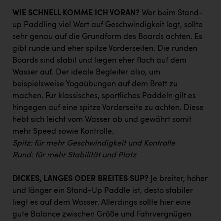
TCL
WIE SCHNELL KOMME ICH VORAN?
Wer beim Stand-
TGW Logistics
up Paddling viel Wert auf Geschwindigkeit legt, sollte
sehr genau auf die Grundform des Boards achten. Es
TRAILOMAT & Cycling Austria
gibt runde und eher spitze Vorderseiten. Die runden
VERITAS
Boards sind stabil und liegen eher flach auf dem
Wasser auf. Der ideale Begleiter also, um
Vier Diamanten
beispielsweise Yogaübungen auf dem Brett zu
Vorlagenportal
machen. Für klassisches, sportliches Paddeln gilt es
hingegen auf eine spitze Vorderseite zu achten. Diese
Wir besiegen Krebs
hebt sich leicht vom Wasser ab und gewährt somit
Wirtschaftskammer OÖ
mehr Speed sowie Kontrolle.
Spitz: für mehr Geschwindigkeit und Kontrolle
ZGONC
Rund: für mehr Stabilität und Platz
ZULuft - Zukunft Luft Austria
DICKES, LANGES ODER BREITES SUP?
Je breiter, höher
z.l.ö.
und länger ein Stand-Up Paddle ist, desto stabiler
liegt es auf dem Wasser. Allerdings sollte hier eine
Österreichisches Hebammengremium
gute Balance zwischen Größe und Fahrvergnügen