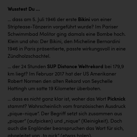
Wusstest Du …
… dass am 5. Juli 1946 der erste
Bikini
von einer
Striptease-Tänzerin vorgeführt wurde? Im Pariser
Schwimmbad Molitor ging damals eine Bombe hoch.
Klein und oho: Der Bikini, den Micheline Bernardini
1946 in Paris präsentierte, passte wirkungsvoll in eine
Zündholzschachtel.
… der 24 Stunden
SUP Distance Weltrekord
bei 179,9
km liegt? Im Februar 2017 hat der US Amerikaner
Robert Normen den alten Rekord von Seychelle
Hattingh um satte 19 Kilometer überboten.
… dass es nicht ganz klar ist, woher das Wort
Picknick
stammt? Wahrscheinlich vom französischen Ausdruck
„pique-nique“. Der Begriff setzt sich zusammen aus
„piquer“ (aufpicken) und „nique“ (Kleinigkeit). Doch
auch die Engländer beanspruchen das Wort für sich,
abgeleitet von „to pick“ (etwas holen).