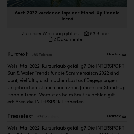
Doppler Gruppe
Auch 2022 wieder on top: der Stand-Up Paddle
ERLUS AG
Trend
everfield
Zu dieser Meldung gibt es:
53 Bilder
Firmenradl
2 Dokumente
Fristads Austria
Kurztext
Plaintext
286 Zeichen
HIG Infomotion Group
Wels, Mai 2022: Kurzurlaub gefällig? Die INTERSPORT
IFE Austria GmbH
Sun & Water Trends für die Sommersaison 2022 sind
bunt, vielfältig und machen Lust auf Begegnungen.
Immotech
Ungebrochen ist auch nach zehn Jahren der Stand-Up
INTERSPAR
Paddle Trend. Worauf es beim Kauf zu achten gilt,
erklären die INTERSPORT Experten.
INTERSPORT Austria
Jesolo
Pressetext
Plaintext
6761 Zeichen
Jane Goodall Institute Austria
Wels, Mai 2022: Kurzurlaub gefällig? Die INTERSPORT