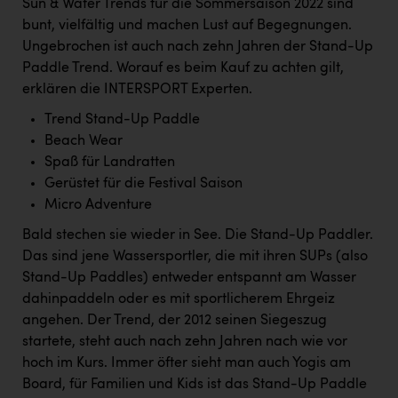
Sun & Water Trends für die Sommersaison 2022 sind
Kärcher
bunt, vielfältig und machen Lust auf Begegnungen.
Karin Liedl
Ungebrochen ist auch nach zehn Jahren der Stand-Up
Paddle Trend. Worauf es beim Kauf zu achten gilt,
KEBA
erklären die INTERSPORT Experten.
KIWI Kinderwunsch Institut Dr. Loimer
Trend Stand-Up Paddle
Beach Wear
KLIPP Frisör
Spaß für Landratten
Kleider Bauer
Gerüstet für die Festival Saison
Micro Adventure
Kremsmüller Anlagenbau GmbH
Bald stechen sie wieder in See. Die Stand-Up Paddler.
Maximarkt
Das sind jene Wassersportler, die mit ihren SUPs (also
Oldtimer Raststationen und Motorhotels
Stand-Up Paddles) entweder entspannt am Wasser
dahinpaddeln oder es mit sportlicherem Ehrgeiz
Österreichischer Kachelofenverband
angehen. Der Trend, der 2012 seinen Siegeszug
Orlen
startete, steht auch nach zehn Jahren nach wie vor
hoch im Kurs. Immer öfter sieht man auch Yogis am
Passage Linz
Board, für Familien und Kids ist das Stand-Up Paddle