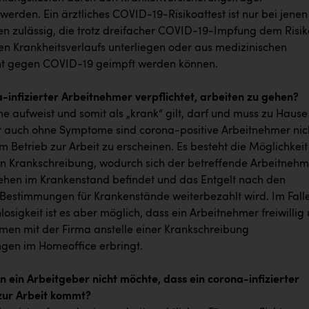
 werden. Ein ärztliches COVID-19-Risikoattest ist nur bei jenen
en zulässig, die trotz dreifacher COVID-19-Impfung dem Risik
en Krankheitsverlaufs unterliegen oder aus medizinischen
ht gegen COVID-19 geimpft werden können.
a-infizierter Arbeitnehmer verpflichtet, arbeiten zu gehen?
 aufweist und somit als „krank“ gilt, darf und muss zu Hause
r auch ohne Symptome sind corona-positive Arbeitnehmer nic
 im Betrieb zur Arbeit zu erscheinen. Es besteht die Möglichkeit
en Krankschreibung, wodurch sich der betreffende Arbeitnehm
sehen im Krankenstand befindet und das Entgelt nach den
Bestimmungen für Krankenstände weiterbezahlt wird. Im Fall
sigkeit ist es aber möglich, dass ein Arbeitnehmer freiwillig
men mit der Firma anstelle einer Krankschreibung
ungen im Homeoffice erbringt.
n ein Arbeitgeber nicht möchte, dass ein corona-infizierter
zur Arbeit kommt?