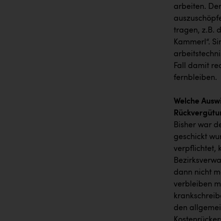
arbeiten. De
auszuschöpf
tragen, z.B.
Kammerl“. Si
arbeitstechn
Fall damit re
fernbleiben.
Welche Auswi
Rückvergütu
Bisher war d
geschickt wu
verpflichtet
Bezirksverw
dann nicht m
verbleiben m
krankschreib
den allgemei
Kostenrücker