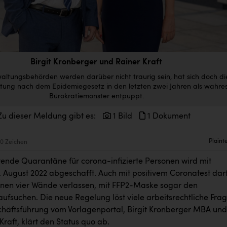
Birgit Kronberger und Rainer Kraft
waltungsbehörden werden darüber nicht traurig sein, hat sich doch di
tung nach dem Epidemiegesetz in den letzten zwei Jahren als wahre
Bürokratiemonster entpuppt.
Zu dieser Meldung gibt es:
1 Bild
1 Dokument
Plaint
0 Zeichen
htende Quarantäne für corona-infizierte Personen wird mit
. August 2022 abgeschafft. Auch mit positivem Coronatest dar
nen vier Wände verlassen, mit FFP2-Maske sogar den
aufsuchen. Die neue Regelung löst viele arbeitsrechtliche Fra
chäftsführung vom Vorlagenportal, Birgit Kronberger MBA und
raft, klärt den Status quo ab.