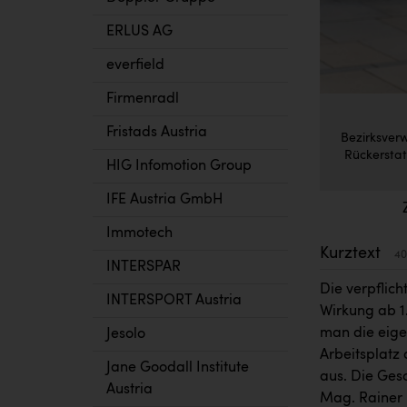
ERLUS AG
everfield
Firmenradl
Fristads Austria
Bezirksver
Rückerstat
HIG Infomotion Group
IFE Austria GmbH
Immotech
Kurztext
40
INTERSPAR
Die verpflic
INTERSPORT Austria
Wirkung ab 1
man die eige
Jesolo
Arbeitsplatz 
Jane Goodall Institute
aus. Die Ges
Austria
Mag. Rainer K