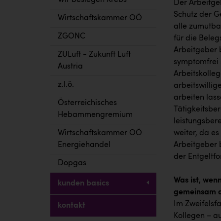
Wir besiegen Krebs
Der Arbeitgeb
Schutz der G
Wirtschaftskammer OÖ
alle zumutba
ZGONC
für die Beleg
Arbeitgeber b
ZULuft - Zukunft Luft
symptomfrei 
Austria
Arbeitskolleg
z.l.ö.
arbeitswilli
arbeiten lass
Österreichisches
Tätigkeitsber
Hebammengremium
leistungsber
Wirtschaftskammer OÖ
weiter, da es
Energiehandel
Arbeitgeber b
der Entgeltfo
Dopgas
Was ist, wen
kunden basics
gemeinsam a
Im Zweifelsf
kontakt
Kollegen – a