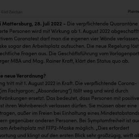
Plaint
6141 Zeichen
 Mattersburg, 28. Juli 2022 -
Die verpflichtende Quarantäne 
ierte Personen wird mit Wirkung ab 1. August 2022 abgeschafft
itivem Coronatest darf man die eigenen vier Wände verlassen
ke sogar den Arbeitsplatz aufsuchen. Die neue Regelung löst
srechtliche Fragen aus. Die Geschäftsführung vom Vorlagenport
erger MBA und Mag. Rainer Kraft, klärt den Status quo ab.
ie neue Verordnung?
g tritt mit 1. August 2022 in Kraft. Die verpflichtende Corona-
im Fachjargon: „Absonderung“) fällt weg und wird durch
hränkungen ersetzt. Das bedeutet, dass Personen mit positiv
t ihren Wohnbereich verlassen dürfen. Sie müssen aber eine
ragen, außer im Freien bei Einhaltung eines Mindestabstand
ern gegenüber anderen Personen. Bei Symptomfreiheit ist au
 am Arbeitsplatz mit FFP2-Maske möglich. „Dies erfordert
rtung und klingt auf den ersten Blick sehr großzügig, wirft a