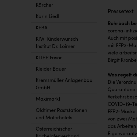
Kärcher
Pressetext
Karin Liedl
Rohrbach bei
KEBA
corona-infiz
Auch mit pos
KIWI Kinderwunsch
mit FFP2-Mas
Institut Dr. Loimer
viele arbeit
KLIPP Frisör
Birgit Kronb
Kleider Bauer
Was regelt d
Kremsmüller Anlagenbau
Die Verordnun
GmbH
Quarantäne (
Verkehrsbesc
Maximarkt
COVID-19-Tes
Oldtimer Raststationen
FFP2-Maske t
und Motorhotels
von zwei Met
das Arbeiten
Österreichischer
Eigenverantwo
Kachelofenverband