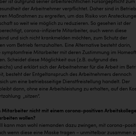
er ist aufgrund seiner arbeitsrechtlichen Fürsorgepflicht zum
esundheit der Arbeitnehmer verpflichtet. Daher sind in Betrie
ren Maßnahmen zu ergreifen, um das Risiko von Ansteckung
schaft so weit wie möglich zu reduzieren. So gesehen ist der
erechtigt, corona-infizierte Mitarbeiter, auch wenn diese
sind und sich nicht krankmelden möchten, zum Schutz der
en vom Betrieb fernzuhalten. Eine Alternative besteht darin,
ge symptomfreie Mitarbeiter mit deren Zustimmung im Homeof
en. Scheidet diese Möglichkeit aus (z.B. aufgrund des
eichs) und erklärt sich der Arbeitnehmer für die Arbeit im Betr
eit, besteht der Entgeltanspruch des Arbeitnehmers dennoch
 sich um eine betriebsseitige Dienstfreistellung handelt. Der
leibt dann, ohne eine Arbeitsleistung zu erhalten, auf den Ko
rtzahlung „sitzen“.
n Mitarbeiter nicht mit einem corona-positiven Arbeitskolleg
rbeiten wollen?
all kann man wohl niemanden dazu zwingen, mit corona-posit
uch wenn diese eine Maske tragen – unmittelbar zusammen z