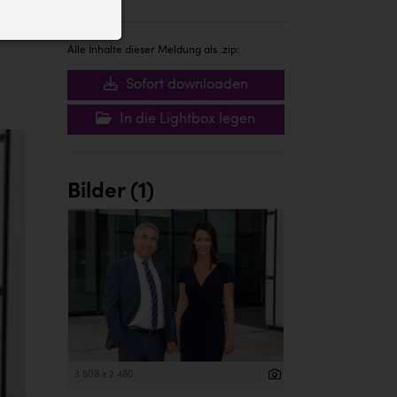
ID auf Ihrem
 der Website
Alle Inhalte dieser Meldung als .zip:
Sofort downloaden
In die Lightbox legen
Bilder (1)
3 508 x 2 480