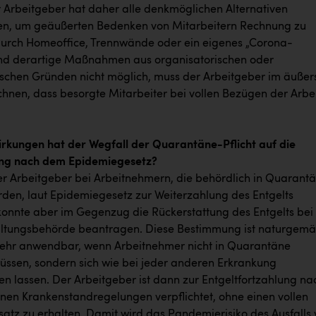
r Arbeitgeber hat daher alle denkmöglichen Alternativen
en, um geäußerten Bedenken von Mitarbeitern Rechnung zu
 durch Homeoffice, Trennwände oder ein eigenes „Corona-
nd derartige Maßnahmen aus organisatorischen oder
ischen Gründen nicht möglich, muss der Arbeitgeber im äußer
chnen, dass besorgte Mitarbeiter bei vollen Bezügen der Arbe
rkungen hat der Wegfall der Quarantäne-Pflicht auf die
ng nach dem Epidemiegesetz?
er Arbeitgeber bei Arbeitnehmern, die behördlich in Quarant
rden, laut Epidemiegesetz zur Weiterzahlung des Entgelts
, konnte aber im Gegenzug die Rückerstattung des Entgelts bei
altungsbehörde beantragen. Diese Bestimmung ist naturgem
ehr anwendbar, wenn Arbeitnehmer nicht in Quarantäne
üssen, sondern sich wie bei jeder anderen Erkrankung
en lassen. Der Arbeitgeber ist dann zur Entgeltfortzahlung na
nen Krankenstandregelungen verpflichtet, ohne einen vollen
satz zu erhalten. Damit wird das Pandemierisiko des Ausfalls