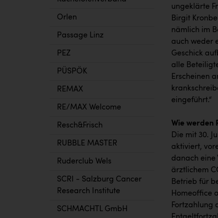
ungeklärte F
Orlen
Birgit Kronb
nämlich im 
Passage Linz
auch weder e
PEZ
Geschick auf
alle Beteilig
PÜSPÖK
Erscheinen a
krankschreib
REMAX
eingeführt.“
RE/MAX Welcome
Wie werden 
Resch&Frisch
Die mit 30. J
RUBBLE MASTER
aktiviert, vo
danach eine 
Ruderclub Wels
ärztlichem C
SCRI - Salzburg Cancer
Betrieb für b
Research Institute
Homeoffice od
Fortzahlung 
SCHMACHTL GmbH
Entgeltfortz