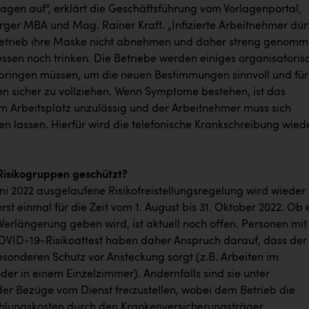
ragen auf“, erklärt die Geschäftsführung vom Vorlagenportal,
erger MBA und Mag. Rainer Kraft. „Infizierte Arbeitnehmer dür
Betrieb ihre Maske nicht abnehmen und daher streng genom
ssen noch trinken. Die Betriebe werden einiges organisatoris
bringen müssen, um die neuen Bestimmungen sinnvoll und für
ten sicher zu vollziehen. Wenn Symptome bestehen, ist das
m Arbeitsplatz unzulässig und der Arbeitnehmer muss sich
en lassen. Hierfür wird die telefonische Krankschreibung wied
Risikogruppen geschützt?
uni 2022 ausgelaufene Risikofreistellungsregelung wird wieder
rerst einmal für die Zeit vom 1. August bis 31. Oktober 2022. Ob 
Verlängerung geben wird, ist aktuell noch offen. Personen mit
OVID-19-Risikoattest haben daher Anspruch darauf, dass der
esonderen Schutz vor Ansteckung sorgt (z.B. Arbeiten im
er in einem Einzelzimmer). Andernfalls sind sie unter
der Bezüge vom Dienst freizustellen, wobei dem Betrieb die
ahlungskosten durch den Krankenversicherungsträger