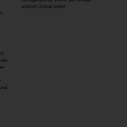
Vorlagenportal: Damit der Urlaub
wirklich Urlaub bleibt
o
ht
 der
er
e
 und