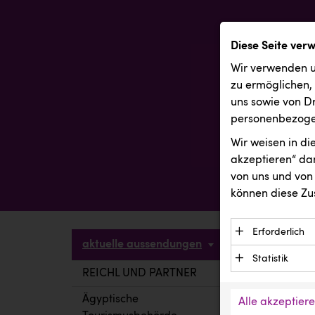
Diese Seite ver
Wir verwenden u
zu ermöglichen,
uns sowie von Dr
personenbezogen
Wir weisen in d
akzeptieren“ dam
von uns und von 
können diese Zu
Erforderlich
aktuelle aussendungen
Essenzielle C
Statistik
Funktion der 
REICHL UND PARTNER
aktuelle a
Statistik Cook
Daten und wer
verstehen, wi
Ägyptische
Alle akzeptier
Anbieter: Eigentü