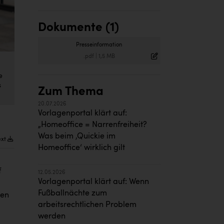
Dokumente (1)
Presseinformation
.pdf
|
1,5 MB
e
s
Zum Thema
20.07.2026
Vorlagenportal klärt auf:
„Homeoffice = Narrenfreiheit?
Was beim ‚Quickie im
ext
Homeoffice‘ wirklich gilt
f
12.05.2026
Vorlagenportal klärt auf: Wenn
Fußballnächte zum
gen
arbeitsrechtlichen Problem
werden