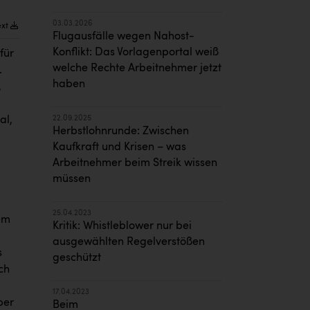
03.03.2026
ext
Flugausfälle wegen Nahost-
Konflikt: Das Vorlagenportal weiß
für
welche Rechte Arbeitnehmer jetzt
.
haben
,
22.09.2025
al,
Herbstlohnrunde: Zwischen
Kaufkraft und Krisen – was
Arbeitnehmer beim Streik wissen
müssen
25.04.2023
em
Kritik: Whistleblower nur bei
ausgewählten Regelverstößen
s
geschützt
ch
17.04.2023
ber
Beim