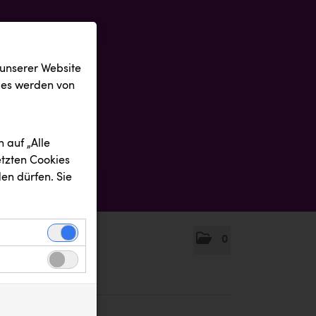
 unserer Website
ies werden von
 auf „Alle
etzten Cookies
en dürfen. Sie
0
einwandfreie
nbezogenen
n uns zu