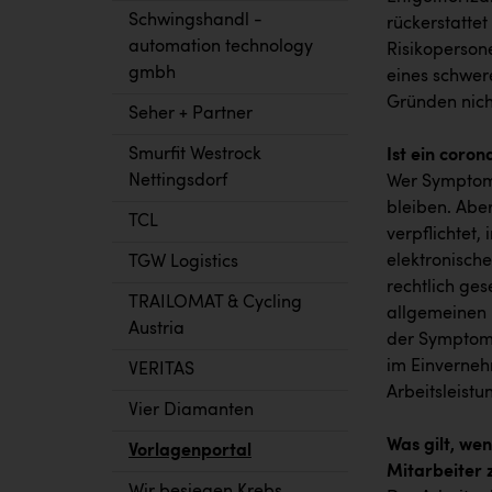
Schwingshandl -
rückerstattet
automation technology
Risikoperson
gmbh
eines schwer
Gründen nic
Seher + Partner
Smurfit Westrock
Ist ein coron
Nettingsdorf
Wer Symptome
bleiben. Abe
TCL
verpflichtet,
elektronisch
TGW Logistics
rechtlich ge
TRAILOMAT & Cycling
allgemeinen 
Austria
der Symptomlo
im Einverneh
VERITAS
Arbeitsleist
Vier Diamanten
Was gilt, wen
Vorlagenportal
Mitarbeiter 