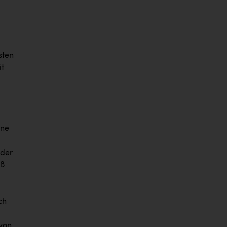
sten
it
äne
 der
äß
ch
 von