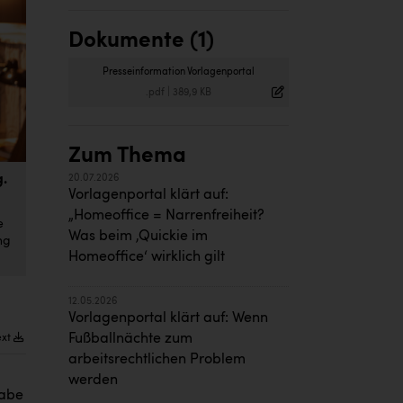
Dokumente (1)
Presseinformation Vorlagenportal
.pdf
|
389,9 KB
Zum Thema
g.
20.07.2026
Vorlagenportal klärt auf:
„Homeoffice = Narrenfreiheit?
e
Was beim ‚Quickie im
ng
Homeoffice‘ wirklich gilt
12.05.2026
Vorlagenportal klärt auf: Wenn
Fußballnächte zum
ext
arbeitsrechtlichen Problem
werden
gabe