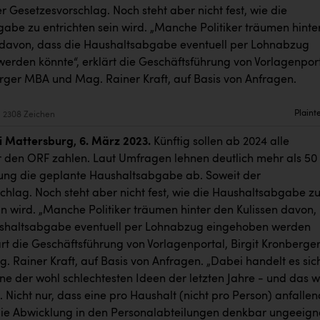
r Gesetzesvorschlag. Noch steht aber nicht fest, wie die
abe zu entrichten sein wird. „Manche Politiker träumen hinte
 davon, dass die Haushaltsabgabe eventuell per Lohnabzug
erden könnte“, erklärt die Geschäftsführung von Vorlagenport
erger MBA und Mag. Rainer Kraft, auf Basis von Anfragen.
Plaint
2308 Zeichen
 Mattersburg, 6. März 2023.
Künftig sollen ab 2024 alle
r den ORF zahlen. Laut Umfragen lehnen deutlich mehr als 50
ung die geplante Haushaltsabgabe ab. Soweit der
chlag. Noch steht aber nicht fest, wie die Haushaltsabgabe z
in wird. „Manche Politiker träumen hinter den Kulissen davon,
ushaltsabgabe eventuell per Lohnabzug eingehoben werden
ärt die Geschäftsführung von Vorlagenportal, Birgit Kronberge
 Rainer Kraft, auf Basis von Anfragen. „Dabei handelt es sic
ne der wohl schlechtesten Ideen der letzten Jahre - und das wi
 Nicht nur, dass eine pro Haushalt (nicht pro Person) anfalle
ie Abwicklung in den Personalabteilungen denkbar ungeeign