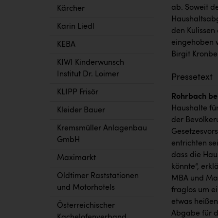
ab. Soweit de
Kärcher
Haushaltsabg
Karin Liedl
den Kulissen
eingehoben w
KEBA
Birgit Kronb
KIWI Kinderwunsch
Institut Dr. Loimer
Pressetext
KLIPP Frisör
Rohrbach bei
Haushalte fü
Kleider Bauer
der Bevölker
Kremsmüller Anlagenbau
Gesetzesvors
GmbH
entrichten se
dass die Ha
Maximarkt
könnte“, erkl
Oldtimer Raststationen
MBA und Mag.
und Motorhotels
fraglos um ei
etwas heißen.
Österreichischer
Abgabe für d
Kachelofenverband