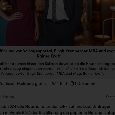
führung von Vorlagenportal, Birgit Kronberger MBA und Ma
Rainer Kraft
litiker träumen hinter den Kulissen davon, dass die Haushaltsabgab
er Lohnabzug eingehoben werden könnte“, erklärt die Geschäftsführu
 Vorlagenportal, Birgit Kronberger MBA und Mag. Rainer Kraft.
Zu dieser Meldung gibt es:
1 Bild
1 Dokument
Plaint
4 Zeichen
en ab 2024 alle Haushalte für den ORF zahlen. Laut Umfragen
ich mehr als 50 % der Bevölkerung die geplante Haushaltsab