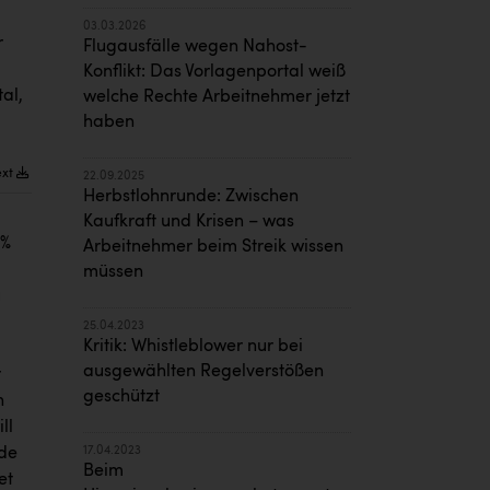
03.03.2026
r
Flugausfälle wegen Nahost-
Konflikt: Das Vorlagenportal weiß
al,
welche Rechte Arbeitnehmer jetzt
haben
ext
22.09.2025
Herbstlohnrunde: Zwischen
Kaufkraft und Krisen – was
 %
Arbeitnehmer beim Streik wissen
müssen
u
25.04.2023
Kritik: Whistleblower nur bei
ausgewählten Regelverstößen
r
geschützt
h
ll
nde
17.04.2023
Beim
et