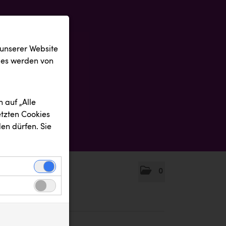
 unserer Website
ies werden von
 auf „Alle
etzten Cookies
en dürfen. Sie
0
einwandfreie
nbezogenen
n uns zu