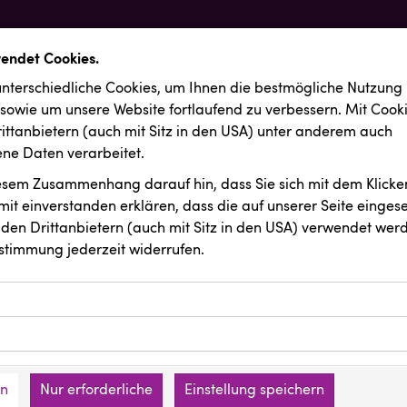
wendet Cookies.
nterschiedliche Cookies, um Ihnen die best­mögliche Nutzung
 sowie um unsere Website fortlaufend zu verbessern. Mit Cook
ittanbietern (auch mit Sitz in den USA) unter anderem auch
e Daten verarbeitet.
iesem Zusammenhang darauf hin, dass Sie sich mit dem Klicken
it ein­ver­standen erklären, dass die auf unserer Seite einges
den Drittanbietern (auch mit Sitz in den USA) verwendet werd
stimmung jederzeit widerrufen.
ookies ermöglichen grundlegende Funktionen und sind für die 
Website erforderlich. Diese Cookies speichern keine persone
ussendungen
Vorlagenportal
ies erfassen Informationen anonym. Diese Informationen helfe
den an keine Dritten übermittelt.
e unsere Besucher unsere Website nutzen.
en
Nur erforderliche
Einstellung speichern
mer der Website (Erstanbieter)