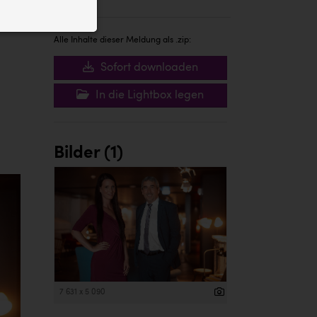
ID auf Ihrem
 der Website
Alle Inhalte dieser Meldung als .zip:
Sofort downloaden
In die Lightbox legen
Bilder (1)
7 631 x 5 090