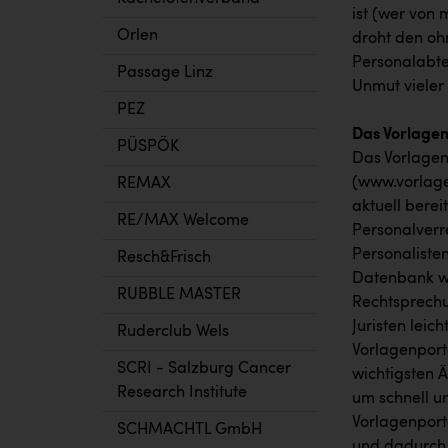
ist (wer von
Orlen
droht den oh
Personalabte
Passage Linz
Unmut vieler
PEZ
Das Vorlagen
PÜSPÖK
Das Vorlagen
(www.vorlage
REMAX
aktuell berei
RE/MAX Welcome
Personalverr
Personalisten
Resch&Frisch
Datenbank wi
RUBBLE MASTER
Rechtsprechu
Juristen leic
Ruderclub Wels
Vorlagenport
SCRI - Salzburg Cancer
wichtigsten 
Research Institute
um schnell un
Vorlagenporta
SCHMACHTL GmbH
und dadurch 