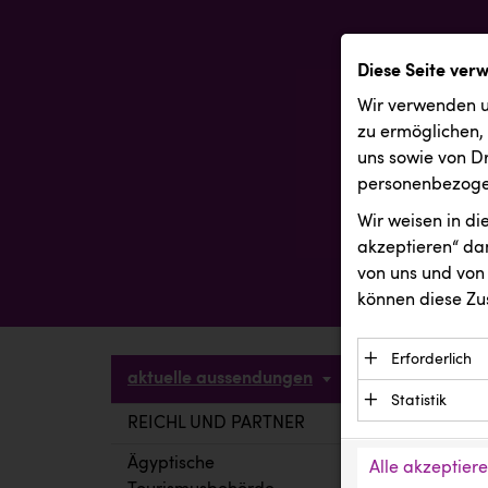
Diese Seite ver
Wir verwenden u
zu ermöglichen,
uns sowie von Dr
personenbezogen
Wir weisen in d
akzeptieren“ dam
von uns und von 
können diese Zu
Erforderlich
aktuelle aussendungen
Essenzielle C
Statistik
Funktion der 
REICHL UND PARTNER
aktuelle a
Statistik Cook
Daten und wer
verstehen, wi
Ägyptische
Alle akzeptier
Anbieter: Eigentü