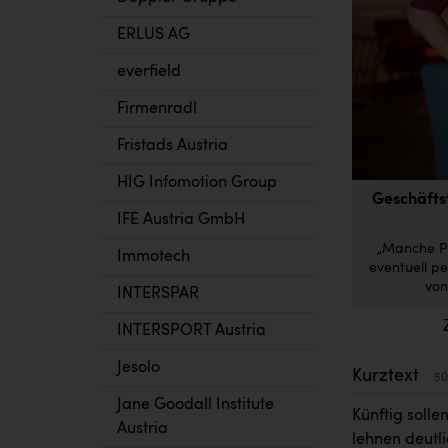
ERLUS AG
everfield
Firmenradl
Fristads Austria
HIG Infomotion Group
Geschäfts
IFE Austria GmbH
„Manche Po
Immotech
eventuell p
von
INTERSPAR
INTERSPORT Austria
Jesolo
Kurztext
50
Jane Goodall Institute
Künftig soll
Austria
lehnen deutl