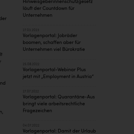
Hinweisgeberinnenschutzgesetz
läuft der Countdown für
Unternehmen
der
27.03.2023
Vorlagenportal: Jobräder
boomen, schaffen aber für
Unternehmen viel Bürokratie
lt
r
25.08.2022
Vorlagenportal-Webinar Plus
jetzt mit „Employment in Austria“
und
27.07.2022
Vorlagenportal: Quarantäne-Aus
bringt viele arbeitsrechtliche
Fragezeichen
n,
04.07.2022
Vorlagenportal: Damit der Urlaub