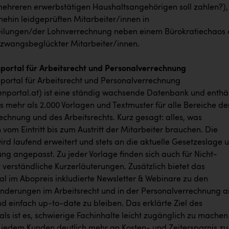
 mehreren erwerbstätigen Haushaltsangehörigen soll zahlen?),
nehin leidgeprüften Mitarbeiter/innen in
ilungen/der Lohnverrechnung neben einem Bürokratiechaos 
 zwangsbeglückter Mitarbeiter/innen.
portal für Arbeitsrecht und Personalverrechnung
portal für Arbeitsrecht und Personalverrechnung
nportal.at) ist eine ständig wachsende Datenbank und enthä
ts mehr als 2.000 Vorlagen und Textmuster für alle Bereiche de
echnung und des Arbeitsrechts. Kurz gesagt: alles, was
 vom Eintritt bis zum Austritt der Mitarbeiter brauchen. Die
rd laufend erweitert und stets an die aktuelle Gesetzeslage 
ng angepasst. Zu jeder Vorlage finden sich auch für Nicht-
ht verständliche Kurzerläuterungen. Zusätzlich bietet das
al im Abopreis inkludierte Newsletter & Webinare zu den
Änderungen im Arbeitsrecht und in der Personalverrechnung a
d einfach up-to-date zu bleiben. Das erklärte Ziel des
ls ist es, schwierige Fachinhalte leicht zugänglich zu machen
jedem Kunden deutlich mehr an Kosten- und Zeitersparnis zu