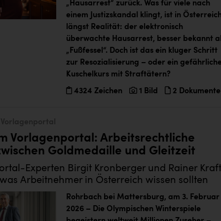
„Hausarrest“ zurück. Was für viele nach
einem Justizskandal klingt, ist in Österreic
längst Realität: der elektronisch
überwachte Hausarrest, besser bekannt a
„Fußfessel“. Doch ist das ein kluger Schritt
zur Resozialisierung – oder ein gefährlich
Kuschelkurs mit Straftätern?
4324 Zeichen
1 Bild
2 Dokumente
Vorlagenportal
m Vorlagenportal: Arbeitsrechtliche
wischen Goldmedaille und Gleitzeit
rtal-Experten Birgit Kronberger und Rainer Kraf
 was Arbeitnehmer in Österreich wissen sollten
Rohrbach bei Mattersburg, am 3. Februar
2026 – Die Olympischen Winterspiele