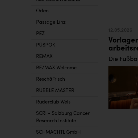
Orlen
Passage Linz
12.05.2026
PEZ
Vorlagen
PÜSPÖK
arbeits
REMAX
Die Fußbal
RE/MAX Welcome
Resch&Frisch
RUBBLE MASTER
Ruderclub Wels
SCRI - Salzburg Cancer
Research Institute
SCHMACHTL GmbH