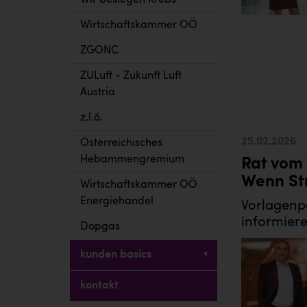
Wir besiegen Krebs
Wirtschaftskammer OÖ
ZGONC
ZULuft - Zukunft Luft
Austria
z.l.ö.
25.02.2026
Österreichisches
Hebammengremium
Rat vom 
Wenn Str
Wirtschaftskammer OÖ
Energiehandel
Vorlagenpo
informiere
Dopgas
kunden basics
kontakt