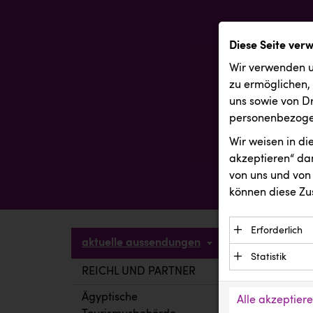
Diese Seite ver
Wir verwenden u
zu ermöglichen,
uns sowie von Dr
personenbezogen
Wir weisen in d
akzeptieren“ dam
von uns und von 
können diese Zu
Erforderlich
aktuelle aussendungen
Essenzielle C
Statistik
Funktion der 
REICHL UND PARTNER
aktuelle a
Statistik Cook
Daten und wer
verstehen, wi
Ägyptische
Alle akzeptier
Anbieter: Eigentü