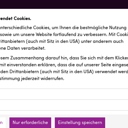
wendet Cookies.
nterschiedliche Cookies, um Ihnen die best­mögliche Nutzung
 sowie um unsere Website fortlaufend zu verbessern. Mit Cook
ittanbietern (auch mit Sitz in den USA) unter anderem auch
e Daten verarbeitet.
iesem Zusammenhang darauf hin, dass Sie sich mit dem Klicken
it ein­ver­standen erklären, dass die auf unserer Seite einges
den Drittanbietern (auch mit Sitz in den USA) verwendet werd
stimmung jederzeit widerrufen.
ookies ermöglichen grundlegende Funktionen und sind für die 
Website erforderlich. Diese Cookies speichern keine persone
ussendungen
Vorlagenportal
ies erfassen Informationen anonym. Diese Informationen helfe
den an keine Dritten übermittelt.
e unsere Besucher unsere Website nutzen.
en
Nur erforderliche
Einstellung speichern
mer der Website (Erstanbieter)