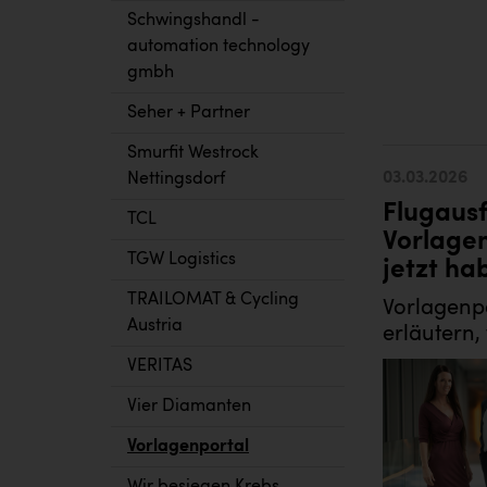
Schwingshandl -
automation technology
gmbh
Seher + Partner
Smurfit Westrock
03.03.2026
Nettingsdorf
Flugausf
TCL
Vorlage
TGW Logistics
jetzt ha
TRAILOMAT & Cycling
Vorlagenpo
Austria
erläutern,
VERITAS
Vier Diamanten
Vorlagenportal