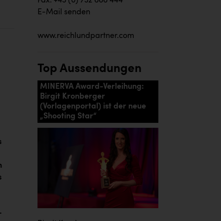
Fax: +43 (0) 732 666 444
E-Mail senden
www.reichlundpartner.com
Top Aussendungen
MINERVA Award-Verleihung:
Birgit Kronberger
(Vorlagenportal) ist der neue
„Shooting Star“
s
n
s
-