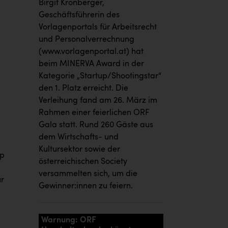
Birgit Kronberger,
Geschäftsführerin des
Vorlagenportals für Arbeitsrecht
und Personalverrechnung
(www.vorlagenportal.at) hat
beim MINERVA Award in der
Kategorie „Startup/Shootingstar“
den 1. Platz erreicht. Die
Verleihung fand am 26. März im
Rahmen einer feierlichen ORF
Gala statt. Rund 260 Gäste aus
dem Wirtschafts- und
Kultursektor sowie der
pp
österreichischen Society
versammelten sich, um die
ür
Gewinner:innen zu feiern.
Warnung: ORF