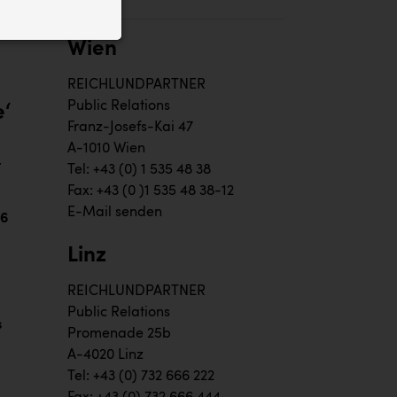
ID auf Ihrem
 der Website
Wien
REICHLUNDPARTNER
Public Relations
e‘
Franz-Josefs-Kai 47
A-1010 Wien
t
Tel: +43 (0) 1 535 48 38
Fax: +43 (0 )1 535 48 38-12
E-Mail senden
26
Linz
REICHLUNDPARTNER
Public Relations
s
Promenade 25b
A-4020 Linz
Tel: +43 (0) 732 666 222