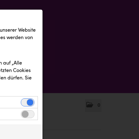
 unserer Website
ies werden von
 auf „Alle
etzten Cookies
en dürfen. Sie
0
einwandfreie
nbezogenen
n uns zu