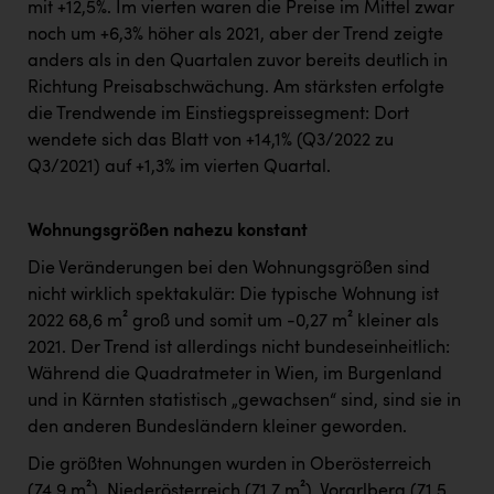
mit +12,5%. Im vierten waren die Preise im Mittel zwar
noch um +6,3% höher als 2021, aber der Trend zeigte
anders als in den Quartalen zuvor bereits deutlich in
Richtung Preisabschwächung. Am stärksten erfolgte
die Trendwende im Einstiegspreissegment: Dort
wendete sich das Blatt von +14,1% (Q3/2022 zu
Q3/2021) auf +1,3% im vierten Quartal.
Wohnungsgrößen nahezu konstant
Die Veränderungen bei den Wohnungsgrößen sind
nicht wirklich spektakulär: Die typische Wohnung ist
2022 68,6 m² groß und somit um -0,27 m² kleiner als
2021. Der Trend ist allerdings nicht bundeseinheitlich:
Während die Quadratmeter in Wien, im Burgenland
und in Kärnten statistisch „gewachsen“ sind, sind sie in
den anderen Bundesländern kleiner geworden.
Die größten Wohnungen wurden in Oberösterreich
(74,9 m²), Niederösterreich (71,7 m²), Vorarlberg (71,5