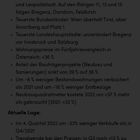
Wirtschaftskammer OÖ Energiehandel
und Leopoldstadt. Auf den Rängen 11, 13 und 15
Dopgas
folgen Bregenz, Dornbirn, Feldkirch
Teuerste Bundesländer: Wien überholt Tirol, aber
kunden basics
Vorarlberg auf Platz 1
Teuerste Landeshauptstädte: unverändert Bregenz
kontakt
vor Innsbruck und Salzburg
Wohnungspreise im Fünfjahresvergleich in
Österreich: +36 %
Anteil der Bauträgerprojekte (Neubau und
Sanierungen) sinkt von 39 % auf 36 %
Um -6 % weniger Bestandswohnungen verbüchert
als 2021 und um -16 % weniger Erstbezüge
Neubauquadratmeter kostete 2022 um +37 % mehr
als gebraucht (2021: +32 %)
Aktuelle Lage:
Im 4. Quartal 2022 um -23% weniger Verkäufe als in
Q4/2021
Trendwende bei den Preisen: in Q3 noch +13 % zu