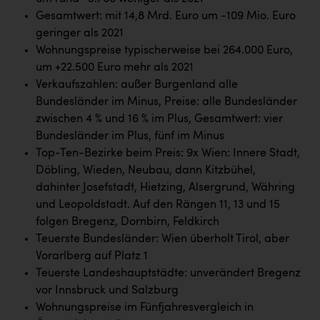
Kärcher
Gesamtwert: mit 14,8 Mrd. Euro um -109 Mio. Euro
geringer als 2021
Karin Liedl
Wohnungspreise typischerweise bei 264.000 Euro,
KEBA
um +22.500 Euro mehr als 2021
Verkaufszahlen: außer Burgenland alle
KIWI Kinderwunsch Institut Dr. Loimer
Bundesländer im Minus, Preise: alle Bundesländer
KLIPP Frisör
zwischen 4 % und 16 % im Plus, Gesamtwert: vier
Bundesländer im Plus, fünf im Minus
Kleider Bauer
Top-Ten-Bezirke beim Preis: 9x Wien: Innere Stadt,
Kremsmüller Anlagenbau GmbH
Döbling, Wieden, Neubau, dann Kitzbühel,
dahinter Josefstadt, Hietzing, Alsergrund, Währing
Maximarkt
und Leopoldstadt. Auf den Rängen 11, 13 und 15
Oldtimer Raststationen und Motorhotels
folgen Bregenz, Dornbirn, Feldkirch
Teuerste Bundesländer: Wien überholt Tirol, aber
Österreichischer Kachelofenverband
Vorarlberg auf Platz 1
Orlen
Teuerste Landeshauptstädte: unverändert Bregenz
vor Innsbruck und Salzburg
Passage Linz
Wohnungspreise im Fünfjahresvergleich in