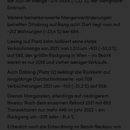
die 2021-er Menge -275 Stück (-22,1 %), der viertgrößte
Einbruch.
Weitere bemerkenswerte Mengenveränderungen
betreffen Ottakring auf Rang acht: Dort liegt man mit
-212 Wohnungen (-23,4 %) bei 694.
Liesing auf Platz zehn halbiert seine stolze
Verkaufsmenge von 2021: von 1.213 um -631 (-52,0 %)
auf 582, der größte Rückgang in Wien – im Bezirk
waren es nur 2016 und vorher weniger Verkäufe.
Auch Döbling (Platz 12) beklagt die Rückkehr auf
langjährige Durchschnittswerte: von 709
Verbücherungen 2021 um -150 (-21,2 %) auf 559.
Ebenso Margareten, allerdings auf niedrigerem
Niveau: Nach dem einsamen Rekord 2021 mit 653
Transaktionen nur mehr 448 im Jahr 2022 – ein
Rückgang um -205 oder -31,4 %.
Erfreulich noch die Entwicklung im Bezirk Neubau: von