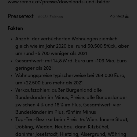
TCL
www.remax.at/presse/downloads-und-bilder
TGW Logistics
Pressetext
Plaintext
59285 Zeichen
TRAILOMAT & Cycling Austria
Fakten
VERITAS
Anzahl der verbücherten Wohnungen ziemlich
gleich wie im Jahr 2020 bei rund 50.500 Stück, aber
Vier Diamanten
um rund -5.700 weniger als 2021
Vorlagenportal
Gesamtwert: mit 14,8 Mrd. Euro um -109 Mio. Euro
geringer als 2021
Wir besiegen Krebs
Wohnungspreise typischerweise bei 264.000 Euro,
Wirtschaftskammer OÖ
um +22.500 Euro mehr als 2021
Verkaufszahlen: außer Burgenland alle
ZGONC
Bundesländer im Minus, Preise: alle Bundesländer
ZULuft - Zukunft Luft Austria
zwischen 4 % und 16 % im Plus, Gesamtwert: vier
Bundesländer im Plus, fünf im Minus
z.l.ö.
Top-Ten-Bezirke beim Preis: 9x Wien: Innere Stadt,
Österreichisches Hebammengremium
Döbling, Wieden, Neubau, dann Kitzbühel,
dahinter Josefstadt, Hietzing, Alsergrund, Währing