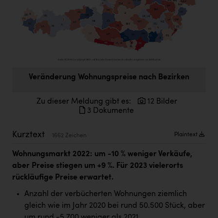
Doppler Gruppe
ERLUS AG
everfield
Firmenradl
Veränderung Wohnungspreise nach Bezirken
Fristads Austria
HIG Infomotion Group
Zu dieser Meldung gibt es:
12 Bilder
3 Dokumente
IFE Austria GmbH
Immotech
Kurztext
Plaintext
1662 Zeichen
INTERSPAR
Wohnungsmarkt 2022: um -10 % weniger Verkäufe,
aber Preise stiegen um +9 %. Für 2023 vielerorts
INTERSPORT Austria
rückläufige Preise erwartet.
Jesolo
Anzahl der verbücherten Wohnungen ziemlich
gleich wie im Jahr 2020 bei rund 50.500 Stück, aber
Jane Goodall Institute Austria
um rund -5.700 weniger als 2021