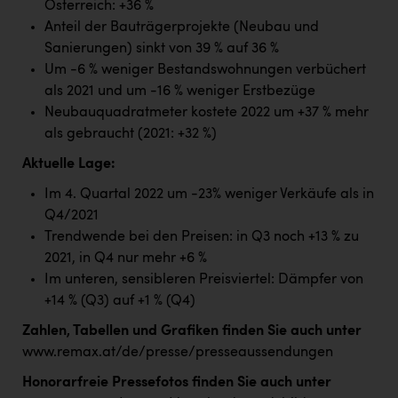
Österreich: +36 %
PEZ
Anteil der Bauträgerprojekte (Neubau und
PÜSPÖK
Sanierungen) sinkt von 39 % auf 36 %
Um -6 % weniger Bestandswohnungen verbüchert
REMAX
als 2021 und um -16 % weniger Erstbezüge
RE/MAX Welcome
Neubauquadratmeter kostete 2022 um +37 % mehr
als gebraucht (2021: +32 %)
Resch&Frisch
Aktuelle Lage:
RUBBLE MASTER
Im 4. Quartal 2022 um -23% weniger Verkäufe als in
Ruderclub Wels
Q4/2021
Trendwende bei den Preisen: in Q3 noch +13 % zu
SCRI - Salzburg Cancer Research Institute
2021, in Q4 nur mehr +6 %
SCHMACHTL GmbH
Im unteren, sensibleren Preisviertel: Dämpfer von
+14 % (Q3) auf +1 % (Q4)
Schwingshandl - automation technology gmbh
Zahlen, Tabellen und Grafiken finden Sie auch unter
Seher + Partner
www.remax.at/de/presse/presseaussendungen
Smurfit Westrock Nettingsdorf
Honorarfreie Pressefotos finden Sie auch unter