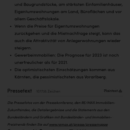
PEZ
und Baugrundstücke, am stärksten Einfamilienhäuser,
Eigentumswohnungen am Land, Büroflächen und vor
PÜSPÖK
allem Geschäftslokale.
REMAX
Wenn die Preise für Eigentumswohnungen
zurückgehen und die Mietnachfrage steigt, kann das
RE/MAX Welcome
auch die Attraktivität von Anlegerwohnungen wieder
Resch&Frisch
steigern.
Gewerbeimmobilien: Die Prognose für 2023 ist noch
RUBBLE MASTER
unerfreulicher als für 2021.
Ruderclub Wels
Die optimistischsten Einschätzungen kommen aus
Kärnten, die pessimistischsten aus Vorarlberg.
SCRI - Salzburg Cancer Research Institute
SCHMACHTL GmbH
Pressetext
Plaintext
107735 Zeichen
Schwingshandl - automation technology gmbh
Die Pressefotos von der Pressekonferenz, den RE/MAX Immobilien-
Seher + Partner
Zukunftsindex, die Detailergebnisse und die Statements aus den
Bundesländern und Grafiken mit Bundesländer- und Immobilien-
Smurfit Westrock Nettingsdorf
Preistrends finden Sie auf
www.remax.at/presse/pressemappe