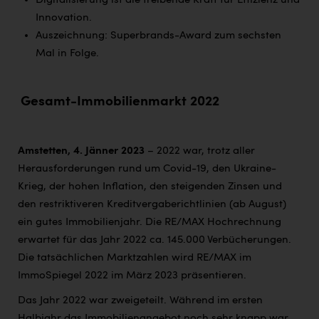
Digitalisierung ist die treibende Kraft für Effizienz und
Innovation.
Auszeichnung: Superbrands-Award zum sechsten
Mal in Folge.
Gesamt-Immobilienmarkt 2022
Amstetten, 4. Jänner 2023
– 2022 war, trotz aller
Herausforderungen rund um Covid-19, den Ukraine-
Krieg, der hohen Inflation, den steigenden Zinsen und
den restriktiveren Kreditvergaberichtlinien (ab August)
ein gutes Immobilienjahr. Die RE/MAX Hochrechnung
erwartet für das Jahr 2022 ca. 145.000 Verbücherungen.
Die tatsächlichen Marktzahlen wird RE/MAX im
ImmoSpiegel 2022 im März 2023 präsentieren.
Das Jahr 2022 war zweigeteilt. Während im ersten
Halbjahr das Immobilienangebot noch sehr knapp war