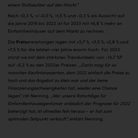
einem Stoßseufzer auf den Markt.“
Nach +0,3 %, +/-0,0 %, +1,5 % und -0,3 % als Aussicht auf
die Jahre 2019 bis 2022 ist für 2023 mit +6,8 % mehr an
Einfamilienhäuser auf dem Markt zu rechnen.
Die
Preis
erwartungen lagen mit +3,7 %, +3,5 %, +2,8 % und
+7,5 % für die letzten vier Jahre enorm hoch. Für 2023
stürzt sie mit dem stärksten Trendumkehr von -13,7 %P
auf -6,2 % zu den 2022er Preisen.
„Darin mag für so
manchen Kaufinteressenten, dem 2022 einfach die Preise zu
hoch und das Angebot zu klein war und der keine
Finanzierungsschwierigkeiten hat, wieder eine Chance
liegen“,
rät Nenning.
„Wer unsere Ratschläge für
Einfamilienhauseigentümer anlässlich der Prognose für 2022
beherzigt hat, ist ohnedies fein heraus – er hat zum
optimalen Zeitpunkt verkauft“,
erklärt Nenning.