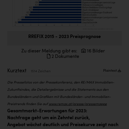
Doppler Gruppe
ERLUS AG
everfield
RREFIX 2015 - 2023 Preisprognose
Firmenradl
Fristads Austria
Zu dieser Meldung gibt es:
16 Bilder
2 Dokumente
HIG Infomotion Group
IFE Austria GmbH
Kurztext
Plaintext
1514 Zeichen
Immotech
Die Pressefotos von der Pressekonferenz, den RE/MAX Immobilien-
INTERSPAR
Zukunftsindex, die Detailergebnisse und die Statements aus den
Bundesländern und Grafiken mit Bundesländer- und Immobilien-
INTERSPORT Austria
Preistrends finden Sie auf
www.remax.at/presse/pressemappe
Gesamtmarkt-Erwartungen für 2023:
Jesolo
Nachfrage geht um ein Zehntel zurück,
Jane Goodall Institute Austria
Angebot wächst deutlich und Preisekurve zeigt nach