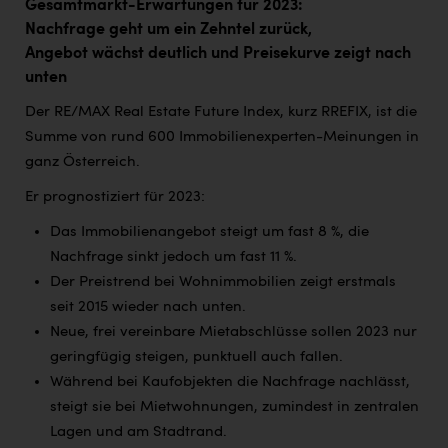
TCL
Gesamtmarkt-Erwartungen für 2023:
Nachfrage geht um ein Zehntel zurück,
TGW Logistics
Angebot wächst deutlich und Preisekurve zeigt nach
unten
TRAILOMAT & Cycling Austria
Der RE/MAX Real Estate Future Index, kurz RREFIX, ist die
VERITAS
Summe von rund 600 Immobilienexperten-Meinungen in
Vier Diamanten
ganz Österreich.
Vorlagenportal
Er prognostiziert für 2023:
Wir besiegen Krebs
Das Immobilienangebot steigt um fast 8 %, die
Nachfrage sinkt jedoch um fast 11 %.
Wirtschaftskammer OÖ
Der Preistrend bei
Wohnimmobilien zeigt erstmals
ZGONC
seit 2015 wieder nach unten.
Neue, frei vereinbare Mietabschlüsse sollen 2023 nur
ZULuft - Zukunft Luft Austria
geringfügig steigen, punktuell auch fallen.
z.l.ö.
Während bei Kaufobjekten die Nachfrage nachlässt,
steigt sie bei Mietwohnungen, zumindest in zentralen
Österreichisches Hebammengremium
Lagen und am Stadtrand.