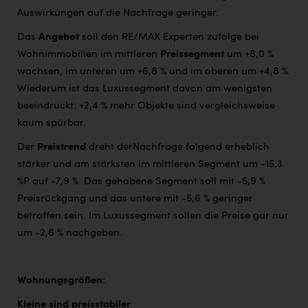
Auswirkungen auf die Nachfrage geringer.
Das
Angebot
soll den RE/MAX Experten zufolge bei
Wohnimmobilien im mittleren
Preissegment
um +8,0 %
wachsen, im unteren um +6,8 % und im oberen um +4,8 %.
Wiederum ist das Luxussegment davon am wenigsten
beeindruckt: +2,4 % mehr Objekte sind vergleichsweise
kaum spürbar.
Der
Preistrend
dreht der
Nachfrage folgend erheblich
stärker und am stärksten im mittleren Segment um -15,3
%P auf -7,9 %. Das gehobene Segment soll mit -5,9 %
Preisrückgang und das untere mit -5,6 % geringer
betroffen sein. Im Luxussegment sollen die Preise gar nur
um -2,6 % nachgeben.
Wohnungsgrößen:
Kleine sind preisstabiler