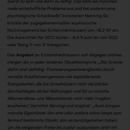
zuerst zu spät und dann zu heftig. Das löste bei manchen
reale wirtschaftliche Probleme aus und bei anderen eine
psychologische Schockwelle“,
konstatiert Nenning.
So
knickte der zugegebenermaßen euphorische
Nachfragetrend bei Einfamilienhäusern um -16,2 %P ein.
Die Aussichten für 2023 lauten: -8,4 % zum Ist von 2022
oder Rang 11 von 17 Kategorien.
Das
Angebot
an Einfamilienhäusern soll dagegen stärker
steigen als in jeder anderen Objektkategorie. „
Die Gründe
dafür sind vielfältig: Finanzierungsschwierigkeiten durch
variable Kreditzinsen genauso wie explodierende
Energiekosten, die bei Einzelhäusern noch viel stärker
durchschlagen als bei Wohnungen und für so manche
Alleinverdiener und Alleinstehende nicht mehr tragbar
erscheinen“, berichtet Nenning
und ergänzt:
„Auch bringen
manche Eigentümer das eine oder andere schon lange zum
Verkauf bestimmte Objekt, das sie zurückgehalten haben,
um die steigenden Preise bis zuletzt auszureizen, jetzt mit