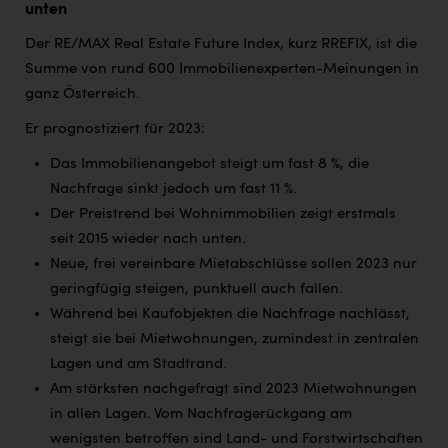
unten
Kärcher
Der RE/MAX Real Estate Future Index, kurz RREFIX, ist die
Karin Liedl
Summe von rund 600 Immobilienexperten-Meinungen in
KEBA
ganz Österreich.
KIWI Kinderwunsch Institut Dr. Loimer
Er prognostiziert für 2023:
KLIPP Frisör
Das Immobilienangebot steigt um fast 8 %, die
Nachfrage sinkt jedoch um fast 11 %.
Kleider Bauer
Der Preistrend bei
Wohnimmobilien zeigt erstmals
Kremsmüller Anlagenbau GmbH
seit 2015 wieder nach unten.
Neue, frei vereinbare Mietabschlüsse sollen 2023 nur
Maximarkt
geringfügig steigen, punktuell auch fallen.
Oldtimer Raststationen und Motorhotels
Während bei Kaufobjekten die Nachfrage nachlässt,
steigt sie bei Mietwohnungen, zumindest in zentralen
Österreichischer Kachelofenverband
Lagen und am Stadtrand.
Orlen
Am stärksten nachgefragt sind 2023 Mietwohnungen
in allen Lagen. Vom Nachfragerückgang am
Passage Linz
wenigsten betroffen sind Land- und Forstwirtschaften