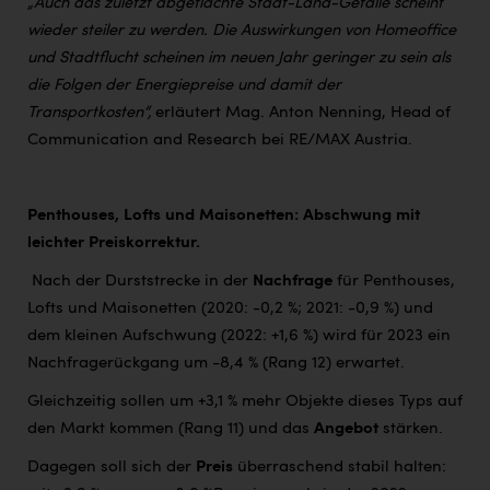
„Auch das zuletzt abgeflachte Stadt-Land-Gefälle scheint
wieder steiler zu werden. Die Auswirkungen von Homeoffice
und Stadtflucht scheinen im neuen Jahr geringer zu sein als
die Folgen der Energiepreise und damit der
Transportkosten“,
erläutert Mag. Anton Nenning, Head of
Communication and Research bei RE/MAX Austria.
Penthouses, Lofts und Maisonetten: Abschwung mit
leichter Preiskorrektur.
Nach der Durststrecke in der
Nachfrage
für Penthouses,
Lofts und Maisonetten (2020: -0,2 %; 2021: -0,9 %) und
dem kleinen Aufschwung (2022: +1,6 %) wird für 2023 ein
Nachfragerückgang um -8,4 % (Rang 12) erwartet.
Gleichzeitig sollen um +3,1 % mehr Objekte dieses Typs auf
den Markt kommen (Rang 11) und das
Angebot
stärken.
Dagegen soll sich der
Preis
überraschend stabil halten: