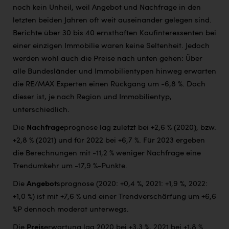
noch kein Unheil, weil Angebot und Nachfrage in den
letzten beiden Jahren oft weit auseinander gelegen sind.
Berichte über 30 bis 40 ernsthaften Kaufinteressenten bei
einer einzigen Immobilie waren keine Seltenheit. Jedoch
werden wohl auch die Preise nach unten gehen: Über
alle Bundesländer und Immobilientypen hinweg erwarten
die RE/MAX Experten einen Rückgang um -6,8 %. Doch
dieser ist, je nach Region und Immobilientyp,
unterschiedlich.
Die
Nachfrage
prognose lag zuletzt bei +2,6 % (2020), bzw.
+2,8 % (2021) und für 2022 bei +6,7 %. Für 2023 ergeben
die Berechnungen mit -11,2 % weniger Nachfrage eine
Trendumkehr um -17,9 %-Punkte.
Die
Angebot
sprognose (2020: +0,4 %, 2021: +1,9 %, 2022:
+1,0 %) ist mit +7,6 % und einer Trendverschärfung um +6,6
%P dennoch moderat unterwegs.
Die
Preis
erwartung lag 2020 bei +3,3 %, 2021 bei +1,8 %