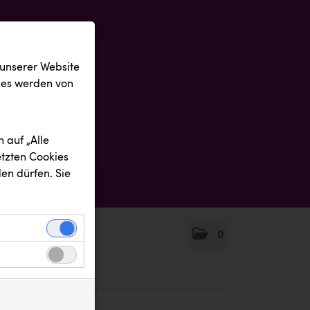
 unserer Website
ies werden von
 auf „Alle
etzten Cookies
en dürfen. Sie
0
einwandfreie
nbezogenen
n uns zu