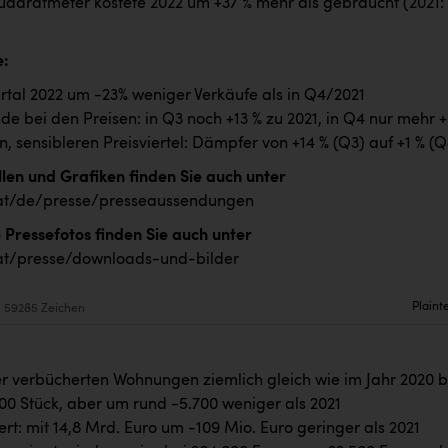
dratmeter kostete 2022 um +37 % mehr als gebraucht (2021:
e:
rtal 2022 um -23% weniger Verkäufe als in Q4/2021
e bei den Preisen: in Q3 noch +13 % zu 2021, in Q4 nur mehr +
n, sensibleren Preisviertel: Dämpfer von +14 % (Q3) auf +1 % (Q
llen und Grafiken finden Sie auch unter
t/de/presse/presseaussendungen
 Pressefotos finden Sie auch unter
t/presse/downloads-und-bilder
Plaint
59285 Zeichen
r verbücherten Wohnungen ziemlich gleich wie im Jahr 2020 b
00 Stück, aber um rund -5.700 weniger als 2021
t: mit 14,8 Mrd. Euro um -109 Mio. Euro geringer als 2021