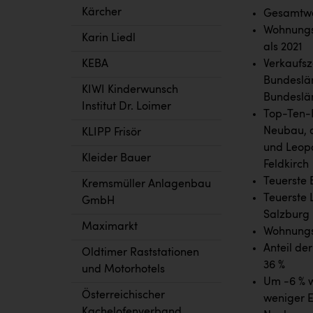
Kärcher
Gesamtwer
Wohnungsp
Karin Liedl
als 2021
Verkaufsz
KEBA
Bundeslän
KIWI Kinderwunsch
Bundeslän
Institut Dr. Loimer
Top-Ten-B
Neubau, d
KLIPP Frisör
und Leopo
Kleider Bauer
Feldkirch
Teuerste 
Kremsmüller Anlagenbau
Teuerste 
GmbH
Salzburg
Maximarkt
Wohnungsp
Anteil de
Oldtimer Raststationen
36 %
und Motorhotels
Um -6 % 
Österreichischer
weniger 
Kachelofenverband