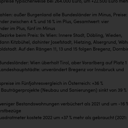
reise typischerweise bei 264.000 Euro, um +22.500 Euro meh
ahlen: außer Burgenland alle Bundesländer im Minus, Preise: 
der zwischen 4 % und 16 % im Plus, Gesamtwert: vier
der im Plus, fünf im Minus
ezirke beim Preis: 9x Wien: Innere Stadt, Döbling, Wieden,
ann Kitzbühel, dahinter Josefstadt, Hietzing, Alsergrund, Wäh
ldstadt. Auf den Rängen 11, 13 und 15 folgen Bregenz, Dornbi
Bundesländer: Wien überholt Tirol, aber Vorarlberg auf Platz 1
Landeshauptstädte: unverändert Bregenz vor Innsbruck und
reise im Fünfjahresvergleich in Österreich: +36 %
r Bauträgerprojekte (Neubau und Sanierungen) sinkt von 39 %
weniger Bestandswohnungen verbüchert als 2021 und um -16 
Erstbezüge
dratmeter kostete 2022 um +37 % mehr als gebraucht (2021: