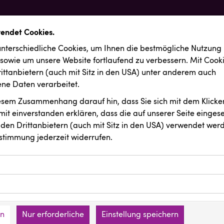
wendet Cookies.
nterschiedliche Cookies, um Ihnen die best­mögliche Nutzung
 sowie um unsere Website fortlaufend zu verbessern. Mit Cook
ittanbietern (auch mit Sitz in den USA) unter anderem auch
e Daten verarbeitet.
iesem Zusammenhang darauf hin, dass Sie sich mit dem Klicken
it ein­ver­standen erklären, dass die auf unserer Seite einges
den Drittanbietern (auch mit Sitz in den USA) verwendet werd
stimmung jederzeit widerrufen.
ookies ermöglichen grundlegende Funktionen und sind für die 
Website erforderlich. Diese Cookies speichern keine persone
ussendungen
REMAX
ies erfassen Informationen anonym. Diese Informationen helfe
den an keine Dritten übermittelt.
e unsere Besucher unsere Website nutzen.
en
Nur erforderliche
Einstellung speichern
mer der Website (Erstanbieter)