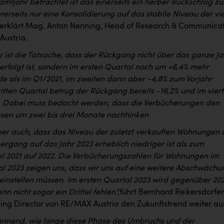
amtjahr betrachtet ist das einerseits ein herber Rückschlag z
rerseits nur eine Konsolidierung auf das stabile Niveau der vi
erklärt Mag. Anton Nenning, Head of Research & Communica
ustria.
r ist die Tatsache, dass der Rückgang nicht über das ganze Ja
erfolgt ist, sondern im ersten Quartal noch um +6,4% mehr
de als im Q1/2021, im zweiten dann aber -4,8% zum Vorjahr
ritten Quartal betrug der Rückgang bereits -16,2% und im vier
. Dabei muss bedacht werden, dass die Verbücherungen den
sen um zwei bis drei Monate nachhinken
ber auch, dass das Niveau der zuletzt verkauften Wohnungen
ergang auf das Jahr 2023 erheblich niedriger ist als zum
l 2021 auf 2022. Die Verbücherungszahlen für Wohnungen im
al 2023 zeigen uns, dass wir uns auf eine weitere Abschwächu
einstellen müssen. Im ersten Quartal 2023 wird gegenüber 20
enn nicht sogar ein Drittel fehlen“,
führt Bernhard Reikersdorfer
g Director von RE/MAX Austria den Zukunftstrend weiter au
pannend, wie lange diese Phase des Umbruchs und der