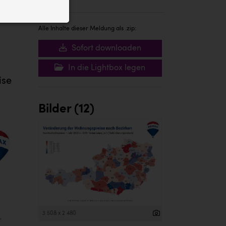
ID auf Ihrem
 der Website
Alle Inhalte dieser Meldung als .zip:
Sofort downloaden
In die Lightbox legen
ise
Bilder (12)
3 508 x 2 480