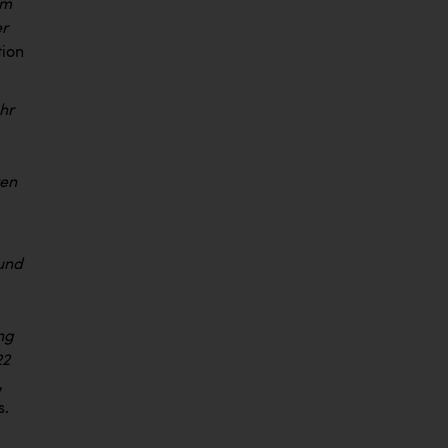
um
er
tion
hr
ten
 und
ng
22
,
s.