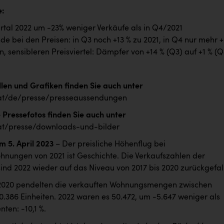
e:
rtal 2022 um -23% weniger Verkäufe als in Q4/2021
e bei den Preisen: in Q3 noch +13 % zu 2021, in Q4 nur mehr +
n, sensibleren Preisviertel: Dämpfer von +14 % (Q3) auf +1 % (Q
llen und Grafiken finden Sie auch unter
t/de/presse/presseaussendungen
 Pressefotos finden Sie auch unter
t/presse/downloads-und-bilder
m 5. April 2023
– Der preisliche Höhenflug bei
nungen von 2021 ist Geschichte. Die Verkaufszahlen der
nd 2022 wieder auf das Niveau von 2017 bis 2020 zurückgefal
 2020 pendelten die verkauften Wohnungsmengen zwischen
0.386 Einheiten. 2022 waren es 50.472, um -5.647 weniger als
nten: -10,1 %.