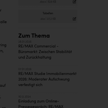
.docx
|
629 KB
r
Tabellen
.xlsx
|
27,2 KB
alle
Zum Thema
28.01.2026
ring
RE/MAX Commercial -
rn,
Büromarkt: Zwischen Stabilität
und Zurückhaltung
07.01.2026
RE/MAX Studie Immobilienmarkt
2026: Moderater Aufschwung
verfestigt sich
 auf
%
16.12.2024
Einladung zum Online-
Pressegespräch: RE/MAX