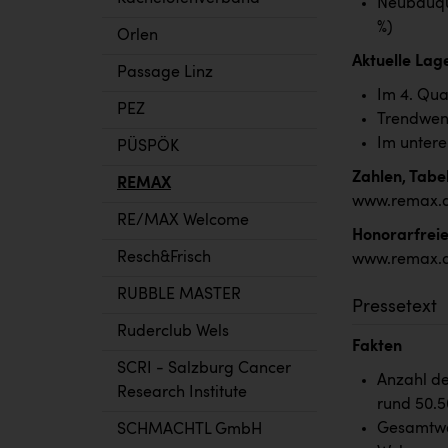
Neubauqua
%)
Orlen
Aktuelle Lag
Passage Linz
Im 4. Qua
PEZ
Trendwend
Im untere
PÜSPÖK
Zahlen, Tabe
REMAX
www.remax.a
RE/MAX Welcome
Honorarfreie
Resch&Frisch
www.remax.a
RUBBLE MASTER
Pressetext
Ruderclub Wels
Fakten
SCRI - Salzburg Cancer
Anzahl de
Research Institute
rund 50.5
Gesamtwer
SCHMACHTL GmbH