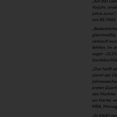
„Auf das Ges
Vorjahr, ande
Jahre zuvor“,
von RE/MAX A
„Bedenkliche
gleichmäßig 
verkauft wur
fehlten. Im d
sogar -22,5%
Kaufabschlüs
„Das heißt a
damit der Üb
Jahreswechse
ersten Quart
des Marktes 
ein Viertel, w
MBA, Managin
„
Es bleibt s