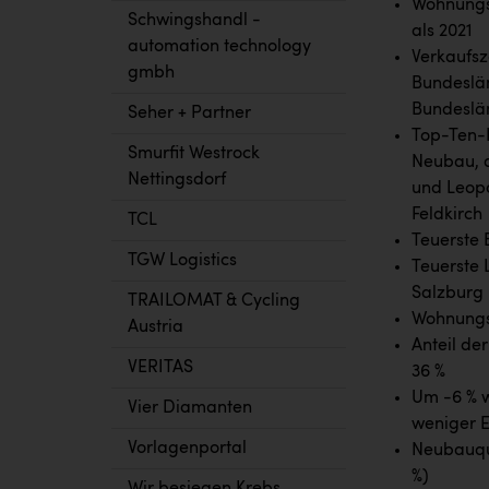
Wohnungsp
Schwingshandl -
als 2021
automation technology
Verkaufsz
gmbh
Bundeslän
Bundeslän
Seher + Partner
Top-Ten-B
Smurfit Westrock
Neubau, d
Nettingsdorf
und Leopo
Feldkirch
TCL
Teuerste 
TGW Logistics
Teuerste 
Salzburg
TRAILOMAT & Cycling
Wohnungsp
Austria
Anteil de
VERITAS
36 %
Um -6 % 
Vier Diamanten
weniger 
Vorlagenportal
Neubauqua
%)