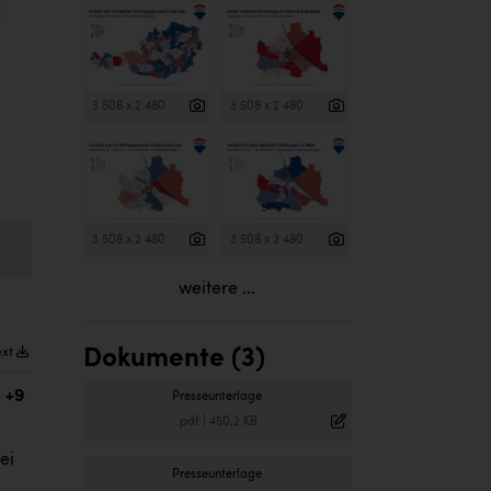
3 508 x 2 480
3 508 x 2 480
3 508 x 2 480
3 508 x 2 480
weitere ...
ext
Dokumente (3)
 +9
Presseunterlage
.pdf
|
450,2 KB
ei
Presseunterlage