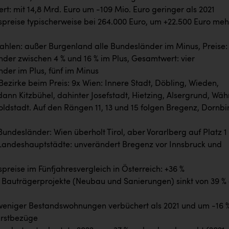
t: mit 14,8 Mrd. Euro um -109 Mio. Euro geringer als 2021
reise typischerweise bei 264.000 Euro, um +22.500 Euro meh
ahlen: außer Burgenland alle Bundesländer im Minus, Preise: 
der zwischen 4 % und 16 % im Plus, Gesamtwert: vier
der im Plus, fünf im Minus
ezirke beim Preis: 9x Wien: Innere Stadt, Döbling, Wieden,
ann Kitzbühel, dahinter Josefstadt, Hietzing, Alsergrund, Wäh
ldstadt. Auf den Rängen 11, 13 und 15 folgen Bregenz, Dornbi
Bundesländer: Wien überholt Tirol, aber Vorarlberg auf Platz 1
Landeshauptstädte: unverändert Bregenz vor Innsbruck und
reise im Fünfjahresvergleich in Österreich: +36 %
r Bauträgerprojekte (Neubau und Sanierungen) sinkt von 39 %
weniger Bestandswohnungen verbüchert als 2021 und um -16 
Erstbezüge