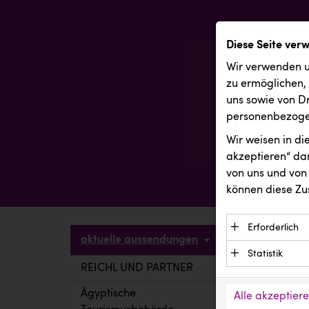
Diese Seite ver
Wir verwenden u
zu ermöglichen,
uns sowie von Dr
personenbezogen
Wir weisen in d
akzeptieren“ dam
von uns und von 
können diese Zu
Erforderlich
aktuelle aussendungen
Essenzielle C
Statistik
Funktion der 
REICHL UND PARTNER
aktuelle a
Statistik Cook
Daten und wer
verstehen, wi
Ägyptische
Alle akzeptier
Anbieter: Eigentü