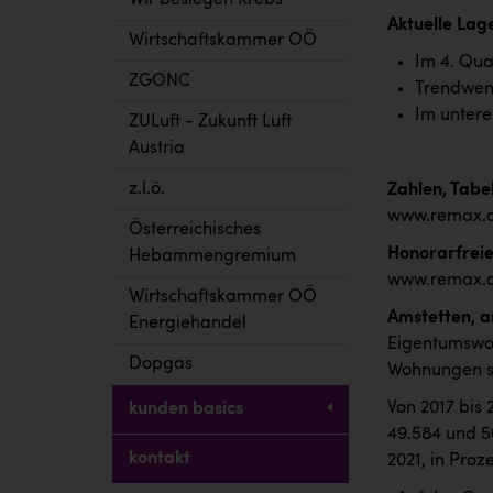
Wir besiegen Krebs
Aktuelle Lag
Wirtschaftskammer OÖ
Im 4. Qua
ZGONC
Trendwend
Im untere
ZULuft - Zukunft Luft
Austria
z.l.ö.
Zahlen, Tabe
www.remax.a
Österreichisches
Honorarfreie
Hebammengremium
www.remax.a
Wirtschaftskammer OÖ
Amstetten, a
Energiehandel
Eigentumswoh
Dopgas
Wohnungen si
Von 2017 bis
kunden basics
49.584 und 5
kontakt
2021, in Proze