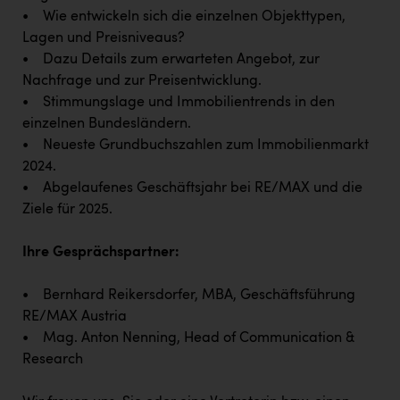
PEZ
• Wie entwickeln sich die einzelnen Objekttypen,
Lagen und Preisniveaus?
PÜSPÖK
• Dazu Details zum erwarteten Angebot, zur
REMAX
Nachfrage und zur Preisentwicklung.
• Stimmungslage und Immobilientrends in den
RE/MAX Welcome
einzelnen Bundesländern.
Resch&Frisch
• Neueste Grundbuchszahlen zum Immobilienmarkt
2024.
RUBBLE MASTER
• Abgelaufenes Geschäftsjahr bei RE/MAX und die
Ruderclub Wels
Ziele für 2025.
SCRI - Salzburg Cancer Research Institute
Ihre Gesprächspartner:
SCHMACHTL GmbH
• Bernhard Reikersdorfer, MBA, Geschäftsführung
Schwingshandl - automation technology gmbh
RE/MAX Austria
• Mag. Anton Nenning, Head of Communication &
Seher + Partner
Research
Smurfit Westrock Nettingsdorf