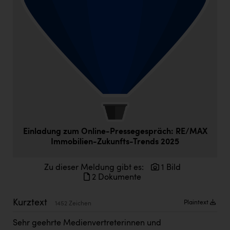
Doppler Gruppe
ERLUS AG
everfield
Firmenradl
Fristads Austria
HIG Infomotion Group
IFE Austria GmbH
Einladung zum Online-Pressegespräch: RE/MAX
Immotech
Immobilien-Zukunfts-Trends 2025
INTERSPAR
Zu dieser Meldung gibt es:
1 Bild
2 Dokumente
INTERSPORT Austria
Jesolo
Kurztext
Plaintext
1452 Zeichen
Jane Goodall Institute Austria
Sehr geehrte Medienvertreterinnen und