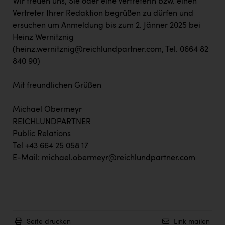
Wir freuen uns, Sie oder eine Vertreterin bzw. einen
TCL
Vertreter Ihrer Redaktion begrüßen zu dürfen und
TGW Logistics
ersuchen um Anmeldung bis zum 2. Jänner 2025 bei
Heinz Wernitznig
TRAILOMAT & Cycling Austria
(heinz.wernitznig@reichlundpartner.com, Tel. 0664 82
VERITAS
840 90)
Vier Diamanten
Mit freundlichen Grüßen
Vorlagenportal
Michael Obermeyr
Wir besiegen Krebs
REICHLUNDPARTNER
Wirtschaftskammer OÖ
Public Relations
Tel +43 664 25 058 17
ZGONC
E-Mail: michael.obermeyr@reichlundpartner.com
ZULuft - Zukunft Luft Austria
z.l.ö.
Österreichisches Hebammengremium
Seite drucken
Link mailen