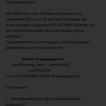
Medienvertreter!
Kärcher
Karin Liedl
RE/MAX hat in den Monaten November und
Dezember 2024 zum 18. Mal die Prognosen der
KEBA
österreichweit insgesamt 600 RE/MAX-Experten für
KIWI Kinderwunsch Institut Dr. Loimer
den Immobilienmarkt des kommenden Jahres
erhoben.
KLIPP Frisör
Die gesammelten Erwartungen und Voraussagen
Kleider Bauer
präsentieren wir Ihnen bei einem
Kremsmüller Anlagenbau GmbH
Online-Pressegespräch
Maximarkt
am Dienstag, dem 7. Jänner 2025
um 09:00 Uhr
Oldtimer Raststationen und Motorhotels
Link zum RE/MAX-Online-Pressegespräch
Österreichischer Kachelofenverband
Die Themen:
Orlen
• Wie entwickelt sich der Immobilienmarkt
Passage Linz
insgesamt?