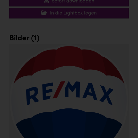
Sofort downloaden
In die Lightbox legen
Bilder (1)