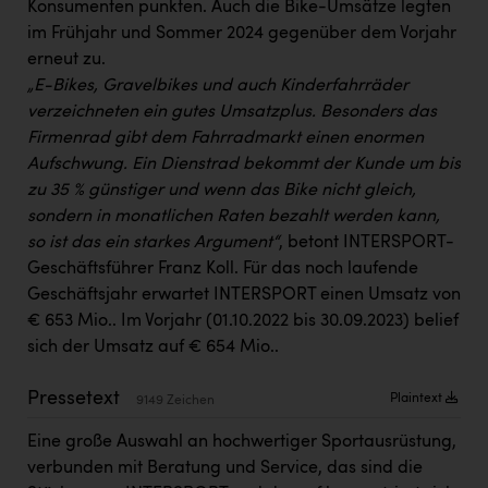
Konsumenten punkten. Auch die Bike-Umsätze legten
Kärcher
im Frühjahr und Sommer 2024 gegenüber dem Vorjahr
Karin Liedl
erneut zu.
„E-Bikes, Gravelbikes und auch Kinderfahrräder
KEBA
verzeichneten ein gutes Umsatzplus. Besonders das
KIWI Kinderwunsch Institut Dr. Loimer
Firmenrad gibt dem Fahrradmarkt einen enormen
Aufschwung. Ein Dienstrad bekommt der Kunde um bis
KLIPP Frisör
zu 35 % günstiger und wenn das Bike nicht gleich,
Kleider Bauer
sondern in monatlichen Raten bezahlt werden kann,
so ist das ein starkes Argument“
, betont INTERSPORT-
Kremsmüller Anlagenbau GmbH
Geschäftsführer Franz Koll. Für das noch laufende
Geschäftsjahr erwartet INTERSPORT einen Umsatz von
Maximarkt
€ 653 Mio.. Im Vorjahr (01.10.2022 bis 30.09.2023) belief
Oldtimer Raststationen und Motorhotels
sich der Umsatz auf € 654 Mio..
Österreichischer Kachelofenverband
Pressetext
Plaintext
9149 Zeichen
Orlen
Eine große Auswahl an hochwertiger Sportausrüstung,
Passage Linz
verbunden mit Beratung und Service, das sind die