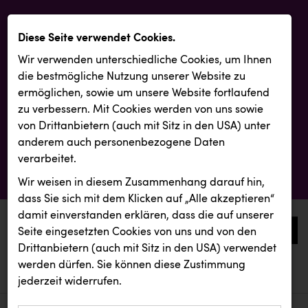
Diese Seite verwendet Cookies.
Wir verwenden unterschiedliche Cookies, um Ihnen
die best­mögliche Nutzung unserer Website zu
ermöglichen, sowie um unsere Website fortlaufend
zu verbessern. Mit Cookies werden von uns sowie
von Drittanbietern (auch mit Sitz in den USA) unter
anderem auch personenbezogene Daten
verarbeitet.
Wir weisen in diesem Zusammenhang darauf hin,
dass Sie sich mit dem Klicken auf „Alle akzeptieren“
damit ein­ver­standen erklären, dass die auf unserer
0
Seite eingesetzten Cookies von uns und von den
Drittanbietern (auch mit Sitz in den USA) verwendet
werden dürfen. Sie können diese Zustimmung
aktuelle aussendungen
aktuelle aussendungen
INTERSPORT Austria
jederzeit widerrufen.
REICHL UND PARTNER