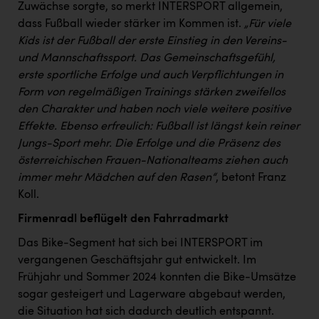
TCL
Zuwächse sorgte, so merkt INTERSPORT allgemein,
dass Fußball wieder stärker im Kommen ist.
„Für viele
TGW Logistics
Kids ist der Fußball der erste Einstieg in den Vereins-
TRAILOMAT & Cycling Austria
und Mannschaftssport. Das Gemeinschaftsgefühl,
erste sportliche Erfolge und auch Verpflichtungen in
VERITAS
Form von regelmäßigen Trainings stärken zweifellos
Vier Diamanten
den Charakter und haben noch viele weitere positive
Effekte. Ebenso erfreulich: Fußball ist längst kein reiner
Vorlagenportal
Jungs-Sport mehr. Die Erfolge und die Präsenz des
österreichischen Frauen-Nationalteams ziehen auch
Wir besiegen Krebs
immer mehr Mädchen auf den Rasen“
, betont Franz
Wirtschaftskammer OÖ
Koll.
ZGONC
Firmenradl beflügelt den Fahrradmarkt
ZULuft - Zukunft Luft Austria
Das Bike-Segment hat sich bei INTERSPORT im
vergangenen Geschäftsjahr gut entwickelt. Im
z.l.ö.
Frühjahr und Sommer 2024 konnten die Bike-Umsätze
Österreichisches Hebammengremium
sogar gesteigert und Lagerware abgebaut werden,
die Situation hat sich dadurch deutlich entspannt.