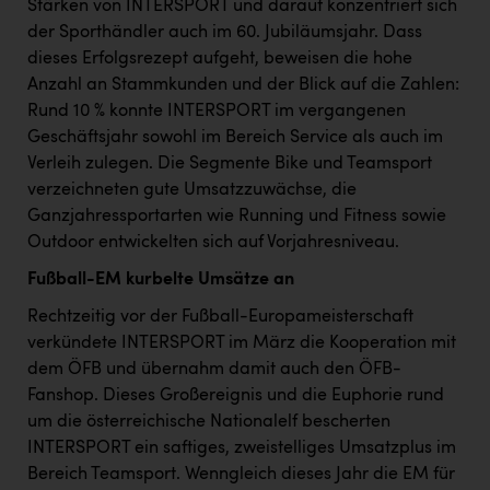
Stärken von INTERSPORT und darauf konzentriert sich
PEZ
der Sporthändler auch im 60. Jubiläumsjahr. Dass
PÜSPÖK
dieses Erfolgsrezept aufgeht, beweisen die hohe
Anzahl an Stammkunden und der Blick auf die Zahlen:
REMAX
Rund 10 % konnte INTERSPORT im vergangenen
RE/MAX Welcome
Geschäftsjahr sowohl im Bereich Service als auch im
Verleih zulegen. Die Segmente Bike und Teamsport
Resch&Frisch
verzeichneten gute Umsatzzuwächse, die
RUBBLE MASTER
Ganzjahressportarten wie Running und Fitness sowie
Outdoor entwickelten sich auf Vorjahresniveau.
Ruderclub Wels
Fußball-EM kurbelte Umsätze an
SCRI - Salzburg Cancer Research Institute
Rechtzeitig vor der Fußball-Europameisterschaft
SCHMACHTL GmbH
verkündete INTERSPORT im März die Kooperation mit
dem ÖFB und übernahm damit auch den ÖFB-
Schwingshandl - automation technology gmbh
Fanshop. Dieses Großereignis und die Euphorie rund
Seher + Partner
um die österreichische Nationalelf bescherten
INTERSPORT ein saftiges, zweistelliges Umsatzplus im
Smurfit Westrock Nettingsdorf
Bereich Teamsport. Wenngleich dieses Jahr die EM für