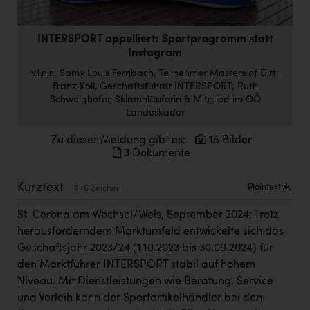
Doppler Gruppe
ERLUS AG
INTERSPORT appelliert: Sportprogramm statt
Instagram
everfield
v.l.n.r.: Samy Louis Fernbach, Teilnehmer Masters of Dirt;
Franz Koll, Geschäftsführer INTERSPORT; Ruth
Firmenradl
Schweighofer, Skirennläuferin & Mitglied im OÖ
Landeskader
Fristads Austria
HIG Infomotion Group
Zu dieser Meldung gibt es:
15 Bilder
3 Dokumente
IFE Austria GmbH
Kurztext
Plaintext
946 Zeichen
Immotech
St. Corona am Wechsel/Wels, September 2024: Trotz
INTERSPAR
herausforderndem Marktumfeld entwickelte sich das
INTERSPORT Austria
Geschäftsjahr 2023/24 (1.10.2023 bis 30.09.2024) für
den Marktführer INTERSPORT stabil auf hohem
Jesolo
Niveau. Mit Dienstleistungen wie Beratung, Service
Jane Goodall Institute Austria
und Verleih kann der Sportartikelhändler bei den