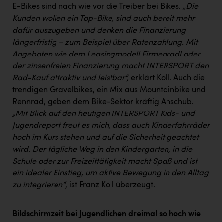
Wirtschaftskammer OÖ Energiehandel
E-Bikes sind nach wie vor die Treiber bei Bikes.
„Die
Dopgas
Kunden wollen ein Top-Bike, sind auch bereit mehr
dafür auszugeben und denken die Finanzierung
kunden basics
längerfristig – zum Beispiel über Ratenzahlung. Mit
Angeboten wie dem Leasingmodell Firmenradl oder
kontakt
der zinsenfreien Finanzierung macht INTERSPORT den
Rad-Kauf attraktiv und leistbar“,
erklärt Koll. Auch die
trendigen Gravelbikes, ein Mix aus Mountainbike und
Rennrad, geben dem Bike-Sektor kräftig Anschub.
„Mit Blick auf den heutigen INTERSPORT Kids- und
Jugendreport freut es mich, dass auch Kinderfahrräder
hoch im Kurs stehen und auf die Sicherheit geachtet
wird. Der tägliche Weg in den Kindergarten, in die
Schule oder zur Freizeittätigkeit macht Spaß und ist
ein idealer Einstieg, um aktive Bewegung in den Alltag
zu integrieren“
, ist Franz Koll überzeugt.
Bildschirmzeit bei Jugendlichen dreimal so hoch wie