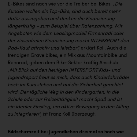
Wirtschaftskammer OÖ Energiehandel
E-Bikes sind nach wie vor die Treiber bei Bikes.
„Die
Dopgas
Kunden wollen ein Top-Bike, sind auch bereit mehr
dafür auszugeben und denken die Finanzierung
kunden basics
längerfristig – zum Beispiel über Ratenzahlung. Mit
Angeboten wie dem Leasingmodell Firmenradl oder
kontakt
der zinsenfreien Finanzierung macht INTERSPORT den
Rad-Kauf attraktiv und leistbar“,
erklärt Koll. Auch die
trendigen Gravelbikes, ein Mix aus Mountainbike und
Rennrad, geben dem Bike-Sektor kräftig Anschub.
„Mit Blick auf den heutigen INTERSPORT Kids- und
Jugendreport freut es mich, dass auch Kinderfahrräder
hoch im Kurs stehen und auf die Sicherheit geachtet
wird. Der tägliche Weg in den Kindergarten, in die
Schule oder zur Freizeittätigkeit macht Spaß und ist
ein idealer Einstieg, um aktive Bewegung in den Alltag
zu integrieren“
, ist Franz Koll überzeugt.
Bildschirmzeit bei Jugendlichen dreimal so hoch wie