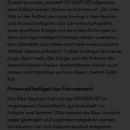
TCL
Zuwächse sorgte, so merkt INTERSPORT allgemein,
dass Fußball wieder stärker im Kommen ist.
„Für viele
TGW Logistics
Kids ist der Fußball der erste Einstieg in den Vereins-
TRAILOMAT & Cycling Austria
und Mannschaftssport. Das Gemeinschaftsgefühl,
erste sportliche Erfolge und auch Verpflichtungen in
VERITAS
Form von regelmäßigen Trainings stärken zweifellos
Vier Diamanten
den Charakter und haben noch viele weitere positive
Effekte. Ebenso erfreulich: Fußball ist längst kein reiner
Vorlagenportal
Jungs-Sport mehr. Die Erfolge und die Präsenz des
österreichischen Frauen-Nationalteams ziehen auch
Wir besiegen Krebs
immer mehr Mädchen auf den Rasen“
, betont Franz
Wirtschaftskammer OÖ
Koll.
ZGONC
Firmenradl beflügelt den Fahrradmarkt
ZULuft - Zukunft Luft Austria
Das Bike-Segment hat sich bei INTERSPORT im
vergangenen Geschäftsjahr gut entwickelt. Im
z.l.ö.
Frühjahr und Sommer 2024 konnten die Bike-Umsätze
Österreichisches Hebammengremium
sogar gesteigert und Lagerware abgebaut werden,
die Situation hat sich dadurch deutlich entspannt.