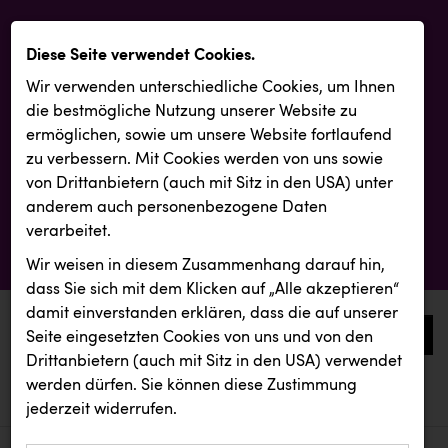
Diese Seite verwendet Cookies.
Wir verwenden unterschiedliche Cookies, um Ihnen
die best­mögliche Nutzung unserer Website zu
ermöglichen, sowie um unsere Website fortlaufend
zu verbessern. Mit Cookies werden von uns sowie
von Drittanbietern (auch mit Sitz in den USA) unter
anderem auch personenbezogene Daten
verarbeitet.
Wir weisen in diesem Zusammenhang darauf hin,
dass Sie sich mit dem Klicken auf „Alle akzeptieren“
damit ein­ver­standen erklären, dass die auf unserer
0
Seite eingesetzten Cookies von uns und von den
Drittanbietern (auch mit Sitz in den USA) verwendet
werden dürfen. Sie können diese Zustimmung
aktuelle aussendungen
aktuelle aussendungen
INTERSPORT Austria
jederzeit widerrufen.
REICHL UND PARTNER