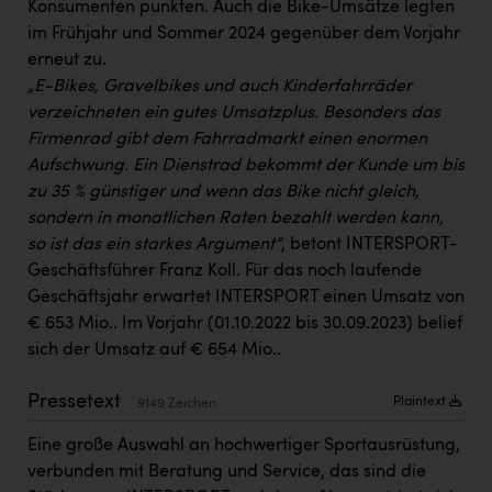
Konsumenten punkten. Auch die Bike-Umsätze legten
Kärcher
im Frühjahr und Sommer 2024 gegenüber dem Vorjahr
Karin Liedl
erneut zu.
„E-Bikes, Gravelbikes und auch Kinderfahrräder
KEBA
verzeichneten ein gutes Umsatzplus. Besonders das
KIWI Kinderwunsch Institut Dr. Loimer
Firmenrad gibt dem Fahrradmarkt einen enormen
Aufschwung. Ein Dienstrad bekommt der Kunde um bis
KLIPP Frisör
zu 35 % günstiger und wenn das Bike nicht gleich,
Kleider Bauer
sondern in monatlichen Raten bezahlt werden kann,
so ist das ein starkes Argument“
, betont INTERSPORT-
Kremsmüller Anlagenbau GmbH
Geschäftsführer Franz Koll. Für das noch laufende
Geschäftsjahr erwartet INTERSPORT einen Umsatz von
Maximarkt
€ 653 Mio.. Im Vorjahr (01.10.2022 bis 30.09.2023) belief
Oldtimer Raststationen und Motorhotels
sich der Umsatz auf € 654 Mio..
Österreichischer Kachelofenverband
Pressetext
Plaintext
9149 Zeichen
Orlen
Eine große Auswahl an hochwertiger Sportausrüstung,
Passage Linz
verbunden mit Beratung und Service, das sind die