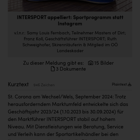
Doppler Gruppe
ERLUS AG
INTERSPORT appelliert: Sportprogramm statt
Instagram
everfield
v.l.n.r.: Samy Louis Fernbach, Teilnehmer Masters of Dirt;
Franz Koll, Geschäftsführer INTERSPORT; Ruth
Firmenradl
Schweighofer, Skirennläuferin & Mitglied im OÖ
Landeskader
Fristads Austria
HIG Infomotion Group
Zu dieser Meldung gibt es:
15 Bilder
3 Dokumente
IFE Austria GmbH
Kurztext
Plaintext
946 Zeichen
Immotech
St. Corona am Wechsel/Wels, September 2024: Trotz
INTERSPAR
herausforderndem Marktumfeld entwickelte sich das
INTERSPORT Austria
Geschäftsjahr 2023/24 (1.10.2023 bis 30.09.2024) für
den Marktführer INTERSPORT stabil auf hohem
Jesolo
Niveau. Mit Dienstleistungen wie Beratung, Service
Jane Goodall Institute Austria
und Verleih kann der Sportartikelhändler bei den