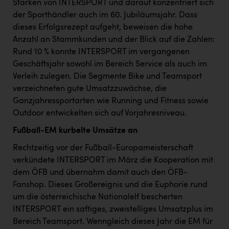
Stärken von INTERSPORT und darauf konzentriert sich
PEZ
der Sporthändler auch im 60. Jubiläumsjahr. Dass
PÜSPÖK
dieses Erfolgsrezept aufgeht, beweisen die hohe
Anzahl an Stammkunden und der Blick auf die Zahlen:
REMAX
Rund 10 % konnte INTERSPORT im vergangenen
RE/MAX Welcome
Geschäftsjahr sowohl im Bereich Service als auch im
Verleih zulegen. Die Segmente Bike und Teamsport
Resch&Frisch
verzeichneten gute Umsatzzuwächse, die
RUBBLE MASTER
Ganzjahressportarten wie Running und Fitness sowie
Outdoor entwickelten sich auf Vorjahresniveau.
Ruderclub Wels
Fußball-EM kurbelte Umsätze an
SCRI - Salzburg Cancer Research Institute
Rechtzeitig vor der Fußball-Europameisterschaft
SCHMACHTL GmbH
verkündete INTERSPORT im März die Kooperation mit
dem ÖFB und übernahm damit auch den ÖFB-
Schwingshandl - automation technology gmbh
Fanshop. Dieses Großereignis und die Euphorie rund
Seher + Partner
um die österreichische Nationalelf bescherten
INTERSPORT ein saftiges, zweistelliges Umsatzplus im
Smurfit Westrock Nettingsdorf
Bereich Teamsport. Wenngleich dieses Jahr die EM für