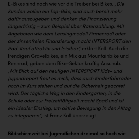
Wirtschaftskammer OÖ Energiehandel
E-Bikes sind nach wie vor die Treiber bei Bikes.
„Die
Dopgas
Kunden wollen ein Top-Bike, sind auch bereit mehr
dafür auszugeben und denken die Finanzierung
kunden basics
längerfristig – zum Beispiel über Ratenzahlung. Mit
Angeboten wie dem Leasingmodell Firmenradl oder
kontakt
der zinsenfreien Finanzierung macht INTERSPORT den
Rad-Kauf attraktiv und leistbar“,
erklärt Koll. Auch die
trendigen Gravelbikes, ein Mix aus Mountainbike und
Rennrad, geben dem Bike-Sektor kräftig Anschub.
„Mit Blick auf den heutigen INTERSPORT Kids- und
Jugendreport freut es mich, dass auch Kinderfahrräder
hoch im Kurs stehen und auf die Sicherheit geachtet
wird. Der tägliche Weg in den Kindergarten, in die
Schule oder zur Freizeittätigkeit macht Spaß und ist
ein idealer Einstieg, um aktive Bewegung in den Alltag
zu integrieren“
, ist Franz Koll überzeugt.
Bildschirmzeit bei Jugendlichen dreimal so hoch wie