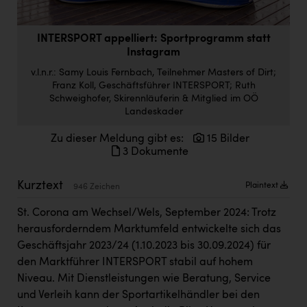
Doppler Gruppe
ERLUS AG
INTERSPORT appelliert: Sportprogramm statt
Instagram
everfield
v.l.n.r.: Samy Louis Fernbach, Teilnehmer Masters of Dirt;
Franz Koll, Geschäftsführer INTERSPORT; Ruth
Firmenradl
Schweighofer, Skirennläuferin & Mitglied im OÖ
Landeskader
Fristads Austria
HIG Infomotion Group
Zu dieser Meldung gibt es:
15 Bilder
3 Dokumente
IFE Austria GmbH
Kurztext
Plaintext
946 Zeichen
Immotech
St. Corona am Wechsel/Wels, September 2024: Trotz
INTERSPAR
herausforderndem Marktumfeld entwickelte sich das
INTERSPORT Austria
Geschäftsjahr 2023/24 (1.10.2023 bis 30.09.2024) für
den Marktführer INTERSPORT stabil auf hohem
Jesolo
Niveau. Mit Dienstleistungen wie Beratung, Service
Jane Goodall Institute Austria
und Verleih kann der Sportartikelhändler bei den