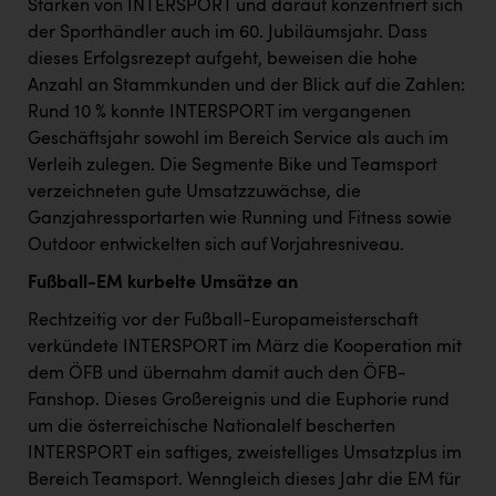
Stärken von INTERSPORT und darauf konzentriert sich
PEZ
der Sporthändler auch im 60. Jubiläumsjahr. Dass
PÜSPÖK
dieses Erfolgsrezept aufgeht, beweisen die hohe
Anzahl an Stammkunden und der Blick auf die Zahlen:
REMAX
Rund 10 % konnte INTERSPORT im vergangenen
RE/MAX Welcome
Geschäftsjahr sowohl im Bereich Service als auch im
Verleih zulegen. Die Segmente Bike und Teamsport
Resch&Frisch
verzeichneten gute Umsatzzuwächse, die
RUBBLE MASTER
Ganzjahressportarten wie Running und Fitness sowie
Outdoor entwickelten sich auf Vorjahresniveau.
Ruderclub Wels
Fußball-EM kurbelte Umsätze an
SCRI - Salzburg Cancer Research Institute
Rechtzeitig vor der Fußball-Europameisterschaft
SCHMACHTL GmbH
verkündete INTERSPORT im März die Kooperation mit
dem ÖFB und übernahm damit auch den ÖFB-
Schwingshandl - automation technology gmbh
Fanshop. Dieses Großereignis und die Euphorie rund
Seher + Partner
um die österreichische Nationalelf bescherten
INTERSPORT ein saftiges, zweistelliges Umsatzplus im
Smurfit Westrock Nettingsdorf
Bereich Teamsport. Wenngleich dieses Jahr die EM für