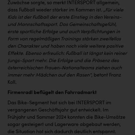
TCL
Zuwächse sorgte, so merkt INTERSPORT allgemein,
dass Fußball wieder stärker im Kommen ist.
„Für viele
TGW Logistics
Kids ist der Fußball der erste Einstieg in den Vereins-
TRAILOMAT & Cycling Austria
und Mannschaftssport. Das Gemeinschaftsgefühl,
erste sportliche Erfolge und auch Verpflichtungen in
VERITAS
Form von regelmäßigen Trainings stärken zweifellos
Vier Diamanten
den Charakter und haben noch viele weitere positive
Effekte. Ebenso erfreulich: Fußball ist längst kein reiner
Vorlagenportal
Jungs-Sport mehr. Die Erfolge und die Präsenz des
österreichischen Frauen-Nationalteams ziehen auch
Wir besiegen Krebs
immer mehr Mädchen auf den Rasen“
, betont Franz
Wirtschaftskammer OÖ
Koll.
ZGONC
Firmenradl beflügelt den Fahrradmarkt
ZULuft - Zukunft Luft Austria
Das Bike-Segment hat sich bei INTERSPORT im
vergangenen Geschäftsjahr gut entwickelt. Im
z.l.ö.
Frühjahr und Sommer 2024 konnten die Bike-Umsätze
Österreichisches Hebammengremium
sogar gesteigert und Lagerware abgebaut werden,
die Situation hat sich dadurch deutlich entspannt.