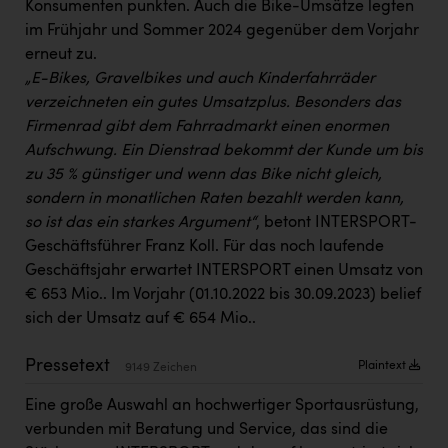
Konsumenten punkten. Auch die Bike-Umsätze legten
Kärcher
im Frühjahr und Sommer 2024 gegenüber dem Vorjahr
Karin Liedl
erneut zu.
„E-Bikes, Gravelbikes und auch Kinderfahrräder
KEBA
verzeichneten ein gutes Umsatzplus. Besonders das
KIWI Kinderwunsch Institut Dr. Loimer
Firmenrad gibt dem Fahrradmarkt einen enormen
Aufschwung. Ein Dienstrad bekommt der Kunde um bis
KLIPP Frisör
zu 35 % günstiger und wenn das Bike nicht gleich,
Kleider Bauer
sondern in monatlichen Raten bezahlt werden kann,
so ist das ein starkes Argument“
, betont INTERSPORT-
Kremsmüller Anlagenbau GmbH
Geschäftsführer Franz Koll. Für das noch laufende
Geschäftsjahr erwartet INTERSPORT einen Umsatz von
Maximarkt
€ 653 Mio.. Im Vorjahr (01.10.2022 bis 30.09.2023) belief
Oldtimer Raststationen und Motorhotels
sich der Umsatz auf € 654 Mio..
Österreichischer Kachelofenverband
Pressetext
Plaintext
9149 Zeichen
Orlen
Eine große Auswahl an hochwertiger Sportausrüstung,
Passage Linz
verbunden mit Beratung und Service, das sind die