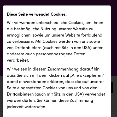
Diese Seite verwendet Cookies.
Wir verwenden unterschiedliche Cookies, um Ihnen
die best­mögliche Nutzung unserer Website zu
ermöglichen, sowie um unsere Website fortlaufend
zu verbessern. Mit Cookies werden von uns sowie
von Drittanbietern (auch mit Sitz in den USA) unter
anderem auch personenbezogene Daten
verarbeitet.
Wir weisen in diesem Zusammenhang darauf hin,
dass Sie sich mit dem Klicken auf „Alle akzeptieren“
damit ein­ver­standen erklären, dass die auf unserer
0
Seite eingesetzten Cookies von uns und von den
Drittanbietern (auch mit Sitz in den USA) verwendet
werden dürfen. Sie können diese Zustimmung
aktuelle aussendungen
aktuelle aussendungen
INTERSPORT Austria
jederzeit widerrufen.
REICHL UND PARTNER