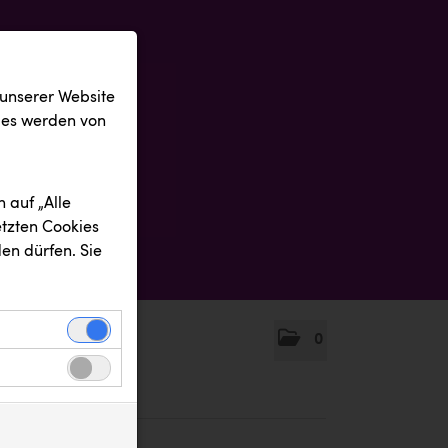
 unserer Website
ies werden von
 auf „Alle
etzten Cookies
en dürfen. Sie
0
einwandfreie
nbezogenen
n uns zu