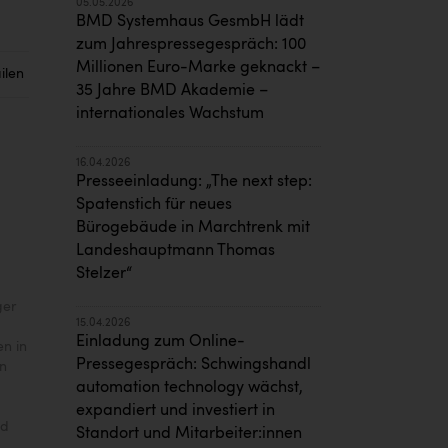
05.05.2026
BMD Systemhaus GesmbH lädt
zum Jahrespressegespräch: 100
Millionen Euro-Marke geknackt –
ilen
35 Jahre BMD Akademie –
internationales Wachstum
16.04.2026
Presseeinladung: „The next step:
Spatenstich für neues
Bürogebäude in Marchtrenk mit
Landeshauptmann Thomas
Stelzer“
ger
15.04.2026
Einladung zum Online-
n in
Pressegespräch: Schwingshandl
en
automation technology wächst,
expandiert und investiert in
nd
Standort und Mitarbeiter:innen