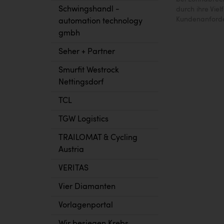
Schwingshandl -
durch ihre Vie
Kundenanford
automation technology
gmbh
Seher + Partner
Smurfit Westrock
Nettingsdorf
TCL
TGW Logistics
TRAILOMAT & Cycling
Austria
VERITAS
Vier Diamanten
Vorlagenportal