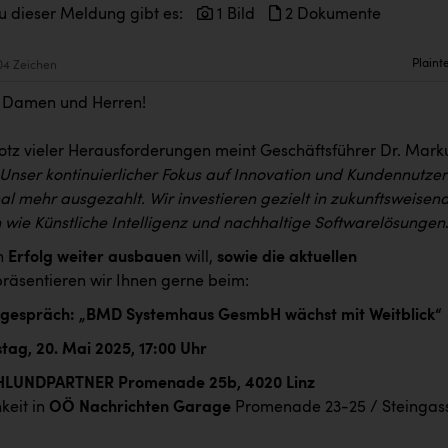
u dieser Meldung gibt es:
1 Bild
2 Dokumente
Plaint
04 Zeichen
e Damen und Herren!
rotz vieler Herausforderungen meint Geschäftsführer Dr. Mark
Unser kontinuierlicher Fokus auf Innovation und Kundennutze
al mehr ausgezahlt. Wir investieren gezielt in zukunftsweisen
 wie Künstliche Intelligenz und nachhaltige Softwarelösungen
n
Erfolg weiter ausbauen
will,
sowie die aktuellen
räsentieren wir Ihnen gerne beim:
egespräch: „BMD Systemhaus GesmbH wächst mit Weitblick“
ag, 20. Mai 2025, 17:00 Uhr
UNDPARTNER Promenade 25b, 4020 Linz
keit in
OÖ Nachrichten Garage
Promenade 23-25 / Steingas