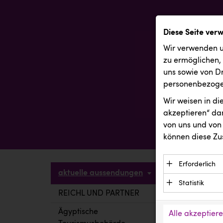
Diese Seite ver
Wir verwenden u
zu ermöglichen,
uns sowie von Dr
personenbezogen
Wir weisen in d
akzeptieren“ dam
von uns und von 
können diese Zu
Erforderlich
aktuelle aussendungen
Essenzielle C
Statistik
Funktion der 
REICHL UND PARTNER
aktuelle a
Statistik Cook
Daten und wer
verstehen, wi
Ägyptische
Alle akzeptier
Anbieter: Eigentü