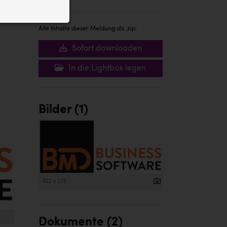
ID auf Ihrem
 der Website
Alle Inhalte dieser Meldung als .zip:
Sofort downloaden
In die Lightbox legen
Bilder (1)
622 x 275
Dokumente (2)