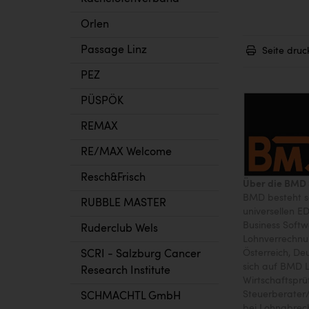
Orlen
Passage Linz
Seite druc
PEZ
PÜSPÖK
REMAX
RE/MAX Welcome
Resch&Frisch
Über die BMD
BMD besteht se
RUBBLE MASTER
universellen E
Business Softw
Ruderclub Wels
Lohnverrechnu
Österreich, De
SCRI - Salzburg Cancer
sich auf BMD 
Research Institute
Wirtschaftsprü
Steuerberater
SCHMACHTL GmbH
bei Lohnabrec