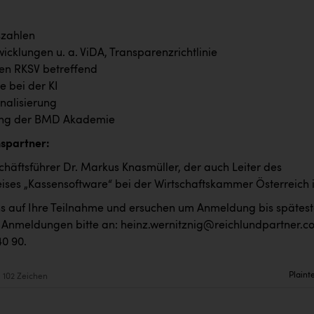
szahlen
icklungen u. a. ViDA, Transparenzrichtlinie
en RKSV betreffend
te bei der KI
onalisierung
ung der BMD Akademie
spartner:
äftsführer Dr. Markus Knasmüller, der auch Leiter des
eises „Kassensoftware“ bei der Wirtschaftskammer Österreich i
ns auf Ihre Teilnahme und ersuchen um Anmeldung bis spätes
. Anmeldungen bitte an: heinz.wernitznig@reichlundpartner.c
40 90.
Plaint
102 Zeichen