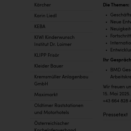
Kärcher
Die Themen:
Geschäft
Karin Liedl
Neue Entw
KEBA
Neuigkeit
Fortschrit
KIWI Kinderwunsch
Internati
Institut Dr. Loimer
Entwickl
KLIPP Frisör
Ihr Gespräch
Kleider Bauer
BMD Gesch
Kremsmüller Anlagenbau
Arbeitskr
GmbH
Wir freuen u
15. Mai 2025
Maximarkt
+43 664 828 
Oldtimer Raststationen
und Motorhotels
Pressetext
Österreichischer
Kachelofenverband