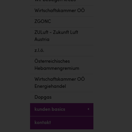
Wir besiegen Krebs
Wirtschaftskammer OÖ
ZGONC
ZULuft - Zukunft Luft
Austria
z.l.ö.
Österreichisches
Hebammengremium
Wirtschaftskammer OÖ
Energiehandel
Dopgas
kunden basics
kontakt