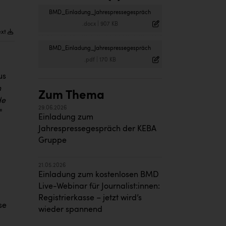
BMD_Einladung_Jahrespressegespräch
.docx
|
907 KB
ext
BMD_Einladung_Jahrespressegespräch
.pdf
|
170 KB
us
n
Zum Thema
de
29.06.2026
."
Einladung zum
Jahrespressegespräch der KEBA
Gruppe
21.05.2026
Einladung zum kostenlosen BMD
Live-Webinar für Journalist:innen:
Registrierkasse – jetzt wird’s
se
wieder spannend