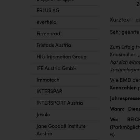
Z
ERLUS AG
Kurztext
12
everfield
Sehr geehrt
Firmenradl
Fristads Austria
Zum Erfolg t
Knasmüller: „
HIG Infomotion Group
hat sich einm
IFE Austria GmbH
Technologien
Immotech
Wie BMD de
Kennzahlen
p
INTERSPAR
Jahrespress
INTERSPORT Austria
Wann: Dienst
Jesolo
Wo: REICHL
Jane Goodall Institute
(Parkmöglich
Austria
6)