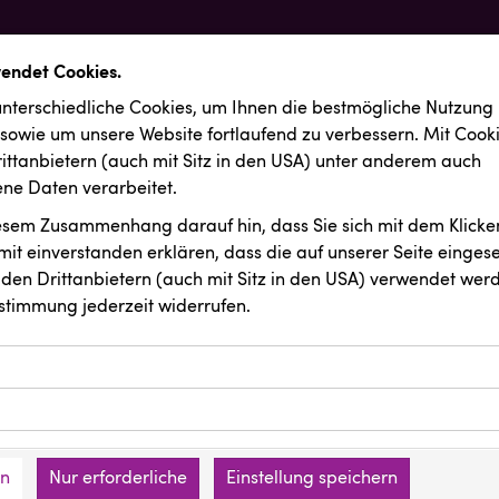
wendet Cookies.
nterschiedliche Cookies, um Ihnen die best­mögliche Nutzung
 sowie um unsere Website fortlaufend zu verbessern. Mit Cook
ittanbietern (auch mit Sitz in den USA) unter anderem auch
e Daten verarbeitet.
iesem Zusammenhang darauf hin, dass Sie sich mit dem Klicken
it ein­ver­standen erklären, dass die auf unserer Seite einges
den Drittanbietern (auch mit Sitz in den USA) verwendet werd
stimmung jederzeit widerrufen.
ookies ermöglichen grundlegende Funktionen und sind für die 
Website erforderlich. Diese Cookies speichern keine persone
ussendungen
BMD
ies erfassen Informationen anonym. Diese Informationen helfe
den an keine Dritten übermittelt.
e unsere Besucher unsere Website nutzen.
en
Nur erforderliche
Einstellung speichern
mer der Website (Erstanbieter)