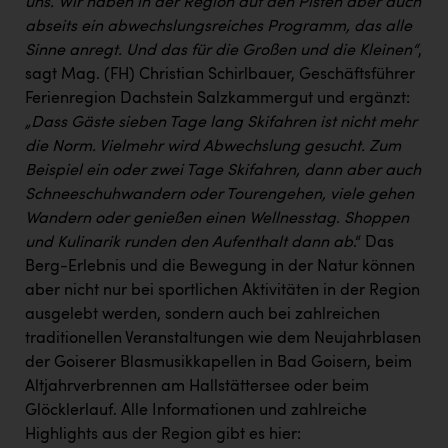
uns. Wir haben in der Region auf den Pisten aber auch
TCL
abseits ein abwechslungsreiches Programm, das alle
TGW Logistics
Sinne anregt. Und das für die Großen und die Kleinen“
,
sagt Mag. (FH) Christian Schirlbauer, Geschäftsführer
TRAILOMAT & Cycling Austria
Ferienregion Dachstein Salzkammergut und ergänzt:
VERITAS
„Dass Gäste sieben Tage lang Skifahren ist nicht mehr
die Norm. Vielmehr wird Abwechslung gesucht. Zum
Vier Diamanten
Beispiel ein oder zwei Tage Skifahren, dann aber auch
Vorlagenportal
Schneeschuhwandern oder Tourengehen, viele gehen
Wandern oder genießen einen Wellnesstag.
Shoppen
Wir besiegen Krebs
und Kulinarik runden den Aufenthalt dann ab
.“ Das
Wirtschaftskammer OÖ
Berg-Erlebnis und die Bewegung in der Natur können
aber nicht nur bei sportlichen Aktivitäten in der Region
ZGONC
ausgelebt werden, sondern auch bei zahlreichen
ZULuft - Zukunft Luft Austria
traditionellen Veranstaltungen wie dem Neujahrblasen
der Goiserer Blasmusikkapellen in Bad Goisern, beim
z.l.ö.
Altjahrverbrennen am Hallstättersee oder beim
Glöcklerlauf. Alle Informationen und zahlreiche
Österreichisches Hebammengremium
Highlights aus der Region gibt es hier: