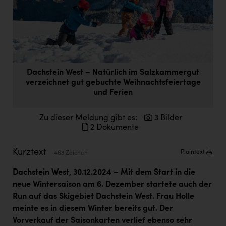
Doppler Gruppe
ERLUS AG
everfield
Firmenradl
Dachstein West – Natürlich im Salzkammergut
verzeichnet gut gebuchte Weihnachtsfeiertage
Fristads Austria
und Ferien
HIG Infomotion Group
Zu dieser Meldung gibt es:
3 Bilder
IFE Austria GmbH
2 Dokumente
Immotech
Kurztext
Plaintext
463 Zeichen
INTERSPAR
Dachstein West, 30.12.2024
– Mit dem Start in die
INTERSPORT Austria
neue Wintersaison am 6. Dezember startete auch der
Jesolo
Run auf das Skigebiet Dachstein West. Frau Holle
meinte es in diesem Winter bereits gut. Der
Jane Goodall Institute Austria
Vorverkauf der Saisonkarten verlief ebenso sehr