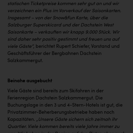
PEZ
statischen Ticketpreise kommen sehr gut an und wir
verzeichnen ein Plus im Vorverkauf der Saisonkarten.
PÜSPÖK
Insgesamt – von der Snow&Fun Karte, über die
REMAX
Salzburger Superskicard und der Dachstein West
Saisonkarte – verkauften wir knapp 9.000 Stück. Wir
RE/MAX Welcome
sind daher sehr positiv gestimmt und freuen uns auf
viele Gäste“
, berichtet Rupert Schiefer, Vorstand und
Resch&Frisch
Geschäftsführer der Bergbahnen Dachstein
RUBBLE MASTER
Salzkammergut.
Ruderclub Wels
SCRI - Salzburg Cancer Research Institute
Beinahe ausgebucht
SCHMACHTL GmbH
Viele Gäste sind bereits zum Skifahren in der
Ferienregion Dachstein Salzkammergut. Die
Schwingshandl - automation technology gmbh
Buchungslage in den 3 und 4-Stern-Hotels ist gut, die
Privatzimmer-Beherberungsbetriebe haben noch
Seher + Partner
Kapazitäten.
„Unsere Gäste sichern sich zeitnah ihr
Smurfit Westrock Nettingsdorf
Quartier. Viele kommen bereits viele Jahre immer zu