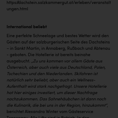
Wirtschaftskammer OÖ Energiehandel
https://dachstein.salzkammergut.at/erleben/veranstalt
ungen.html
Dopgas
kunden basics
International beliebt
kontakt
Eine perfekte Schneelage und bestes Wetter wird den
Gästen auf der salzburgerischen Seite des Dachsteins
– in Sankt Martin, in Annaberg, Rußbach und Abtenau
- geboten. Die Hotellerie ist bereits beinahe
ausgebucht.
„Zu uns kommen vor allem Gäste aus
Österreich, aber auch viele aus Deutschland, Polen,
Tschechien und den Niederlanden. Skifahren ist
natürlich sehr beliebt, aber auch ein Wellness-
Aufenthalt wird stark nachgefragt. Unsere Hotellerie
hat hier einiges investiert, um dieser Nachfrage
nachzukommen. Das Sahnehäubchen ist dann noch
die Kulinarik, die bei uns in der Region, hinzukommt“
,
berichtet Alexandra Winter vom Gästeservice