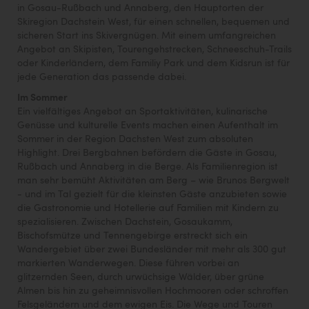
in Gosau-Rußbach und Annaberg, den Hauptorten der
Skiregion Dachstein West, für einen schnellen, bequemen und
sicheren Start ins Skivergnügen. Mit einem umfangreichen
Angebot an Skipisten, Tourengehstrecken, Schneeschuh-Trails
oder Kinderländern, dem Familiy Park und dem Kidsrun ist für
jede Generation das passende dabei.
Im Sommer
Ein vielfältiges Angebot an Sportaktivitäten, kulinarische
Genüsse und kulturelle Events machen einen Aufenthalt im
Sommer in der Region Dachsten West zum absoluten
Highlight. Drei Bergbahnen befördern die Gäste in Gosau,
Rußbach und Annaberg in die Berge. Als Familienregion ist
man sehr bemüht Aktivitäten am Berg – wie Brunos Bergwelt
- und im Tal gezielt für die kleinsten Gäste anzubieten sowie
die Gastronomie und Hotellerie auf Familien mit Kindern zu
spezialisieren. Zwischen Dachstein, Gosaukamm,
Bischofsmütze und Tennengebirge erstreckt sich ein
Wandergebiet über zwei Bundesländer mit mehr als 300 gut
markierten Wanderwegen. Diese führen vorbei an
glitzernden Seen, durch urwüchsige Wälder, über grüne
Almen bis hin zu geheimnisvollen Hochmooren oder schroffen
Felsgeländern und dem ewigen Eis. Die Wege und Touren