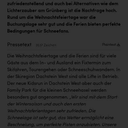
Kärcher
zufriedenstellend und auch bei Alternativen wie dem
Lichterzauber am Grünberg ist die Nachfrage hoch.
Karin Liedl
Rund um die Weihnachtsfeiertage war die
Buchungslage sehr gut und die Ferien bieten perfekte
KEBA
Bedingungen für Schneefans.
KIWI Kinderwunsch Institut Dr. Loimer
Pressetext
Plaintext
3537 Zeichen
KLIPP Frisör
Die Weihnachtsfeiertage und die Ferien sind für viele
Kleider Bauer
Gäste aus dem In- und Ausland ein Fixtermin zum
Kremsmüller Anlagenbau GmbH
Skifahren, Tourengehen oder Schneeschuhwandern. In
der Skiregion Dachstein West sind alle Lifte in Betrieb.
Maximarkt
Der neue Kidsrun in Dachstein West aber auch der
Oldtimer Raststationen und Motorhotels
Family Park für die kleinen Schneehasel werden
besonders gut angenommen.
„Wir sind mit dem Start
Österreichischer Kachelofenverband
der Wintersaison und auch den ersten
Orlen
Weihnachtsferientagen sehr zufrieden.
Die
Schneelage ist sehr gut, das Wetter ermöglicht eine
Passage Linz
Beschneiung, um perfekte Pisten anzubieten.
Unsere