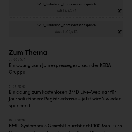
BMD_Einladung_Jahrespressegespräch
.pdf
|
171,6 KB
BMD_Einladung_Jahrespressegespräch
.docx
|
906,9 KB
Zum Thema
29.06.2026
Einladung zum Jahrespressegespräch der KEBA
Gruppe
21.05.2026
Einladung zum kostenlosen BMD Live-Webinar für
Journalist:innen: Registrierkasse – jetzt wird’s wieder
spannend
19.05.2026
BMD Systemhaus GesmbH durchbricht 100 Mio. Euro