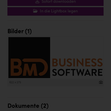
Wirtschaftskammer OÖ Energiehandel
Sofort downloaden
Dopgas
In die Lightbox legen
kunden basics
kontakt
Bilder (1)
622 x 275
Dokumente (2)