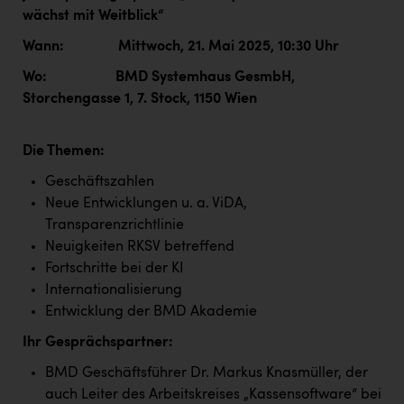
Kärcher
wächst mit Weitblick“
Karin Liedl
Wann: Mittwoch, 21. Mai 2025, 10:30 Uhr
Wo: BMD Systemhaus GesmbH,
KEBA
Storchengasse 1, 7. Stock, 1150 Wien
KIWI Kinderwunsch Institut Dr. Loimer
KLIPP Frisör
Die Themen:
Kleider Bauer
Geschäftszahlen
Neue Entwicklungen u. a. ViDA,
Kremsmüller Anlagenbau GmbH
Transparenzrichtlinie
Maximarkt
Neuigkeiten RKSV betreffend
Fortschritte bei der KI
Oldtimer Raststationen und Motorhotels
Internationalisierung
Entwicklung der BMD Akademie
Österreichischer Kachelofenverband
Ihr Gesprächspartner:
Orlen
BMD Geschäftsführer Dr. Markus Knasmüller, der
Passage Linz
auch Leiter des Arbeitskreises „Kassensoftware“ bei