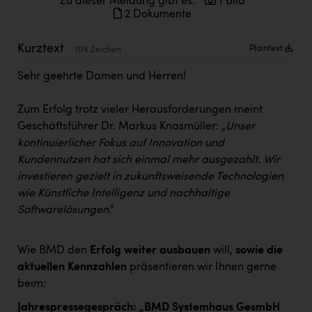
Zu dieser Meldung gibt es:
1 Bild
Doppler Gruppe
2 Dokumente
ERLUS AG
Kurztext
Plaintext
1174 Zeichen
everfield
Sehr geehrte Damen und Herren!
Firmenradl
Zum Erfolg trotz vieler Herausforderungen meint
Fristads Austria
Geschäftsführer Dr. Markus Knasmüller: „
Unser
HIG Infomotion Group
kontinuierlicher Fokus auf Innovation und
Kundennutzen hat sich einmal mehr ausgezahlt. Wir
IFE Austria GmbH
investieren gezielt in zukunftsweisende Technologien
Immotech
wie Künstliche Intelligenz und nachhaltige
Softwarelösungen
."
INTERSPAR
INTERSPORT Austria
Wie BMD den
Erfolg weiter ausbauen
will,
sowie die
aktuellen Kennzahlen
präsentieren wir Ihnen gerne
Jesolo
beim:
Jane Goodall Institute Austria
Jahrespressegespräch: „BMD Systemhaus GesmbH