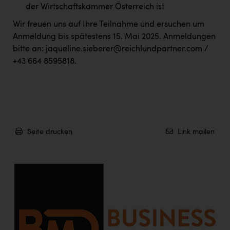
PEZ
der Wirtschaftskammer Österreich ist
PÜSPÖK
Wir freuen uns auf Ihre Teilnahme und ersuchen um
Anmeldung bis spätestens 15. Mai 2025. Anmeldungen
REMAX
bitte an: jaqueline.sieberer@reichlundpartner.com /
+43 664 8595818.
RE/MAX Welcome
Resch&Frisch
RUBBLE MASTER
Ruderclub Wels
Seite drucken
Link mailen
SCRI - Salzburg Cancer Research Institute
SCHMACHTL GmbH
Schwingshandl - automation technology gmbh
Seher + Partner
Smurfit Westrock Nettingsdorf