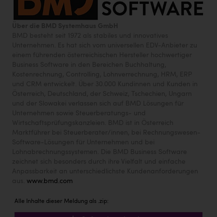
TCL
TGW Logistics
Über die BMD Systemhaus GmbH
BMD besteht seit 1972 als stabiles und innovatives
TRAILOMAT & Cycling Austria
Unternehmen. Es hat sich vom universellen EDV-Anbieter zu
einem führenden österreichischen Hersteller hochwertiger
VERITAS
Business Software in den Bereichen Buchhaltung,
Vier Diamanten
Kostenrechnung, Controlling, Lohnverrechnung, HRM, ERP
und CRM entwickelt. Über 30.000 Kundinnen und Kunden in
Vorlagenportal
Österreich, Deutschland, der Schweiz, Tschechien, Ungarn
und der Slowakei verlassen sich auf BMD Lösungen für
Wir besiegen Krebs
Unternehmen sowie Steuerberatungs- und
Wirtschaftsprüfungskanzleien. BMD ist in Österreich
Wirtschaftskammer OÖ
Marktführer bei Steuerberater/innen, bei Rechnungswesen-
Software-Lösungen für Unternehmen und bei
ZGONC
Lohnabrechnungssystemen. Die BMD Business Software
zeichnet sich besonders durch ihre Vielfalt und einfache
ZULuft - Zukunft Luft Austria
Anpassbarkeit an unterschiedlichste Kundenanforderungen
z.l.ö.
aus.
www.bmd.com
Österreichisches Hebammengremium
Alle Inhalte dieser Meldung als .zip: