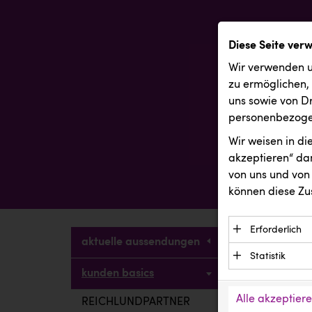
Diese Seite ver
Wir verwenden u
zu ermöglichen,
uns sowie von Dr
personenbezogen
Wir weisen in d
akzeptieren“ dam
von uns und von 
können diese Zu
Erforderlich
aktuelle aussendungen
Essenzielle C
Statistik
Funktion der 
kunden basics
kunden bas
Statistik Cook
Daten und wer
verstehen, wi
Alle akzeptier
REICHLUNDPARTNER
Anbieter: Eigentü