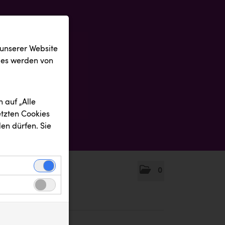
 unserer Website
ies werden von
 auf „Alle
etzten Cookies
en dürfen. Sie
0
einwandfreie
nbezogenen
n uns zu