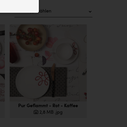
ID auf Ihrem
 der Website
Pur Geflammt - Rot - Kaffee
2,8 MB
.jpg