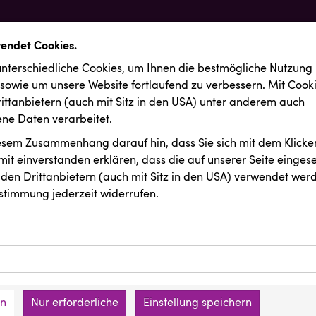
wendet Cookies.
nterschiedliche Cookies, um Ihnen die best­mögliche Nutzung
 sowie um unsere Website fortlaufend zu verbessern. Mit Cook
ittanbietern (auch mit Sitz in den USA) unter anderem auch
e Daten verarbeitet.
iesem Zusammenhang darauf hin, dass Sie sich mit dem Klicken
it ein­ver­standen erklären, dass die auf unserer Seite einges
den Drittanbietern (auch mit Sitz in den USA) verwendet werd
stimmung jederzeit widerrufen.
ookies ermöglichen grundlegende Funktionen und sind für die 
Website erforderlich. Diese Cookies speichern keine persone
ics
Gmundner Keramik
ies erfassen Informationen anonym. Diese Informationen helfe
den an keine Dritten übermittelt.
e unsere Besucher unsere Website nutzen.
en
Nur erforderliche
Einstellung speichern
mer der Website (Erstanbieter)